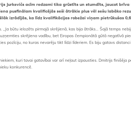
js Jurkevičs acīm redzami tika grūstīts un stumdīts, jaucot brīva
iena pusfinālam kvalificējās seši ātrākie plus vēl sešu labāko rezu
 vēlāk izrādījās, ka līdz kvalifikācijas robežai viņam pietrūkušas 0,
s. „Ja būtu ielozēts pirmajā skrējienā, kas bija ātrāks… Šajā temps nebij
ts uzņemties skrējiena vadību, bet Eiropas čempionātā gūtā negatīvā pi
ies pozīciju, no kuras nevarēju tikt līdzi līderiem. Es biju gatavs distanci
niekiem, kuri tavai gatavībai var arī neļaut izpausties. Dmitrijs finišēja 
nieku konkurencē.