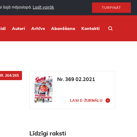
nai šajā mājaslapā.
Lasīt vairāk
TURPINĀT
idi
Autori
Arhīvs
Abonēšana
Kontakti
R. 264/265
Nr. 369 02.2021
LASI E-ŽURNĀLU
Līdzīgi raksti