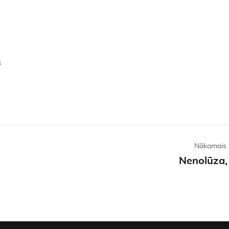
4
Nākamais 
Nenolūza, 