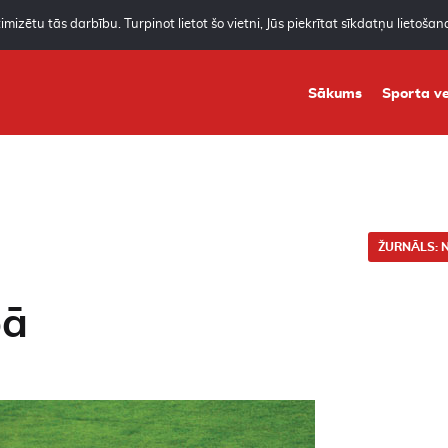
mizētu tās darbību. Turpinot lietot šo vietni, Jūs piekrītat sīkdatņu lietoša
Sākums
Sporta ve
ŽURNĀLS: N
pā