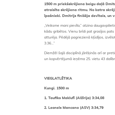
1500 m priekšskrējiena beigu daļā Dmitri
atraisīta skrējiena ritmu. No katra skrēj
īpašnieki. Dmitrijs finišēja devītais, un
„Veiksme mani pievīla,” atzina daugavpilieti
kādu gribētos. Vienu brīdi pat grasījos pa
atturēja. Pēdējā pagriezienā kļūdījos, izvēlot
3:36…”
Diemžēl šajā disciplīnā jārēķinās arī ar preti
un kopvērtējumā ieņēma 25. vietu 43 dalīb
VIEGLATLĒTIKA
Kungi. 1500 m
1. Taufiks Maklufī (Alžīrija) 3:34,08
2. Leonels Mancano (ASV) 3:34,79