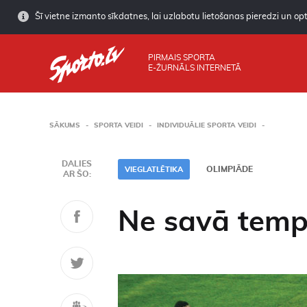
Šī vietne izmanto sīkdatnes, lai uzlabotu lietošanas pieredzi un opti
PIRMAIS SPORTA
E-ŽURNĀLS INTERNETĀ
SĀKUMS
SPORTA VEIDI
INDIVIDUĀLIE SPORTA VEIDI
DALIES
OLIMPIĀDE
VIEGLATLĒTIKA
AR ŠO:
Ne savā tem