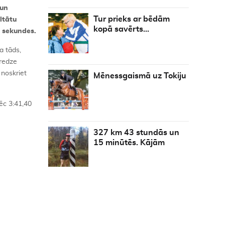
 un
Tur prieks ar bēdām
ltātu
kopā savērts…
6 sekundes.
a tāds,
eredze
 noskriet
Mēnessgaismā uz Tokiju
pēc 3:41,40
327 km 43 stundās un
15 minūtēs. Kājām