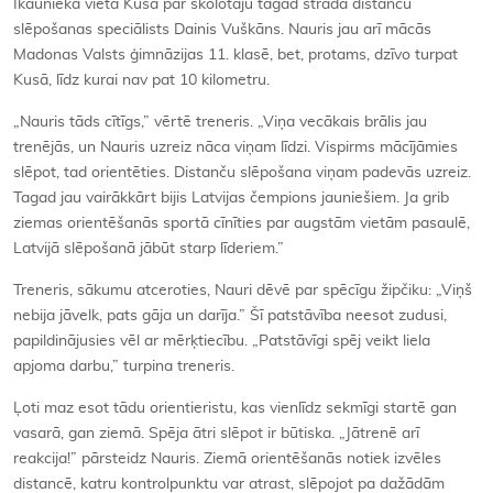
Ikaunieka vietā Kusā par skolotāju tagad strādā distanču
slēpošanas speciālists Dainis Vuškāns. Nauris jau arī mācās
Madonas Valsts ģimnāzijas 11. klasē, bet, protams, dzīvo turpat
Kusā, līdz kurai nav pat 10 kilometru.
„Nauris tāds cītīgs,” vērtē treneris. „Viņa vecākais brālis jau
trenējās, un Nauris uzreiz nāca viņam līdzi. Vispirms mācījāmies
slēpot, tad orientēties. Distanču slēpošana viņam padevās uzreiz.
Tagad jau vairākkārt bijis Latvijas čempions jauniešiem. Ja grib
ziemas orientēšanās sportā cīnīties par augstām vietām pasaulē,
Latvijā slēpošanā jābūt starp līderiem.”
Treneris, sākumu atceroties, Nauri dēvē par spēcīgu žipčiku: „Viņš
nebija jāvelk, pats gāja un darīja.” Šī patstāvība neesot zudusi,
papildinājusies vēl ar mērķtiecību. „Patstāvīgi spēj veikt liela
apjoma darbu,” turpina treneris.
Ļoti maz esot tādu orientieristu, kas vienlīdz sekmīgi startē gan
vasarā, gan ziemā. Spēja ātri slēpot ir būtiska. „Jātrenē arī
reakcija!” pārsteidz Nauris. Ziemā orientēšanās notiek izvēles
distancē, katru kontrolpunktu var atrast, slēpojot pa dažādām