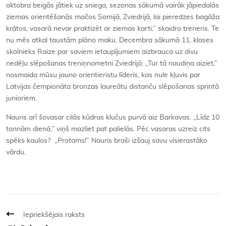
oktobra beigās jātiek uz sniega, sezonas sākumā vairāk jāpiedalās
ziemas orientēšanās mačos Somijā, Zviedrijā, lai pieredzes bagāža
krātos, vasarā nevar praktizēt ar ziemas karti,” skaidro treneris. Te
nu mēs atkal taustām plāno maku. Decembra sākumā 11. klases
skolnieks Raize par saviem ietaupījumiem aizbrauca uz divu
nedēļu slēpošanas treniņnometni Zviedrijā. „Tur tā naudiņa aiziet,”
nosmaida mūsu jauno orientieristu līderis, kas nule kļuvis par
Latvijas čempionāta bronzas laureātu distanču slēpošanas sprintā
junioriem.
Nauris arī šovasar cilās kūdras klučus purvā aiz Barkavas. „Līdz 10
tonnām dienā,” viņš mazliet pat palielās. Pēc vasaras uzreiz cits
spēks kaulos? „Protams!” Nauris braši izšauj savu visierastāko
vārdu.
Iepriekšējais raksts