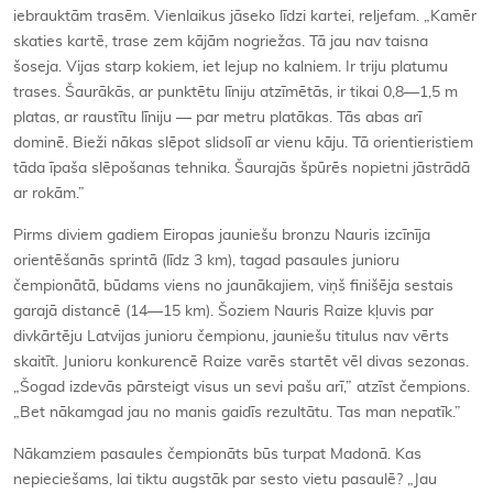
iebrauktām trasēm. Vienlaikus jāseko līdzi kartei, reljefam. „Kamēr
skaties kartē, trase zem kājām nogriežas. Tā jau nav taisna
šoseja. Vijas starp kokiem, iet lejup no kalniem. Ir triju platumu
trases. Šaurākās, ar punktētu līniju atzīmētās, ir tikai 0,8—1,5 m
platas, ar raustītu līniju — par metru platākas. Tās abas arī
dominē. Bieži nākas slēpot slidsolī ar vienu kāju. Tā orientieristiem
tāda īpaša slēpošanas tehnika. Šaurajās špūrēs nopietni jāstrādā
ar rokām.”
Pirms diviem gadiem Eiropas jauniešu bronzu Nauris izcīnīja
orientēšanās sprintā (līdz 3 km), tagad pasaules junioru
čempionātā, būdams viens no jaunākajiem, viņš finišēja sestais
garajā distancē (14—15 km). Šoziem Nauris Raize kļuvis par
divkārtēju Latvijas junioru čempionu, jauniešu titulus nav vērts
skaitīt. Junioru konkurencē Raize varēs startēt vēl divas sezonas.
„Šogad izdevās pārsteigt visus un sevi pašu arī,” atzīst čempions.
„Bet nākamgad jau no manis gaidīs rezultātu. Tas man nepatīk.”
Nākamziem pasaules čempionāts būs turpat Madonā. Kas
nepieciešams, lai tiktu augstāk par sesto vietu pasaulē? „Jau