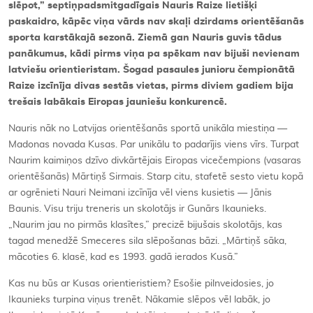
slēpot,” septiņpadsmitgadīgais Nauris Raize lietišķi
paskaidro, kāpēc viņa vārds nav skaļi dzirdams orientēšanās
sporta karstākajā sezonā. Ziemā gan Nauris guvis tādus
panākumus, kādi pirms viņa pa spēkam nav bijuši nevienam
latviešu orientieristam. Šogad pasaules junioru čempionātā
Raize izcīnīja divas sestās vietas, pirms diviem gadiem bija
trešais labākais Eiropas jauniešu konkurencē.
Nauris nāk no Latvijas orientēšanās sportā unikāla miestiņa —
Madonas novada Kusas. Par unikālu to padarījis viens vīrs. Turpat
Naurim kaimiņos dzīvo divkārtējais Eiropas vicečempions (vasaras
orientēšanās) Mārtiņš Sirmais. Starp citu, stafetē sesto vietu kopā
ar ogrēnieti Nauri Neimani izcīnīja vēl viens kusietis — Jānis
Baunis. Visu triju treneris un skolotājs ir Gunārs Ikaunieks.
„Naurim jau no pirmās klasītes,” precizē bijušais skolotājs, kas
tagad menedžē Smeceres sila slēpošanas bāzi. „Mārtiņš sāka,
mācoties 6. klasē, kad es 1993. gadā ierados Kusā.”
Kas nu būs ar Kusas orientieristiem? Esošie pilnveidosies, jo
Ikaunieks turpina viņus trenēt. Nākamie slēpos vēl labāk, jo