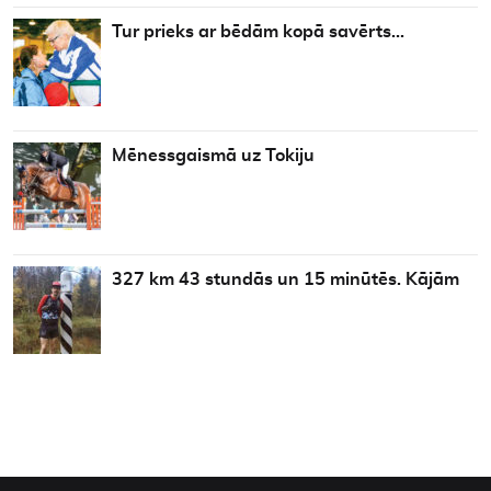
Tur prieks ar bēdām kopā savērts…
Mēnessgaismā uz Tokiju
327 km 43 stundās un 15 minūtēs. Kājām