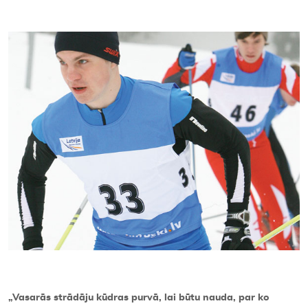
Kontakti
„
Vasarās strādāju kūdras purvā, lai būtu nauda, par ko