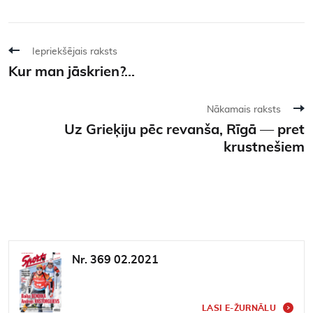
Iepriekšējais raksts
Kur man jāskrien?...
Nākamais raksts
Uz Grieķiju pēc revanša, Rīgā — pret
krustnešiem
Nr. 369 02.2021
LASI E-ŽURNĀLU