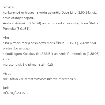
Sieviešu
konkurencē ar trases rekordu uzvarēja Dace Lina (2.50:14.), aiz
sevis atstājot soļotāju
Anitu Kažemāku (2.57:24) un pērnā gada uzvarētāju Irīnu Štūlu-
Pankoku (3.01:31).
Vīru
cīņā pirmais mērķi sasniedza Māris Ābele (2.35:56), kuram sīvu
pretestību izrādīja
soļotāji Igors Kazakevičs (2.36:51) un Arnis Rumbenieks (2.38:06),
kurš
maratonu skrēja pirmo reizi mūžā.
Visus
rezultātus var atrast
www.valmieras-maratons.lv
Juris
BĒRZIŅŠ-SOMS