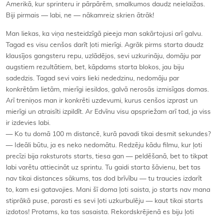
Amerikā, kur sprinteru ir pārpārēm, smalkumos daudz neielaižas.
Biji pirmais — labi, ne — nākamreiz skrien ātrāk!
Man liekas, ka viņa nesteidzīgā pieeja man sakārtojusi arī galvu.
Tagad es visu cenšos darīt ļoti mierīgi. Agrāk pirms starta daudz
klausījos gangsteru repu, uzlādējos, sevi uzkurināju, domāju par
augstiem rezultātiem, bet, kāpdams starta blokos, jau biju
sadedzis. Tagad sevi vairs lieki nededzinu, nedomāju par
konkrētām lietām, mierīgi iesildos, galvā nerosās izmisīgas domas.
Arī treniņos man ir konkrēti uzdevumi, kurus cenšos izprast un
mierīgi un atraisīti izpildīt. Ar Edvīnu visu apspriežam arī tad, ja viss
ir izdevies labi.
— Ko tu domā 100 m distancē, kurā pavadi tikai desmit sekundes?
— Ideāli būtu, ja es neko nedomātu. Redzēju kādu filmu, kur ļoti
precīzi bija raksturots starts, tiesa gan — peldēšanā, bet to tikpat
labi varētu attiecināt uz sprintu. Tu gaidi starta šāvienu, bet tas
nav tikai distances sākums, tas dod brīvību — tu traucies izdarīt
to, kam esi gatavojies. Mani šī doma ļoti saista, jo starts nav mana
stiprākā puse, parasti es sevi ļoti uzkurbulēju — kaut tikai starts
izdotos! Protams, ka tas sasaista. Rekordskrējienā es biju ļoti