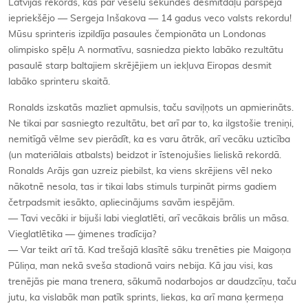
Latvijas rekords, kas par veselu sekundes desmitdaļu pārspēja
iepriekšējo — Sergeja Inšakova — 14 gadus veco valsts rekordu!
Mūsu sprinteris izpildīja pasaules čempionāta un Londonas
olimpisko spēļu A normatīvu, sasniedza piekto labāko rezultātu
pasaulē starp baltajiem skrējējiem un iekļuva Eiropas desmit
labāko sprinteru skaitā.
Ronalds izskatās mazliet apmulsis, taču saviļņots un apmierināts.
Ne tikai par sasniegto rezultātu, bet arī par to, ka ilgstošie treniņi,
nemitīgā vēlme sev pierādīt, ka es varu ātrāk, arī vecāku uzticība
(un materiālais atbalsts) beidzot ir īstenojušies lieliskā rekordā.
Ronalds Arājs gan uzreiz piebilst, ka viens skrējiens vēl neko
nākotnē nesola, tas ir tikai labs stimuls turpināt pirms gadiem
četrpadsmit iesākto, apliecinājums savām iespējām.
— Tavi vecāki ir bijuši labi vieglatlēti, arī vecākais brālis un māsa.
Vieglatlētika — ģimenes tradīcija?
— Var teikt arī tā. Kad trešajā klasītē sāku trenēties pie Maigoņa
Pūliņa, man nekā sveša stadionā vairs nebija. Kā jau visi, kas
trenējās pie mana trenera, sākumā nodarbojos ar daudzcīņu, taču
jutu, ka vislabāk man patīk sprints, liekas, ka arī mana ķermeņa