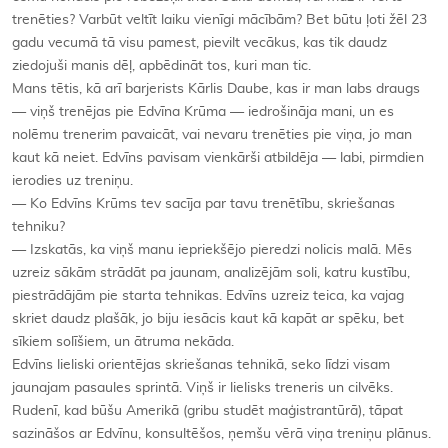
trenēties? Varbūt veltīt laiku vienīgi mācībām? Bet būtu ļoti žēl 23
gadu vecumā tā visu pamest, pievilt vecākus, kas tik daudz
ziedojuši manis dēļ, apbēdināt tos, kuri man tic.
Mans tētis, kā arī barjerists Kārlis Daube, kas ir man labs draugs
— viņš trenējas pie Edvīna Krūma — iedrošināja mani, un es
nolēmu trenerim pavaicāt, vai nevaru trenēties pie viņa, jo man
kaut kā neiet. Edvīns pavisam vienkārši atbildēja — labi, pirmdien
ierodies uz treniņu.
— Ko Edvīns Krūms tev sacīja par tavu trenētību, skriešanas
tehniku?
— Izskatās, ka viņš manu iepriekšējo pieredzi nolicis malā. Mēs
uzreiz sākām strādāt pa jaunam, analizējām soli, katru kustību,
piestrādājām pie starta tehnikas. Edvīns uzreiz teica, ka vajag
skriet daudz plašāk, jo biju iesācis kaut kā kapāt ar spēku, bet
sīkiem solīšiem, un ātruma nekāda.
Edvīns lieliski orientējas skriešanas tehnikā, seko līdzi visam
jaunajam pasaules sprintā. Viņš ir lielisks treneris un cilvēks.
Rudenī, kad būšu Amerikā (gribu studēt maģistrantūrā), tāpat
sazināšos ar Edvīnu, konsultēšos, ņemšu vērā viņa treniņu plānus.