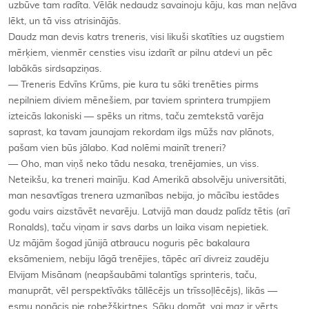
uzbūve tam radīta. Vēlāk nedaudz savainoju kāju, kas man neļāva
lēkt, un tā viss atrisinājās.
Daudz man devis katrs treneris, visi likuši skatīties uz augstiem
mērķiem, vienmēr censties visu izdarīt ar pilnu atdevi un pēc
labākās sirdsapziņas.
— Treneris Edvīns Krūms, pie kura tu sāki trenēties pirms
nepilniem diviem mēnešiem, par taviem sprintera trumpjiem
izteicās lakoniski — spēks un ritms, taču zemtekstā varēja
saprast, ka tavam jaunajam rekordam ilgs mūžs nav plānots,
pašam vien būs jālabo. Kad nolēmi mainīt treneri?
— Oho, man viņš neko tādu nesaka, trenējamies, un viss.
Neteikšu, ka treneri mainīju. Kad Amerikā absolvēju universitāti,
man nesavtīgas trenera uzmanības nebija, jo mācību iestādes
godu vairs aizstāvēt nevarēju. Latvijā man daudz palīdz tētis (arī
Ronalds), taču viņam ir savs darbs un laika visam nepietiek.
Uz mājām šogad jūnijā atbraucu noguris pēc bakalaura
eksāmeniem, nebiju lāgā trenējies, tāpēc arī divreiz zaudēju
Elvijam Misānam (neapšaubāmi talantīgs sprinteris, taču,
manuprāt, vēl perspektīvāks tāllēcējs un trīssoļlēcējs), likās —
esmu nonācis pie robežšķirtnes. Sāku domāt, vai maz ir vērts