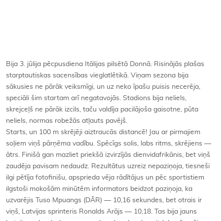
Kontakti
Bija 3. jūlija pēcpusdiena Itālijas pilsētā Donnā. Risinājās plašas
starptautiskas sacensības vieglatlētikā. Viņam sezona bija
sākusies ne pārāk veiksmīgi, un uz neko īpašu puisis necerēja,
speciāli šim startam arī negatavojās. Stadions bija neliels,
skrejceļš ne pārāk izcils, taču valdīja pacilājoša gaisotne, pūta
neliels, normas robežās atļauts pavējš.
Starts, un 100 m skrējēji aiztraucās distancē! Jau ar pirmajiem
soļiem viņš pārņēma vadību. Spēcīgs solis, labs ritms, skrējiens —
ātrs. Finišā gan mazliet priekšā izvirzījās dienvidafrikānis, bet viņš
zaudēja pavisam nedaudz. Rezultātus uzreiz nepaziņoja, tiesneši
ilgi pētīja fotofinišu, apsprieda vēja rādītājus un pēc sportistiem
ilgstoši mokošām minūtēm informators beidzot paziņoja, ka
uzvarējis Tuso Mpuangs (DĀR) — 10,16 sekundes, bet otrais ir
viņš, Latvijas sprinteris Ronalds Arājs — 10,18. Tas bija jauns