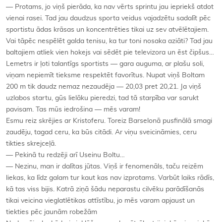
— Protams, jo viņš pierāda, ka nav vērts sprintu jau iepriekš atdot
vienai rasei. Tad jau daudzus sporta veidus vajadzētu sadalīt pēc
sportistu ādas krāsas un koncentrēties tikai uz sev atvēlētajiem.
Vai tāpēc nespēlēt galda tenisu, ka tur toni nosaka aziāti? Tad jau
baltajiem atliek vien hokejs vai sēdēt pie televizora un ēst čipšus…
Lemetrs ir ļoti talantīgs sportists — gara auguma, ar plašu soli,
viņam nepiemīt tieksme respektēt favorītus. Nupat viņš Boltam
200 m tik daudz nemaz nezaudēja — 20,03 pret 20,21. Ja viņš
uzlabos startu, gūs lielāku pieredzi, tad tā starpība var sarukt
pavisam. Tas mūs iedrošina — mēs varam!
Esmu reiz skrējies ar Kristoferu. Toreiz Barselonā pusfinālā smagi
zaudēju, tagad ceru, ka būs citādi. Ar viņu sveicināmies, ceru
tikties skrejceļā.
— Pekinā tu redzēji arī Useinu Boltu…
— Nezinu, man ir dalītas jūtas. Viņš ir fenomenāls, taču reizēm
liekas, ka līdz galam tur kaut kas nav izprotams. Varbūt laiks rādīs,
kā tas viss bijis. Katrā ziņā šādu neparastu cilvēku parādīšanās
tikai veicina vieglatlētikas attīstību, jo mēs varam apjaust un
tiekties pēc jaunām robežām