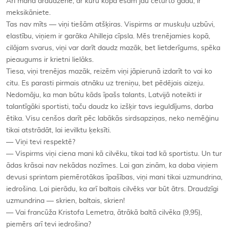
Arī mana draudzene, ar kuru kopā esam jau ceturto gadu, ir
meksikāniete.
Tas nav mīts — viņi tiešām atšķiras. Vispirms ar muskuļu uzbūvi,
elastību, viņiem ir garāka Ahilleja cīpsla. Mēs trenējamies kopā,
cilājam svarus, viņi var darīt daudz mazāk, bet lietderīgums, spēka
pieaugums ir krietni lielāks.
Tiesa, viņi trenējas mazāk, reizēm viņi jāpierunā izdarīt to vai ko
citu. Es parasti pirmais atnāku uz treniņu, bet pēdējais aizeju.
Nedomāju, ka man būtu kāds īpašs talants, Latvijā noteikti ir
talantīgāki sportisti, taču daudz ko izšķir tavs ieguldījums, darba
ētika. Visu cenšos darīt pēc labākās sirdsapziņas, neko nemēģinu
tikai atstrādāt, lai ievilktu ķeksīti.
— Viņi tevi respektē?
— Vispirms viņi ciena mani kā cilvēku, tikai tad kā sportistu. Un tur
ādas krāsai nav nekādas nozīmes. Lai gan zinām, ka daba viņiem
devusi sprintam piemērotākas īpašības, viņi mani tikai uzmundrina,
iedrošina. Lai pierādu, ka arī baltais cilvēks var būt ātrs. Draudzīgi
uzmundrina — skrien, baltais, skrien!
— Vai francūža Kristofa Lemetra, ātrākā baltā cilvēka (9,95),
piemērs arī tevi iedrošina?