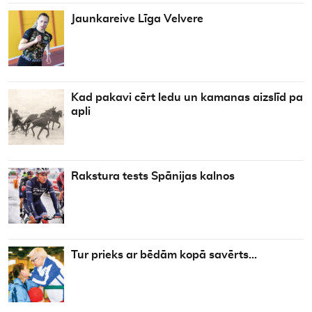
Jaunkareive Līga Velvere
Kad pakavi cērt ledu un kamanas aizslīd pa
apli
Rakstura tests Spānijas kalnos
Tur prieks ar bēdām kopā savērts…