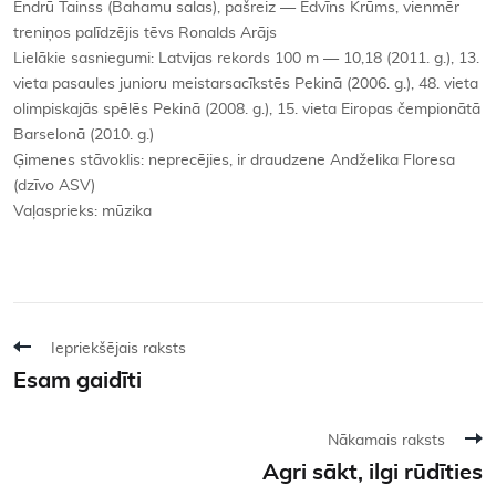
Endrū Tainss (Bahamu salas), pašreiz — Edvīns Krūms, vienmēr
treniņos palīdzējis tēvs Ronalds Arājs
Lielākie sasniegumi: Latvijas rekords 100 m — 10,18 (2011. g.), 13.
vieta pasaules junioru meistarsacīkstēs Pekinā (2006. g.), 48. vieta
olimpiskajās spēlēs Pekinā (2008. g.), 15. vieta Eiropas čempionātā
Barselonā (2010. g.)
Ģimenes stāvoklis: neprecējies, ir draudzene Andželika Floresa
(dzīvo ASV)
Vaļasprieks: mūzika
Iepriekšējais raksts
Esam gaidīti
Nākamais raksts
Agri sākt, ilgi rūdīties