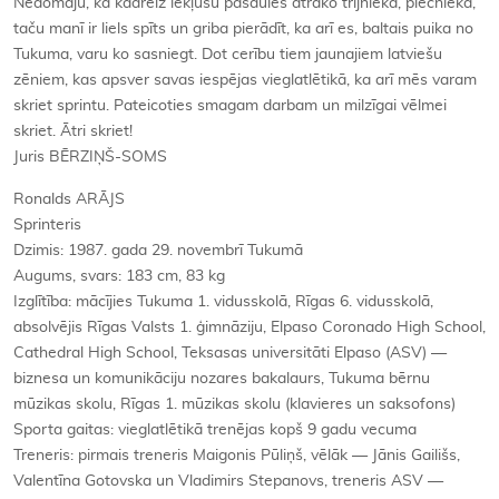
Nedomāju, ka kādreiz iekļūšu pasaules ātrāko trijniekā, piecniekā,
taču manī ir liels spīts un griba pierādīt, ka arī es, baltais puika no
Tukuma, varu ko sasniegt. Dot cerību tiem jaunajiem latviešu
zēniem, kas apsver savas iespējas vieglatlētikā, ka arī mēs varam
skriet sprintu. Pateicoties smagam darbam un milzīgai vēlmei
skriet. Ātri skriet!
Juris BĒRZIŅŠ-SOMS
Ronalds ARĀJS
Sprinteris
Dzimis: 1987. gada 29. novembrī Tukumā
Augums, svars: 183 cm, 83 kg
Izglītība: mācījies Tukuma 1. vidusskolā, Rīgas 6. vidusskolā,
absolvējis Rīgas Valsts 1. ģimnāziju, Elpaso Coronado High School,
Cathedral High School, Teksasas universitāti Elpaso (ASV) —
biznesa un komunikāciju nozares bakalaurs, Tukuma bērnu
mūzikas skolu, Rīgas 1. mūzikas skolu (klavieres un saksofons)
Sporta gaitas: vieglatlētikā trenējas kopš 9 gadu vecuma
Treneris: pirmais treneris Maigonis Pūliņš, vēlāk — Jānis Gailišs,
Valentīna Gotovska un Vladimirs Stepanovs, treneris ASV —