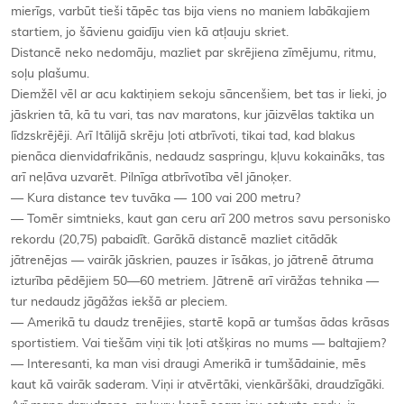
mierīgs, varbūt tieši tāpēc tas bija viens no maniem labākajiem
startiem, jo šāvienu gaidīju vien kā atļauju skriet.
Distancē neko nedomāju, mazliet par skrējiena zīmējumu, ritmu,
soļu plašumu.
Diemžēl vēl ar acu kaktiņiem sekoju sāncenšiem, bet tas ir lieki, jo
jāskrien tā, kā tu vari, tas nav maratons, kur jāizvēlas taktika un
līdzskrējēji. Arī Itālijā skrēju ļoti atbrīvoti, tikai tad, kad blakus
pienāca dienvidafrikānis, nedaudz saspringu, kļuvu kokaināks, tas
arī neļāva uzvarēt. Pilnīga atbrīvotība vēl jānoķer.
— Kura distance tev tuvāka — 100 vai 200 metru?
— Tomēr simtnieks, kaut gan ceru arī 200 metros savu personisko
rekordu (20,75) pabaidīt. Garākā distancē mazliet citādāk
jātrenējas — vairāk jāskrien, pauzes ir īsākas, jo jātrenē ātruma
izturība pēdējiem 50—60 metriem. Jātrenē arī virāžas tehnika —
tur nedaudz jāgāžas iekšā ar pleciem.
— Amerikā tu daudz trenējies, startē kopā ar tumšas ādas krāsas
sportistiem. Vai tiešām viņi tik ļoti atšķiras no mums — baltajiem?
— Interesanti, ka man visi draugi Amerikā ir tumšādainie, mēs
kaut kā vairāk saderam. Viņi ir atvērtāki, vienkāršāki, draudzīgāki.