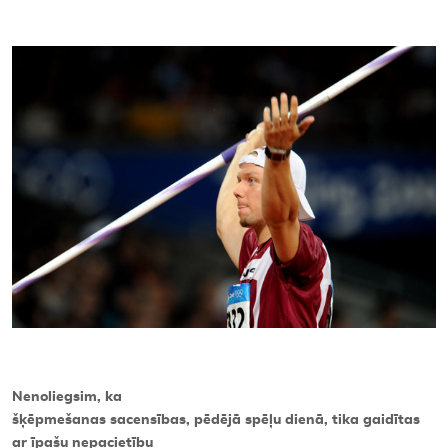
Kontakti
Nenoliegsim, ka
šķēpmešanas sacensības, pēdējā spēļu dienā, tika gaidītas
ar īpašu nepacietību