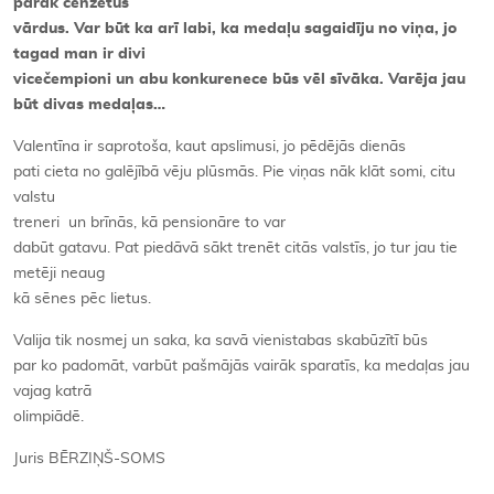
pārāk cenzētus
vārdus. Var būt ka arī labi, ka medaļu sagaidīju no viņa, jo
tagad man ir divi
vicečempioni un abu konkurenece būs vēl sīvāka. Varēja jau
būt divas medaļas…
Valentīna ir saprotoša, kaut apslimusi, jo pēdējās dienās
pati cieta no galējībā vēju plūsmās. Pie viņas nāk klāt somi, citu
valstu
treneri un brīnās, kā pensionāre to var
dabūt gatavu. Pat piedāvā sākt trenēt citās valstīs, jo tur jau tie
metēji neaug
kā sēnes pēc lietus.
Valija tik nosmej un saka, ka savā vienistabas skabūzītī būs
par ko padomāt, varbūt pašmājās vairāk sparatīs, ka medaļas jau
vajag katrā
olimpiādē.
Juris BĒRZIŅŠ-SOMS