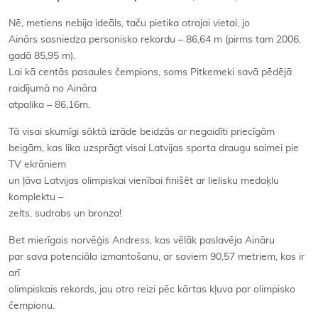
Nē, metiens nebija ideāls, taču pietika otrajai vietai, jo
Ainārs sasniedza personisko rekordu – 86,64 m (pirms tam 2006.
gadā 85,95 m).
Lai kā centās pasaules čempions, soms Pitkemeki savā pēdējā
raidījumā no Aināra
atpalika – 86,16m.
Tā visai skumīgi sāktā izrāde beidzās ar negaidīti priecīgām
beigām, kas lika uzsprāgt visai Latvijas sporta draugu saimei pie
TV ekrāniem
un ļāva Latvijas olimpiskai vienībai finišēt ar lielisku medaķlu
komplektu –
zelts, sudrabs un bronza!
Bet mierīgais norvēģis Andress, kas vēlāk paslavēja Aināru
par sava potenciāla izmantošanu, ar saviem 90,57 metriem, kas ir
arī
olimpiskais rekords, jau otro reizi pēc kārtas kļuva par olimpisko
čempionu.