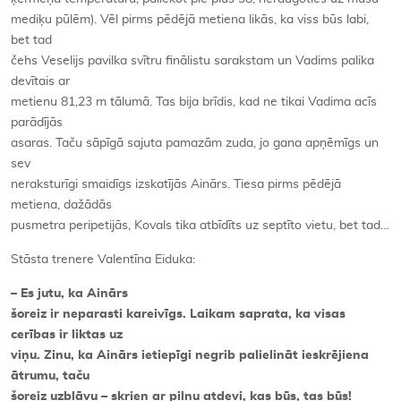
mediķu pūlēm). Vēl pirms pēdējā metiena likās, ka viss būs labi,
bet tad
čehs Veselijs pavilka svītru finālistu sarakstam un Vadims palika
devītais ar
metienu 81,23 m tālumā. Tas bija brīdis, kad ne tikai Vadima acīs
parādījās
asaras. Taču sāpīgā sajuta pamazām zuda, jo gana apņēmīgs un
sev
neraksturīgi smaidīgs izskatījās Ainārs. Tiesa pirms pēdējā
metiena, dažādās
pusmetra peripetijās, Kovals tika atbīdīts uz septīto vietu, bet tad…
Stāsta trenere Valentīna Eiduka:
– Es jutu, ka Ainārs
šoreiz ir neparasti kareivīgs. Laikam saprata, ka visas
cerības ir liktas uz
viņu. Zinu, ka Ainārs ietiepīgi negrib palielināt ieskrējiena
ātrumu, taču
šoreiz uzbļāvu – skrien ar pilnu atdevi, kas būs, tas būs!