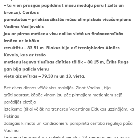
– tā vien prasījās papildināt mūsu medaļu pūru ( zelts un
bronza). Cerības
pamatotas – priekšsacīkstēs mūsu olimpiskais vicečempions
Vadims Vasiļevskis
jau ar pirmo metienu visu nolika vietā un fināsacensībās
iznāca ar labāko
rezultātu – 83,51 m. Blakus bija arī treniņbiedrs Ainārs
Kovals, kas ar trešo
metienu ieguva tiesības cīnīties tālāk – 80,15 m, Ēriks Rags
gan bija palicis vienu
vietu aiz svītras – 79,33 m un 13. vieta.
Bet divas dienas vēlāk viss mainījās. Zinot Vadimu, bija
grūti saprast, kāpēc viņam jau pēc pirmajiem metieniem sejā
parādījās cietēja
izteiksme (tikai vēlāk no treneres Valentīnas Eidukas uzzinājām, ka
Pekinas
dabīgais klimats un kondicionieru pārspīlētā centība regulēja paša
Vadima
ķermeņa temperatūru, paliekot pie plus 38, neraugoties uz mūsu