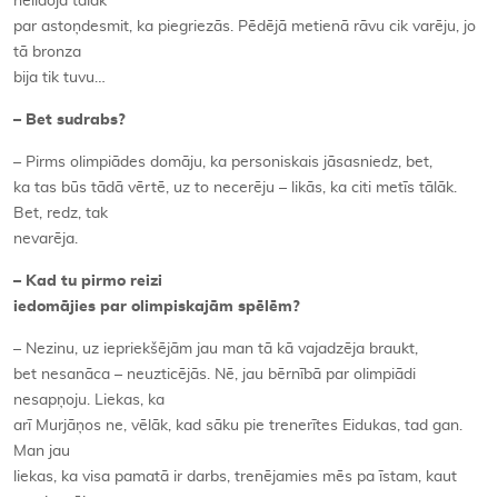
nelidoja tālāk
par astoņdesmit, ka piegriezās. Pēdējā metienā rāvu cik varēju, jo
tā bronza
bija tik tuvu…
– Bet sudrabs?
– Pirms olimpiādes domāju, ka personiskais jāsasniedz, bet,
ka tas būs tādā vērtē, uz to necerēju – likās, ka citi metīs tālāk.
Bet, redz, tak
nevarēja.
– Kad tu pirmo reizi
iedomājies par olimpiskajām spēlēm?
– Nezinu, uz iepriekšējām jau man tā kā vajadzēja braukt,
bet nesanāca – neuzticējās. Nē, jau bērnībā par olimpiādi
nesapņoju. Liekas, ka
arī Murjāņos ne, vēlāk, kad sāku pie trenerītes Eidukas, tad gan.
Man jau
liekas, ka visa pamatā ir darbs, trenējamies mēs pa īstam, kaut