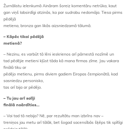
Žurnālistu ielenkumā Aināram šoreiz komentāru netrūka, kaut
gan viņš labsirdīgi atzinās, ka par sudrabu nedomāja. Tiesa pirms
pēdējā
metiena, bronza gan likās aizsniedzamā tālumā.
– Kāpēc tikai pēdējā
metienā?
– Nezinu, es varbūt tā lēni ieskrienos arī pārnestā nozīmē un
tad pēdējie metieni kļūst tāda kā mana firmas zīme. Jau vakara
finālā tiku ar
pēdējo metienu, pirms diviem gadiem Eiropas čempionātā, kad
sasniedzu personisko,
tas arī bija ar pēdējo.
– Tu jau arī solīji
finālā noārdīties…
– Vai tad tā nebija? Nē, par rezultātu man izbrīns nav –
treniņos jau metu arī tālāk, bet šogad sacensībās šķēps tik spītīgi