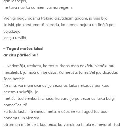
gan iespējas,
ne tuvu nav kā somiem vai norvēģiem.
Vienīgi beigu posmu Pekinā aizvadījam godam, jo viss bija
lieliski, pie karstuma tā pieradu, ka nemaz nejutu un finālā pat
vajadzēja
jaciņu uzvilkt.
– Tagad mačos iziesi
ar citu pārliecību?
– Nedomāju, uzskatu, ka tas sudrabs man nekādu pienākumu
neuzliek, bija mači un beidzās. Kā metīšu, tā ies.Vēl jau dažādas
līgas notiek.
Nezinu, vai mani aicinās, jo sezonas laikā nekādus punktus
neesmu sakrājis. Ja
metīšu, tad vienkārši zināšu, ka varu, jo pa sezonas laiku baigi
nomocījos, tā
kā tāds lāsts – treniņos metu, mačos nekā. Tagad tas būs
noņemts un vienam
otram arī mute ciet, kas teica, ka vairāk pa finālu es nevarot. Tad