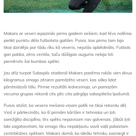
Makars ar veseri iepazinās pirms gadiem sešiem, kad tēvs nolēma
pielikt punktu dēla futbolista gaitām. Puisis, kas pirms tam bija
tikai dzirdējis par tādu rīku kā veseris, nejutās apbēdināts. Futbols
gan patika, zēns centās, taču dūšīgais augums nebija īsti
piemērots šai bumbas spēlei.
Jau drīz turpat Salaspils stadionā Makars paņēma rokās vien divus
kilogramus smago zēniem paredzēto veseri, kas sāka lidot
pārsteidzoši tālu. Pirmie rezultāti iedvesmoja, un pamazām
vecuma grupas rekordi cits pēc cita pārgāja salaspilieša īpašumā.
Puisis atzīst, ka vesera mešana viņam patīk ne tikai rekordu dēļ.
Viņš ir pārliecināts, ka šī pirmām kārtām ir tehniska un ļoti
sarežģīta disciplīna, tīrs spēks nepavisam nav galvenais. Jābūt ļoti
labi sagatavotam, lai smago rīku nepakļautu savā vaļā palaistam
centrbēdzes spēkam. Makars domā, ka ideālu tehniku sasniegt ir