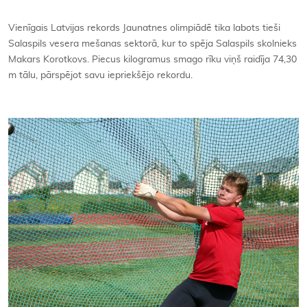
Kontakti
Vienīgais Latvijas rekords Jaunatnes olimpiādē tika labots tieši
Salaspils vesera mešanas sektorā, kur to spēja Salaspils skolnieks
Makars Korotkovs. Piecus kilogramus smago rīku viņš raidīja 74,30
m tālu, pārspējot savu iepriekšējo rekordu.