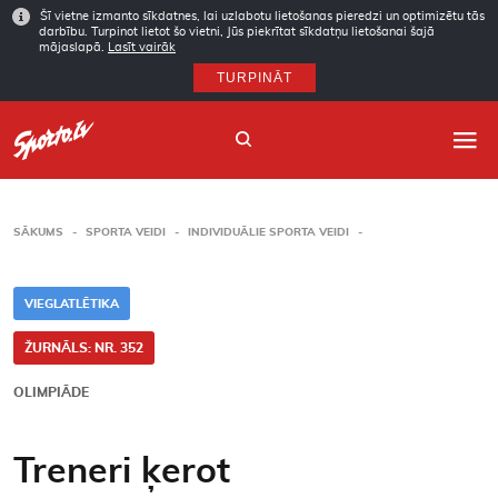
Šī vietne izmanto sīkdatnes, lai uzlabotu lietošanas pieredzi un optimizētu tās
darbību. Turpinot lietot šo vietni, Jūs piekrītat sīkdatņu lietošanai šajā
mājaslapā.
Lasīt vairāk
TURPINĀT
SĀKUMS
SPORTA VEIDI
INDIVIDUĀLIE SPORTA VEIDI
Sākums
VIEGLATLĒTIKA
Sporta veidi
ŽURNĀLS: NR. 352
Autori
OLIMPIĀDE
Arhīvs
Treneri ķerot
Abonēšana