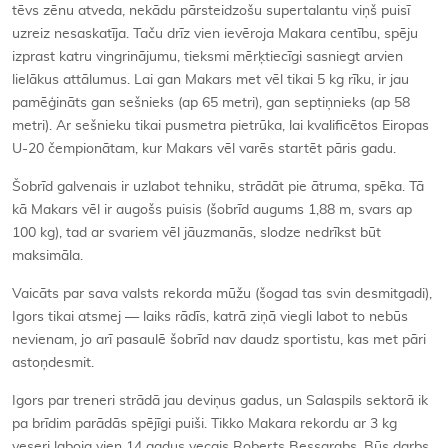
tēvs zēnu atveda, nekādu pārsteidzošu supertalantu viņš puisī
uzreiz nesaskatīja. Taču drīz vien ievēroja Makara centību, spēju
izprast katru vingrinājumu, tieksmi mērķtiecīgi sasniegt arvien
lielākus attālumus. Lai gan Makars met vēl tikai 5 kg rīku, ir jau
pamēģināts gan sešnieks (ap 65 metri), gan septiņnieks (ap 58
metri). Ar sešnieku tikai pusmetra pietrūka, lai kvalificētos Eiropas
U-20 čempionātam, kur Makars vēl varēs startēt pāris gadu.
Šobrīd galvenais ir uzlabot tehniku, strādāt pie ātruma, spēka. Tā
kā Makars vēl ir augošs puisis (šobrīd augums 1,88 m, svars ap
100 kg), tad ar svariem vēl jāuzmanās, slodze nedrīkst būt
maksimāla.
Vaicāts par sava valsts rekorda mūžu (šogad tas svin desmitgadi),
Igors tikai atsmej — laiks rādīs, katrā ziņā viegli labot to nebūs
nevienam, jo arī pasaulē šobrīd nav daudz sportistu, kas met pāri
astoņdesmit.
Igors par treneri strādā jau deviņus gadus, un Salaspils sektorā ik
pa brīdim parādās spējīgi puiši. Tikko Makara rekordu ar 3 kg
veseri laboja vien 14 gadus vecais Roberts Bessarabs. Būs darbs,