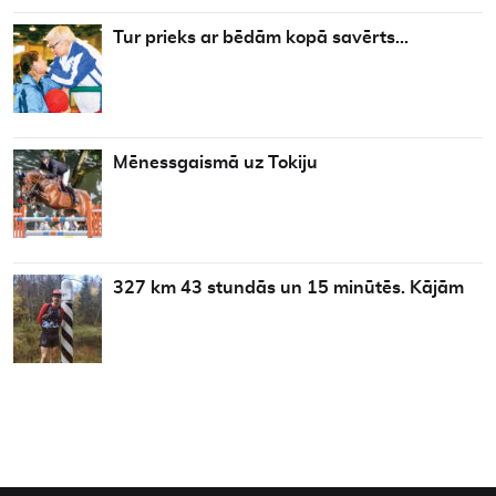
Tur prieks ar bēdām kopā savērts…
Mēnessgaismā uz Tokiju
327 km 43 stundās un 15 minūtēs. Kājām