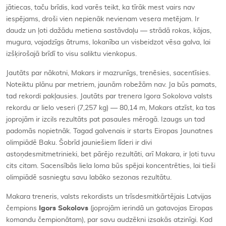
jātiecas, taču brīdis, kad varēs teikt, ka tīrāk mest vairs nav
iespējams, droši vien nepienāk nevienam vesera metējam. Ir
daudz un ļoti dažādu metiena sastāvdaļu — strādā rokas, kājas,
mugura, vajadzīgs ātrums, lokanība un visbeidzot vēsa galva, lai
izšķirošajā brīdī to visu saliktu vienkopus.
Jautāts par nākotni, Makars ir mazrunīgs, trenēsies, sacentīsies.
Noteiktu plānu par metriem, jaunām robežām nav. Ja būs pamats,
tad rekordi pakļausies. Jautāts par trenera Igora Sokolova valsts
rekordu ar lielo veseri (7,257 kg) — 80,14 m, Makars atzīst, ka tas
joprojām ir izcils rezultāts pat pasaules mērogā. Izaugs un tad
padomās nopietnāk. Tagad galvenais ir starts Eiropas Jaunatnes
olimpiādē Baku. Šobrīd jauniešiem līderi ir divi
astoņdesmitmetrinieki, bet pārējo rezultāti, arī Makara, ir ļoti tuvu
cits citam. Sacensībās liela loma būs spējai koncentrēties, lai tieši
olimpiādē sasniegtu savu labāko sezonas rezultātu.
Makara treneris, valsts rekordists un trīsdesmitkārtējais Latvijas
čempions
Igors Sokolovs
(joprojām ierindā un gatavojas Eiropas
komandu čempionātam), par savu audzēkni izsakās atzinīgi. Kad