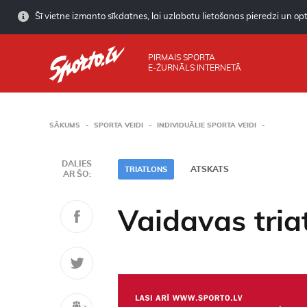
Šī vietne izmanto sīkdatnes, lai uzlabotu lietošanas pieredzi un opti
PIRMAIS SPORTA
E-ŽURNĀLS INTERNETĀ
SĀKUMS
SPORTA VEIDI
INDIVIDUĀLIE SPORTA VEIDI
DALIES
ATSKATS
TRIATLONS
AR ŠO:
Vaidavas tria