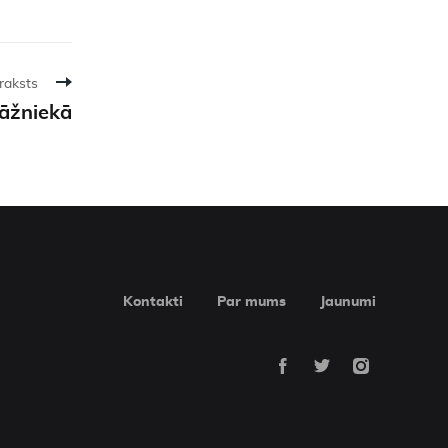
raksts
gāžniekā
Kontakti
Par mums
Jaunumi