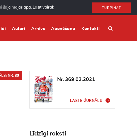
nai šajā mājaslapā.
Lasīt vairāk
TURPINĀT
idi
Autori
Arhīvs
Abonēšana
Kontakti
LS: NR. 80
Nr. 369 02.2021
LASI E-ŽURNĀLU
Līdzīgi raksti