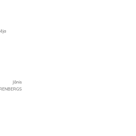
šēja
Jānis
RENBERGS