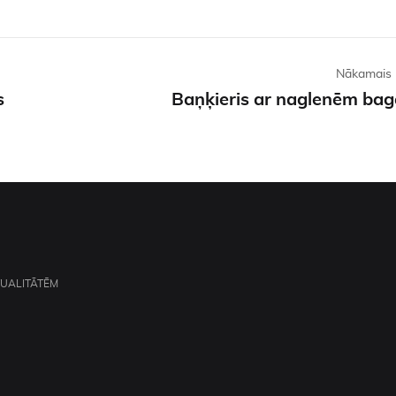
Nākamais 
s
Baņķieris ar naglenēm ba
TUALITĀTĒM