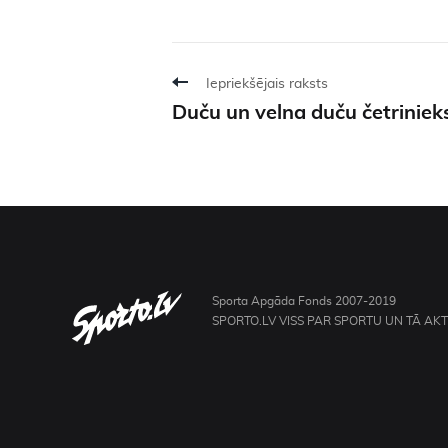
Iepriekšējais raksts
Duču un velna duču četriniek
Sporta Apgāda Fonds 2007-2019
SPORTO.LV VISS PAR SPORTU UN TĀ AK