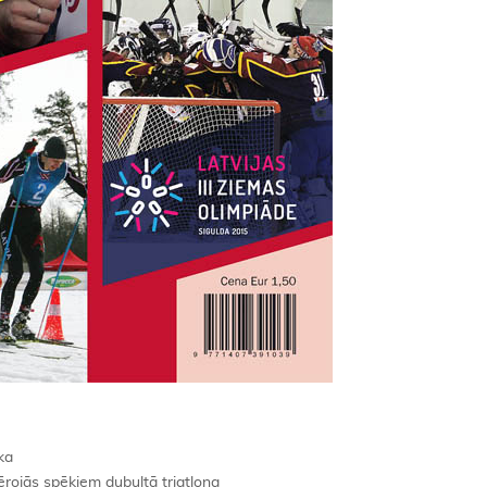
ka
ērojās spēkiem dubultā triatlona