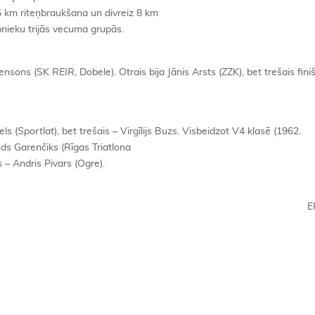
,5 km riteņbraukšana un divreiz 8 km
ībnieku trijās vecuma grupās.
 Bensons (SK
REIR
, Dobele). Otrais bija Jānis Arsts (ZZK), bet trešais fini
els (
Sportlat
), bet trešais – Virgīlijs Buzs. Visbeidzot V4 klasē (1962.
nds Garenčiks (Rīgas Triatlona
s – Andris Pivars (Ogre).
E