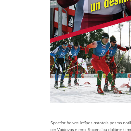
Sportlat balvas
izcīņas astotais posms noti
pie Vaidavas ezera. Sacensību dalībnieki m