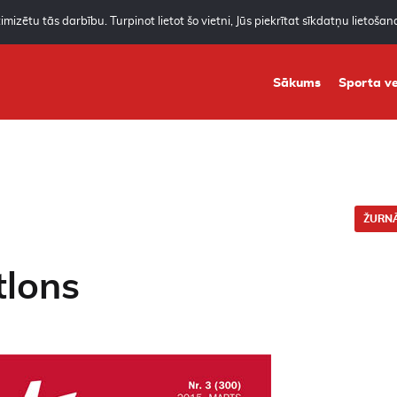
mizētu tās darbību. Turpinot lietot šo vietni, Jūs piekrītat sīkdatņu lietoša
Sākums
Sporta ve
ŽURNĀ
tlons