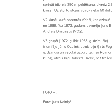
sprintā (divreiz 250 m peldēšana, divreiz 2
kross). Uz starta stājās vairāk nekā 50 dal
V2 klasē, kurā sacentās vīrieši, kas dzimuši
no 1989. līdz 1973. gadam, uzvarēja Juris
Andrejs Dmitrijevs (
VO2
).
V3 grupā (1972. g. līdz 1963. g. dzimušie)
triumfēja Jānis Ozoliņš, otrais bija Ģirts Fog
g. dzimuši un vecāki) uzvaru izcīnīja Raimo
klubs), otrais bija Roberts Drāke, bet trešai
FOTO – .
Foto: Juris Kalniņš