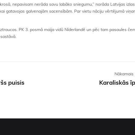
rosā, nepavisam nerāda savu labāko sniegumu,” norāda Latvijas izla
 tikai gatavojas galvenajām sacensībām. Par vietu nāciju vērtējumā viņ
jāuztraucas. PK 3. posmā maija vidū Nīderlandē un pēc tam pasaules če
 sastāvā.
Nākamais 
šs puisis
Karaliskās ī