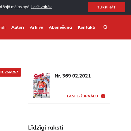
nai šajā mājaslapā.
Lasīt vairāk
TURPINĀT
idi
Autori
Arhīvs
Abonēšana
Kontakti
R. 256/257
Nr. 369 02.2021
LASI E-ŽURNĀLU
Līdzīgi raksti