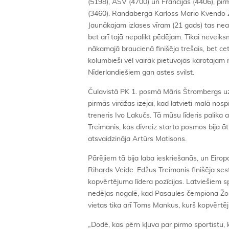
(5198), ASV (4700) un Francijas (4406), pi
(3460). Randabergā Karloss Mario Kvendo Za
Jaunākajam izlases vīram (21 gads) tas neap
bet arī tajā nepalikt pēdējam. Tikai neveik
nākamajā braucienā finišēja trešais, bet ce
kolumbieši vēl vairāk pietuvojās kārotajam 
Nīderlandiešiem gan astes svilst.
Čulavistā PK 1. posmā Māris Štrombergs uzvar
pirmās virāžas izejai, kad latvieti malā nos
treneris Ivo Lakučs. Tā mūsu līderis palika 
Treimanis, kas divreiz starta posmos bija ā
atsvaidzināja Artūrs Matisons.
Pārējiem tā bija laba ieskriešanās, un Eiro
Rihards Veide. Edžus Treimanis finišēja ses
kopvērtējuma līdera pozīcijas. Latviešiem 
nedēļas nogalē, kad Pasaules čempiona Žorī
vietas tika arī Toms Mankus, kurš kopvērtēju
„Dodē, kas pērn kļuva par pirmo sportistu, 