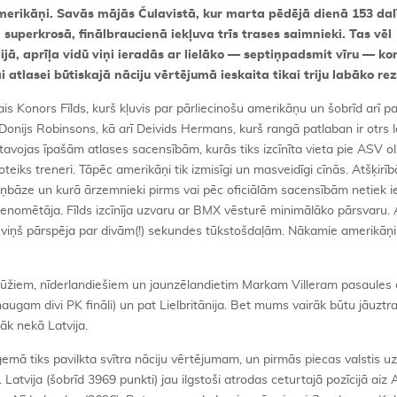
rikāņi. Savās mājās Čulavistā, kur marta pēdējā dienā 153 dal
superkrosā, finālbraucienā iekļuva trīs trases saimnieki. Tas vēl
ā, aprīļa vidū viņi ieradās ar lielāko — septiņpadsmit vīru — k
jai atlasei būtiskajā nāciju vērtējumā ieskaita tikai triju labāko rez
s Konors Fīlds, kurš kļuvis par pārliecinošu amerikāņu un šobrīd arī p
 Donijs Robinsons, kā arī Deivids Hermans, kurš rangā patlaban ir otrs 
gatavojas īpašām atlases sacensībām, kurās tiks izcīnīta vieta pie ASV o
noteiks treneri. Tāpēc amerikāņi tik izmisīgi un masveidīgi cīnās. Atšķirī
iņbāze un kurā ārzemnieki pirms vai pēc oficiālām sacensībām netiek iel
omētāja. Fīlds izcīnīja uzvaru ar BMX vēsturē minimālāko pārsvaru. A
tā, viņš pārspēja par divām(!) sekundes tūkstošdaļām. Nākamie amerikāņi
ncūžiem, nīderlandiešiem un jaunzēlandietim Markam Villeram pasaules e
ugam divi PK fināli) un pat Lielbritānija. Bet mums vairāk būtu jāuztr
āk nekā Latvija.
mā tiks pavilkta svītra nāciju vērtējumam, un pirmās piecas valstis uz
 Latvija (šobrīd 3969 punkti) jau ilgstoši atrodas ceturtajā pozīcijā aiz A