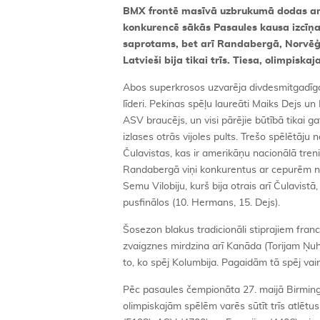
BMX frontē masīvā uzbrukumā dodas ame
konkurencē sākās Pasaules kausa izcīņa 
saprotams, bet arī Randabergā, Norvēģij
Latvieši bija tikai trīs. Tiesa, olimpiska
Abos superkrosos uzvarēja divdesmitgadīgai
līderi. Pekinas spēļu laureāti Maiks Dejs un
ASV braucējs, un visi pārējie būtībā tikai 
izlases otrās vijoles pults. Trešo spēlētāju 
Čulavistas, kas ir amerikāņu nacionālā tren
Randabergā viņi konkurentus ar cepurēm nen
Semu Vilobiju, kurš bija otrais arī Čulavis
pusfinālos (10. Hermans, 15. Dejs).
Šosezon blakus tradicionāli stiprajiem fra
zvaigznes mirdzina arī Kanāda (Torijam Ņuha
to, ko spēj Kolumbija. Pagaidām tā spēj vair
Pēc pasaules čempionāta 27. maijā Birminge
olimpiskajām spēlēm varēs sūtīt trīs atlētus.