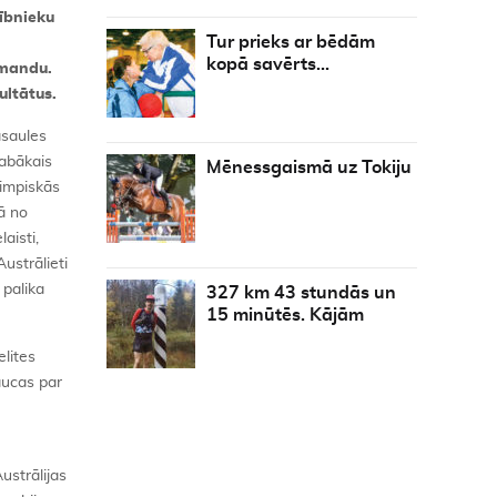
ībnieku
Tur prieks ar bēdām
kopā savērts…
omandu.
ultātus.
asaules
labākais
Mēnessgaismā uz Tokiju
limpiskās
bā no
aisti,
ustrālieti
 palika
327 km 43 stundās un
15 minūtēs. Kājām
lites
aucas par
ustrālijas