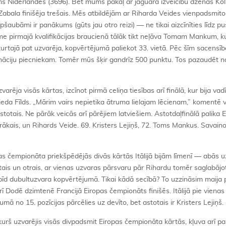
rms Nīderlandes (3696). Bet mums pakaļ ar jaguāra izveicību dzenas Ko
bala finišēja trešais. Mēs atbildējām ar Riharda Veides vienpadsmito 
šaubāmi ir panākums (gūts jau otro reizi) — ne tikai aizcīnīties līdz pu
sme pirmajā kvalifikācijas braucienā tālāk tikt neļāva Tomam Mankum, k
turtajā pat uzvarēja, kopvērtējumā paliekot 33. vietā. Pēc šīm sacensī
nāciju piecniekam. Tomēr mūs šķir gandrīz 500 punktu. Tos pazaudēt na
ēja visās kārtas, izcīnot pirmā celiņa tiesības arī finālā, kur bija vadī
pieda Fīlds. „Mārim vairs nepietika ātruma lielajam lēcienam,” komentē 
astotais. Ne pārāk veicās arī pārējiem latviešiem. Astotdaļfinālā palika 
trākais, un Rihards Veide. 69. Kristers Lejiņš, 72. Toms Mankus. Savai
pas čempionāta priekšpēdējās divās kārtās Itālijā bijām līmenī — abās u
tais un otrais, ar vienas uzvaras pārsvaru pār Rihardu tomēr saglabājo
spīd dubultuzvara kopvērtējumā. Tikai kādā secībā? To uzzināsim maija
 Dodē dzimtenē Francijā Eiropas čempionāts finišēs. Itālijā pie vienas
mā no 15. pozīcijas pārcēlies uz devīto, bet astotais ir Kristers Lejiņš.
kurš uzvarējis visās divpadsmit Eiropas čempionāta kārtās, kļuva arī p