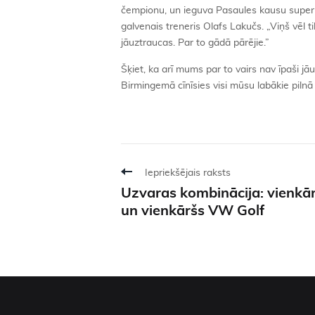
čempionu, un ieguva Pasaules kausu superk
galvenais treneris Olafs Lakučs. „Viņš vēl
jāuztraucas. Par to gādā pārējie.”
Šķiet, ka arī mums par to vairs nav īpaši 
Birmingemā cīnīsies visi mūsu labākie pilnā
Iepriekšējais raksts
Uzvaras kombinācija: vienkār
un vienkāršs VW Golf