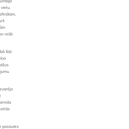
lumbija
vietu.
sfinālam,
urš
bām
v reāli.
bā līdz
viņa
Edžus
nojumu
zvarēja
t
 pirmās
 otrās
ar pasaules