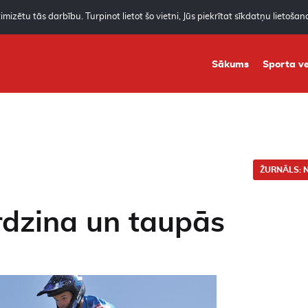
mizētu tās darbību. Turpinot lietot šo vietni, Jūs piekrītat sīkdatņu lietoša
Sākums
Sporta ve
ŽURNĀLS: N
rdzina un taupās