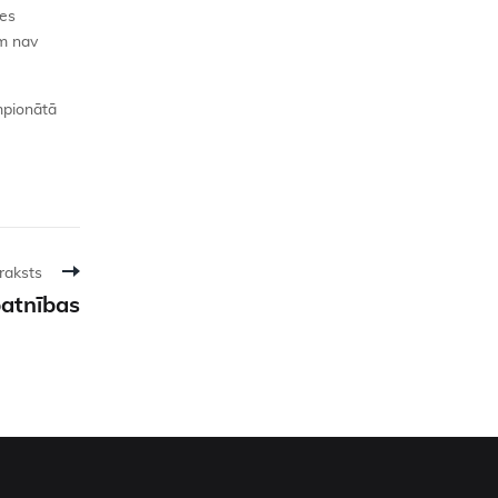
ses
am nav
mpionātā
raksts
patnības