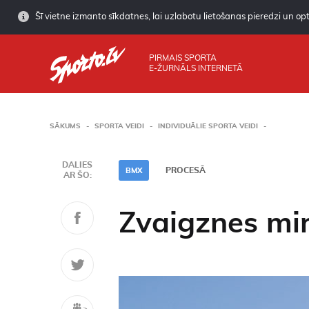
Šī vietne izmanto sīkdatnes, lai uzlabotu lietošanas pieredzi un opti
PIRMAIS SPORTA
E-ŽURNĀLS INTERNETĀ
SĀKUMS
SPORTA VEIDI
INDIVIDUĀLIE SPORTA VEIDI
DALIES
PROCESĀ
BMX
AR ŠO:
Zvaigznes mi