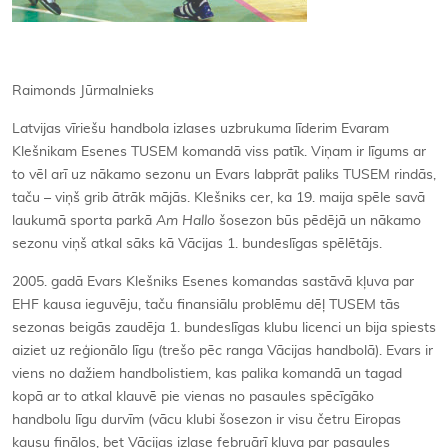
Raimonds Jūrmalnieks
Latvijas vīriešu handbola izlases uzbrukuma līderim Evaram
Klešnikam Esenes TUSEM komandā viss patīk. Viņam ir līgums ar
to vēl arī uz nākamo sezonu un Evars labprāt paliks TUSEM rindās,
taču – viņš grib ātrāk mājās. Klešniks cer, ka 19. maija spēle savā
laukumā sporta parkā
Am Hallo
šosezon būs pēdējā un nākamo
sezonu viņš atkal sāks kā Vācijas 1. bundeslīgas spēlētājs.
2005. gadā Evars Klešniks Esenes komandas sastāvā kļuva par
EHF kausa ieguvēju, taču finansiālu problēmu dēļ TUSEM tās
sezonas beigās zaudēja 1. bundeslīgas klubu licenci un bija spiests
aiziet uz reģionālo līgu (trešo pēc ranga Vācijas handbolā). Evars ir
viens no dažiem handbolistiem, kas palika komandā un tagad
kopā ar to atkal klauvē pie vienas no pasaules spēcīgāko
handbolu līgu durvīm (vācu klubi šosezon ir visu četru Eiropas
kausu finālos, bet Vācijas izlase februārī kļuva par pasaules