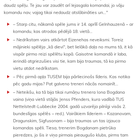
daudz spēļu. Te jau var zaudēt arī lejasgala komandai, jo vāju
komandu nav, vajag tikai nedaudz atslābināties un…"
– Starp citu, nākamā spēle jums ir 14. aprīlī Gelnhauzenā – ar
komandu, kas atrodas pēdējā 18. vietā…
– Nedrīkstam vairs atkārtot Eizenehas neveiksmi. Toreiz
mājinieki spēlēja „kā dievi", bet lielākā daļa no mums tā, it kā
vispār pirmo reizi spēlētu kopā. Gaisotne komandā ir laba,
ierindā atgriezušies visi tie, kam bija traumas, tā ka pirmo
vietu atdot nedrīkstam.
– Pēc pirmā apļa TUSEM bija pārliecinošs līderis. Kas notika
pēc gadu mijas? Pat galveno treneri nācās nomainīt…
– Neteikšu, ka tā bija tikai rumāņu trenera Iona Bogdana
vaina (viņa vietā stājās Jenss Pfenders, kura vadībā TUS
Nettelstedt-Lubbecke
2004. gadā uzvarēja pilnīgi visās 2.
bundeslīgas spēlēs – red.). Vairākiem līderiem – Kazanovam,
Dragunskim, Sigfusonam – bija traumas un tas izjauca
komandas spēli. Tiesa, trenerim Bogdanam pietrūka
pieredzes, jo šis ir viņa pirmais pieaugušo klubs, pirms tam