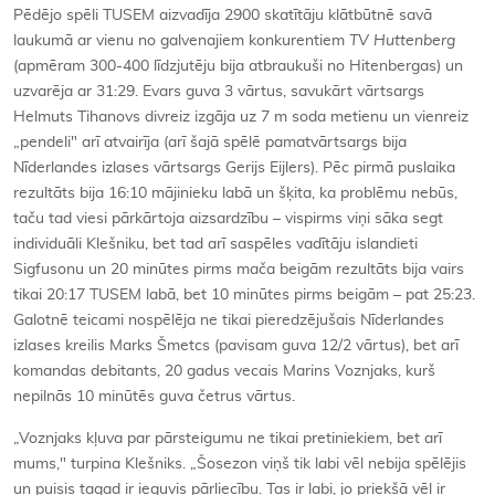
Pēdējo spēli TUSEM aizvadīja 2900 skatītāju klātbūtnē savā
laukumā ar vienu no galvenajiem konkurentiem
TV Huttenberg
(apmēram 300-400 līdzjutēju bija atbraukuši no Hitenbergas) un
uzvarēja ar 31:29. Evars guva 3 vārtus, savukārt vārtsargs
Helmuts Tihanovs divreiz izgāja uz 7 m soda metienu un vienreiz
„pendeli" arī atvairīja (arī šajā spēlē pamatvārtsargs bija
Nīderlandes izlases vārtsargs Gerijs Eijlers). Pēc pirmā puslaika
rezultāts bija 16:10 mājinieku labā un šķita, ka problēmu nebūs,
taču tad viesi pārkārtoja aizsardzību – vispirms viņi sāka segt
individuāli Klešniku, bet tad arī saspēles vadītāju islandieti
Sigfusonu un 20 minūtes pirms mača beigām rezultāts bija vairs
tikai 20:17 TUSEM labā, bet 10 minūtes pirms beigām – pat 25:23.
Galotnē teicami nospēlēja ne tikai pieredzējušais Nīderlandes
izlases kreilis Marks Šmetcs (pavisam guva 12/2 vārtus), bet arī
komandas debitants, 20 gadus vecais Marins Voznjaks, kurš
nepilnās 10 minūtēs guva četrus vārtus.
„Voznjaks kļuva par pārsteigumu ne tikai pretiniekiem, bet arī
mums," turpina Klešniks. „Šosezon viņš tik labi vēl nebija spēlējis
un puisis tagad ir ieguvis pārliecību. Tas ir labi, jo priekšā vēl ir