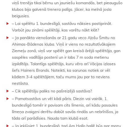
viņš trenēja tikai bērnu un jauniešu komandās, bet pieaugušo
klubos bija galvenā trenera palīgs. Jācer, ka melnā josla
beigusies.
– Lai spēlētu 1. bundeslīgā, sastāvu nāksies pastiprināt.
Varbūt jau zināmi spēlētāji, kas varētu nākt klāt?
– Ja panākta vienošanās ar 21 gadu veco Aļošu Šmitu no
Ahimas-Bādenas kluba. Viņš ir viens no rezultatīvākajiem
Ziemeļu zonā, viņš var spēlēt gan kreisā ārējā spēlētāja, gan
saspēles vadītāja postenī un ir labs 7 m soda metienu
izpildītājs. Talantīgs spēlētājs, kuru vēro arī Vācijas izlases
šefs Hainers Brands. Noteikti, ka sarunas notiek ar vēl
kādiem 3-4 spēlētājiem, taču mums jau par to neviens
nestāsta.
– Cik spēlētāju paliks no pašreizējā sastāva?
– Pamatsastāvs un vēl kādi pāris. Diezin vai vairāk. 1.
bundeslīgā tomēr ir pavisam cits līmenis, arī kādu pasaules
līmeņa zvaigzni derētu dabūt savās rindās un nebrīnīšos, ja
tāda arī parādīsies. Nauda tam klubā esot.
– Ja iekļūsiet 1. bundeslīgā, tad
Am Hallo
hallē būs par mazu…