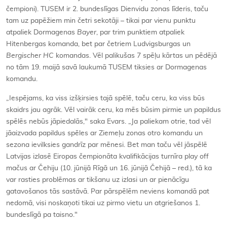
čempioni). TUSEM ir 2. bundeslīgas Dienvidu zonas līderis, taču
tam uz papēžiem min četri sekotāji – tikai par vienu punktu
atpaliek Dormagenas
Bayer
, par trim punktiem atpaliek
Hitenbergas komanda, bet par četriem Ludvigsburgas un
Bergischer HC
komandas. Vēl palikušas 7 spēļu kārtas un pēdējā
no tām 19. maijā savā laukumā TUSEM tiksies ar Dormagenas
komandu.
„Iespējams, ka viss izšķirsies tajā spēlē, taču ceru, ka viss būs
skaidrs jau agrāk. Vēl vairāk ceru, ka mēs būsim pirmie un papildus
spēlēs nebūs jāpiedalās," saka Evars. „Ja paliekam otrie, tad vēl
jāaizvada papildus spēles ar Ziemeļu zonas otro komandu un
sezona ievilksies gandrīz par mēnesi. Bet man taču vēl jāspēlē
Latvijas izlasē Eiropas čempionāta kvalifikācijas turnīra play off
mačus ar Čehiju (10. jūnijā Rīgā un 16. jūnijā Čehijā – red.), tā ka
var rasties problēmas ar tikšanu uz izlasi un ar pienācīgu
gatavošanos tās sastāvā. Par pārspēlēm neviens komandā pat
nedomā, visi noskaņoti tikai uz pirmo vietu un atgriešanos 1.
bundeslīgā pa taisno."