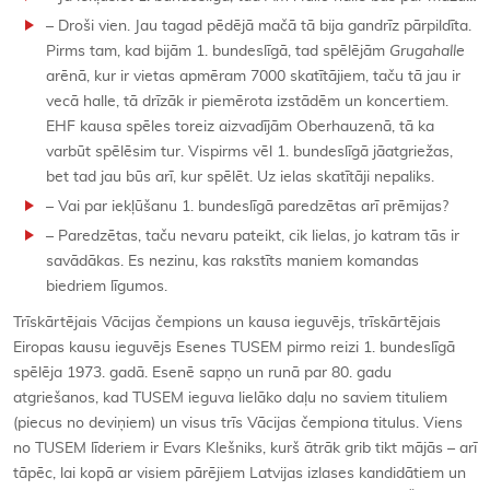
– Droši vien. Jau tagad pēdējā mačā tā bija gandrīz pārpildīta.
Pirms tam, kad bijām 1. bundeslīgā, tad spēlējām
Grugahalle
arēnā, kur ir vietas apmēram 7000 skatītājiem, taču tā jau ir
vecā halle, tā drīzāk ir piemērota izstādēm un koncertiem.
EHF kausa spēles toreiz aizvadījām Oberhauzenā, tā ka
varbūt spēlēsim tur. Vispirms vēl 1. bundeslīgā jāatgriežas,
bet tad jau būs arī, kur spēlēt. Uz ielas skatītāji nepaliks.
– Vai par iekļūšanu 1. bundeslīgā paredzētas arī prēmijas?
– Paredzētas, taču nevaru pateikt, cik lielas, jo katram tās ir
savādākas. Es nezinu, kas rakstīts maniem komandas
biedriem līgumos.
Trīskārtējais Vācijas čempions un kausa ieguvējs, trīskārtējais
Eiropas kausu ieguvējs Esenes TUSEM pirmo reizi 1. bundeslīgā
spēlēja 1973. gadā. Esenē sapņo un runā par 80. gadu
atgriešanos, kad TUSEM ieguva lielāko daļu no saviem tituliem
(piecus no deviņiem) un visus trīs Vācijas čempiona titulus. Viens
no TUSEM līderiem ir Evars Klešniks, kurš ātrāk grib tikt mājās – arī
tāpēc, lai kopā ar visiem pārējiem Latvijas izlases kandidātiem un