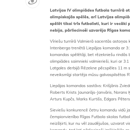
Latvijas IV olimpiādes futbola turnīrā otr
olimpiskajās spēlēs, arī Latvijas olimp
spēlēt tikai trīs futbolisti, kuri ir vec
nebija, pārliecinoši uzvarēja Rīgas kom
Vīriešu turnīrā Valmierā sacentās astoņas
Intenberga trenētā Liepājas komanda ar 3:
komandas spēlētāji, bet rēzekniešu rindās bi
olimpiādes saimnieki valmierieši, kuri ar 3:
Latgales derbijā Rēzekne pēcspēles 11 m sit
neveiksmīgi startēja mūsu galvaspilsētas Rī
Liepājas komandas sastāvs: Krišjānis Zviedr
Roberts Krists Jaunarājs-Janvāris, Norans Ķ
Arturs Kupčs, Marks Kurtišs, Edgars Pēter
Sieviešu konkurencē četru komandu vidū jau p
čempionvienība Rīgas Futbola skolas futboli
neizšķirti, kur nu vēl zaudējušas, uzvarot 