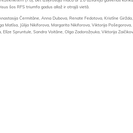
ar rēzeknietēm (7:0), bet izšķirošajā mačā ar 2:0 uzvarēja galvenās konk
visus šos RFS triumfa gadus allaž ir otrajā vietā.
Anastasija Čermitāne, Anna Dubova, Renate Fedotova, Kristīne Giržda,
 Matīsa, Jūlija Nikiforova, Margarita Nikiforova, Viktorija Pošegorova,
Elīze Spruntule, Sandra Voitāne, Olga Zadorožņuka, Viktorija Zaičikov