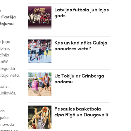
Latvijas futbola jubilejas
s
gads
rīkstēja
ežojumu
ā Jāņa
Kas un kad nāks Gulbja
blieru
paaudzes vietā?
cīnīja
spēlē
Negaidīti
tajā vietā.
Uz Tokiju ar Grīnberga
padomu
sons,
bilovičs,
Pasaules basketbola
jas
elpa Rīgā un Daugavpilī
ējušas
s novada