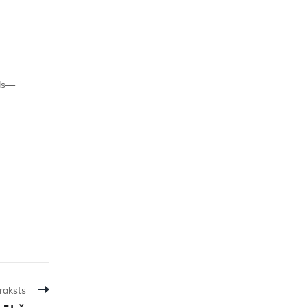
ads—
raksts