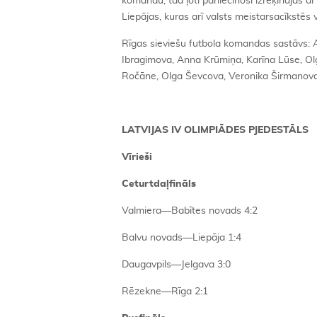
komandu, tad ļoti pārliecinoši izrēķinājās 
Liepājas, kuras arī valsts meistarsacīkstēs 
Rīgas sieviešu futbola komandas sastāvs: 
Ibragimova, Anna Krūmiņa, Karīna Lūse, Olga
Ročāne, Olga Ševcova, Veronika Širmanova, 
LATVIJAS IV OLIMPIĀDES PJEDESTĀLS
Vīrieši
Ceturtdaļfināls
Valmiera—Babītes novads 4:2
Balvu novads—Liepāja 1:4
Daugavpils—Jelgava 3:0
Rēzekne—Rīga 2:1