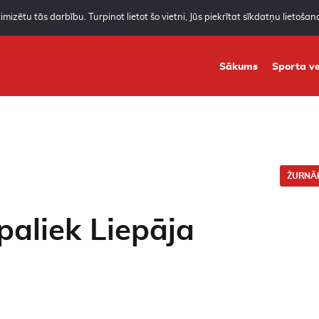
mizētu tās darbību. Turpinot lietot šo vietni, Jūs piekrītat sīkdatņu lietoša
Sākums
Sporta ve
ŽURNĀL
paliek Liepāja