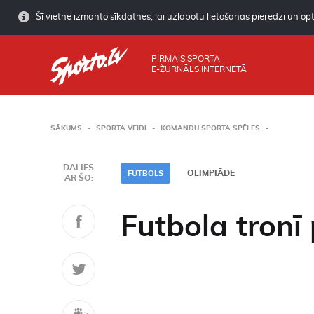
Šī vietne izmanto sīkdatnes, lai uzlabotu lietošanas pieredzi un opti
PIRMAIS SPORTA
E-ŽURNĀLS INTERNETĀ
SĀKUMS
SPORTA VEIDI
KOMANDU SPORTA SPĒLES
DALIES
OLIMPIĀDE
FUTBOLS
AR ŠO:
Futbola tronī 