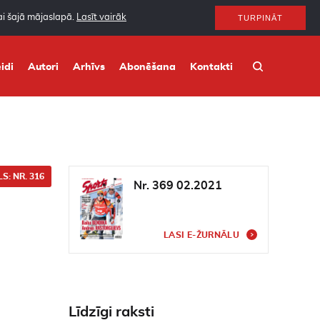
nai šajā mājaslapā.
Lasīt vairāk
TURPINĀT
idi
Autori
Arhīvs
Abonēšana
Kontakti
S: NR. 316
Nr. 369 02.2021
LASI E-ŽURNĀLU
Līdzīgi raksti