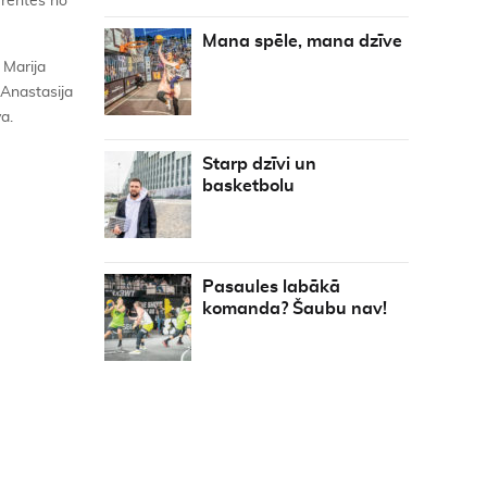
urentes no
Mana spēle, mana dzīve
 Marija
 Anastasija
a.
Starp dzīvi un
basketbolu
Pasaules labākā
komanda? Šaubu nav!