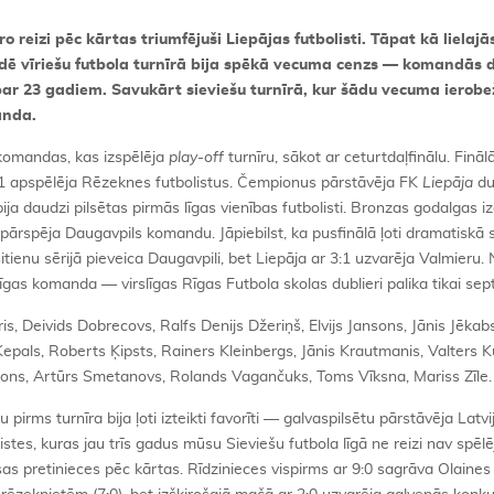
o reizi pēc kārtas triumfējuši Liepājas futbolisti. Tāpat kā lielajā
iādē vīriešu futbola turnīrā bija spēkā vecuma cenzs — komandās d
āki par 23 gadiem. Savukārt sieviešu turnīrā, kur šādu vecuma ierob
anda.
 komandas, kas izspēlēja
play-off
turnīru, sākot ar ceturtdaļfinālu. Fināl
1 apspēlēja Rēzeknes futbolistus. Čempionus pārstāvēja FK
Liepāja
du
ja daudzi pilsētas pirmās līgas vienības futbolisti. Bronzas godalgas iz
1 pārspēja Daugavpils komandu. Jāpiebilst, ka pusfinālā ļoti dramatiskā 
ienu sērijā pieveica Daugavpili, bet Liepāja ar 3:1 uzvarēja Valmieru. 
gas komanda — virslīgas Rīgas Futbola skolas dublieri palika tikai septī
is, Deivids Dobrecovs, Ralfs Denijs Džeriņš, Elvijs Jansons, Jānis Jēkab
epals, Roberts Ķipsts, Rainers Kleinbergs, Jānis Krautmanis, Valters Ku
sons, Artūrs Smetanovs, Rolands Vagančuks, Toms Vīksna, Mariss Zīle.
irms turnīra bija ļoti izteikti favorīti — galvaspilsētu pārstāvēja Latvi
stes, kuras jau trīs gadus mūsu Sieviešu futbola līgā ne reizi nav spēl
visas pretinieces pēc kārtas. Rīdzinieces vispirms ar 9:0 sagrāva Olaine