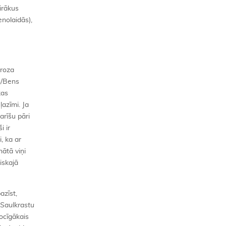
irākus
enolaidās),
groza
s/Bens
kas
azīmi. Ja
arīšu pāri
i ir
, ka ar
ātā viņi
iskajā
azīst,
Saulkrastu
rocīgākais