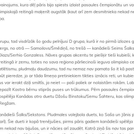
inojums, kura dēļ pāris bija spiests izlaist pasaules čempionātu un va
olimpiskajā reitingā maķenīt augstāk (kaut arī zem desmitnieka nekad n
pa.
rupu, tad visdrīzāk šo godu pelnījusi D grupa, kurā ir no pirmā izlozes 
bergs, no otrā — Samoilovs/Šmēdiņš, no trešā — kanādieši Seims Šalk
iazs/Serhio Gonzaless. Nāves grupas akcentu te piešķir tieši kubieši, 
tingā ir zemu, toties no sava reģiona pārliecinoši ieguva olimpisko ceļ
u atlētismu, pludmaļu daudzumu, tad nu nemaz nav pamata šo it kā past
 pieredze, jo ar tāda līmeņa pretiniekiem tikties iznācis reti, un kubieš
s var ierakt dziļi smiltīs, ja neiet — paši paliek ar nolaistām rokām. Labi
iepazīt
Kastro bērnu
stiprās puses un trūkumus. Pērn pasaules čempion
i apspēlēja Kanādas otro duetu Džošu Binstoku/Semu Šahteru, kas olimp
m/Regžam.
nādieši Šalks/Sekstons. Pludmales volejbola duets, ko Saša un Jānis p
arī). Šie dueti ir kopā trenējušies, pirms pāris gadiem kanādieši spēlēja
m nekad nav bijušas, un ir nācies arī zaudēt. Katrā ziņā šis nav tas pa