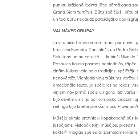
punktu krāšanā iecirta Jāņa pērnā gada sava
Grand Slam
turnīrus. Būtu spēlējuši, būtu 
un tad būtu nedaudz pateicīgāka apakšgru
VAI
NĀVES
GRUPA?
Ja vīru bīča turnīrā varam runāt par nāves g
brazīlieši Evandru Gansalešs un Pedru Sol
Sekstons un no ceturtā — kubieši Nivaldo D
Pasaules kausa posmos nepiedalās, tāpēc rei
zinām Kubas volejbola tradīcijas, spēlētāj
nenovērtēt. Vienīgais viņu trūkums varētu būt
emocionāla tauta. Ja spēle iet no rokas, visu
viņiem nav pirmā spēle un gana labi varēs 
bija devītie un cīņā par olimpisko ceļazīm
reitingā bija krietni priekšā mūsu Pļaviņa
Mūsējo pirmie pretinieki Kopakabanā būs ka
iespējams, vislabāk (viņi mūsējos, protams, 
kokteilī
. Vieglas spēles ar ziemeļamerikāņie