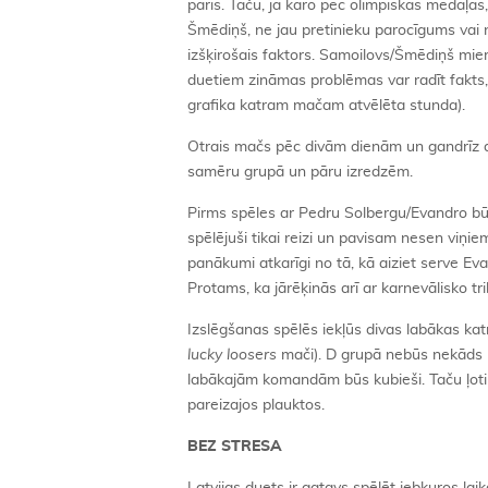
pāris. Taču, ja kāro pēc olimpiskās medaļas, 
Šmēdiņš, ne jau pretinieku parocīgums va
izšķirošais faktors. Samoilovs/Šmēdiņš mier
duetiem zināmas problēmas var radīt fakts, 
grafika katram mačam atvēlēta stunda).
Otrais mačs pēc divām dienām un gandrīz di
samēru grupā un pāru izredzēm.
Pirms spēles ar Pedru Solbergu/Evandro būs 
spēlējuši tikai reizi un pavisam nesen viņie
panākumi atkarīgi no tā, kā aiziet serve Eva
Protams, ka jārēķinās arī ar karnevālisko tri
Izslēgšanas spēlēs iekļūs divas labākas kat
lucky loosers
mači). D grupā nebūs nekāds br
labākajām komandām būs kubieši. Taču ļoti 
pareizajos plauktos.
BEZ STRESA