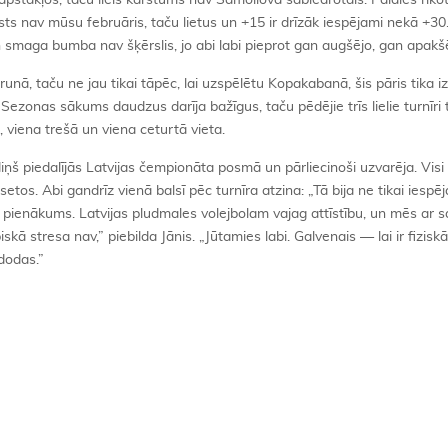
kapstākļos, taču liels karstums nav Samoilova sabiedrotais. Paldies rīko
sts nav mūsu februāris, taču lietus un +15 ir drīzāk iespējami nekā +30
smaga bumba nav šķērslis, jo abi labi pieprot gan augšējo, gan apakšē
nā, taču ne jau tikai tāpēc, lai uzspēlētu Kopakabanā, šis pāris tika iz
ezonas sākums daudzus darīja bažīgus, taču pēdējie trīs lielie turnīri 
mā, viena trešā un viena ceturtā vieta.
š piedalījās Latvijas čempionāta posmā un pārliecinoši uzvarēja. Visi p
setos. Abi gandrīz vienā balsī pēc turnīra atzina: „Tā bija ne tikai iespē
 pienākums. Latvijas pludmales volejbolam vajag attīstību, un mēs ar 
skā stresa nav,” piebilda Jānis. „Jūtamies labi. Galvenais — lai ir fiziskā
zdodas.”