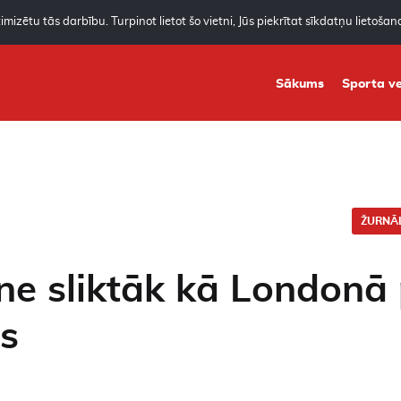
mizētu tās darbību. Turpinot lietot šo vietni, Jūs piekrītat sīkdatņu lietoša
Sākums
Sporta ve
ŽURNĀL
e sliktāk kā Londonā 
s