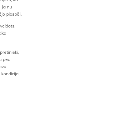
tājiem, ka
. Ja nu
jo piespēli.
veidots.
tika
retinieki,
ja pēc
savu
 kondīcija,