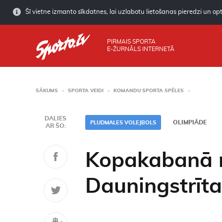
Šī vietne izmanto sīkdatnes, lai uzlabotu lietošanas pieredzi un opti
PIRMAIS SPORTA
E-ŽURNĀLS INTERNETĀ
SĀKUMS
SPORTA VEIDI
KOMANDU SPORTA SPĒLES
DALIES
OLIMPIĀDE
PLUDMALES VOLEJBOLS
AR ŠO:
Kopakabanā n
Dauningstrīta