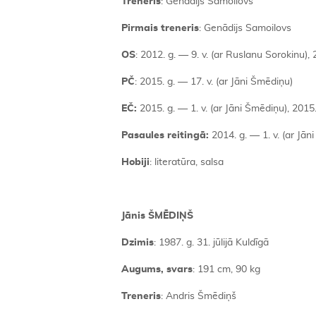
Treneris
: Genādijs Samoilovs
Pirmais treneris
: Genādijs Samoilovs
OS
: 2012. g. — 9. v. (ar Ruslanu Sorokinu), 
PČ
: 2015. g. — 17. v. (ar Jāni Šmēdiņu)
EČ:
2015. g. — 1. v. (ar Jāni Šmēdiņu), 2015.
Pasaules reitingā:
2014. g. — 1. v. (ar Jān
Hobiji
: literatūra, salsa
Jānis ŠMĒDIŅŠ
Dzimis
: 1987. g. 31. jūlijā Kuldīgā
Augums, svars
: 191 cm, 90 kg
Treneris
: Andris Šmēdiņš