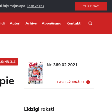
nai šajā mājaslapā.
Lasīt vairāk
TURPINĀT
idi
Autori
Arhīvs
Abonēšana
Kontakti
S: NR. 316
Nr. 369 02.2021
pie
LASI E-ŽURNĀLU
Līdzīgi raksti