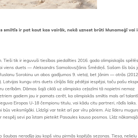
smiltīs ir pat kaut kas vairāk, nekā uznest brūti Munameģī vai i
ieši tik ir ieguvuši tiesības piedalīties 2016. gada olimpiskajās spēlēs
kai viens duets — Aleksandrs Samoilovs/Jānis Šmēdiņš. Sašam šīs būs j
 Ruslanu Sorokinu un abos gadījumos 9. vieta), bet Jānim — otrās (201
). Latvijas kungu otrs duets cīnījās līdz pēdējai iespējai, taču pašu eks
ītru cerībām. Dāmas šajā ciklā uz olimpisko ceļazīmi tā nopietni nemaz
riem gadiem jau ir pamats cerēt, ka olimpiskās smiltis mals arī talant
eguva Eiropas U-18 čempionu titulu, vai kādu citu partneri, rādīs laiks
būs veiksmīgāki. Līdzīgi var teikt arī par vīru pāriem. Aiz līderu mugura
omēr nespēj sevi pa īstam pieteikt Pasaules kausa posmos. Līdz nākama
šaubas neradīja jau kopš viņu pirmās kopējās sezonas. Tiesa, nelielu