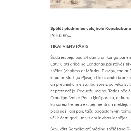
Spēlēt pludmales volejbolu Kopakabanas 
Parīzi un…
TIKAI VIENS PĀRIS
Šāda iespēja būs 24 dāmu un kungu pāriem. T
Latviju atšķirībā no Londonas pārstāvēs ti
spēles (vispirms ar Mārtiņu Pļaviņu, tad ar
kopā ar Mārtiņu Pļaviņu tika izcīnīta bronza
arī pretinieku meistarība šoreiz pārvilka sv
nepretendēja. Paaudžu maiņa. Toties pēc čet
Graudiņa. Vai ar Paulu Ņečiporoku, ar kuru i
ka šoreiz treneru eksperimenti un meklējumi 
pieci seši labi pāri, taču pagaidām viņi t
vēl ir četri gadi, un visiem ir visas iespējas.
Savukārt Samoilova/Šmēdiņa spēlēšana Rio 