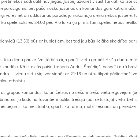
pretiniekus šādi dalīt nav jēgas. Jāspēj uzvarēt visus! Turklāt, kā iztei
i neparocīgums, bet pašu noskaņošanās un komandas gars katrā mačā
īgi varēs iet arī atklāšanas parādē, jo nākamajā dienā nebūs jāspēlē, 
ka spēle sāksies 24.00 pēc Rio laika (ja pirms tam spēles nebūs ievilku
envidū (13.30) būs ar kubiešiem, bet tad jau būs lielāka skaidrība par
triju dienu pauze. Vai tā būs cīņa par 1. vietu grupā? Ar šo duetu mūs
m zaudēja. Kā izteicās puišu treneris Andris Šmēdiņš, nosacīti otrā braz
ndro — vienu setu viņi var vinnēt ar 21:13 un otru tikpat pārliecinoši z
bīņu atbalstu.
ras grupas komandas, kā arī četras no sešām trešo vietu ieguvējām (būs
īnums, ja kāds no favorītiem paliks trešajā (pat ceturtajā) vietā, bet 
iespējams, ka meistarība, sportiskā forma, mobilizēšanās un pieredze v