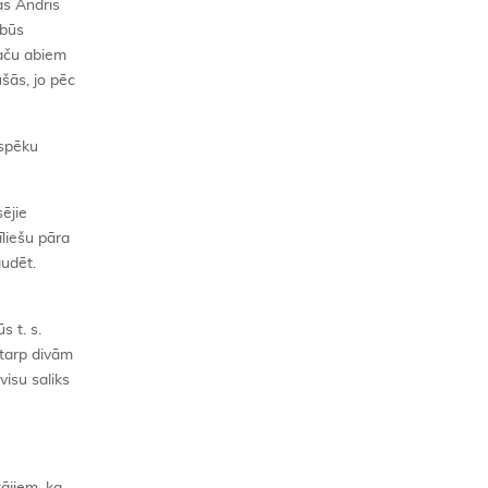
cās Andris
 būs
taču abiem
šās, jo pēc
 spēku
ējie
īliešu pāra
audēt.
 t. s.
starp divām
isu saliks