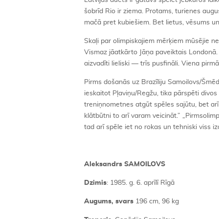
Latvijas duets ir gatavs spēlēt jebkuros lai
šobrīd Rio ir ziema. Protams, turienes augu
mačā pret kubiešiem. Bet lietus, vēsums un 
Skaļi par olimpiskajiem mērķiem mūsējie neru
Vismaz jāatkārto Jāņa paveiktais Londonā. S
aizvadīti lieliski — trīs pusfināli. Viena pir
Pirms došanās uz Brazīliju Samoilovs/Šmēdiņ
ieskaitot Pļaviņu/Regžu, tika pārspēti divos 
treniņnometnes atgūt spēles sajūtu, bet arī
klātbūtni to arī varam veicināt.” „Pirmsolimpi
tad arī spēle iet no rokas un tehniski viss i
Aleksandrs SAMOILOVS
Dzimis
: 1985. g. 6. aprīlī Rīgā
Augums, svars
196 cm, 96 kg