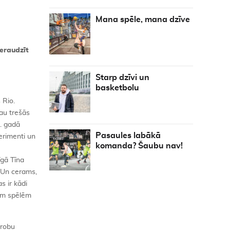
Mana spēle, mana dzīve
eraudzīt
Starp dzīvi un
basketbolu
 Rio.
au trešās
2. gadā
Pasaules labākā
perimenti un
komanda? Šaubu nav!
īgā Tīna
. Un cerams,
s ir kādi
jām spēlēm
 robu