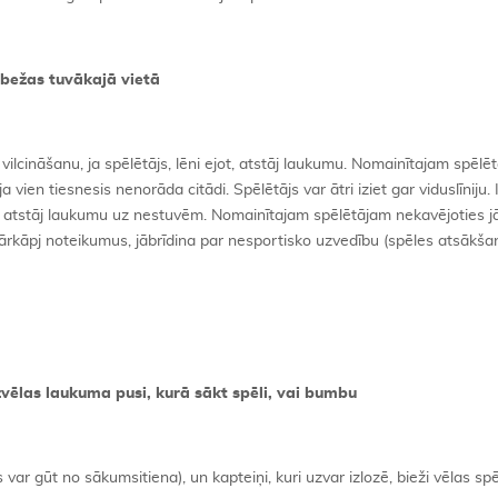
obežas tuvākajā vietā
vilcināšanu, ja spēlētājs, lēni ejot, atstāj laukumu. Nomainītajam spēlē
vien tiesnesis nenorāda citādi. Spēlētājs var ātri iziet gar viduslīniju.
js atstāj laukumu uz nestuvēm. Nomainītajam spēlētājam nekavējoties j
pārkāpj noteikumus, jābrīdina par nesportisko uzvedību (spēles atsākša
vēlas laukuma pusi, kurā sākt spēli, vai bumbu
var gūt no sākumsitiena), un kapteiņi, kuri uzvar izlozē, bieži vēlas spē