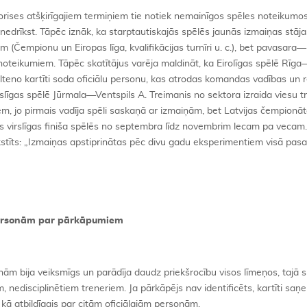
rises atšķirīgajiem termiņiem tie notiek nemainīgos spēles noteikumo
t nedrīkst. Tāpēc iznāk, ka starptautiskajās spēlēs jaunās izmaiņas stāj
m (Čempionu un Eiropas līga, kvalifikācijas turnīri u. c.), bet pavasara
oteikumiem. Tāpēc skatītājus varēja maldināt, ka Eirolīgas spēlē Rīga
eno kartīti soda oficiālu personu, kas atrodas komandas vadības un r
līgas spēlē Jūrmala—Ventspils A. Treimanis no sektora izraida viesu t
iem, jo pirmais vadīja spēli saskaņā ar izmaiņām, bet Latvijas čempionā
as virslīgas finiša spēlēs no septembra līdz novembrim lecam pa vecam
tīts: „Izmaiņas apstiprinātas pēc divu gadu eksperimentiem visā pasa
 personām par pārkāpumiem
ām bija veiksmīgs un parādīja daudz priekšrocību visos līmeņos, tajā s
, nedisciplinētiem treneriem. Ja pārkāpējs nav identificēts, kartīti sa
) kā atbildīgais par citām oficiālajām personām.