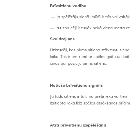
Brīvsitienu vadība
— Ja spēlētāju sienā (mūrī) ir trīs vai vai
— Ja uzbrucēji ir tuvāk nekā viena metra at
Skaidrojums
Uzbrucēji, kas pirms sitiena stāv tuvu siena
laiku. Tas ir pretrunā ar spēles gaitu un kait
cīņas par pozīciju pirms sitiena.
Netiešo brīvsitienu signāls
Ja tāds sitiens ir tālu no pretinieka vārtiem
izstiepta roka līdz spēles atsākšanas brīdim
Ātra brīvsitienu izspēlēšana