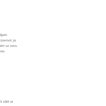
tājam
 Izņemot, ja
āiet uz savu
nas
li sākt ar