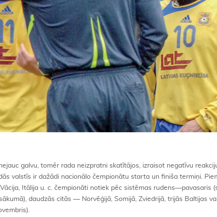
 nejauc galvu, tomēr rada neizpratni skatītājos, izraisot negatīvu reakcij
dās valstīs ir dažādi nacionālo čempionātu starta un finiša termiņi. Pi
a, Vācija, Itālija u. c. čempionāti notiek pēc sistēmas rudens—pavasaris (
umā), daudzās citās — Norvēģijā, Somijā, Zviedrijā, trijās Baltijas val
ovembris).