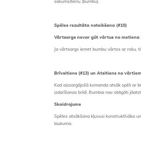
sākumsitienu (bumbu).
Spēles rezultāta noteikšana (#10)
Vārtsargs nevar gūt vārtus no metiena 
Ja vārtsargs iemet bumbu vārtos ar roku, ti
Brīvsitiens (#13) un Atsitiens no vārtiem
Kad aizsargājošā komanda atsāk spēli ar br
izdarīšanas brīdī. Bumbai nav obligāti jāats
Skaidrojums
Spēles atsākšana kļuvusi konstruktīvāka un 
laukuma.