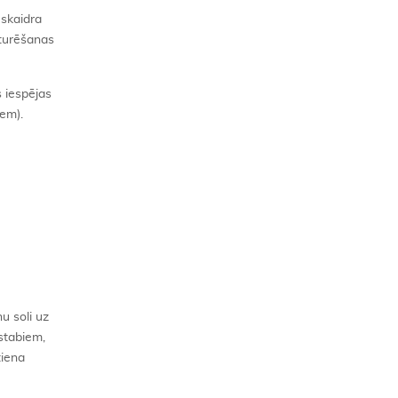
 skaidra
pturēšanas
s iespējas
iem).
nu soli uz
 stabiem,
tiena