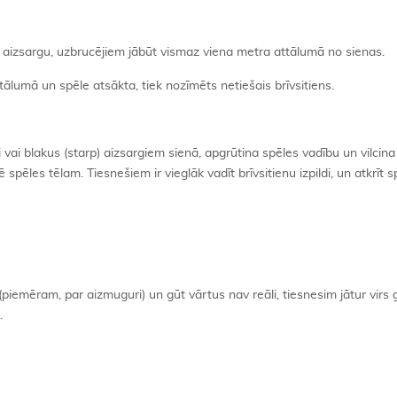
rāk aizsargu, uzbrucējiem jābūt vismaz viena metra attālumā no sienas.
tālumā un spēle atsākta, tiek nozīmēts netiešais brīvsitiens.
i vai blakus (starp) aizsargiem sienā, apgrūtina spēles vadību un vilcina
ē spēles tēlam. Tiesnešiem ir vieglāk vadīt brīvsitienu izpildi, un atkrīt s
 (piemēram, par aizmuguri) un gūt vārtus nav reāli, tiesnesim jātur virs 
.