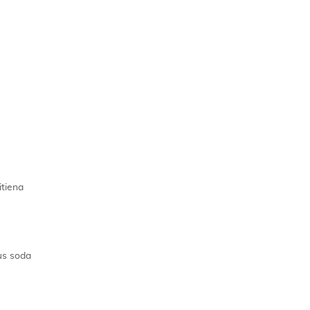
itiena
pus soda