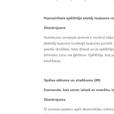
Nomainītais spēlētājs atstāj laukuma r
Skaidrojums
Noteikumu izmaiņas iemesli ir novērst laika 
jāatstāj laukums tuvākajā laukuma punktā, ja 
pastāv drošības riska draudi un ja spēlētā
tehnisko zonu vai ģērbtuvi. Spēlētājs, kas 
kavēšanu).
Spēles sākums un atsākums (#8)
Komanda, kas uzvar izlozē ar monētu, iz
Skaidrojums
Šī izmaiņa padara spēli dinamiskāku (vārtus 