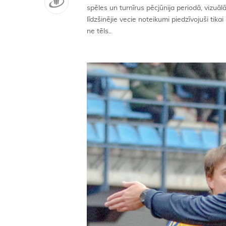
spēles un turnīrus pēcjūnija periodā, vizuā
līdzšinējie vecie noteikumi piedzīvojuši tik
ne tēls..