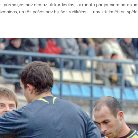
lās pārmaiņas nav nemaz tik kardinālas, lai runātu par jauniem noteikum
ai izmaiņas, un tās pašas nav bijušas radikālas — nav ietekmēti ne spēles