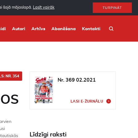
nai šajā mājaslapā.
Lasīt vairāk
TURPINĀT
idi
Autori
Arhīvs
Abonēšana
Kontakti
S: NR. 354
Nr. 369 02.2021
MOS
LASI E-ŽURNĀLU
 arvien
usi
Līdzīgi raksti
tautiskās