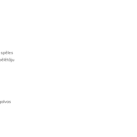
 spēles
pēlētāju
galvas