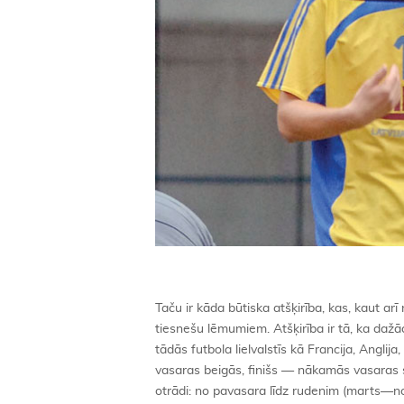
Taču ir kāda būtiska atšķirība, kas, kaut arī
tiesnešu lēmumiem. Atšķirība ir tā, ka dažā
tādās futbola lielvalstīs kā Francija, Anglij
vasaras beigās, finišs — nākamās vasaras sāk
otrādi: no pavasara līdz rudenim (marts—n