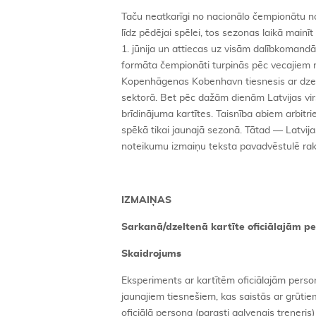
Taču neatkarīgi no nacionālo čempionātu no
līdz pēdējai spēlei, tos sezonas laikā mainī
1. jūnija un attiecas uz visām dalībkomandā
formāta čempionāti turpinās pēc vecajiem n
Kopenhāgenas Kobenhavn tiesnesis ar dzelt
sektorā. Bet pēc dažām dienām Latvijas virs
brīdinājuma kartītes. Taisnība abiem arbitr
spēkā tikai jaunajā sezonā. Tātad — Latvij
noteikumu izmaiņu teksta pavadvēstulē raks
IZMAIŅAS
Sarkanā/dzeltenā kartīte oficiālajām
Skaidrojums
Eksperiments ar kartītēm oficiālajām person
jaunajiem tiesnešiem, kas saistās ar grūtiem
oficiālā persona (parasti galvenais treneris