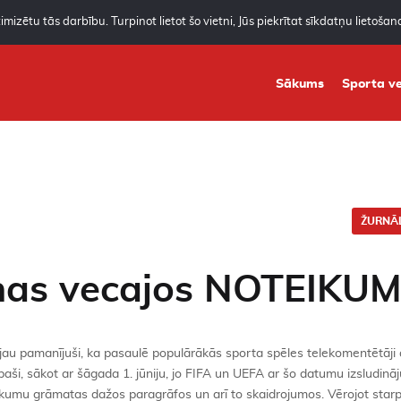
mizētu tās darbību. Turpinot lietot šo vietni, Jūs piekrītat sīkdatņu lietoša
Sākums
Sporta ve
ŽURNĀL
iņas vecajos NOTEIKU
etēji jau pamanījuši, ka pasaulē populārākās sporta spēles telekomentētāji
aši, sākot ar šāgada 1. jūniju, jo FIFA un UEFA ar šo datumu izsludināj
ikumu grāmatas dažos paragrāfos un arī to skaidrojumos. Vērojot starp