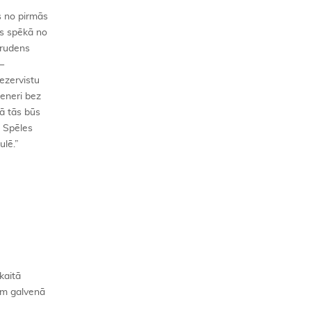
s no pirmās
as spēkā no
—rudens
—
ezervistu
reneri bez
tā tās būs
. Spēles
ulē.”
kaitā
ņem galvenā