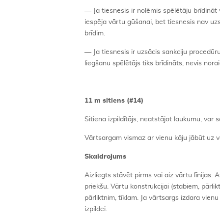
— Ja tiesnesis ir nolēmis spēlētāju brīdināt 
iespēja vārtu gūšanai, bet tiesnesis nav uz
brīdim.
— Ja tiesnesis ir uzsācis sankciju procedūr
liegšanu spēlētājs tiks brīdināts, nevis nora
11 m sitiens (#14)
Sitiena izpildītājs, neatstājot laukumu, var 
Vārtsargam vismaz ar vienu kāju jābūt uz vārt
Skaidrojums
Aizliegts stāvēt pirms vai aiz vārtu līnijas. 
priekšu. Vārtu konstrukcijai (stabiem, pārli
pārliktnim, tīklam. Ja vārtsargs izdara vien
izpildei.