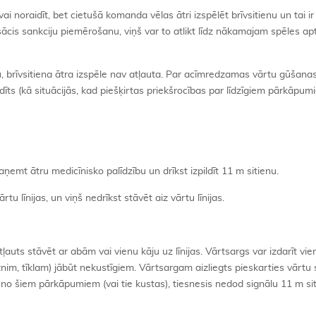
vai noraidīt, bet cietušā komanda vēlas ātri izspēlēt brīvsitienu un tai ir
sācis sankciju piemērošanu, viņš var to atlikt līdz nākamajam spēles a
u, brīvsitiena ātra izspēle nav atļauta. Par acīmredzamas vārtu gūšana
idīts (kā situācijās, kad piešķirtas priekšrocības par līdzīgiem pārkāpum
saņemt ātru medicīnisko palīdzību un drīkst izpildīt 11 m sitienu.
u līnijas, un viņš nedrīkst stāvēt aiz vārtu līnijas.
Atļauts stāvēt ar abām vai vienu kāju uz līnijas. Vārtsargs var izdarīt vie
ktnim, tīklam) jābūt nekustīgiem. Vārtsargam aizliegts pieskarties vārtu
u no šiem pārkāpumiem (vai tie kustas), tiesnesis nedod signālu 11 m si