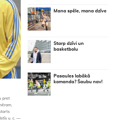
Mana spēle, mana dzīve
Starp dzīvi un
basketbolu
Pasaules labākā
komanda? Šaubu nav!
u pret
emēram,
starts
stīs u. c. —