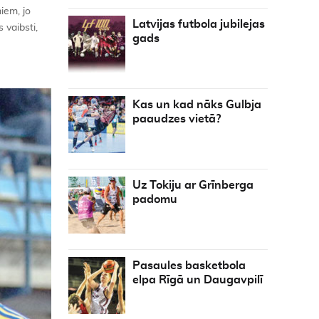
iem, jo
Latvijas futbola jubilejas
 vaibsti,
gads
Kas un kad nāks Gulbja
paaudzes vietā?
Uz Tokiju ar Grīnberga
padomu
Pasaules basketbola
elpa Rīgā un Daugavpilī