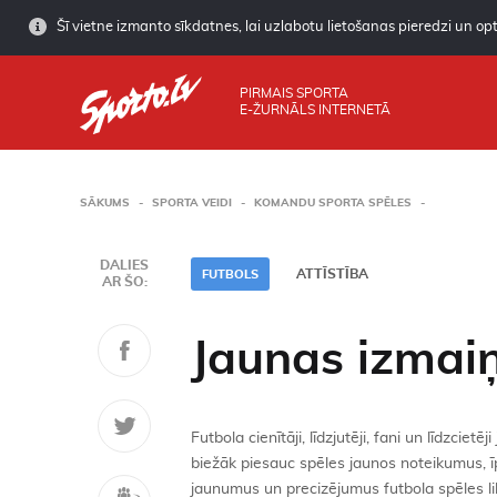
Šī vietne izmanto sīkdatnes, lai uzlabotu lietošanas pieredzi un opti
PIRMAIS SPORTA
E-ŽURNĀLS INTERNETĀ
SĀKUMS
SPORTA VEIDI
KOMANDU SPORTA SPĒLES
DALIES
ATTĪSTĪBA
FUTBOLS
AR ŠO:
Jaunas izma
Futbola cienītāji, līdzjutēji, fani un līdzci
biežāk piesauc spēles jaunos noteikumus, īp
jaunumus un precizējumus futbola spēles l