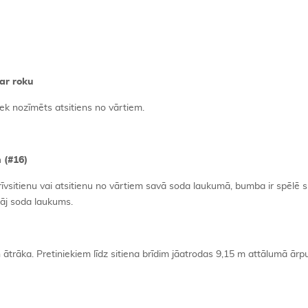
ar roku
ek nozīmēts atsitiens no vārtiem.
 (#16)
īvsitienu vai atsitienu no vārtiem savā soda laukumā, bumba ir spēlē s
tāj soda laukums.
ātrāka. Pretiniekiem līdz sitiena brīdim jāatrodas 9,15 m attālumā ār