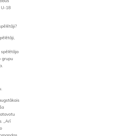
robus
s U-18
pēlētāji?
ēlētāji,
 spēlētāja
o grupu
a.
u.
 augstākais
aša
gatavotu
. „Arī
šo
 komandas