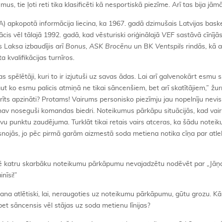
 tie ļoti reti tika klasificēti kā nesportiskā piezīme. Arī tas bija jāmā
) apkopotā informācija liecina, ka 1967. gadā dzimušais Latvijas baske
is vēl tālajā 1992. gadā, kad vēsturiski oriģinālajā
VEF
sastāvā cīnījā
 Laksa izbaudījis arī
Bonus, ASK Brocēnu
un BK
Ventspils
rindās, kā a
 kvalifikācijas turnīros.
pēlētāji, kuri to ir izjutuši uz savas ādas. Lai arī galvenokārt esmu sp
aut ko esmu palicis atmiņā ne tikai sāncenšiem, bet arī skatītājiem,” žu
arīts apzināti? Protams! Vairums personisko piezīmju jau nopelnīju nevi
av noseguši komandas biedri. Noteikumus pārkāpu situācijās, kad vair
vu punktu zaudējuma. Turklāt tikai retais vairs atceras, ka šādu notei
isnojās, jo pēc pirmā garām aizmestā soda metiena notika cīņa par atl
spēlē katru skarbāku noteikumu pārkāpumu nevajadzētu nodēvēt par „Jā
inīsi!”
ana atlētiski, lai, neraugoties uz noteikumu pārkāpumu, gūtu grozu. K
bet sāncensis vēl stājas uz soda metienu līnijas?