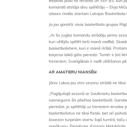
iekļāvās puiši no
Iecavas
un
VEF BS
, kuri 
komandā atstāja divu spēlētāju – Elvja Mič
izlases rindās startam Latvijas Basketbola l
Ja jau gandrīz visas basketbola grupas Rīgā
„Ar šo
Juglas
komandu strādāju pirmo sezonu
kuri vēlējās spēlēt tieši manā vadībā. Skaidr
basketbolistiem, kuri ir manā rīcībā. Protam
karjeras laikā gūto pieredzi. Tomēr ir ļoti
treneriem. Svarīgākais ir radīt vēlēšanos pē
AR AMATIERU NIANSĒM
Jānis Laksa jau otro sezonu strādā ne tikai
„Pagājušajā sezonā ar Saulkrastu basketboli
sasniegums šīs pilsētas basketbolā. Gandarī
pieredze, jo spēlētāji uz treniņiem ieroda
basketbolistus ne tikai fiziski, bet arī psih
šosezon turpinām startu šajā turnīrā, taču 
panākumu. Piemēram, Kristaps Melnbārdis