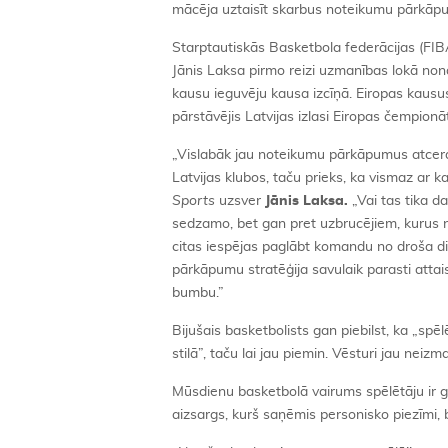
mācēja uztaisīt skarbus noteikumu pārkāpumus,
Starptautiskās Basketbola federācijas (FIBA
Jānis Laksa pirmo reizi uzmanības lokā nonāc
kausu ieguvēju kausa izcīņā. Eiropas kausus
pārstāvējis Latvijas izlasi Eiropas čempionāta
„Vislabāk jau noteikumu pārkāpumus atceras s
Latvijas klubos, taču prieks, ka vismaz ar k
Sports
uzsver
Jānis Laksa.
„Vai tas tika d
sedzamo, bet gan pret uzbrucējiem, kurus n
citas iespējas paglābt komandu no droša di
pārkāpumu stratēģija savulaik parasti atta
bumbu.”
Bijušais basketbolists gan piebilst, ka „
stilā”, taču lai jau piemin. Vēsturi jau neizma
Mūsdienu basketbolā vairums spēlētāju ir g
aizsargs, kurš saņēmis personisko piezīmi, 