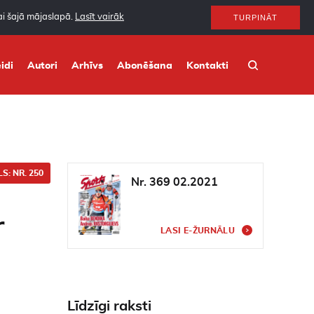
nai šajā mājaslapā.
Lasīt vairāk
TURPINĀT
idi
Autori
Arhīvs
Abonēšana
Kontakti
S: NR. 250
Nr. 369 02.2021
r
LASI E-ŽURNĀLU
Līdzīgi raksti