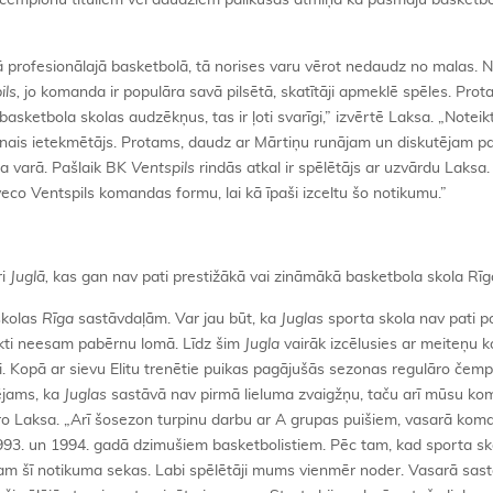
 čempionu tituliem vēl daudziem palikušas atmiņā kā pašmāju basketb
ajā profesionālajā basketbolā, tā norises varu vērot nedaudz no malas. N
ils,
jo komanda ir populāra savā pilsētā, skatītāji apmeklē spēles. Prot
basketbola skolas audzēkņus, tas ir ļoti svarīgi,” izvērtē Laksa. „Notei
enais ietekmētājs. Protams, daudz ar Mārtiņu runājam un diskutējam p
ņa varā. Pašlaik BK
Ventspils
rindās atkal ir spēlētājs ar uzvārdu Laksa
eco Ventspils komandas formu, lai kā īpaši izceltu šo notikumu.”
ri
Juglā,
kas gan nav pati prestižākā vai zināmākā basketbola skola Rīg
 skolas
Rīga
sastāvdaļām. Var jau būt, ka
Juglas
sporta skola nav pati 
ikti neesam pabērnu lomā. Līdz šim
Jugla
vairāk izcēlusies ar meiteņu
. Kopā ar sievu Elitu trenētie puikas pagājušās sezonas regulāro čem
pējams, ka
Juglas
sastāvā nav pirmā lieluma zvaigžņu, taču arī mūsu ko
idro Laksa. „Arī šosezon turpinu darbu ar A grupas puišiem, vasarā ko
1993. un 1994. gadā dzimušiem basketbolistiem. Pēc tam, kad sporta s
ūtam šī notikuma sekas. Labi spēlētāji mums vienmēr noder. Vasarā sas