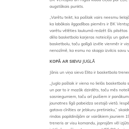
BK
Ventspils
un Rīgas klubu cīņas par LBL
augstākais punkts.
„Varētu teikt, ka pašlaik vairs neesmu liel
ka labākais ilggadības piemērs ir BK
Ventsp
varētu vēlēties laukumā redzēt šīs pilsētas 
dēla basketbola karjeras noteicējs un galv
basketbolu, taču galīgā izvēle vienmēr ir vi
nenozīmē, ka esmu no skapja izvilcis savu v
KOPĀ AR SIEVU
JUGLĀ
Jānis un viņa sieva Elita ir basketbola trene
„
Jugla
pašlaik ir viena no lielās basketbola
un par to ir mazāk dzirdēts, taču mēs note
sasniegumiem, taču arī puišiem ir panākumi
jaunatnes līgā pabeidza sestajā vietā. Ies
gatava cīnīties ar jebkuru pretinieku,” ska
rindas papildinājām ar vairākiem jauniem 
treneris ar visu komandu, joprojām vēl izj