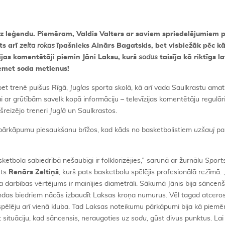
udz leģendu. Piemēram, Valdis Valters ar saviem spriedelējumiem 
ts arī
zelta rokas
īpašnieks Ainārs Bagatskis, bet visbiežāk pēc k
as komentētāji piemin Jāni Laksu, kurš
sodus
taisīja kā riktīgs l
iemet soda metienus!
 bet trenē puišus Rīgā,
Juglas
sporta skolā, kā arī vada Saulkrastu amat
i ar grūtībām savelk kopā informāciju – televīzijas komentētāju regulār
reizējo treneri
Juglā
un Saulkrastos.
u pārkāpumu piesaukšanu brīžos, kad kāds no basketbolistiem
uzšauj
pa
tbola sabiedrībā nešaubīgi ir folklorizējies,” sarunā ar žurnālu
Sport
rts
Renārs Zeltiņš
, kurš pats basketbolu spēlējis profesionālā režīmā. 
a darbības vērtējums ir mainījies diametrāli. Sākumā Jānis bija sāncen
as biedriem nācās izbaudīt Laksas kroņa numurus. Vēl tagad atceros 
 uzspēlēju arī vienā kluba. Tad Laksas noteikumu pārkāpumi bija kā piemē
t situāciju, kad sāncensis, neraugoties uz
sodu,
gūst divus punktus. La