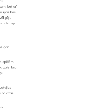
ču
kam, bet arī
r īpašības,
vēl gāju
 attiecīgi
ms gan
no spēlēm
 zālei bija
āņu
Latvijas
s beidzās