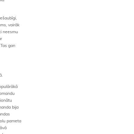
ola
ešaubīgi,
ams, vairāk
kti neesmu
ar
. Tas gan
ā.
populārākā
 komandu
pionātu
manda bija
mandas
kolu pameta
tāvā