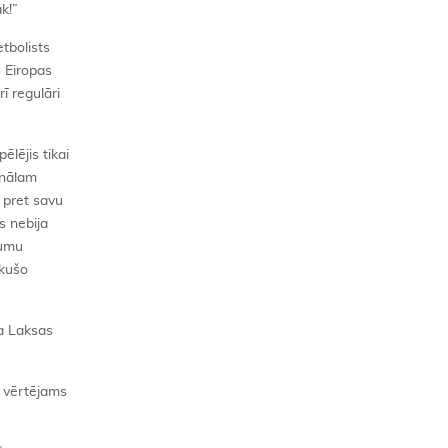
k!”
tbolists
s Eiropas
rī regulāri
ēlējis tikai
rnālam
s pret savu
s nebija
kumu
ekušo
ņa Laksas
ā vērtējams