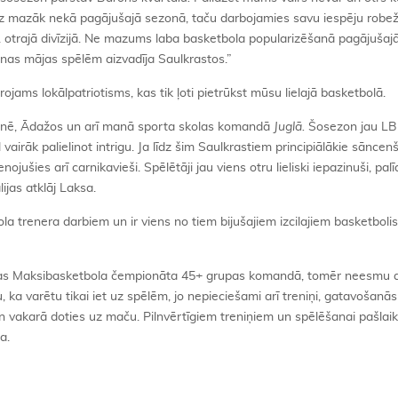
udz mazāk nekā pagājušajā sezonā, taču darbojamies savu iespēju robe
 otrajā divīzijā. Ne mazums laba basketbola popularizēšanā pagājušaj
onas mājas spēlēm aizvadīja Saulkrastos.”
ojams lokālpatriotisms, kas tik ļoti pietrūkst mūsu lielajā basketbolā.
tnē, Ādažos un arī manā sporta skolas komandā
Juglā.
Šosezon jau LB
l vairāk palielinot intrigu. Ja līdz šim Saulkrastiem principiālākie sāncenš
ojušies arī carnikavieši. Spēlētāji jau viens otru lieliski iepazinuši, palī
ijas atklāj Laksa.
a trenera darbiem un ir viens no tiem bijušajiem izcilajiem basketbolis
ijas Maksibasketbola čempionāta 45+ grupas komandā, tomēr neesmu a
 ka varētu tikai iet uz spēlēm, jo nepieciešami arī treniņi, gatavošanā
n vakarā doties uz maču. Pilnvērtīgiem treniņiem un spēlēšanai pašla
a.