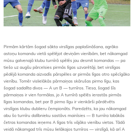
Pirmām kārtām šogad sākta virslīgas paplašināšana, agrāko
astoņu komandu vietā spēlējot deviņām vienībām, bet nākamgad
mūsu galvenajā klubu turnīrā spēlēs jau desmit komandas — pa
tiešo uz augšu pārcelsies pirmās līgas uzvarētāji, bet virslīgas
pēdējā komanda aizvadīs pārspēles ar pirmās līgas otro spēcīgāko
vienību. Tomēr vislielākās pārmaiņas skārušas pirmo līgu, kas
šogad sadalīta divos — A un B — turnīros. Tiesa, šogad šīs
pārmaiņas ir vien formālas, jo A turnīrā spēlēs ierastās pirmās
līgas komandas, bet par B pirmo līgu ir vienkārši pārdēvēts
virslīgas klubu dublieru čempionāts. Paredzēts, ka jau nākamgad
abu šo turnīru dalībnieku sastāvs mainīsies — B turnīra labākās
četras komandas ieņems A līgas trīs vājāko vienību vietas. Tādā
veidā nākamgad trīs mūsu lielākajos turnīros — virslīgā, kā arī A