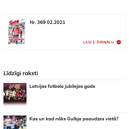
Nr. 369 02.2021
LASI E-ŽURNĀLU
Līdzīgi raksti
Latvijas futbola jubilejas gads
Kas un kad nāks Gulbja paaudzes vietā?