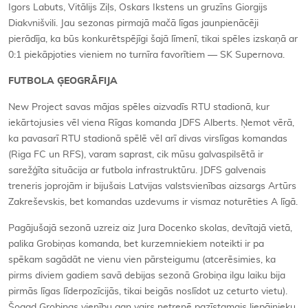
Igors Labuts, Vitālijs Ziļs, Oskars Ikstens un gruzīns Giorgijs
Diakvnišvili. Jau sezonas pirmajā mačā līgas jaunpienācēji
pierādīja, ka būs konkurētspējīgi šajā līmenī, tikai spēles izskaņā ar
0:1 piekāpjoties vieniem no turnīra favorītiem — SK Supernova.
FUTBOLA ĢEOGRĀFIJA
New Project savas mājas spēles aizvadīs RTU stadionā, kur
iekārtojusies vēl viena Rīgas komanda JDFS Alberts. Ņemot vērā,
ka pavasarī RTU stadionā spēlē vēl arī divas virslīgas komandas
(Riga FC un RFS), varam saprast, cik mūsu galvaspilsētā ir
sarežģīta situācija ar futbola infrastruktūru. JDFS galvenais
treneris joprojām ir bijušais Latvijas valstsvienības aizsargs Artūrs
Zakreševskis, bet komandas uzdevums ir vismaz noturēties A līgā.
Pagājušajā sezonā uzreiz aiz Jura Docenko skolas, devītajā vietā,
palika Grobiņas komanda, bet kurzemniekiem noteikti ir pa
spēkam sagādāt ne vienu vien pārsteigumu (atcerēsimies, ka
pirms diviem gadiem savā debijas sezonā Grobiņa ilgu laiku bija
pirmās līgas līderpozīcijās, tikai beigās noslīdot uz ceturto vietu).
Šogad Grobiņas vienību gan vairs netrenē pazīstamais liepājnieku