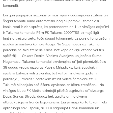
dzimtenē pēc pāris gadu pavadīšanas Maskavas CSKA jauniešu
komandā.
Lai gan pagājušās sezonas pirmās līgas vicečempionu statuss arī
šogad favorītu lomā automātiski ieceļ Supernovu, tomēr visi
konkurenti ir vienisprātis, ka pretendents nr. 1 uz virslīgas ceļazīmi
ir Tukuma komanda. Pērn FK Tukums 2000/TSS pirmajā līgā
finišēja trešajā vietā, taču šogad tukumnieki uz pārējo fona tiešām
izceļas ar sastāva komplektāciju. No Supernovas uz Tukumu
pārcēlās ne tikai treneris Kalns, bet kopā ar viņu atnāca vēl trīs
spēlētāji — Oskars Deaks, Vadims Avdejevs un japānis Šuma
Nagamacu. Tukuma komandai pievienojies arī ļoti pieredzējušais
38 gadus vecais aizsargs Pāvels Mihadjuks, kurš savulaik ir
spēlējis Latvijas valstsvienībā, bet vēl pirms diviem gadiem
palīdzēja Jūrmalas Spartakam izcīnīt valsts čempionu titulu.
Tukumā Mihadjuks spēlēšanu apvienos ar bērnu trenēšanu. No
virslīgas kluba FK Metta dzimtajā pilsētā atgriezies arī aizsargs
Dāvis Sandis Strods, daudz tiek gaidīts arī no diviem
atbraukušajiem franču leģionāriem. Jau pirmajā kārtā tukumnieki
apliecināja savu spēku, ar 11:0 sagraujot Balvu komandu un