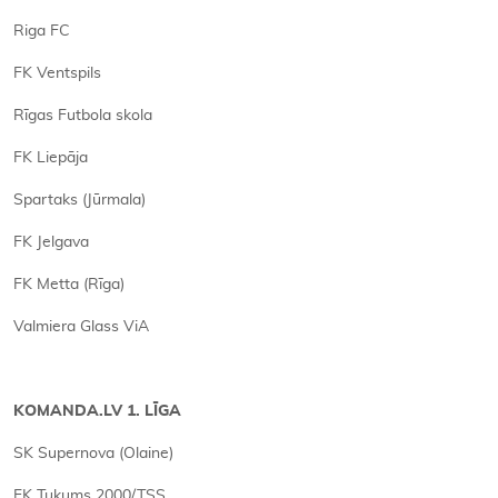
Riga FC
FK Ventspils
Rīgas Futbola skola
FK Liepāja
Spartaks (Jūrmala)
FK Jelgava
FK Metta (Rīga)
Valmiera Glass ViA
KOMANDA.LV 1. LĪGA
SK Supernova (Olaine)
FK Tukums 2000/TSS