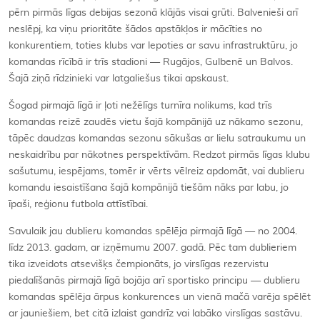
pērn pirmās līgas debijas sezonā klājās visai grūti. Balvenieši arī
neslēpj, ka viņu prioritāte šādos apstākļos ir mācīties no
konkurentiem, toties klubs var lepoties ar savu infrastruktūru, jo
komandas rīcībā ir trīs stadioni — Rugājos, Gulbenē un Balvos.
Šajā ziņā rīdzinieki var latgaliešus tikai apskaust.
Šogad pirmajā līgā ir ļoti nežēlīgs turnīra nolikums, kad trīs
komandas reizē zaudēs vietu šajā kompānijā uz nākamo sezonu,
tāpēc daudzas komandas sezonu sākušas ar lielu satraukumu un
neskaidrību par nākotnes perspektīvām. Redzot pirmās līgas klubu
sašutumu, iespējams, tomēr ir vērts vēlreiz apdomāt, vai dublieru
komandu iesaistīšana šajā kompānijā tiešām nāks par labu, jo
īpaši, reģionu futbola attīstībai.
Savulaik jau dublieru komandas spēlēja pirmajā līgā — no 2004.
līdz 2013. gadam, ar izņēmumu 2007. gadā. Pēc tam dublieriem
tika izveidots atsevišķs čempionāts, jo virslīgas rezervistu
piedalīšanās pirmajā līgā bojāja arī sportisko principu — dublieru
komandas spēlēja ārpus konkurences un vienā mačā varēja spēlēt
ar jauniešiem, bet citā izlaist gandrīz vai labāko virslīgas sastāvu.