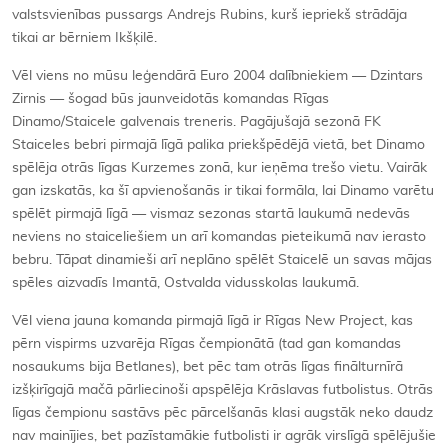
valstsvienības pussargs Andrejs Rubins, kurš iepriekš strādāja
tikai ar bērniem Ikšķilē.
Vēl viens no mūsu leģendārā Euro 2004 dalībniekiem — Dzintars
Zirnis — šogad būs jaunveidotās komandas Rīgas
Dinamo/Staicele galvenais treneris. Pagājušajā sezonā FK
Staiceles bebri pirmajā līgā palika priekšpēdējā vietā, bet Dinamo
spēlēja otrās līgas Kurzemes zonā, kur ieņēma trešo vietu. Vairāk
gan izskatās, ka šī apvienošanās ir tikai formāla, lai Dinamo varētu
spēlēt pirmajā līgā — vismaz sezonas startā laukumā nedevās
neviens no staiceliešiem un arī komandas pieteikumā nav ierasto
bebru. Tāpat dinamieši arī neplāno spēlēt Staicelē un savas mājas
spēles aizvadīs Imantā, Ostvalda vidusskolas laukumā.
Vēl viena jauna komanda pirmajā līgā ir Rīgas New Project, kas
pērn vispirms uzvarēja Rīgas čempionātā (tad gan komandas
nosaukums bija Betlanes), bet pēc tam otrās līgas finālturnīrā
izšķirīgajā mačā pārliecinoši apspēlēja Krāslavas futbolistus. Otrās
līgas čempionu sastāvs pēc pārcelšanās klasi augstāk neko daudz
nav mainījies, bet pazīstamākie futbolisti ir agrāk virslīgā spēlējušie