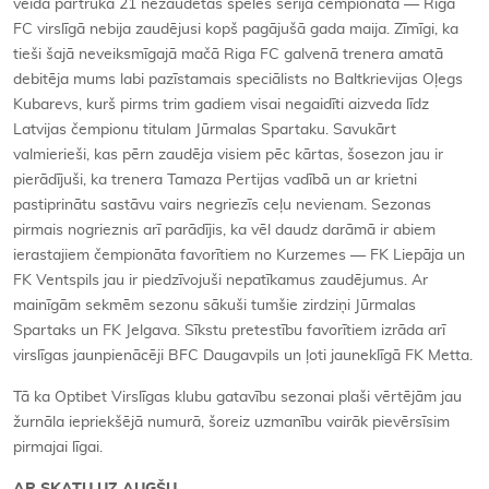
veidā pārtrūka 21 nezaudētas spēles sērija čempionātā — Riga
FC virslīgā nebija zaudējusi kopš pagājušā gada maija. Zīmīgi, ka
tieši šajā neveiksmīgajā mačā Riga FC galvenā trenera amatā
debitēja mums labi pazīstamais speciālists no Baltkrievijas Oļegs
Kubarevs, kurš pirms trim gadiem visai negaidīti aizveda līdz
Latvijas čempionu titulam Jūrmalas Spartaku. Savukārt
valmierieši, kas pērn zaudēja visiem pēc kārtas, šosezon jau ir
pierādījuši, ka trenera Tamaza Pertijas vadībā un ar krietni
pastiprinātu sastāvu vairs negriezīs ceļu nevienam. Sezonas
pirmais nogrieznis arī parādījis, ka vēl daudz darāmā ir abiem
ierastajiem čempionāta favorītiem no Kurzemes — FK Liepāja un
FK Ventspils jau ir piedzīvojuši nepatīkamus zaudējumus. Ar
mainīgām sekmēm sezonu sākuši tumšie zirdziņi Jūrmalas
Spartaks un FK Jelgava. Sīkstu pretestību favorītiem izrāda arī
virslīgas jaunpienācēji BFC Daugavpils un ļoti jauneklīgā FK Metta.
Tā ka Optibet Virslīgas klubu gatavību sezonai plaši vērtējām jau
žurnāla iepriekšējā numurā, šoreiz uzmanību vairāk pievērsīsim
pirmajai līgai.