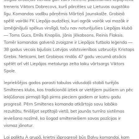
treneris Viktors Dobrecovs, kurš pārcēlies uz Lietuvas augstāko
līgu. Komandas vadību pārņēmis Mārtiņš Jaunskalže. Grobiņā
spēlē vairāki FK Liepāja audzēkņi, kuri agrāk vairāk vai mazāk ir
izmēģinājuši spēkus virslīgā, taču nav noturējušies Liepājas klubā
— Toms Gucs, Emīls Knapšis, Jānis Jēkabsons, Reinis Flaksis.
Tomēr komandas galvenā zvaigzne ir Liepājas futbola leģenda —
38 gadus vecais bijušais Latvijas valstsvienības uzbrucējs Kristaps
Grebis. Neticami, bet Grobiņas rindās 47 gadu vecumā atsācis
spēlēt arī vēl Liepājas metalurga zelta laiku vārtsargs Viktors
Spole.
Iepriekšējos gados parasti tabulas vidusdaļā stabili turējās
Smiltenes klubs, kas tradicionāli iztiek ar vietējiem puišiem un pēc
iekļūšanas pirmajā līgā pirms pieciem gadiem ar katru gadu
progresē. Pērn Smiltenes komanda atkārtoja savu labāko
rezultātu, finišējot septītajā vietā, bet jaunās turnīra sistēmas
ieviešana nozīmē, ka šogad smilteniešiem savas pozīcijas ir
vismaz jānotur.
Lai paliktu A grupā, krietni jāprogresē būs Balvu komandai, kam