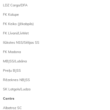
LDZ Cargo/DFA
FK Kalupe
FK Keiko (Jēkabpils)
FK Līvani/LīvMet
Ilūkstes NSS/Sēlijas SS
FK Madona
MBJSS/Lubāna
Preiļu BJSS
Rēzeknes NBJSS
SK Latgols/Ludza
Centrs
Albatroz SC