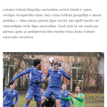
Kontakti
Latvijas futbola līdzjutēju uzmanības centrā šobrīd ir valsts
virslīgas čempionāta cīņas, taču mūsu futbola ģeogrāfija ir daudz
plašāka — tikko sācies pirmās līgas turnīrs, bet aprīlī startēs arī
masveidīgās otrās līgas sacensības. Savā ziņā šo var saukt par
pārejas gadu, jo pakāpeniski tiek mainīta mūsu klubu futbola
sacensību struktūra.