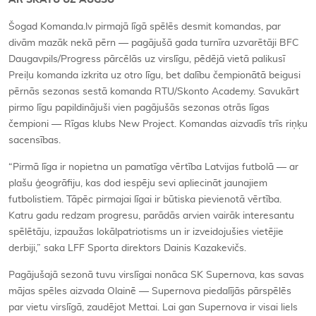
AR SKATU UZ AUGŠU
Šogad Komanda.lv pirmajā līgā spēlēs desmit komandas, par
divām mazāk nekā pērn — pagājušā gada turnīra uzvarētāji BFC
Daugavpils/Progress pārcēlās uz virslīgu, pēdējā vietā palikusī
Preiļu komanda izkrita uz otro līgu, bet dalību čempionātā beigusi
pērnās sezonas sestā komanda RTU/Skonto Academy. Savukārt
pirmo līgu papildinājuši vien pagājušās sezonas otrās līgas
čempioni — Rīgas klubs New Project. Komandas aizvadīs trīs riņķu
sacensības.
“Pirmā līga ir nopietna un pamatīga vērtība Latvijas futbolā — ar
plašu ģeogrāfiju, kas dod iespēju sevi apliecināt jaunajiem
futbolistiem. Tāpēc pirmajai līgai ir būtiska pievienotā vērtība.
Katru gadu redzam progresu, parādās arvien vairāk interesantu
spēlētāju, izpaužas lokālpatriotisms un ir izveidojušies vietējie
derbiji,” saka LFF Sporta direktors Dainis Kazakevičs.
Pagājušajā sezonā tuvu virslīgai nonāca SK Supernova, kas savas
mājas spēles aizvada Olainē — Supernova piedalījās pārspēlēs
par vietu virslīgā, zaudējot Mettai. Lai gan Supernova ir visai liels