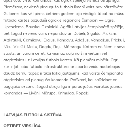
apdzīvoto vietu komandas, kas agrāk spēlēja vismaz otrajā līgā.
Piemēram, nevienā pieaugušo futbola līmenī vairs nav pārstāvēta
Gulbene, kas vēl pirms četriem gadiem bija virslīgā, tāpat no mūsu
futbola kartes pazuduši agrākie reģionālie čempioni — Ogre,
Upesciems, Bauska, Ozolnieki. Agrāk Latvijas čempionātā spēlēja,
bet šogad neviens vairs nepārstāv arī Dobeli, Siguldu, Alūksni,
Aizkraukli, Carnikavu, Ērgļus, Kandavu, Ādažus, Vangažus, Priekuli,
Nīcu, Viesīti, Maltu, Dagdu, Roju, Mērsragu. Katram no šiem ir savs
stāsts, un varam cerēt, ka vismaz daļa no šīm vietām vēl
atgriezīsies uz Latvijas futbola kartes. Kā piemēru minēšu Ogri,
kur ir ļoti laba futbola infrastruktūra, ar sporta veidu nodarbojas
daudz bērnu, tāpēc ir tikai laika jautājums, kad valsts čempionātā
atgriezīsies arī pieaugušo komanda. Patīkami, ka, salīdzinot ar
pagājušo sezonu, šogad otrajā līgā ir parādījušās vairākas jaunas
komandas — Līvāni, Mārupe, Krimulda, Ropaži.
LATVIJAS FUTBOLA SISTĒMA
OPTIBET VIRSLĪGA