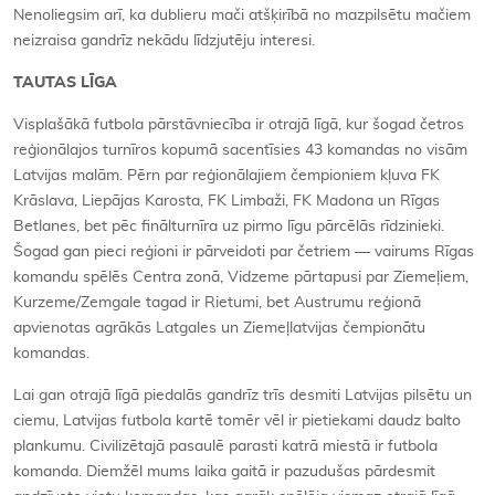
Nenoliegsim arī, ka dublieru mači atšķirībā no mazpilsētu mačiem
neizraisa gandrīz nekādu līdzjutēju interesi.
TAUTAS LĪGA
Visplašākā futbola pārstāvniecība ir otrajā līgā, kur šogad četros
reģionālajos turnīros kopumā sacentīsies 43 komandas no visām
Latvijas malām. Pērn par reģionālajiem čempioniem kļuva FK
Krāslava, Liepājas Karosta, FK Limbaži, FK Madona un Rīgas
Betlanes, bet pēc finālturnīra uz pirmo līgu pārcēlās rīdzinieki.
Šogad gan pieci reģioni ir pārveidoti par četriem — vairums Rīgas
komandu spēlēs Centra zonā, Vidzeme pārtapusi par Ziemeļiem,
Kurzeme/Zemgale tagad ir Rietumi, bet Austrumu reģionā
apvienotas agrākās Latgales un Ziemeļlatvijas čempionātu
komandas.
Lai gan otrajā līgā piedalās gandrīz trīs desmiti Latvijas pilsētu un
ciemu, Latvijas futbola kartē tomēr vēl ir pietiekami daudz balto
plankumu. Civilizētajā pasaulē parasti katrā miestā ir futbola
komanda. Diemžēl mums laika gaitā ir pazudušas pārdesmit