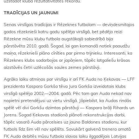
uzstādot kluba rezultativitātes rekordu.
TRADĪCIJAS UN JAUNUMI
Senas virslīgas tradīcijas ir Rēzeknes futbolam — deviņdesmitajos
gados rēzeknieši katru gadu spēlēja virslīgā, bet pēdējo reizi
Rēzekne mūsu klubu futbola augstākajā sabiedrībā bija
pārstāvēta 2010. gadā. Šogad, lai gan komandā notiek paaudžu
maiņa, rēzeknieši plāno cīnīties par pirmo trijnieku. Interesanti, ka
Rēzeknes klubs sadarbojas ar japāņiem, tāpēc latgaliešu krāsas
aizstāvēs četri uzlēcošās saules zemes pārstāvji.
Agrāko laiku atmiņas par virslīgu ir arī FK Auda no Ķekavas — LFF
prezidenta Kaspara Gorkša tēva Jura Gorkša izveidotais klubs
virslīgā spēlēja 2002.—2004. gadā. Pēc tam gan Auda nekad nav
nopietni pretendējusi uz vietu virslīgā. Jāpiebilst, ka Audas rindās
spēlē vēl divi Gorkšu dzimtas pārstāvji — Kaspara brāļi Rihards un
Jorens. Šogad Ķekavas stadionā plānoti rekonstrukcijas darbi,
tāpēc vasarā Auda pārcelsies uz jauno Baldones stadionu, kur
futbols līdz šim vēl nav spēlēts. Savukārt galvenā trenera amatā
FK Auda debitēs mūsu futbola slavas laiku ilggadējais Latvijas