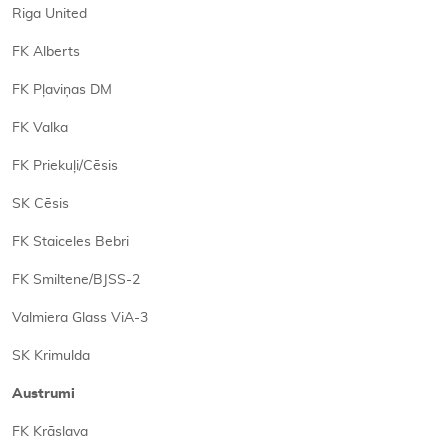
Riga United
FK Alberts
FK Pļaviņas DM
FK Valka
FK Priekuļi/Cēsis
SK Cēsis
FK Staiceles Bebri
FK Smiltene/BJSS-2
Valmiera Glass ViA-3
SK Krimulda
Austrumi
FK Krāslava