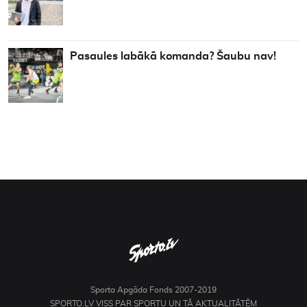
Pasaules labākā komanda? Šaubu nav!
Sporta Apgāda Fonds 2007-2019
SPORTO.LV VISS PAR SPORTU UN TĀ AKTUALITĀTĒM