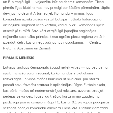
un B pirmajā līgā — vajadzētu būt pa desmit komandām. Tiesa,
pirmās līgas klubi nemaz nav priecīgi par šādām pārmaiņām, tāpēc
deviņas no desmit A turnīra jeb Komanda.lv pirmās līgas
komandām uzrakstījušas vēstuli Latvijas Futbola federācijai ar
aicinājumu saglabāt veco kārtību, kad dublieru komandas spēlē
atsevišķā turnīrā. Savukārt otrajā līgā joprojām saglabājas
reģionālo sacensību princips, tiesa agrāko piecu reģionu vietā ir
izveidoti četri, kas arī ieguvuši jaunus nosaukumus — Centrs,
Rietumi, Austrumu un Ziemeļi.
PIRMAIS MĒNESIS
Latvijas virslīgas čempionāts šogad neliek vilties — jau pēc pirmā
spēļu mēneša varam secināt, ka komandas ir pietiekami
līdzvērtīgas un visos mačos laukumā rit sīva cīņa. Jau starta
posmā savu favorītu statusu ir apliecinājusi Rīgas Futbola skola,
kas pāris mačos arī nodemonstrējusi raksturu, uzvaras izraujot
pēdējās sekundēs. Toties jau trešajā kārtā pirmo zaudējumu
piedzīvoja pērnie čempioni Riga FC, kas ar 0:1 piekāpās pagājušās
sezonas pēdējai komandai Valmiera Glass ViA. Rīdziniekiem tādā