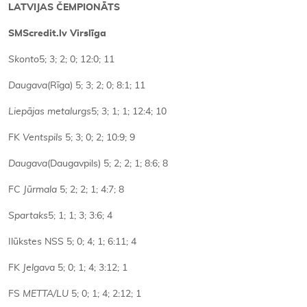
LATVIJAS ČEMPIONĀTS
SMScredit.lv Virslīga
Skonto
5; 3; 2; 0; 12:0; 11
Daugava
(Rīga) 5; 3; 2; 0; 8:1; 11
Liepājas metalurgs
5; 3; 1; 1; 12:4; 10
FK
Ventspils
5; 3; 0; 2; 10:9; 9
Daugava
(Daugavpils) 5; 2; 2; 1; 8:6; 8
FC
Jūrmala
5; 2; 2; 1; 4:7; 8
Spartaks
5; 1; 1; 3; 3:6; 4
Ilūkstes NSS 5; 0; 4; 1; 6:11; 4
FK
Jelgava
5; 0; 1; 4; 3:12; 1
FS
METTA/LU
5; 0; 1; 4; 2:12; 1