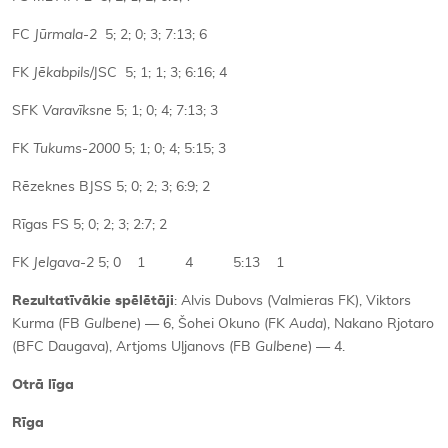
FC
Jūrmala-2
5; 2; 0; 3; 7:13; 6
FK
Jēkabpils
/JSC 5; 1; 1; 3; 6:16; 4
SFK
Varavīksne
5; 1; 0; 4; 7:13; 3
FK
Tukums-2000
5; 1; 0; 4; 5:15; 3
Rēzeknes BJSS 5; 0; 2; 3; 6:9; 2
Rīgas FS 5; 0; 2; 3; 2:7; 2
FK
Jelgava-2
5; 0 1 4 5:13 1
Rezultatīvākie spēlētāji
: Alvis Dubovs (Valmieras FK), Viktors
Kurma (FB
Gulbene
) — 6, Šohei Okuno (FK
Auda
), Nakano Rjotaro
(BFC Daugava), Artjoms Uļjanovs (FB
Gulbene
) — 4.
Otrā līga
Rīga