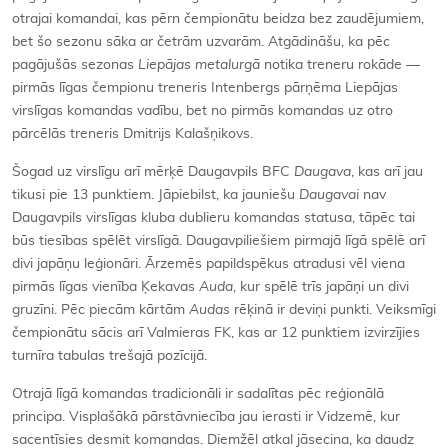
otrajai komandai, kas pērn čempionātu beidza bez zaudējumiem,
bet šo sezonu sāka ar četrām uzvarām. Atgādināšu, ka pēc
pagājušās sezonas
Liepājas metalurgā
notika treneru rokāde —
pirmās līgas čempionu treneris Intenbergs pārņēma Liepājas
virslīgas komandas vadību, bet no pirmās komandas uz otro
pārcēlās treneris Dmitrijs Kalašņikovs.
Šogad uz virslīgu arī mērķē Daugavpils BFC
Daugava
, kas arī jau
tikusi pie 13 punktiem. Jāpiebilst, ka jauniešu
Daugavai
nav
Daugavpils virslīgas kluba dublieru komandas statusa, tāpēc tai
būs tiesības spēlēt virslīgā. Daugavpiliešiem pirmajā līgā spēlē arī
divi japāņu leģionāri. Ārzemēs papildspēkus atradusi vēl viena
pirmās līgas vienība Ķekavas
Auda
, kur spēlē trīs japāņi un divi
gruzīni. Pēc piecām kārtām
Audas
rēķinā ir deviņi punkti. Veiksmīgi
čempionātu sācis arī Valmieras FK, kas ar 12 punktiem izvirzījies
turnīra tabulas trešajā pozīcijā.
Otrajā līgā komandas tradicionāli ir sadalītas pēc reģionālā
principa. Visplašākā pārstāvniecība jau ierasti ir Vidzemē, kur
sacentīsies desmit komandas. Diemžēl atkal jāsecina, ka daudz