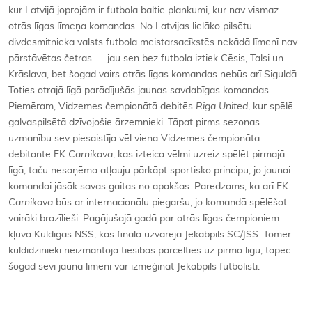
kur Latvijā joprojām ir futbola baltie plankumi, kur nav vismaz
otrās līgas līmeņa komandas. No Latvijas lielāko pilsētu
divdesmitnieka valsts futbola meistarsacīkstēs nekādā līmenī nav
pārstāvētas četras — jau sen bez futbola iztiek Cēsis, Talsi un
Krāslava, bet šogad vairs otrās līgas komandas nebūs arī Siguldā.
Toties otrajā līgā parādījušās jaunas savdabīgas komandas.
Piemēram, Vidzemes čempionātā debitēs
Riga United
, kur spēlē
galvaspilsētā dzīvojošie ārzemnieki. Tāpat pirms sezonas
uzmanību sev piesaistīja vēl viena Vidzemes čempionāta
debitante FK
Carnikava
, kas izteica vēlmi uzreiz spēlēt pirmajā
līgā, taču nesaņēma atļauju pārkāpt sportisko principu, jo jaunai
komandai jāsāk savas gaitas no apakšas. Paredzams, ka arī FK
Carnikava
būs ar internacionālu piegaršu, jo komandā spēlēšot
vairāki brazīlieši. Pagājušajā gadā par otrās līgas čempioniem
kļuva Kuldīgas NSS, kas finālā uzvarēja Jēkabpils SC/JSS. Tomēr
kuldīdzinieki neizmantoja tiesības pārcelties uz pirmo līgu, tāpēc
šogad sevi jaunā līmeni var izmēģināt Jēkabpils futbolisti.