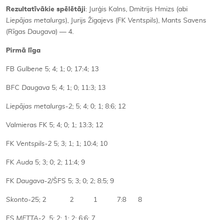
Rezultatīvākie spēlētāji
: Jurģis Kalns, Dmitrijs Hmizs (abi
Liepājas metalurgs
), Jurijs Žigajevs (FK
Ventspils
), Mants Savens
(Rīgas
Daugava
) — 4.
Pirmā līga
FB
Gulbene
5; 4; 1; 0; 17:4; 13
BFC
Daugava
5; 4; 1; 0; 11:3; 13
Liepājas metalurgs-2
; 5; 4; 0; 1; 8:6; 12
Valmieras FK 5; 4; 0; 1; 13:3; 12
FK
Ventspils-2
5; 3; 1; 1; 10:4; 10
FK
Auda
5; 3; 0; 2; 11:4; 9
FK
Daugava-2
/ŠFS 5; 3; 0; 2; 8:5; 9
Skonto-2
5; 2 2 1 7:8 8
FS
METTA-2
5; 2; 1; 2; 6:6; 7