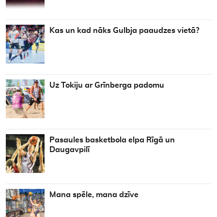
Kas un kad nāks Gulbja paaudzes vietā?
Uz Tokiju ar Grīnberga padomu
Pasaules basketbola elpa Rīgā un
Daugavpilī
Mana spēle, mana dzīve