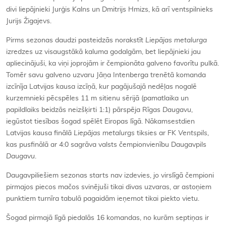
divi liepājnieki Jurģis Kalns un Dmitrijs Hmizs, kā arī ventspilnieks
Jurijs Žigajevs.
Pirms sezonas daudzi pasteidzās norakstīt
Liepājas metalurga
izredzes uz visaugstākā kaluma godalgām, bet liepājnieki jau
apliecinājuši, ka viņi joprojām ir čempionāta galveno favorītu pulkā.
Tomēr savu galveno uzvaru Jāņa Intenberga trenētā komanda
izcīnīja Latvijas kausa izcīņā, kur pagājušajā nedēļas nogalē
kurzemnieki pēcspēles 11 m sitienu sērijā (pamatlaika un
papildlaiks beidzās neizšķirti 1:1) pārspēja Rīgas
Daugavu
,
iegūstot tiesības šogad spēlēt Eiropas līgā. Nākamsestdien
Latvijas kausa finālā
Liepājas metalurgs
tiksies ar FK
Ventspils
,
kas pusfinālā ar 4:0 sagrāva valsts čempionvienību Daugavpils
Daugavu
.
Daugavpiliešiem sezonas starts nav izdevies, jo virslīgā čempioni
pirmajos piecos mačos svinējuši tikai divas uzvaras, ar astoņiem
punktiem turnīra tabulā pagaidām ieņemot tikai piekto vietu.
Šogad pirmajā līgā piedalās 16 komandas, no kurām septiņas ir