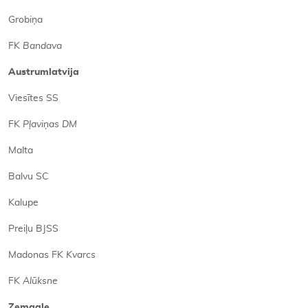
Grobiņa
FK
Bandava
Austrumlatvija
Viesītes SS
FK
Pļaviņas DM
Malta
Balvu SC
Kalupe
Preiļu BJSS
Madonas FK
Kvarcs
FK
Alūksne
Zemgale