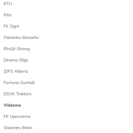
RTU
Rita
FK
Ogre
Flaminko-Monarhs
Rīnūži-Strong
Dinamo Rīga
JDFS
Alberts
Fortuna-Suntaži
DSVK
Traktors
Vidzeme
FK
Upesciems
Staiceles Bebri