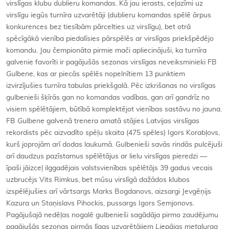
virslīgas klubu dublieru komandas. Kā jau ierasts, ceļazīmi uz
virslīgu iegūs turnīra uzvarētāji (dublieru komandas spēlē ārpus
konkurences bez tiesībām pārcelties uz virslīgu), bet otrā
spēcīgākā vienība piedalīsies pārspēlēs ar virslīgas priekšpēdējo
komandu. Jau čempionāta pirmie mači apliecinājuši, ka turnīra
galvenie favorīti ir pagājušās sezonas virslīgas neveiksminieki FB
Gulbene
, kas ar piecās spēlēs nopelnītiem 13 punktiem
izvirzījušies turnīra tabulas priekšgalā. Pēc izkrišanas no virslīgas
gulbenieši šķīrās gan no komandas vadības, gan arī gandrīz no
visiem spēlētājiem, būtībā komplektējot vienības sastāvu no jauna.
FB
Gulbene
galvenā trenera amatā stājies Latvijas virslīgas
rekordists pēc aizvadīto spēļu skaita (475 spēles) Igors Korabļovs,
kurš joprojām arī dodas laukumā. Gulbenieši savās rindās pulcējuši
arī daudzus pazīstamus spēlētājus ar lielu virslīgas pieredzi —
īpaši jāizceļ ilggadējais valstsvienības spēlētājs 39 gadus vecais
uzbrucējs Vits Rimkus, bet mūsu virslīgā dažādos klubos
izspēlējušies arī vārtsargs Marks Bogdanovs, aizsargi Jevgēņijs
Kazura un Staņislavs Pihockis, pussargs Igors Semjonovs.
Pagājušajā nedēļas nogalē gulbenieši sagādāja pirmo zaudējumu
pagājušās sezonas pirmās līgas uzvarētājiem
Liepājas metalurga