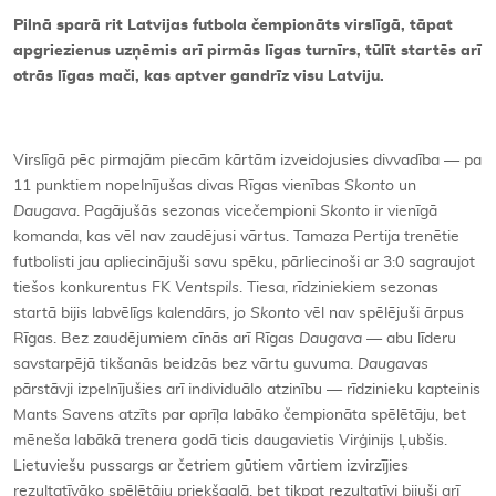
Pilnā sparā rit Latvijas futbola čempionāts virslīgā, tāpat
apgriezienus uzņēmis arī pirmās līgas turnīrs, tūlīt startēs arī
otrās līgas mači, kas aptver gandrīz visu Latviju.
Virslīgā pēc pirmajām piecām kārtām izveidojusies divvadība — pa
11 punktiem nopelnījušas divas Rīgas vienības
Skonto
un
Daugava
. Pagājušās sezonas vicečempioni
Skonto
ir vienīgā
komanda, kas vēl nav zaudējusi vārtus. Tamaza Pertija trenētie
futbolisti jau apliecinājuši savu spēku, pārliecinoši ar 3:0 sagraujot
tiešos konkurentus FK
Ventspils
. Tiesa, rīdziniekiem sezonas
startā bijis labvēlīgs kalendārs, jo
Skonto
vēl nav spēlējuši ārpus
Rīgas. Bez zaudējumiem cīnās arī Rīgas
Daugava
— abu līderu
savstarpējā tikšanās beidzās bez vārtu guvuma.
Daugavas
pārstāvji izpelnījušies arī individuālo atzinību — rīdzinieku kapteinis
Mants Savens atzīts par aprīļa labāko čempionāta spēlētāju, bet
mēneša labākā trenera godā ticis daugavietis Virģinijs Ļubšis.
Lietuviešu pussargs ar četriem gūtiem vārtiem izvirzījies
rezultatīvāko spēlētāju priekšgalā, bet tikpat rezultatīvi bijuši arī