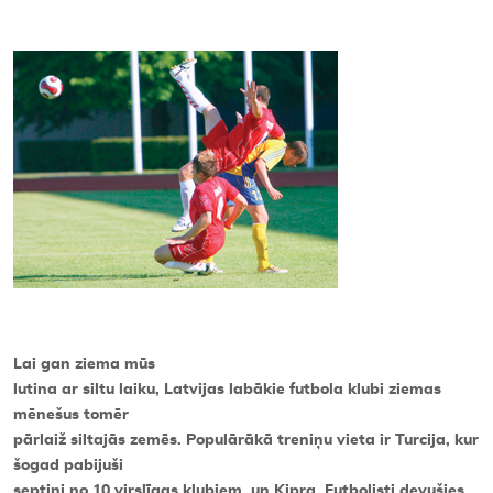
Kontakti
Lai gan ziema mūs
lutina ar siltu laiku, Latvijas labākie futbola klubi ziemas
mēnešus tomēr
pārlaiž siltajās zemēs. Populārākā treniņu vieta ir Turcija, kur
šogad pabijuši
septiņi no 10 virslīgas klubiem, un Kipra. Futbolisti devušies