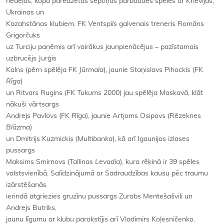
nedēļas, kopā paredzētas septiņas pārbaudes spēles ar Krievijas,
Ukrainas un
Kazahstānas klubiem. FK
Ventspils
galvenais treneris Romāns
Grigorčuks
uz Turciju paņēmis arī vairākus jaunpienācējus – pazīstamais
uzbrucējs Jurģis
Kalns (pērn spēlēja FK
Jūrmala
), jaunie Staņislavs Pihockis (FK
Rīga
)
un Ritvars Rugins (FK
Tukums 2000
) jau spēlēja Maskavā, klāt
nākuši vārtsargs
Andrejs Pavlovs (FK
Rīga
), jaunie Artjoms Osipovs (Rēzeknes
Blāzma
)
un Dmitrijs Kuzmickis (
Multibanka
), kā arī Igaunijas izlases
pussargs
Maksims Smirnovs (Tallinas
Levadia
), kura rēķinā ir 39 spēles
valstsvienībā. Salīdzinājumā ar Sadraudzības kausu pēc traumu
izārstēšanās
ierindā atgriezies gruzīnu pussargs Zurabs Mentešašvili un
Andrejs Butriks,
jaunu līgumu ar klubu parakstījis arī Vladimirs Koļesničenko.