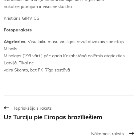
nākotne joprojām ir visai neskaidra.
Kristiāns GIRVIČS
Fotoparaksts
Atgriezies.
Visu laiku mūsu virslīgas rezultatīvākais spēlētājs
Mihails
Miholaps (199 vārti) pēc gada Kazahstānā nolēmis atgriezties
Latvijā. Tikai ne
vairs
Skonto
, bet FK
Rīga
sastāvā
Iepriekšējais raksts
Uz Turciju pie Eiropas brazīliešiem
Nākamais raksts