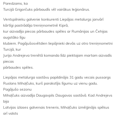
Paredzams, ka
Turcijā Grigorčuks pārbaudīs vēl vairākus leģionārus.
Ventspilnieku
galvenie konkurenti
Liepājas metalurgs
janvārī
kārtīgi pastrādāja treniņnometnē Kiprā,
kur aizvadīja piecas pārbaudes spēles ar Rumānijas un Čehijas
augstāko līgu
klubiem. Pagājušosvētdien liepājnieki devās uz otro treniņnometni
Turcijā, kur
Jurija Andrejeva trenētā komanda līdz piektajam martam aizvadīs
piecas
pārbaudes spēles.
Liepājas metalurga
sastāvu papildinājis 31 gadu vecais pussargs
Ruslans Mihaļčuks, kurš parakstījis līgumu uz vienu gadu.
Pagājušo sezonu
Mihaļčuks aizvadīja Daugavpils
Daugavas
sastāvā. Kad Andrejevs
bija
Latvijas izlases galvenais treneris, Mihaļčuks izmēģinājis spēkus
arī valsts