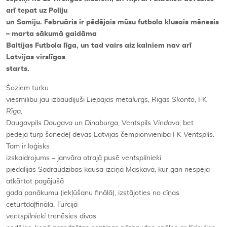
arī tepat uz Poliju
un Somiju. Februāris ir pēdējais mūsu futbola klusais mēnesis
– marta sākumā gaidāma
Baltijas Futbola līga, un tad vairs aiz kalniem nav arī
Latvijas virslīgas
starts.
Šoziem turku
viesmīlību jau izbaudījuši
Liepājas metalurgs
, Rīgas
Skonto
, FK
Rīga
,
Daugavpils
Daugava
un
Dinaburga
, Ventspils
Vindava
, bet
pēdējā turp šonedēļ devās Latvijas čempionvienība FK
Ventspils
.
Tam ir loģisks
izskaidrojums – janvāra otrajā pusē
ventspilnieki
piedalījās Sadraudzības kausa izcīņā Maskavā, kur gan nespēja
atkārtot pagājušā
gada panākumu (iekļūšanu finālā), izstājoties no cīņas
ceturtdaļfinālā. Turcijā
ventspilnieki
trenēsies divas