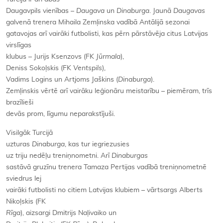
Daugavpils vienības –
Daugava
un
Dinaburga
. Jaunā
Daugavas
galvenā trenera Mihaila Zemļinska vadībā Antālijā sezonai
gatavojas arī vairāki futbolisti, kas pērn pārstāvēja citus Latvijas
virslīgas
klubus – Jurijs Ksenzovs (FK
Jūrmala
),
Deniss Sokoļskis (FK
Ventspils
),
Vadims Logins un Artjoms Jaškins (
Dinaburga
).
Zemļinskis vērtē arī vairāku leģionāru meistarību – piemēram, trīs
brazīlieši
devās prom, līgumu neparakstījuši.
Visilgāk Turcijā
uzturas
Dinaburga
, kas tur iegriezusies
uz triju nedēļu treniņnometni. Arī
Dinaburgas
sastāvā gruzīnu trenera Tamaza Pertijas vadībā treniņnometnē
sviedrus lej
vairāki futbolisti no citiem Latvijas klubiem – vārtsargs Alberts
Nikoļskis (FK
Rīga
), aizsargi Dmitrijs Naļivaiko un