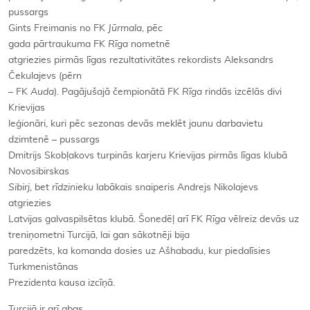
pussargs
Gints Freimanis no FK
Jūrmala
, pēc
gada pārtraukuma FK
Rīga
nometnē
atgriezies pirmās līgas rezultativitātes rekordists Aleksandrs
Čekulajevs (pērn
– FK
Auda
). Pagājušajā čempionātā FK
Rīga
rindās izcēlās divi
Krievijas
leģionāri, kuri pēc sezonas devās meklēt jaunu darbavietu
dzimtenē – pussargs
Dmitrijs Skobļakovs turpinās karjeru Krievijas pirmās līgas klubā
Novosibirskas
Sibirj
, bet
rīdzinieku
labākais snaiperis Andrejs Nikolajevs
atgriezies
Latvijas galvaspilsētas klubā. Šonedēļ arī FK
Rīga
vēlreiz devās uz
treniņometni Turcijā, lai gan sākotnēji bija
paredzēts, ka komanda dosies uz Ašhabadu, kur piedalīsies
Turkmenistānas
Prezidenta kausa izcīņā.
Turcijā ir arī abas