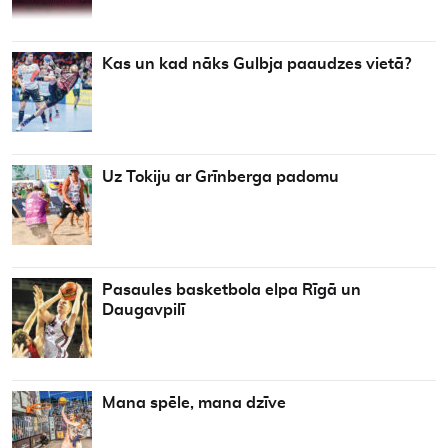
Kas un kad nāks Gulbja paaudzes vietā?
Uz Tokiju ar Grīnberga padomu
Pasaules basketbola elpa Rīgā un
Daugavpilī
Mana spēle, mana dzīve