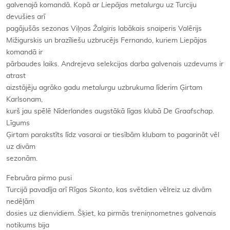
galvenajā komandā. Kopā ar
Liepājas metalurgu
uz Turciju
devušies arī
pagājušās sezonas Viļņas
Žalgiris
labākais snaiperis Valērijs
Mižigurskis un brazīliešu uzbrucējs Fernando, kuriem Liepājas
komandā ir
pārbaudes laiks. Andrejeva selekcijas darba galvenais uzdevums ir
atrast
aizstājēju agrāko gadu
metalurgu
uzbrukuma līderim Ģirtam
Karlsonam,
kurš jau spēlē Nīderlandes augstākā līgas klubā
De Graafschap
.
Līgums
Ģirtam parakstīts līdz vasarai ar tiesībām klubam to pagarināt vēl
uz divām
sezonām.
Februāra pirmo pusi
Turcijā pavadīja arī Rīgas
Skonto
, kas svētdien vēlreiz uz divām
nedēļām
dosies uz dienvidiem. Šķiet, ka pirmās treniņnometnes galvenais
notikums bija