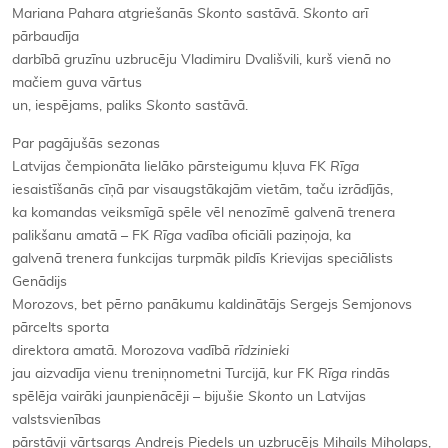
Mariana Pahara atgriešanās
Skonto
sastāvā.
Skonto
arī
pārbaudīja
darbībā gruzīnu uzbrucēju Vladimiru Dvališvili, kurš vienā no
mačiem guva vārtus
un, iespējams, paliks
Skonto
sastāvā.
Par pagājušās sezonas
Latvijas čempionāta lielāko pārsteigumu kļuva FK
Rīga
iesaistīšanās cīņā par visaugstākajām vietām, taču izrādījās,
ka komandas veiksmīgā spēle vēl nenozīmē galvenā trenera
palikšanu amatā – FK
Rīga
vadība oficiāli paziņoja, ka
galvenā trenera funkcijas turpmāk pildīs Krievijas speciālists
Genādijs
Morozovs, bet pērno panākumu kaldinātājs Sergejs Semjonovs
pārcelts sporta
direktora amatā. Morozova vadībā
rīdzinieki
jau aizvadīja vienu treniņnometni Turcijā, kur FK
Rīga
rindās
spēlēja vairāki jaunpienācēji – bijušie
Skonto
un Latvijas
valstsvienības
pārstāvji vārtsargs Andrejs Piedels un uzbrucējs Mihails Miholaps,