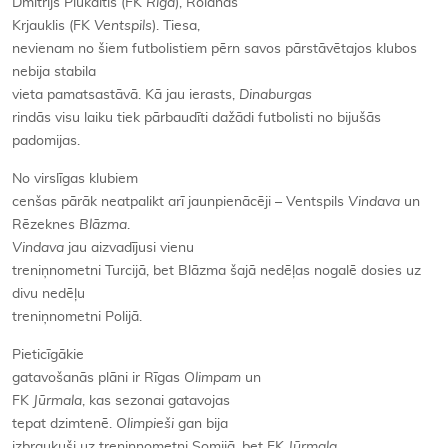
Dmitrijs Plukaitis (FK
Rīga
), Rolands
Krjauklis (FK
Ventspils
). Tiesa,
nevienam no šiem futbolistiem pērn savos pārstāvētajos klubos
nebija stabila
vieta pamatsastāvā. Kā jau ierasts,
Dinaburgas
rindās visu laiku tiek pārbaudīti dažādi futbolisti no bijušās
padomijas.
No virslīgas klubiem
cenšas pārāk neatpalikt arī jaunpienācēji – Ventspils
Vindava
un
Rēzeknes
Blāzma
.
Vindava
jau aizvadījusi vienu
treniņnometni Turcijā, bet Blāzma šajā nedēļas nogalē dosies uz
divu nedēļu
treniņnometni Polijā.
Pieticīgākie
gatavošanās plāni ir Rīgas
Olimpam
un
FK
Jūrmala
, kas sezonai gatavojas
tepat dzimtenē.
Olimpieši
gan bija
izbraukuši uz treniņnometni Somijā, bet FK
Jūrmala