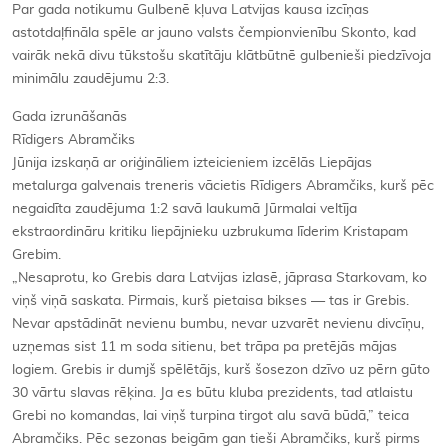
Par gada notikumu Gulbenē kļuva Latvijas kausa izcīņas
astotdaļfināla spēle ar jauno valsts čempionvienību Skonto, kad
vairāk nekā divu tūkstošu skatītāju klātbūtnē gulbenieši piedzīvoja
minimālu zaudējumu 2:3.
Gada izrunāšanās
Rīdigers Abramčiks
Jūnija izskaņā ar oriģināliem izteicieniem izcēlās Liepājas
metalurga galvenais treneris vācietis Rīdigers Abramčiks, kurš pēc
negaidīta zaudējuma 1:2 savā laukumā Jūrmalai veltīja
ekstraordināru kritiku liepājnieku uzbrukuma līderim Kristapam
Grebim.
„Nesaprotu, ko Grebis dara Latvijas izlasē, jāprasa Starkovam, ko
viņš viņā saskata. Pirmais, kurš pietaisa bikses — tas ir Grebis.
Nevar apstādināt nevienu bumbu, nevar uzvarēt nevienu divcīņu,
uzņemas sist 11 m soda sitienu, bet trāpa pa pretējās mājas
logiem. Grebis ir dumjš spēlētājs, kurš šosezon dzīvo uz pērn gūto
30 vārtu slavas rēķina. Ja es būtu kluba prezidents, tad atlaistu
Grebi no komandas, lai viņš turpina tirgot alu savā būdā,” teica
Abramčiks. Pēc sezonas beigām gan tieši Abramčiks, kurš pirms