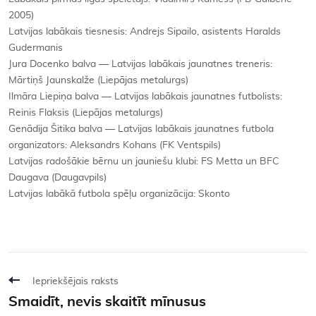
2005)
Latvijas labākais tiesnesis: Andrejs Sipailo, asistents Haralds
Gudermanis
Jura Docenko balva — Latvijas labākais jaunatnes treneris:
Mārtiņš Jaunskalže (Liepājas metalurgs)
Ilmāra Liepiņa balva — Latvijas labākais jaunatnes futbolists:
Reinis Flaksis (Liepājas metalurgs)
Genādija Šitika balva — Latvijas labākais jaunatnes futbola
organizators: Aleksandrs Kohans (FK Ventspils)
Latvijas radošākie bērnu un jauniešu klubi: FS Metta un BFC
Daugava (Daugavpils)
Latvijas labākā futbola spēļu organizācija: Skonto
Iepriekšējais raksts
Smaidīt, nevis skaitīt mīnusus