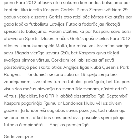
jaunā Euro 2012 atlases cikla sākuma komandas balsojumā par
kapteini tika iecelts Kaspars Gorkšs. Pirms Ziemassvētkiem 29
gadus vecais aizsargs Gorkšs otro reizi pēc kārtas tika atzīts par
gada labāko futbolistu Latvijas Futbola federācijas rīkotajā
speciālistu balsojumā. Varam atzīties, ka par Kasparu savu balsi
atdeva arī Sports. Izlases mačos Gorkšs īpaši izcēlās Euro 2012
atlases izbraukuma spēlē Maltā, kur mūsu valstsvienība svinēja
savu šāgada vienīgo uzvaru (2:0), bet Kaspars guva tik ļoti
svarīgos pirmos vārtus. Gorkšam ļoti labi sokas arī savā
pārstāvētajā pēc skaita otrās Anglijas līgas klubā Queen’s Park
Rangers — londonieši sezonu sāka ar 19 spēļu sēriju bez
zaudējumiem, izvirzoties turnīra tabulas priekšgalā, bet Kaspars
visus šos mačus aizvadīja no zvana līdz zvanam, gūstot arī trīs
vārtus. Jāpiebilst, ka QPR ir labākā aizsardzība līgā. Septembrī
Kaspars pagarināja līgumu ar Londonas klubu vēl uz diviem
gadiem. Ja londonieši saglabās savas pozīcijas, tad nākamajā
sezonā mums atkal būs savs pārstāvis pasaules spēcīgākajā
futbola čempionātā — Anglijas premjerlīgā.
Gada zvaigzne