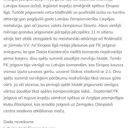
Latvijas kausa izcīņā, iegūstot iespēju izmēģināt spēkus Eiropas
līgā. Turklāt jelgavnieki ceturtdaļfinālā un pusfinālā izsita no turnīra
attiecīgi gan pagājušā gada Latvijas čempionvienību Liepājas
metalurgu, gan arī jaunos valsts čempionus Skonto. Abus vietējā
mēroga grandus jelgavnieki pārspēja pēcspēles 11 m sitienu
sērijā, bet vēlāk zemgalieši šo meistarstiķi atkārtoja arī finālmačā
ar Jūrmalu-VV. Arī Eiropas līgā nebija jākaunas par FK Jelgava
sniegumu, lai gan Daiņa Kazakeviča vadītā komanda nepārvarēja
pirmo barjeru, divu spēļu summā zaudējot norvēģu Molde. Tomēr
FK Jelgava bija vienīgā no Latvijas komandām, kas Eiropas kausos
vismaz izjuta uzvaras garšu, uzvarot Slokas stadionā ar 2:1. Divu
spēļu summā norvēģiem pārākumu nodrošināja tikai viesos gūtie
vārti. Ja vēl atceras, ka pirmajā spēlē Moldē jelgavnieki vienīgos
vārtus zaudēja tikai spēles kompensācijas laikā… Septembrī FK
Jelgava arī ieguva iespēju samērot spēkus ar Anglijas premjerlīgas
klubu Blackpool, kas ieradās Jelgavā uz Zemgales Olimpiskā
centra stadiona atklāšanas maču.
Gada neveiksme