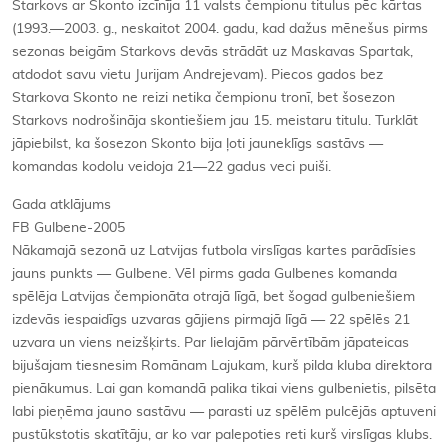
Starkovs ar Skonto izcīnīja 11 valsts čempionu titulus pēc kārtas
(1993.—2003. g., neskaitot 2004. gadu, kad dažus mēnešus pirms
sezonas beigām Starkovs devās strādāt uz Maskavas Spartak,
atdodot savu vietu Jurijam Andrejevam). Piecos gados bez
Starkova Skonto ne reizi netika čempionu tronī, bet šosezon
Starkovs nodrošināja skontiešiem jau 15. meistaru titulu. Turklāt
jāpiebilst, ka šosezon Skonto bija ļoti jauneklīgs sastāvs —
komandas kodolu veidoja 21—22 gadus veci puiši.
Gada atklājums
FB Gulbene-2005
Nākamajā sezonā uz Latvijas futbola virslīgas kartes parādīsies
jauns punkts — Gulbene. Vēl pirms gada Gulbenes komanda
spēlēja Latvijas čempionāta otrajā līgā, bet šogad gulbeniešiem
izdevās iespaidīgs uzvaras gājiens pirmajā līgā — 22 spēlēs 21
uzvara un viens neizšķirts. Par lielajām pārvērtībām jāpateicas
bijušajam tiesnesim Romānam Lajukam, kurš pilda kluba direktora
pienākumus. Lai gan komandā palika tikai viens gulbenietis, pilsēta
labi pieņēma jauno sastāvu — parasti uz spēlēm pulcējās aptuveni
pustūkstotis skatītāju, ar ko var palepoties reti kurš virslīgas klubs.