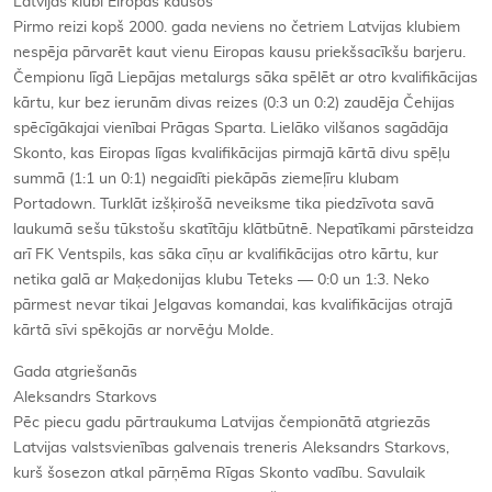
Latvijas klubi Eiropas kausos
Pirmo reizi kopš 2000. gada neviens no četriem Latvijas klubiem
nespēja pārvarēt kaut vienu Eiropas kausu priekšsacīkšu barjeru.
Čempionu līgā Liepājas metalurgs sāka spēlēt ar otro kvalifikācijas
kārtu, kur bez ierunām divas reizes (0:3 un 0:2) zaudēja Čehijas
spēcīgākajai vienībai Prāgas Sparta. Lielāko vilšanos sagādāja
Skonto, kas Eiropas līgas kvalifikācijas pirmajā kārtā divu spēļu
summā (1:1 un 0:1) negaidīti piekāpās ziemeļīru klubam
Portadown. Turklāt izšķirošā neveiksme tika piedzīvota savā
laukumā sešu tūkstošu skatītāju klātbūtnē. Nepatīkami pārsteidza
arī FK Ventspils, kas sāka cīņu ar kvalifikācijas otro kārtu, kur
netika galā ar Maķedonijas klubu Teteks — 0:0 un 1:3. Neko
pārmest nevar tikai Jelgavas komandai, kas kvalifikācijas otrajā
kārtā sīvi spēkojās ar norvēģu Molde.
Gada atgriešanās
Aleksandrs Starkovs
Pēc piecu gadu pārtraukuma Latvijas čempionātā atgriezās
Latvijas valstsvienības galvenais treneris Aleksandrs Starkovs,
kurš šosezon atkal pārņēma Rīgas Skonto vadību. Savulaik