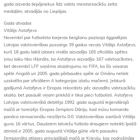
gada aizveda liepājniekus līdz valsts meistarsacīkšu zelta
medaļām, atvadījās no Liepājas.
Gada atvadas
Vitālijs Astafjevs
Novembrī par futbolista karjeras beigšanu paziņoja ilggadējais
Latvijas valstsvienības pussargs 39 gadus vecais Vitālijs Astafjevs,
kurš 18 gadu laikā izlases rindās aizvadījis 165 oficiālās spēles
(visu laiku tika rēķināts, ka Astafjevs aizvadījis 167 valstsacīkstes,
bet decembrī LFF saņēma skaidrojumu no FIFA, ka šīs vasaras
spēle Angolā un 2005. gada pārbaudes spēle ar Omānu netiek
uzskatīta par oficiāliem A kategorijas izlašu mačiem). Jebkurā
gadījumā Astafjevs ir Eiropas rekordists pēc aizvadīto valstsacīkšu
skaita, bet pasaulē viņam priekšā ir tikai pieci futbolisti. Astafjevs
Latvijas valstsvienībā debitēja 1992. gada augustā leģendārajā
mačā ar toreizējo Eiropas čempioni Dāniju, kad mūsu komanda
panāca sensacionālu neizšķirtu 0:0. Valstsvienības sastāvā Vitālijs
guvis 16 vārtus. Daudziem latviešu futbola draugiem noteikti īpašā
atmiņā ir 2005. gada augustā Vitālija gūtie vārti pasaules
čempionāta atlases principiālajā mačā ar Krieviju, kas nodrošināja