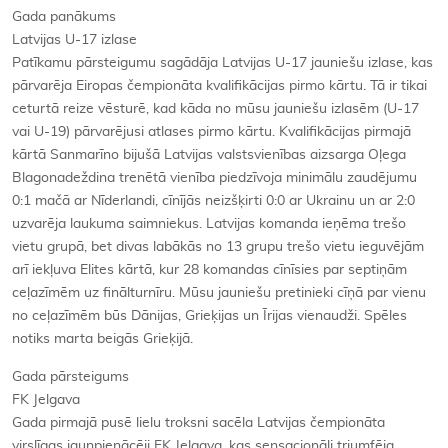
Gada panākums
Latvijas U-17 izlase
Patīkamu pārsteigumu sagādāja Latvijas U-17 jauniešu izlase, kas
pārvarēja Eiropas čempionāta kvalifikācijas pirmo kārtu. Tā ir tikai
ceturtā reize vēsturē, kad kāda no mūsu jauniešu izlasēm (U-17
vai U-19) pārvarējusi atlases pirmo kārtu. Kvalifikācijas pirmajā
kārtā Sanmarīno bijušā Latvijas valstsvienības aizsarga Oļega
Blagonadeždina trenētā vienība piedzīvoja minimālu zaudējumu
0:1 mačā ar Nīderlandi, cīnījās neizšķirti 0:0 ar Ukrainu un ar 2:0
uzvarēja laukuma saimniekus. Latvijas komanda ieņēma trešo
vietu grupā, bet divas labākās no 13 grupu trešo vietu ieguvējām
arī iekļuva Elites kārtā, kur 28 komandas cīnīsies par septiņām
ceļazīmēm uz finālturnīru. Mūsu jauniešu pretinieki cīņā par vienu
no ceļazīmēm būs Dānijas, Grieķijas un Īrijas vienaudži. Spēles
notiks marta beigās Grieķijā.
Gada pārsteigums
FK Jelgava
Gada pirmajā pusē lielu troksni sacēla Latvijas čempionāta
virslīgas jaunpienācēji FK Jelgava, kas sensacionāli triumfēja