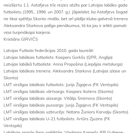
neizšķirtu 1:1. Astafjevs trīs reizes atzīts par Latvijas labāko gada
futbolistu (1995., 1996. un 2007. g.). Jāpiebilst, ka Astafjevs šogad
ne tikai spēlēja Skonto rindās, bet arī pildīja kluba galvenā trenera
Aleksandra Starkova palīga pienākumus, tā ka jau ir ielikti pamati
viņa turpmākajai karjerai.
Kristiāns GIRVIČS
Latvijas Futbola federācijas 2010. gada laureāti
Latvijas labākais futbolists: Kaspars Gorkšs (QPR, Anglija)
Latvijas labākā futboliste: Anna Propošina (Liepājas metalurgs)
Latvijas labākais treneris: Aleksandrs Starkovs (Latvijas izlase un
Skonto)
LMT virslīgas labākais futbolists: Jurijs Žigajevs (FK Ventspils)
LMT virslīgas labākais vārtsargs: Kaspars Ikstens (Skonto)
LMT virslīgas labākais aizsargs: Vitālijs Smirnovs (Skonto)
LMT virslīgas labākais pussargs: Jurijs Žigajevs (FK Ventspils)
LMT virslīgas labākais uzbrucējs: Natans Žuniors Karvalju (Skonto)
LMT virslīgas labākais U-21 futbolists: Artūrs Zjuzins (FK
Ventspils)
Labākais pirmās līgas spēlētājs: Vladimirs Kamešs (FB Gulbene-