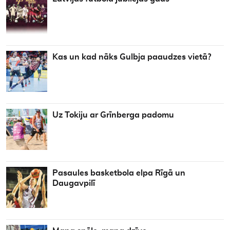
Kas un kad nāks Gulbja paaudzes vietā?
Uz Tokiju ar Grīnberga padomu
Pasaules basketbola elpa Rīgā un
Daugavpilī