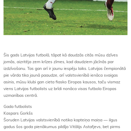
Šis gads Latvijas futbolā, tāpat kā daudzās citās mūsu dzīves
jomās, aizritēja zem krīzes zīmes, kad daudziem jācīnās par
izdzīvošanu. Tas gan arī ir jaunu iespēju laiks. Latvijas čempionātā
pie vārda tika jaunā paaudze, arī valstsvienībā ienāca svaigas
asinis, mūsu klubi gan cieta fiasko Eiropas kausos, taču vismaz
viens Latvijas futbolists uz brīdi nonāca visas futbola Eiropas
uzmanības centrā.
Gada futbolists
Kaspars Gorkšs
Šoruden Latvijas valstsvienībā notika kapteiņa maiņa — ilgus
gadus šos goda pienākumus pildīja Vitālijs Astafjevs, bet pirms