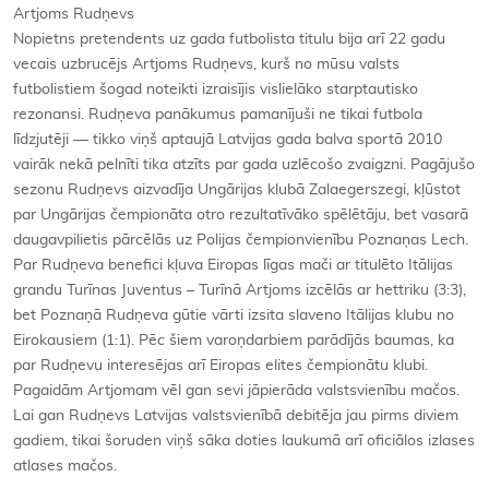
Artjoms Rudņevs
Nopietns pretendents uz gada futbolista titulu bija arī 22 gadu
vecais uzbrucējs Artjoms Rudņevs, kurš no mūsu valsts
futbolistiem šogad noteikti izraisījis vislielāko starptautisko
rezonansi. Rudņeva panākumus pamanījuši ne tikai futbola
līdzjutēji — tikko viņš aptaujā Latvijas gada balva sportā 2010
vairāk nekā pelnīti tika atzīts par gada uzlēcošo zvaigzni. Pagājušo
sezonu Rudņevs aizvadīja Ungārijas klubā Zalaegerszegi, kļūstot
par Ungārijas čempionāta otro rezultatīvāko spēlētāju, bet vasarā
daugavpilietis pārcēlās uz Polijas čempionvienību Poznaņas Lech.
Par Rudņeva benefici kļuva Eiropas līgas mači ar titulēto Itālijas
grandu Turīnas Juventus – Turīnā Artjoms izcēlās ar hettriku (3:3),
bet Poznaņā Rudņeva gūtie vārti izsita slaveno Itālijas klubu no
Eirokausiem (1:1). Pēc šiem varoņdarbiem parādījās baumas, ka
par Rudņevu interesējas arī Eiropas elites čempionātu klubi.
Pagaidām Artjomam vēl gan sevi jāpierāda valstsvienību mačos.
Lai gan Rudņevs Latvijas valstsvienībā debitēja jau pirms diviem
gadiem, tikai šoruden viņš sāka doties laukumā arī oficiālos izlases
atlases mačos.