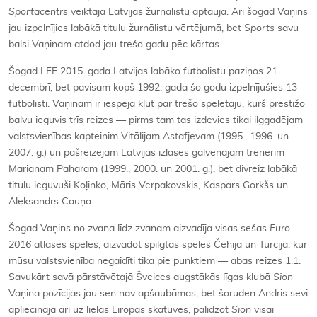
Sportacentrs
veiktajā Latvijas žurnālistu aptaujā. Arī šogad Vaņins
jau izpelnījies labākā titulu žurnālistu vērtējumā, bet
Sports
savu
balsi Vaņinam atdod jau trešo gadu pēc kārtas.
Šogad LFF 2015. gada Latvijas labāko futbolistu paziņos 21.
decembrī, bet pavisam kopš 1992. gada šo godu izpelnījušies 13
futbolisti. Vaņinam ir iespēja kļūt par trešo spēlētāju, kurš prestižo
balvu ieguvis trīs reizes — pirms tam tas izdevies tikai ilggadējam
valstsvienības kapteinim Vitālijam Astafjevam (1995., 1996. un
2007. g.) un pašreizējam Latvijas izlases galvenajam trenerim
Marianam Paharam (1999., 2000. un 2001. g.), bet divreiz labākā
titulu ieguvuši Koļinko, Māris Verpakovskis, Kaspars Gorkšs un
Aleksandrs Cauņa.
Šogad Vaņins no zvana līdz zvanam aizvadīja visas sešas
Euro
2016
atlases spēles, aizvadot spilgtas spēles Čehijā un Turcijā, kur
mūsu valstsvienība negaidīti tika pie punktiem — abas reizes 1:1.
Savukārt savā pārstāvētajā Šveices augstākās līgas klubā
Sion
Vaņina pozīcijas jau sen nav apšaubāmas, bet šoruden Andris sevi
apliecināja arī uz lielās Eiropas skatuves, palīdzot
Sion
visai