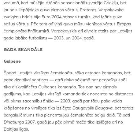
vecumā, kad mūsējie Atēnās sensacionāli uzvarēja Grieķiju, bet
jaunais liepājnieks guva pirmos vārtus. Protams, Verpakovska
zvaigžņu brīdis bija
Euro 2004
atlases turnīrs, kad Māris guva
sešus vārtus. Pēc tam arī viņš guva mūsu vienīgos vārtus Eiropas
čempionāta finālturnīrā. Verpakovskis arī divreiz atzīts par Latvijas
gada labāko futbolistu — 2003. un 2004. gadā.
GADA SKANDĀLS
Gulbene
Šogad Latvijas virslīgas čempionātu sāka astoņas komandas, bet
pabeidza tikai septiņas — otrā riņķa sākumā par negodīgu spēli
tika diskvalificēta Gulbenes komanda. Tas gan nav pirmais
gadījums, kad Latvijas virslīgā komanda tiek noņemta no distances
vēl pirms sacensību finiša — 2009. gadā par tādu paša veida
krāpšanos no virslīgas tika izslēgta Daugavpils
Daugava
, bet toreiz
bargais lēmums tika pieņemts jau čempionāta beigu daļā. Tā pati
Dinaburga
2007. gadā jau pēc pirmā mača tika izslēgta arī no
Baltijas līgas.