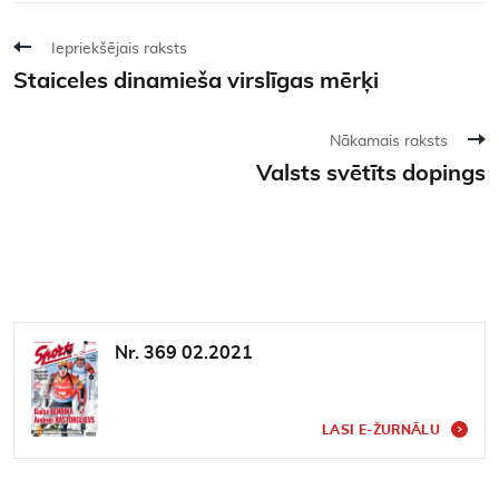
Iepriekšējais raksts
Staiceles dinamieša virslīgas mērķi
Nākamais raksts
Valsts svētīts dopings
Nr. 369 02.2021
LASI E-ŽURNĀLU