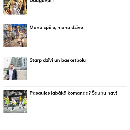
Daugavpilī
Mana spēle, mana dzīve
Starp dzīvi un basketbolu
Pasaules labākā komanda? Šaubu nav!