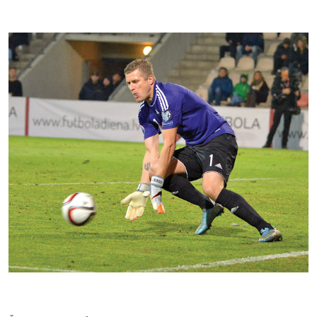
Kontakti