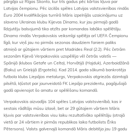
pārgāja uz Rīgas
Skonto
, kur trīs gadus pēc kārtas kļuva par
Latvijas čempionu. Pēc izcilās spēles Latvijas valstsvienības rindās
Euro 2004
kvalifikācijas turnīrā Māris izpelnījās uzaicinājumu uz
slaveno Ukrainas klubu Kijevas
Dinamo
, kur jau pirmajā gadā
līdzjutēju balsojumā tika atzīts par komandas labāko spēlētāju.
Dinamo
rindās Verpakovskis veiksmīgi spēlēja arī UEFA Čempionu
līgā, kur viņš jau no pirmās sezonas daudziem faniem paliks
atmiņā ar gūtajiem vārtiem pret Madrides
Real
(2:2). Pēc četrām
sezonām Kijevā Verpakovskis uzspēlēja vēl četrās valstīs —
Spānijā (klubos
Getafe
un
Celta
), Horvātijā (
Hajduk
), Azerbaidžānā
(
Baku
) un Grieķijā (
Ergotelis
). Kad 2014. gada sākumā bankrotēja
futbola klubs
Liepājas metalurgs
, Verpakovskis atgriezās dzimtajā
pilsētā, kļūstot par jaunveidotā FK
Liepāja
prezidentu, pagājušajā
gadā apvienojot šo amatu ar spēlēšanu komandā.
Verpakovskis aizvadījis 104 spēles Latvijas valstsvienībā, kas ir
sestais rādītājs mūsu izlasē, bet ar 29 gūtajiem vārtiem Māris
kļuvis par valstsvienības visu laiku rezultatīvāko spēlētāju (otrajā
vietā ar 24 vārtiem ir pirmās republikas laika futbolists Ēriks
Pētersons). Valsts galvenajā komandā Māris debitēja jau 19 gadu