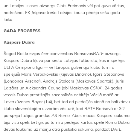
un Latvijas izlases aizsargs Gints Freimanis vēl pat guva vārtus,
nodrošinot FK
Jelgava
trešo Latvijas kausu pēdējo sešu gadu
laikā.
GADA PROGRESS
Kaspars Dubra
Šogad Baltkrievijas čempionvienības Borisovas
BATE
aizsargs
Kaspars Dubra kļuva par sesto Latvijas futbolistu, kas ir spēlējis
UEFA Čempionu līgā — vēl Eiropas galvenajā klubu turnīrā
spēlējuši Māris Verpakovskis (Kijevas
Dinamo
), Igors Stepanovs
(Londonas
Arsenal
), Andrejs Štolcers (Maskavas
Spartak
), Juris
Laizāns un Aleksandrs Cauņa (abi Maskavas
CSKA
). 24 gadus
vecais Dubra prestižajās sacensībās debitēja Vācijā mačā ar
Leverkūzenes
Bayer
(1:4), bet tad arī piedalījās vienā no baltkrievu
kluba slavenākajām uzvarām vēsturē, kad
BATE
Borisovā ar 3:2
pārspēja Itālijas grandus
AS Roma
. Abos mačos Kaspars laukumā
bija visu spēli, bet grupu turnīra pēdējās kārtas spēlē Romā Dubra
devās laukumā uz maiņu otrā puslaika sākumā, palīdzot
BATE