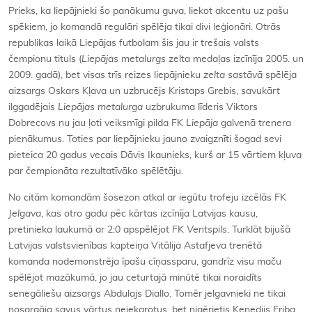
Prieks, ka liepājnieki šo panākumu guva, liekot akcentu uz pašu
spēkiem, jo komandā regulāri spēlēja tikai divi leģionāri. Otrās
republikas laikā Liepājas futbolam šis jau ir trešais valsts
čempionu tituls (
Liepājas metalurgs
zelta medaļas izcīnīja 2005. un
2009. gadā), bet visas trīs reizes liepājnieku
zelta sastāvā
spēlēja
aizsargs Oskars Kļava un uzbrucējs Kristaps Grebis, savukārt
ilggadējais
Liepājas metalurga
uzbrukuma līderis Viktors
Dobrecovs nu jau ļoti veiksmīgi pilda FK
Liepāja
galvenā trenera
pienākumus. Toties par liepājnieku jauno zvaigznīti šogad sevi
pieteica 20 gadus vecais Dāvis Ikaunieks, kurš ar 15 vārtiem kļuva
par čempionāta rezultatīvāko spēlētāju.
No citām komandām šosezon atkal ar iegūtu trofeju izcēlās FK
Jelgava
, kas otro gadu pēc kārtas izcīnīja Latvijas kausu,
pretinieka laukumā ar 2:0 apspēlējot FK
Ventspils
. Turklāt bijušā
Latvijas valstsvienības kapteiņa Vitālija Astafjeva trenētā
komanda nodemonstrēja īpašu cīņassparu, gandrīz visu maču
spēlējot mazākumā, jo jau ceturtajā minūtē tikai noraidīts
senegāliešu aizsargs Abdulajs Diallo. Tomēr jelgavnieki ne tikai
nosargāja savus vārtus neiekarotus, bet nigērietis Kenedijs Eriba