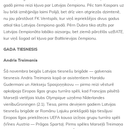
gadā pirmo reizi kļuva par Latvijas čempionu. Pēc tam Kaspars uz
īsu brīdi izmēģināja laimi Polijā, bet drīz vien atgriezās dzimtenē,
nu jau pārstāvot FK
Ventspils
, kur viņš iepriekšējos divus gadus
atkal tika Latvijas čempiona godā. Pērn Dubra tika atzīts par
Latvijas čempionāta labāko aizsargu, bet ziemā pārcēlās uz
BATE
,
kur viņš šogad arī kļuva par Baltkrievijas čempionu.
GADA TIESNESIS
Andris Treimanis
Šā novembra beigās Latvijas tiesnešu brigāde — galvenais
tiesnesis Andris Treimanis kopā ar asistentiem Haraldu
Gudermani un Alekseju Spasjoņņikovu — pirmo reizi vēsturē
apkalpoja Eiropas līgas grupu turnīra spēli, kad Francijas pilsētā
Marseļā vietējais klubs
Olympique
uzņēma Nīderlandes
vienību
Groningen
(2:1). Tiesa, pirms deviņiem gadiem Latvijas
tiesnešu brigāde ar Romānu Lajuku priekšgalā bija tiesājusi
Eiropas līgas priekšteces UEFA kausa izcīņas grupu turnīra spēli
(Vīnes
Austria
— Prāgas
Sparta
). Pirms spēles Marseļā Treimaņa