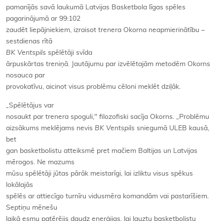
pamanījās savā laukumā Latvijas Basketbola līgas spēles
pagarinājumā ar 99:102
zaudēt liepājniekiem, izraisot trenera Okorna neapmierinātību –
sestdienas rītā
BK Ventspils
spēlētāji svīda
ārpuskārtas treniņā. Jautājumu par izvēlētajām metodēm Okorns
nosauca par
provokatīvu, aicinot visus problēmu cēloni meklēt dziļāk.
„Spēlētājus var
nosaukt par trenera spoguli," filozofiski sacīja Okorns. „Problēmu
aizsākums meklējams nevis
BK Ventspils
sniegumā ULEB kausā,
bet
gan basketbolistu atteiksmē pret mačiem Baltijas un Latvijas
mērogos. Ne mazums
mūsu spēlētāji jūtas pārāk meistarīgi, lai izliktu visus spēkus
lokālajās
spēlēs ar attiecīgo turnīru vidusmēra komandām vai pastarīšiem.
Septiņu mēnešu
laikā esmu patērējis daudz enerģijas, lai lauztu basketbolistu