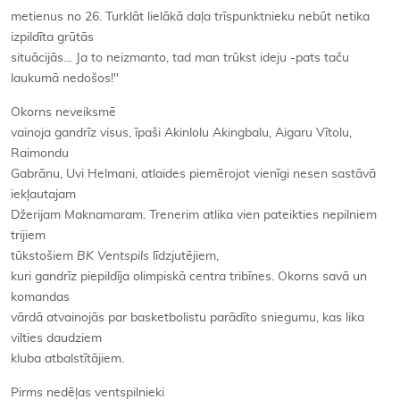
metienus no 26. Turklāt lielākā daļa trīspunktnieku nebūt netika
izpildīta grūtās
situācijās… Ja to neizmanto, tad man trūkst ideju -pats taču
laukumā nedošos!"
Okorns neveiksmē
vainoja gandrīz visus, īpaši Akinlolu Akingbalu, Aigaru Vītolu,
Raimondu
Gabrānu, Uvi Helmani, atlaides piemērojot vienīgi nesen sastāvā
iekļautajam
Džerijam Maknamaram. Trenerim atlika vien pateikties nepilniem
trijiem
tūkstošiem
BK Ventspils
līdzjutējiem,
kuri gandrīz piepildīja olimpiskā centra tribīnes. Okorns savā un
komandas
vārdā atvainojās par basketbolistu parādīto sniegumu, kas lika
vilties daudziem
kluba atbalstītājiem.
Pirms nedēļas ventspilnieki