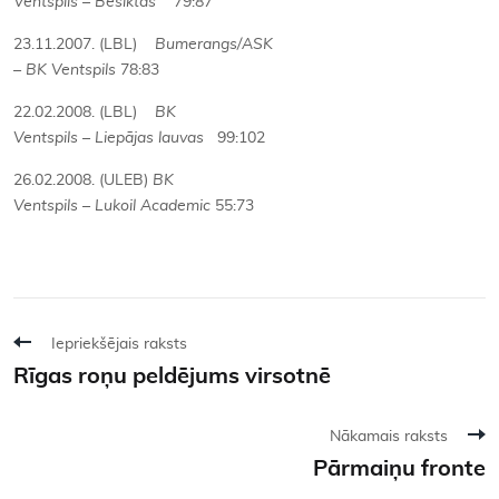
Ventspils – Besiktas
79:87
23.11.2007. (LBL)
Bumerangs/ASK
– BK Ventspils
78:83
22.02.2008. (LBL)
BK
Ventspils – Liepājas lauvas
99:102
26.02.2008. (ULEB)
BK
Ventspils – Lukoil Academic
55:73
Iepriekšējais raksts
Rīgas roņu peldējums virsotnē
Nākamais raksts
Pārmaiņu fronte