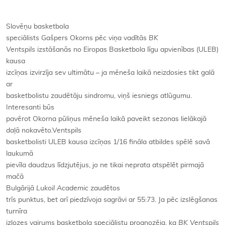
Slovēņu basketbola
speciālists Gašpers Okorns pēc viņa vadītās
BK
Ventspils
izstāšanās no Eiropas Basketbola līgu apvienības (ULEB)
kausa
izcīņas izvirzīja sev ultimātu – ja mēneša laikā neizdosies tikt galā
ar
basketbolistu zaudētāju sindromu, viņš iesniegs atlūgumu.
Interesanti būs
pavērot Okorna pūliņus mēneša laikā paveikt sezonas lielākajā
daļā nokavēto.Ventspils
basketbolisti ULEB kausa izcīņas 1/16 fināla atbildes spēlē savā
laukumā
pievīla daudzus līdzjutējus, jo ne tikai neprata atspēlēt pirmajā
mačā
Bulgārijā
Lukoil Academic
zaudētos
trīs punktus, bet arī piedzīvoja sagrāvi ar 55:73. Ja pēc izslēgšanas
turnīra
izlozes vairums basketbola speciālistu prognozēja, ka
BK Ventspils