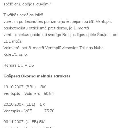
spēlē ar
Liepājas lauvām.
"
Tuvākās nedēļas laikā
varēsim pārliecināties par izmaiņu iespējamību
BK Ventspils
basketbolistu attieksmē pret darbu, jo 1. martā
ventspilniekus gaida ļoti svarīga Baltijas līgas spēle Šauļos, tad
LBL mačs
Valmierā, bet 8. martā Ventspilī viesosies Tallinas klubs
Kalev/Cramo.
Renārs BUIVIDS
Gašpera Okorna melnais saraksts
13.10.2007. (BBL)
BK
Ventspils – Valmiera
50:54
20.10.2007. (LBL)
BK
Ventspils – VEF
75:70
06.11.2007. (ULEB)
BK