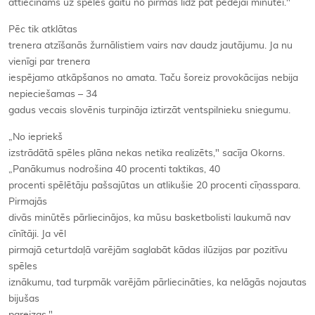
attiecināms uz spēles gaitu no pirmās līdz pat pēdējai minūtei."
Pēc tik atklātas
trenera atzīšanās žurnālistiem vairs nav daudz jautājumu. Ja nu
vienīgi par trenera
iespējamo atkāpšanos no amata. Taču šoreiz provokācijas nebija
nepieciešamas – 34
gadus vecais slovēnis turpināja iztirzāt ventspilnieku sniegumu.
„No iepriekš
izstrādātā spēles plāna nekas netika realizēts," sacīja Okorns.
„Panākumus nodrošina 40 procenti taktikas, 40
procenti spēlētāju pašsajūtas un atlikušie 20 procenti cīņasspara.
Pirmajās
divās minūtēs pārliecinājos, ka mūsu basketbolisti laukumā nav
cīnītāji. Ja vēl
pirmajā ceturtdaļā varējām saglabāt kādas ilūzijas par pozitīvu
spēles
iznākumu, tad turpmāk varējām pārliecināties, ka nelāgās nojautas
bijušas