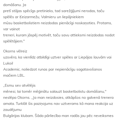
domāšanu. Ja
pretī stājas spēcīgs pretinieks, tad sarežģījumi nerodas, taču
spēlēs ar
Ķeizarmežu, Valmieru
un liepājniekiem
mūsu basketbolistiem neizdodas pienācīgi noskaņoties. Protams,
var vainot
treneri, kuram jāspēj motivēt, taču savu attieksmi neizdodas nodot
spēlētājiem."
Okorns vēlreiz
uzsvēra, ka vienlīdz atbildīgi uztver spēles ar
Liepājas lauvām
vai
Lukoil
Academic,
noliedzot runas par nepienācīgu sagatavošanos
mačiem LBL.
„Esmu sev atvēlējis
mēnesi, lai tomēr mēģinātu salauzt basketbolistu domāšanu,"
neslēpa Okorns. „Ja man neizdosies, atkāpšos no galvenā trenera
amata. Turklāt šis paziņojums nav uztverams kā mana reakcija uz
zaudējumu
Bulgārijas klubam. Šāda pārliecība man radās jau pēc neveiksmes