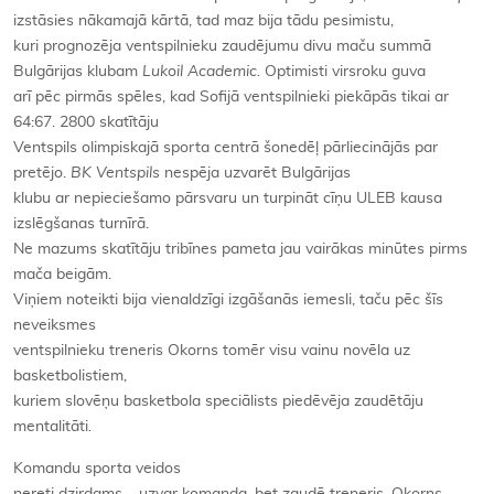
izstāsies nākamajā kārtā, tad maz bija tādu pesimistu,
kuri prognozēja ventspilnieku zaudējumu divu maču summā
Bulgārijas klubam
Lukoil Academic.
Optimisti virsroku guva
arī pēc pirmās spēles, kad Sofijā ventspilnieki piekāpās tikai ar
64:67. 2800 skatītāju
Ventspils olimpiskajā sporta centrā šonedēļ pārliecinājās par
pretējo.
BK Ventspils
nespēja uzvarēt Bulgārijas
klubu ar nepieciešamo pārsvaru un turpināt cīņu ULEB kausa
izslēgšanas turnīrā.
Ne mazums skatītāju tribīnes pameta jau vairākas minūtes pirms
mača beigām.
Viņiem noteikti bija vienaldzīgi izgāšanās iemesli, taču pēc šīs
neveiksmes
ventspilnieku treneris Okorns tomēr visu vainu novēla uz
basketbolistiem,
kuriem slovēņu basketbola speciālists piedēvēja zaudētāju
mentalitāti
.
Komandu sporta veidos