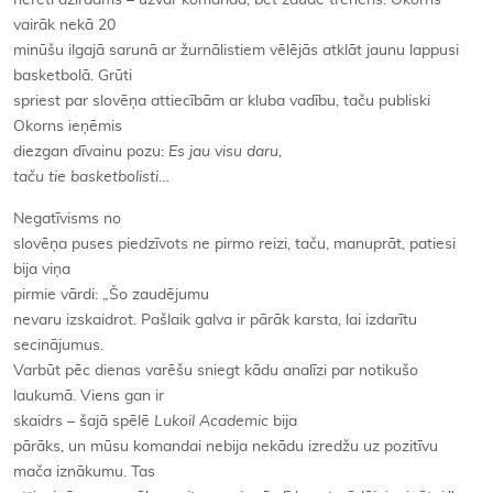
nereti dzirdams – uzvar komanda, bet zaudē treneris. Okorns
vairāk nekā 20
minūšu ilgajā sarunā ar žurnālistiem vēlējās atklāt jaunu lappusi
basketbolā. Grūti
spriest par slovēņa attiecībām ar kluba vadību, taču publiski
Okorns ieņēmis
diezgan dīvainu pozu:
Es jau visu daru,
taču tie basketbolisti
…
Negatīvisms no
slovēņa puses piedzīvots ne pirmo reizi, taču, manuprāt, patiesi
bija viņa
pirmie vārdi: „Šo zaudējumu
nevaru izskaidrot. Pašlaik galva ir pārāk karsta, lai izdarītu
secinājumus.
Varbūt pēc dienas varēšu sniegt kādu analīzi par notikušo
laukumā. Viens gan ir
skaidrs – šajā spēlē
Lukoil Academic
bija
pārāks, un mūsu komandai nebija nekādu izredžu uz pozitīvu
mača iznākumu. Tas