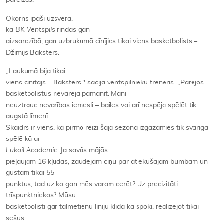
pareizas."
Okorns īpaši uzsvēra,
ka
BK Ventspils
rindās gan
aizsardzībā, gan uzbrukumā cīnījies tikai viens basketbolists –
Džimijs Baksters.
„Laukumā bija tikai
viens cīnītājs – Baksters," sacīja ventspilnieku treneris. „Pārējos
basketbolistus nevarēja pamanīt. Mani
neuztrauc nevarības iemesli – bailes vai arī nespēja spēlēt tik
augstā līmenī.
Skaidrs ir viens, ka pirmo reizi šajā sezonā izgāzāmies tik svarīgā
spēlē kā ar
Lukoil Academic.
Ja savās mājās
pieļaujam 16 kļūdas, zaudējam cīņu par atlēkušajām bumbām un
gūstam tikai 55
punktus, tad uz ko gan mēs varam cerēt? Uz precizitāti
trīspunktniekos? Mūsu
basketbolisti gar tālmetienu līniju klīda kā spoki, realizējot tikai
sešus