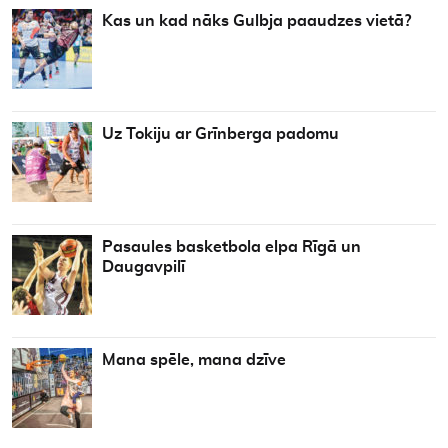
Kas un kad nāks Gulbja paaudzes vietā?
Uz Tokiju ar Grīnberga padomu
Pasaules basketbola elpa Rīgā un
Daugavpilī
Mana spēle, mana dzīve