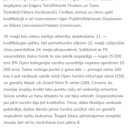
iespējams arī Edgars Točs/Rihards Finsters un Toms
Šmēdiņš/Viktors Koržeņevičs. Cerības vismaz uz vienu spēli
kvalifikācijā ir arī rezervistiem Uģim Puķītim/Mārtiņam Dauburam
un Mārim Lancmanim/Vladam Smirnovam.
20. maijā būs valstu iekšējo attiecību skaidrošana, 21. —
kvalifikācijas spēles, bet pamatturnīrs sāksies 22. maijā. Izšķirošās
cīņas paredzētas 24. maija pēcpusdienā. Salīdzinot ar PK
sacensībām, balvu fonds te nav pārāk iespaidīgs — kopā 25 000
eiro (PK
Open
kategorijas turnīra uzvarētājs nopelna apmēram 10
000 eiro). Toties reitinga punkti ir gana labi — pirmajai vietai 160,
kas ir pat nedaudz vairāk nekā
Open
turnīra ceturtajai vietai (150)
un gandrīz tikpat, cik
Grand Slam
9. vietai (180). Cerams, ka
mūsējie iespēju ievākt labu punktu ražu arī veiksmīgi izmantos.
Savas smiltis un fanu atbalsts to var tikai sekmēt. Organizatoriski
jau pērn turnīrs bija ļoti kvalitatīvs. Tiesa, daba rīkotājus nedaudz
pabiedēja, dažas dienas pirms turnīra uzsūtot vilni un gandrīz
nopludinot spēļu laukumus. Šogad šādus pārsteigumus sinoptiķi
nesola, bet arī to novēršanai esot plāns B.