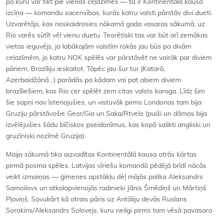
pa kuru var tikt pie vienas ceļazīmes — tā ir Kontinentālā kausa
izcīņa — komandu sacensības, kurās katru valsti pārstāv divi dueti.
Uzvarētājs, kas noskaidrosies nākamā gada vasaras sākumā, uz
Rio varēs sūtīt vēl vienu duetu. Teorētiski tas var būt arī zemākas
vietas ieguvējs, ja labākajām valstīm rokās jau būs pa divām
ceļazīmēm, jo katru NOK spēlēs var pārstāvēt ne vairāk par diviem
pāriem, Brazīliju ieskaitot. Tāpēc jau šur tur (Katarā,
Azerbaidžānā…) parādās pa kādam vai pat abiem diviem
brazīliešiem, kas Rio cer spēlēt zem citas valsts karoga. Līdz šim
šie sapņi nav īstenojušies, un vistuvāk pirms Londonas tam bija
Gruziju pārstāvošie Geor/Gia un Saka/Rtvelo (puiši un dāmas bija
izvēlējušies šādu bīčiskos pseidonīmus, kas kopā salikti angliski un
gruzīniski nozīmē Gruzija).
Maija sākumā tika aizvadītas Kontinentālā kausa otrās kārtas
pirmā posma spēles. Latvijas vīriešu komandā pēdējā brīdī nācās
veikt izmaiņas — ģimenes apstākļu dēļ mājās palika Aleksandrs
Samoilovs un atkalapvienojās radinieki Jānis Šmēdiņš un Mārtiņš
Pļaviņš. Savukārt kā otrais pāris uz Antāliju devās Ruslans
Sorokins/Aleksandrs Solovejs, kuru neilgi pirms tam vēsā pavasara