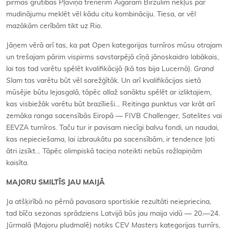
pirmās grūtības Pļaviņa trenerim Aigaram Birzulim nekļūs par
mudinājumu meklēt vēl kādu citu kombināciju. Tiesa, ar vēl
mazākām cerībām tikt uz Rio.
Jāņem vērā arī tas, ka pat
Open
kategorijas turnīros mūsu otrajam
un trešajam pārim vispirms savstarpējā cīņā jānoskaidro labākais,
lai tas tad varētu spēlēt kvalifikācijā (kā tas bija Lucernā).
Grand
Slam
tas varētu būt vēl sarežģītāk. Un arī kvalifikācijas sietā
mūsējie būtu lejasgalā, tāpēc allaž sanāktu spēlēt ar izliktajiem,
kas visbiežāk varētu būt brazīlieši… Reitinga punktus var krāt arī
zemāka ranga sacensībās Eiropā — FIVB
Challenger, Satelites
vai
EEVZA turnīros. Taču tur ir pavisam niecīgi balvu fondi, un naudai,
kas nepieciešama, lai izbraukātu pa sacensībām, ir tendence ļoti
ātri izsīkt… Tāpēc olimpiskā taciņa noteikti nebūs rožlapiņām
kaisīta.
MAJORU SMILTĪS JAU MAIJĀ
Ja atšķirībā no pērnā pavasara sportiskie rezultāti neiepriecina,
tad bīča sezonas sprādziens Latvijā būs jau maija vidū — 20.—24.
Jūrmalā (Majoru pludmalē) notiks CEV
Masters
kategorijas turnīrs,