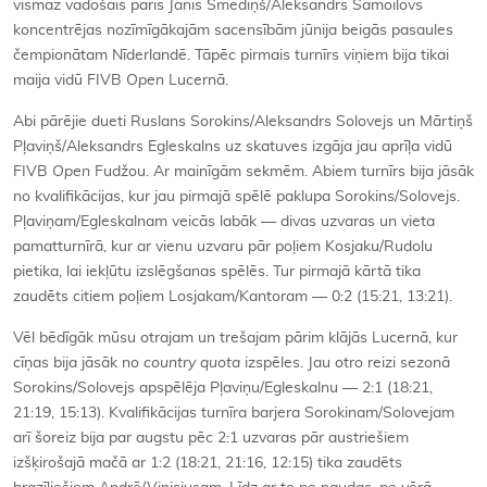
vismaz vadošais pāris Jānis Šmēdiņš/Aleksandrs Samoilovs
koncentrējas nozīmīgākajām sacensībām jūnija beigās pasaules
čempionātam Nīderlandē. Tāpēc pirmais turnīrs viņiem bija tikai
maija vidū FIVB
Open
Lucernā.
Abi pārējie dueti Ruslans Sorokins/Aleksandrs Solovejs un Mārtiņš
Pļaviņš/Aleksandrs Egleskalns uz skatuves izgāja jau aprīļa vidū
FIVB
Open
Fudžou. Ar mainīgām sekmēm. Abiem turnīrs bija jāsāk
no kvalifikācijas, kur jau pirmajā spēlē paklupa Sorokins/Solovejs.
Pļaviņam/Egleskalnam veicās labāk — divas uzvaras un vieta
pamatturnīrā, kur ar vienu uzvaru pār poļiem Kosjaku/Rudolu
pietika, lai iekļūtu izslēgšanas spēlēs. Tur pirmajā kārtā tika
zaudēts citiem poļiem Losjakam/Kantoram — 0:2 (15:21, 13:21).
Vēl bēdīgāk mūsu otrajam un trešajam pārim klājās Lucernā, kur
cīņas bija jāsāk no
country quota
izspēles. Jau otro reizi sezonā
Sorokins/Solovejs apspēlēja Pļaviņu/Egleskalnu — 2:1 (18:21,
21:19, 15:13). Kvalifikācijas turnīra barjera Sorokinam/Solovejam
arī šoreiz bija par augstu pēc 2:1 uzvaras pār austriešiem
izšķirošajā mačā ar 1:2 (18:21, 21:16, 12:15) tika zaudēts