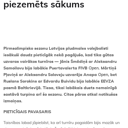
piezemēts sākums
Kontakti
Pirmsolimpisko sezonu Latvijas pludmales volejbolisti
iesākuši daudz pieticīgāk nekā pagājušo, kad tika gūtas
uzvaras vairākos turnīros — Jānis Šmēdiņš ar Aleksandru
Samoilovu bija labākie Puertavalerta FIVB
Open
. Mārtiņš
Pļaviņš ar Aleksandru Soloveju uzvarēja Anapa
Open
, bet
Ruslans Sorokins ar Edvardu Buividu bija labākie EEVZA
posmā Baltkrievijā. Tiesa, tikai labākais duets nemainīgā
sastāvā turpina arī šo sezonu. Citos pāros atkal notikušas
izmaiņas.
PIETICĪGAIS PAVASARIS
Taisnības labad jāpiebilst, ka arī turnīru pagaidām bijis mazāk un