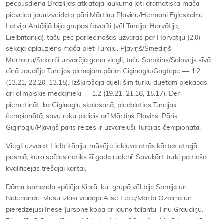
pēcpusdienā
Brazīlijas
atklātajā laukumā ļoti dramatiskā mačā
pieveica jaunizveidoto pāri Mārtiņu Pļaviņu/Hermani Egleskalnu.
Latvija Antālijā bija grupas favorīti (vēl Turcija, Horvātija,
Lielbritānija), taču pēc pārliecinošās uzvaras pār Horvātiju (2:0)
sekoja aplauziens mačā pret Turciju. Pļaviņš/Šmēdiņš
Mermeru/Sekerči uzvarēja gana viegli, taču Sorokins/Solovejs sīvā
cīņā zaudēja Turcijas pirmajam pārim Giginoglu/Gogtepe — 1:2
(13:21, 22:20, 13:15). Izšķirošajā duelī šim turku duetam piekāpās
arī olimpiskie medaļnieki — 1:2 (19:21, 21:16, 15:17). Der
piemetināt, ka Giginoglu skološanā, piedaloties Turcijas
čempionātā, savu roku pielicis arī Mārtiņš Pļaviņš. Pāris
Giginoglu/Pļaviņš pāris reizes ir uzvarējuši Turcijas čempionātā.
Viegli uzvarot Lielbritāniju, mūsējie iekļuva otrās kārtas otrajā
posmā, kura spēles notiks šī gada rudenī. Savukārt turki pa tiešo
kvalificējās trešajai kārtai.
Dāmu komanda spēlēja Kiprā, kur grupā vēl bija Somija un
Nīderlande. Mūsu izlasi veidoja Alise Lece/Marta Ozoliņa un
pieredzējusī Inese Jursone kopā ar jauno talantu Tīnu Graudiņu.