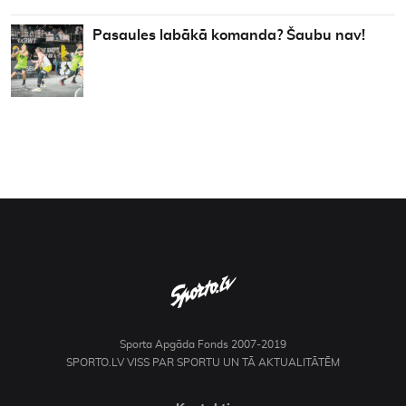
Pasaules labākā komanda? Šaubu nav!
Sporta Apgāda Fonds 2007-2019
SPORTO.LV VISS PAR SPORTU UN TĀ AKTUALITĀTĒM