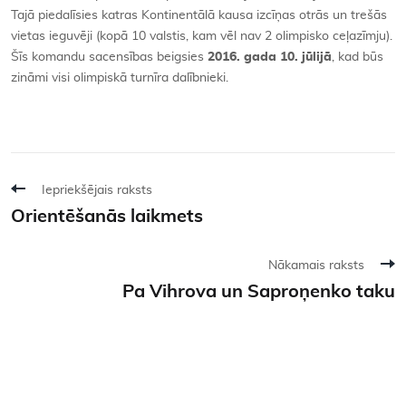
Tajā piedalīsies katras Kontinentālā kausa izcīņas otrās un trešās
vietas ieguvēji (kopā 10 valstis, kam vēl nav 2 olimpisko ceļazīmju).
Šīs komandu sacensības beigsies
2016. gada 10. jūlijā
, kad būs
zināmi visi olimpiskā turnīra dalībnieki.
Iepriekšējais raksts
Orientēšanās laikmets
Nākamais raksts
Pa Vihrova un Saproņenko taku