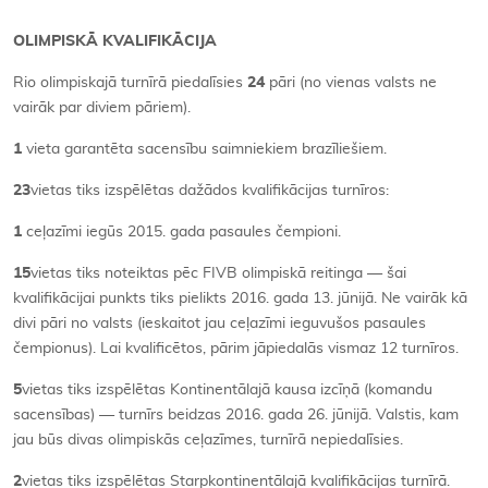
OLIMPISKĀ KVALIFIKĀCIJA
Rio olimpiskajā turnīrā piedalīsies
24
pāri (no vienas valsts ne
vairāk par diviem pāriem).
1
vieta garantēta sacensību saimniekiem brazīliešiem.
23
vietas tiks izspēlētas dažādos kvalifikācijas turnīros:
1
ceļazīmi iegūs 2015. gada pasaules čempioni.
15
vietas tiks noteiktas pēc FIVB olimpiskā reitinga — šai
kvalifikācijai punkts tiks pielikts 2016. gada 13. jūnijā. Ne vairāk kā
divi pāri no valsts (ieskaitot jau ceļazīmi ieguvušos pasaules
čempionus). Lai kvalificētos, pārim jāpiedalās vismaz 12 turnīros.
5
vietas tiks izspēlētas Kontinentālajā kausa izcīņā (komandu
sacensības) — turnīrs beidzas 2016. gada 26. jūnijā. Valstis, kam
jau būs divas olimpiskās ceļazīmes, turnīrā nepiedalīsies.
2
vietas tiks izspēlētas Starpkontinentālajā kvalifikācijas turnīrā.