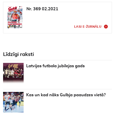
Nr. 369 02.2021
LASI E-ŽURNĀLU
Līdzīgi raksti
Latvijas futbola jubilejas gads
Kas un kad nāks Gulbja paaudzes vietā?