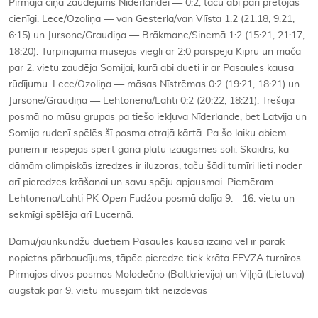
Pirmajā cīņā zaudējums Nīderlandei — 0:2, taču abi pāri pretojās
cienīgi. Lece/Ozoliņa — van Gesterla/van Vlīsta 1:2 (21:18, 9:21,
6:15) un Jursone/Graudiņa — Brākmane/Sinemā 1:2 (15:21, 21:17,
18:20). Turpinājumā mūsējās viegli ar 2:0 pārspēja Kipru un mačā
par 2. vietu zaudēja Somijai, kurā abi dueti ir ar Pasaules kausa
rūdījumu. Lece/Ozoliņa — māsas Nīstrēmas 0:2 (19:21, 18:21) un
Jursone/Graudiņa — Lehtonena/Lahti 0:2 (20:22, 18:21). Trešajā
posmā no mūsu grupas pa tiešo iekļuva Nīderlande, bet Latvija un
Somija rudenī spēlēs šī posma otrajā kārtā. Pa šo laiku abiem
pāriem ir iespējas spert gana platu izaugsmes soli. Skaidrs, ka
dāmām olimpiskās izredzes ir iluzoras, taču šādi turnīri lieti noder
arī pieredzes krāšanai un savu spēju apjausmai. Piemēram
Lehtonena/Lahti PK
Open
Fudžou posmā dalīja 9.—16. vietu un
sekmīgi spēlēja arī Lucernā.
Dāmu/jaunkundžu duetiem Pasaules kausa izcīņa vēl ir pārāk
nopietns pārbaudījums, tāpēc pieredze tiek krāta EEVZA turnīros.
Pirmajos divos posmos Molodečno (Baltkrievija) un Viļņā (Lietuva)
augstāk par 9. vietu mūsējām tikt neizdevās