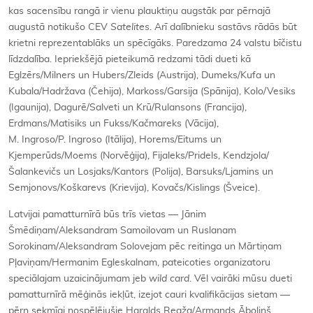
kas sacensību rangā ir vienu plauktiņu augstāk par pērnajā
augustā notikušo CEV
Satelites.
Arī dalībnieku sastāvs rādās būt
krietni reprezentablāks un spēcīgāks. Paredzama 24 valstu bīčistu
līdzdalība. Iepriekšējā pieteikumā redzami tādi dueti kā
Eglzērs/Milners un Hubers/Zleids (Austrija), Dumeks/Kufa un
Kubala/Hadržava (Čehija), Markoss/Garsija (Spānija), Kolo/Vesiks
(Igaunija), Dagurē/Salveti un Krū/Rulansons (Francija),
Erdmans/Matisiks un Fukss/Kačmareks (Vācija),
M. Ingroso/P. Ingroso (Itālija), Horems/Eitums un
Kjemperūds/Moems (Norvēģija), Fijaleks/Pridels, Kendzjola/
Šalankevičs un Losjaks/Kantors (Polija), Barsuks/Ljamins un
Semjonovs/Koškarevs (Krievija), Kovačs/Kislings (Šveice).
Latvijai pamatturnīrā būs trīs vietas — Jānim
Šmēdiņam/Aleksandram Samoilovam un Ruslanam
Sorokinam/Aleksandram Solovejam pēc reitinga un Mārtiņam
Pļaviņam/Hermanim Egleskalnam, pateicoties organizatoru
speciālajam uzaicinājumam jeb
wild card
. Vēl vairāki mūsu dueti
pamatturnīrā mēģinās iekļūt, izejot cauri kvalifikācijas sietam —
pērn sekmīgi nospēlējušie Haralds Regža/Armands Āboliņš,