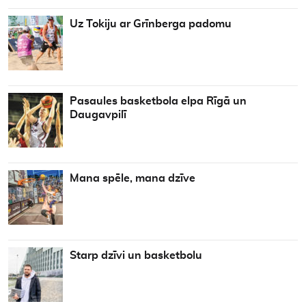
Uz Tokiju ar Grīnberga padomu
Pasaules basketbola elpa Rīgā un
Daugavpilī
Mana spēle, mana dzīve
Starp dzīvi un basketbolu