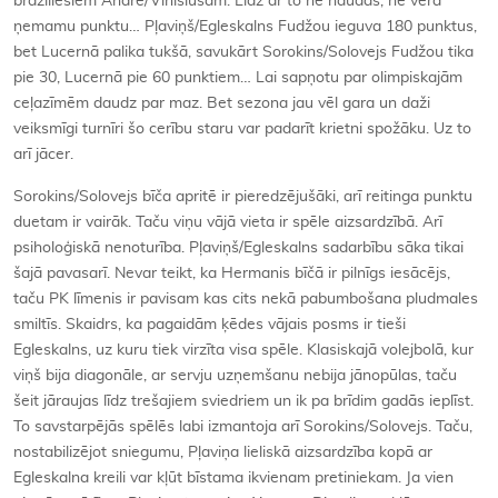
brazīliešiem Andrē/Vinisiusam. Līdz ar to ne naudas, ne vērā
ņemamu punktu… Pļaviņš/Egleskalns Fudžou ieguva 180 punktus,
bet Lucernā palika tukšā, savukārt Sorokins/Solovejs Fudžou tika
pie 30, Lucernā pie 60 punktiem… Lai sapņotu par olimpiskajām
ceļazīmēm daudz par maz. Bet sezona jau vēl gara un daži
veiksmīgi turnīri šo cerību staru var padarīt krietni spožāku. Uz to
arī jācer.
Sorokins/Solovejs bīča apritē ir pieredzējušāki, arī reitinga punktu
duetam ir vairāk. Taču viņu vājā vieta ir spēle aizsardzībā. Arī
psiholoģiskā nenoturība. Pļaviņš/Egleskalns sadarbību sāka tikai
šajā pavasarī. Nevar teikt, ka Hermanis bīčā ir pilnīgs iesācējs,
taču PK līmenis ir pavisam kas cits nekā pabumbošana pludmales
smiltīs. Skaidrs, ka pagaidām ķēdes vājais posms ir tieši
Egleskalns, uz kuru tiek virzīta visa spēle. Klasiskajā volejbolā, kur
viņš bija diagonāle, ar servju uzņemšanu nebija jānopūlas, taču
šeit jāraujas līdz trešajiem sviedriem un ik pa brīdim gadās ieplīst.
To savstarpējās spēlēs labi izmantoja arī Sorokins/Solovejs. Taču,
nostabilizējot sniegumu, Pļaviņa lieliskā aizsardzība kopā ar
Egleskalna kreili var kļūt bīstama ikvienam pretiniekam. Ja vien