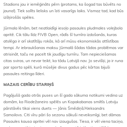
Stadions jau ir iemēģināts pērn (protams, ka šogad tas būvēts no
jauna!). Tiek solīts lielisks un īsti vasarīgs laiks. Vismaz tad, kad būs
izšķirošās spēles.
Jūrmala lēnām, bet neatlaidīgi iesoļo pasaules pludmales volejbola
apritē. Cik tālu līdz FIVB
Open
, rādīs šī turnīra izdošanās, kuras
atslēga ir arī skatītāju rokās, kā arī mūsu ekonomiskās attīstības
tempi. Ar iebraukšanas maksu Jūrmalā šādas tādas problēmas var
atrisināt, taču ne pacelt tik jaudīgu turnīru. Tam nepieciešamas
citas sviras, un nevar teikt, ka tādu Latvijā nav. Jo sevišķi, ja ir runa
par sporta spēli, kurā mūsējie divus gadus pēc kārtas bijuši
pasaules reitinga līderi.
MAZAIS CERĪBU STARIŅŠ
Pagājušā gada otrās puses un šī gada sākuma notikumi vedina uz
domām, ka Riodežaneiro spēlēs un Kopakabanas smiltīs Latviju
pārstāvēs tikai viens duets — Jānis Šmēdiņš/Aleksandrs
Samoilovs. Citi vīru pāri šo sezonu sākuši neveiksmīgi, bet dāmas
Pasaules kausa apritei vēl nav izaugušas. Tiesa, ir vēl viena taciņa,