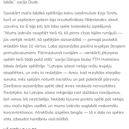
labāk,” sacīja Dude.
Savukārt mača labākā spēlētāja balvu saņēmušais Kejs Smits,
kurš ar septiņiem goliem bija rezultatīvākais Nīderlandes izlasē,
uzsvēra, ka šī bija ļoti, ļoti laba spēle holandiešu izpildījumā.
“Mums izdevās nospēlēt tieši tā, kā pirms cīņas bijām runājuši —
jūs varējāt redzēt, kā spēlējām aizsardzībā — pirmajā puslaikā
ielaidām tikai 10 vārtus. Laba aizsardzība pavēra iespējas ātrajiem
pretuzbrukumiem. Pārtraukumā runājām — vienkārši jāturpina
spēlēt tieši tādā pašā stilā,” sacīja Dānijas kluba TTH Holstebro
labais ārējais spēlētājs. “Latvijas izlasei nebija reālu iespēju
atspēlēties, un mēs to redzējām — ikreiz, kad rezultāta starpība
saruka, mēs spējām noturēt iniciatīvu un pat palielināt pārsvaru.
Dzelžaina aizsardzība spēlē allaž ienes nedaudz nervozitātes.
Redzējām, ka Latvijas izlase mēģināja rast dažādus risinājumus,
bet nekas īsti nestrādāja. Nekāda lūzuma punkta spēlē pat nebija,
visu maču bijām vadībā, un mums izdevās saglabāt maksimālu
koncentrēšanos. Atraktīvās izspēles beigās — tā ir daļa no spēles
stila, izbaudot handbolu visā būtībā.