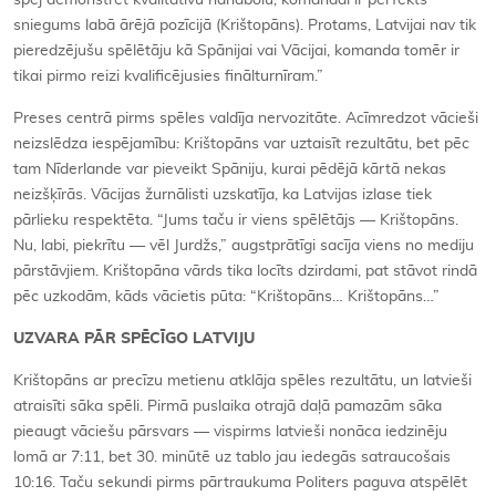
spēj demonstrēt kvalitatīvu handbolu, komandai ir perfekts
sniegums labā ārējā pozīcijā (Krištopāns). Protams, Latvijai nav tik
pieredzējušu spēlētāju kā Spānijai vai Vācijai, komanda tomēr ir
tikai pirmo reizi kvalificējusies finālturnīram.”
Preses centrā pirms spēles valdīja nervozitāte. Acīmredzot vācieši
neizslēdza iespējamību: Krištopāns var uztaisīt rezultātu, bet pēc
tam Nīderlande var pieveikt Spāniju, kurai pēdējā kārtā nekas
neizšķīrās. Vācijas žurnālisti uzskatīja, ka Latvijas izlase tiek
pārlieku respektēta. “Jums taču ir viens spēlētājs — Krištopāns.
Nu, labi, piekrītu — vēl Jurdžs,” augstprātīgi sacīja viens no mediju
pārstāvjiem. Krištopāna vārds tika locīts dzirdami, pat stāvot rindā
pēc uzkodām, kāds vācietis pūta: “Krištopāns… Krištopāns…”
UZVARA PĀR SPĒCĪGO LATVIJU
Krištopāns ar precīzu metienu atklāja spēles rezultātu, un latvieši
atraisīti sāka spēli. Pirmā puslaika otrajā daļā pamazām sāka
pieaugt vāciešu pārsvars — vispirms latvieši nonāca iedzinēju
lomā ar 7:11, bet 30. minūtē uz tablo jau iedegās satraucošais
10:16. Taču sekundi pirms pārtraukuma Politers paguva atspēlēt