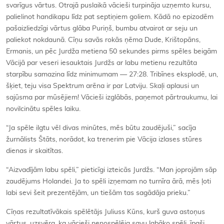
svarīgus vārtus. Otrajā puslaikā vācieši turpināja uzņemto kursu,
palielinot handikapu līdz pat septiņiem goliem. Kādā no epizodēm
pašaizliedzīgi vārtus glāba Puriņš, bumbu atvairot ar seju un
paliekot nokdaunā. Cīņu savās rokās ņēma Dude, Krištopāns,
Ermanis, un pēc Jurdža metiena 50 sekundes pirms spēles beigām
Vācijā par veseri iesauktais Jurdžs ar labu metienu rezultāta
starpību samazina līdz minimumam — 27:28. Tribīnes eksplodē, un,
šķiet, teju visa Spektrum arēna ir par Latviju. Skaļi aplausi un
sajūsma par mūsējiem! Vācieši izglābās, paņemot pārtraukumu, lai
novilcinātu spēles laiku.
“Ja spēle ilgtu vēl divas minūtes, mēs būtu zaudējuši,” sacīja
žurnālists Štāts, norādot, ka trenerim pie Vācija izlases stūres
dienas ir skaitītas.
“Aizvadījām labu spēli,” pieticīgi izteicās Jurdžs. “Man joprojām sāp
zaudējums Holandei. Ja to spēli izņemam no turnīra ārā, mēs ļoti
labi sevi šeit prezentējām, un tiešām tas sagādāja prieku.”
Cīņas rezultatīvākais spēlētājs Juliuss Kūns, kurš guva astoņus
vārtus, uzsvēra, ka vācieši nenospēlēja savu labāko spēli, īpaši