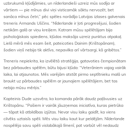
uzbrukumā kļūdījāmies, un nīderlandieši uzreiz mūs sodīja ar
vārtiem — pie mīnus divi viņi visticamāk sāktu nervozēt, bet
sanāca mīnus četri,” pēc spēles norādīja Latvijas izlases galvenais
treneris Armands Uščins. “Nīderlande ir ļoti progresējusi, šodien
netikām galā ar viņu kreiļiem. Katram mūsu spēlētājam bija
psiholoģiskais spiediens, kļūdas maksāja uzreiz punktus atpakaļ.
Lielā mērā mēs esam šeit, pateicoties Dainim (Krištopānam),
šodien viņš nebija tik aktīvs, nepavilka arī vārtsargi, kā gribētos.”
Treneris nepiekrita, ka izvēlētā stratēģija, gatavoties čempionātam
bez pārbaudes spēlēm, būtu bijusi kļūda: “Veterāniem vajag vairāk
laika, lai atjaunotos. Mēs varējām atstāt pirmo septītnieku malā un
braukt uz pārbaudes spēlēm ar jaunajiem spēlētājiem, bet tas
nebija mūsu mērķis.”
Kapteinis Dude uzsvēra, ka komanda pārāk daudz paļāvusies uz
Krištopānu. “Pašiem ir vairāk jāuzņemas iniciatīva, kuras pietrūka
— tāpat kā atbildības izjūtas. Nevar visu laiku gaidīt, ka viens
cilvēks uztaisīs spēli. Mēs visu laiku kaut kur peldējām. Nīderlande
nospēlēja savu spēli vislabākajā līmenī, pat varbūt vēl nedaudz