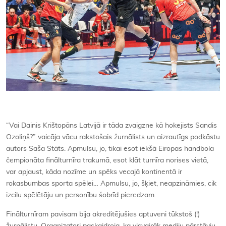
“Vai Dainis Krištopāns Latvijā ir tāda zvaigzne kā hokejists Sandis
Ozoliņš?” vaicāja vācu rakstošais žurnālists un aizrautīgs podkāstu
autors Saša Stāts. Apmulsu, jo, tikai esot iekšā Eiropas handbola
čempionāta finālturnīra trakumā, esot klāt turnīra norises vietā,
var apjaust, kāda nozīme un spēks vecajā kontinentā ir
rokasbumbas sporta spēlei… Apmulsu, jo, šķiet, neapzināmies, cik
izcilu spēlētāju un personību šobrīd pieredzam.
Finālturnīram pavisam bija akreditējušies aptuveni tūkstoš (!)