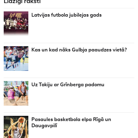
Līdzīgi raksti
Latvijas futbola jubilejas gads
Kas un kad nāks Gulbja paaudzes vietā?
Uz Tokiju ar Grīnberga padomu
Pasaules basketbola elpa Rīgā un
Daugavpilī