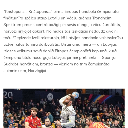
Kontakti
“Krištopāns… Krištopāns…” pirms Eiropas handbola čempionāta
finālturnīra spēles starp Latviju un Vāciju arēnas Trondheim
Spektrum preses centrā bažīgi pie sevis dungoja vācu žurnālists,
nervozi riņķojot apkārt. No malas tas izskatījās nedaudz dīvaini,
taču šī epizode izcili raksturoja, kā Latvijas handbola valstsvienību
uztver citās turnīra dalībvalstīs. Un zināmā mērā — arī Latvijas
izlases veikumu savā debijā Eiropas čempionātā kopumā, kurā
čempiona titulu nosargāja Latvijas pirmie pretinieki — Spānija.
Sudrabs horvātiem, bronza — vieniem no trim čempionāta
saimniekiem, Norvēģijai.