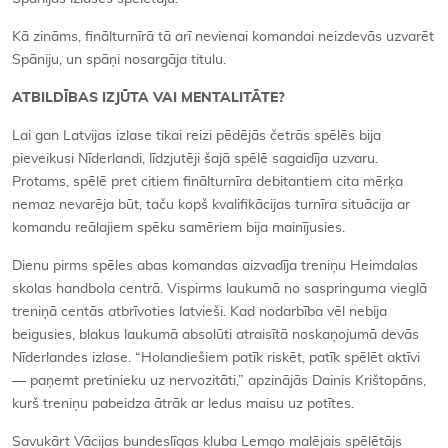
Kā zināms, finālturnīrā tā arī nevienai komandai neizdevās uzvarēt
Spāniju, un spāņi nosargāja titulu.
ATBILDĪBAS IZJŪTA VAI MENTALITĀTE?
Lai gan Latvijas izlase tikai reizi pēdējās četrās spēlēs bija
pieveikusi Nīderlandi, līdzjutēji šajā spēlē sagaidīja uzvaru.
Protams, spēlē pret citiem finālturnīra debitantiem cita mērķa
nemaz nevarēja būt, taču kopš kvalifikācijas turnīra situācija ar
komandu reālajiem spēku samēriem bija mainījusies.
Dienu pirms spēles abas komandas aizvadīja treniņu Heimdalas
skolas handbola centrā. Vispirms laukumā no saspringuma vieglā
treniņā centās atbrīvoties latvieši. Kad nodarbība vēl nebija
beigusies, blakus laukumā absolūti atraisītā noskaņojumā devās
Nīderlandes izlase. “Holandiešiem patīk riskēt, patīk spēlēt aktīvi
— paņemt pretinieku uz nervozitāti,” apzinājās Dainis Krištopāns,
kurš treniņu pabeidza ātrāk ar ledus maisu uz potītes.
Savukārt Vācijas bundeslīgas kluba Lemgo malējais spēlētājs