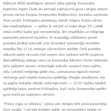
Klātesot 4500 skatītājiem, latvieši sāka spēcīgi. Komandas
kapteinis Ingars Dude jau pirmajā uzbrukumā guva Latvijas izlases
pirmos vārtus Eiropas čempionātu finālturnīros. Iniciatīvu uzņēmās
Aivis Jurdžs, Krištopāns piebalsoja, kamēr Edgars Kukša vārtos
bija nepārspējams, — spēles 8. minūtē uz kuba dega 3:0. Labāk
nekā cerēts! Spāņi gan nenodrebēja, ātri atspēlējās un mēģināja
pamazām pārņemt iniciatīvu. Ar iespaidīgu tālšāvienu pirmā
puslaika pēdējā sekundē Uvis Strazdiņš samazināja rezultāta
starpību līdz 11:14, neļaujot sāncenšiem atslābt. Otrā puslaika
sākumā spāņi nervozā cīņā saņem otro sarkano kartīti (vispirms
diskvalifikāciju dabūja viens no komandas līderiem Horhe Makeda),
taču spāņiem aizvien veiksmīgāk izdevās uzspiest savu spēles
stilu. Latvieši mēģināja glābt cīņu, uzbrukumos ilgstoši mainot
vārtsargu pret septīto laukuma spēlētāju. Beigās zaudējums, kas
uz papīra izskatās sliktāk, nekā bija mačs — 22:33. Spēles labākā
spēlētāja balvu saņēma Krištopāns, kurš visās čempionāta spēlēs
guva katrā pa septiņiem vārtiem.
“Prieks mijas ar vilšanos,” izjūtas pēc debijas MIX zonā komentēja
Aivis Jurdžs. “Ļoti labi iegājām spēlē, no nervozitātes nebija ne