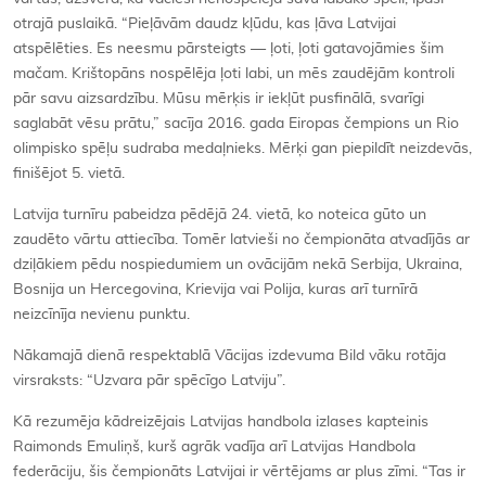
otrajā puslaikā. “Pieļāvām daudz kļūdu, kas ļāva Latvijai
atspēlēties. Es neesmu pārsteigts — ļoti, ļoti gatavojāmies šim
mačam. Krištopāns nospēlēja ļoti labi, un mēs zaudējām kontroli
pār savu aizsardzību. Mūsu mērķis ir iekļūt pusfinālā, svarīgi
saglabāt vēsu prātu,” sacīja 2016. gada Eiropas čempions un Rio
olimpisko spēļu sudraba medaļnieks. Mērķi gan piepildīt neizdevās,
finišējot 5. vietā.
Latvija turnīru pabeidza pēdējā 24. vietā, ko noteica gūto un
zaudēto vārtu attiecība. Tomēr latvieši no čempionāta atvadījās ar
dziļākiem pēdu nospiedumiem un ovācijām nekā Serbija, Ukraina,
Bosnija un Hercegovina, Krievija vai Polija, kuras arī turnīrā
neizcīnīja nevienu punktu.
Nākamajā dienā respektablā Vācijas izdevuma Bild vāku rotāja
virsraksts: “Uzvara pār spēcīgo Latviju”.
Kā rezumēja kādreizējais Latvijas handbola izlases kapteinis
Raimonds Emuliņš, kurš agrāk vadīja arī Latvijas Handbola
federāciju, šis čempionāts Latvijai ir vērtējams ar plus zīmi. “Tas ir