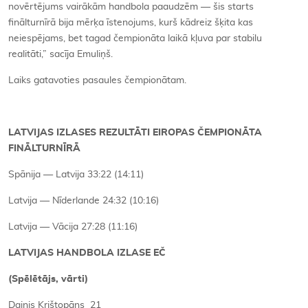
novērtējums vairākām handbola paaudzēm — šis starts
finālturnīrā bija mērķa īstenojums, kurš kādreiz šķita kas
neiespējams, bet tagad čempionāta laikā kļuva par stabilu
realitāti,” sacīja Emuliņš.
Laiks gatavoties pasaules čempionātam.
LATVIJAS IZLASES REZULTĀTI EIROPAS ČEMPIONĀTA
FINĀLTURNĪRĀ
Spānija — Latvija 33:22 (14:11)
Latvija — Nīderlande 24:32 (10:16)
Latvija — Vācija 27:28 (11:16)
LATVIJAS HANDBOLA IZLASE EČ
(Spēlētājs, vārti)
Dainis Krištopāns 21