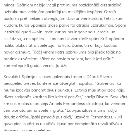
miņas. Spāņiem nebija viegli pret mums pozicionālā aizsardzībā,
uzbrukumus veidojām pacietīgi un meklējām iespējas. Otrajā
puslaikā pretiniekiem atvieglojām dzīvi ar vienkāršām, tehniskām
kļūdām, kuras Spānijas izlase pārvērta ātrajos uzbrukumos. Spāņi
ir taktiski gudri — viņi redz, kur mums ir galvenais ierocis, un
izslēdz viņu no spēles — tas nav tik vienkārši: spāņi Krištopānam
nolika blakus ātru spēlētāju, no kura Dainis tīri ar kāju kustību
nevar aizmukt. Tādēļ viņam katrs uzbrukums bija jāsāk tālāk no
pretinieku vārtiem, sākot no saviem soļiem, kas ir ļoti grūti,”
komentēja 36 gadus vecais Jurdžs.
Savukārt Spānijas izlases galvenais treneris Džordi Rivera
pēcspēles preses konferencē atviegloti nopūtās. “Galvenais, ka
mums izdevās paņemt divus punktus. Latvija mūs stipri izaicināja,
divas sarkanās kartītes lika krietni pasvīst,” sacīja Rivera. Savukārt
kreisās malas uzbrucējs Anhels Fernandess skaidroja, ka vienmēr
čempionātā pirmā spēle ir grūta. “Latvijas izlase mums radīja
daudz grūtību, īpaši pirmajā puslaikā,” uzsvēra Fernandess, kurš
guva piecus vārtus un vēlāk kļuva par čempionāta rezultatīvāko
Spānijas izlases spēlētāju.