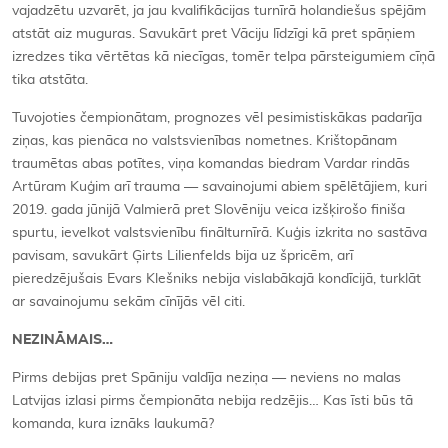
vajadzētu uzvarēt, ja jau kvalifikācijas turnīrā holandiešus spējām
atstāt aiz muguras. Savukārt pret Vāciju līdzīgi kā pret spāņiem
izredzes tika vērtētas kā niecīgas, tomēr telpa pārsteigumiem cīņā
tika atstāta.
Tuvojoties čempionātam, prognozes vēl pesimistiskākas padarīja
ziņas, kas pienāca no valstsvienības nometnes. Krištopānam
traumētas abas potītes, viņa komandas biedram Vardar rindās
Artūram Kuģim arī trauma — savainojumi abiem spēlētājiem, kuri
2019. gada jūnijā Valmierā pret Slovēniju veica izšķirošo finiša
spurtu, ievelkot valstsvienību finālturnīrā. Kuģis izkrita no sastāva
pavisam, savukārt Ģirts Lilienfelds bija uz špricēm, arī
pieredzējušais Evars Klešniks nebija vislabākajā kondīcijā, turklāt
ar savainojumu sekām cīnījās vēl citi.
NEZINĀMAIS…
Pirms debijas pret Spāniju valdīja neziņa — neviens no malas
Latvijas izlasi pirms čempionāta nebija redzējis… Kas īsti būs tā
komanda, kura iznāks laukumā?