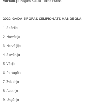
Vārtsargi:
Edgars Kukša, Raitis Puriņš
2020. GADA EIROPAS ČEMPIONĀTS HANDBOLĀ
1. Spānija
2. Horvātija
3. Norvēģija
4. Slovēnija
5. Vācija
6. Portugāle
7. Zviedrija
8. Austrija
9. Ungārija