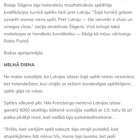
Bobijs Šāgens bija holandiešu rezultatīvākais spēlētājs
kvalifikācijas turnīrā spēlēs tieši pret Latviju. “Šajā turnīrā gribam
uzvarēt vismaz vienu spēli. Pret Latviju — tās vienmēr ir sīvas un
smagas cīņas,” sacīja atraktīvais Šāgens. Viņš brīvajā laikā
nodarbojas ar handbola žurnālistiku — līdzīgi kā mūsu vārtsargs
Raitis Puriņš.
Bažas apstiprinājās.
MELNĀ DIENA
No malas izskatījās, ka Latvijas izlasei šajā spēlē nekas nesanāca,
bet holandiešiem, kuri cīnījās ar sešiem bundeslīgas spēlētājiem,
spēle gāja no rokas.
Spēles sākumā pēc Nila Kreicberga metiena Latvijas izlase
gandrīz 6000 skatītāju klātienē izvirzījās vadībā ar 1:0, taču tā arī
palika pēdējā reize, kad vadībā bija sarkanbaltsarkanie…
“Brīdis, kad varējām spēli salauzt, bija otrajā puslaikā, kad
atspēlējāmies līdz mīnus trīs, mums bija bumba, bet paši