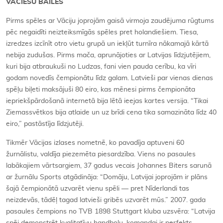
VĀCIEŠU BAILES
Pirms spēles ar Vāciju joprojām gaisā virmoja zaudējuma rūgtums
pēc negaidīti neizteiksmīgās spēles pret holandiešiem. Tiesa,
izredzes izcīnīt otro vietu grupā un iekļūt turnīra nākamajā kārtā
nebija zudušas. Pirms mača, aprunājoties ar Latvijas līdzjutējiem,
kuri bija atbraukuši no Ludzas, fani vien pauda cerību, ka vīri
godam novedīs čempionātu līdz galam. Latvieši par vienas dienas
spēļu biļeti maksājuši 80 eiro, kas mēnesi pirms čempionāta
iepriekšpārdošanā internetā bija lētā ieejas kartes versija. “Tikai
Ziemassvētkos bija atlaide un uz brīdi cena tika samazināta līdz 40
eiro,” pastāstīja līdzjutēji.
Tikmēr Vācijas izlases nometnē, ko pavadīja aptuveni 60
žurnālistu, valdīja piezemēta piesardzība. Viens no pasaules
labākajiem vārtsargiem, 37 gadus vecais Johannes Biters sarunā
ar žurnālu Sports atgādināja: “Domāju, Latvijai joprojām ir plāns
šajā čempionātā uzvarēt vienu spēli — pret Nīderlandi tas
neizdevās, tādēļ tagad latvieši gribēs uzvarēt mūs.” 2007. gada
pasaules čempions no TVB 1898 Stuttgart kluba uzsvēra: “Latvija