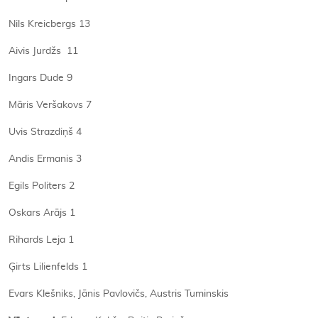
Nils Kreicbergs 13
Aivis Jurdžs 11
Ingars Dude 9
Māris Veršakovs 7
Uvis Strazdiņš 4
Andis Ermanis 3
Egils Politers 2
Oskars Arājs 1
Rihards Leja 1
Ģirts Lilienfelds 1
Evars Klešniks, Jānis Pavlovičs, Austris Tuminskis