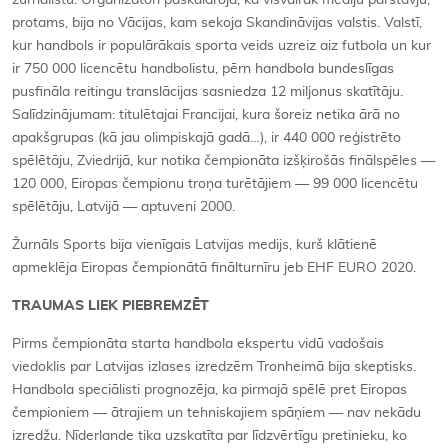
žurnālistu. Organizatori paskaidroja, ka visvairāk mediju pārstāvju,
protams, bija no Vācijas, kam sekoja Skandināvijas valstis. Valstī,
kur handbols ir populārākais sporta veids uzreiz aiz futbola un kur
ir 750 000 licencētu handbolistu, pērn handbola bundeslīgas
pusfināla reitingu translācijas sasniedza 12 miljonus skatītāju.
Salīdzinājumam: titulētajai Francijai, kura šoreiz netika ārā no
apakšgrupas (kā jau olimpiskajā gadā…), ir 440 000 reģistrēto
spēlētāju, Zviedrijā, kur notika čempionāta izšķirošās finālspēles —
120 000, Eiropas čempionu troņa turētājiem — 99 000 licencētu
spēlētāju, Latvijā — aptuveni 2000.
Žurnāls Sports bija vienīgais Latvijas medijs, kurš klātienē
apmeklēja Eiropas čempionātā finālturnīru jeb EHF EURO 2020.
TRAUMAS LIEK PIEBREMZĒT
Pirms čempionāta starta handbola ekspertu vidū vadošais
viedoklis par Latvijas izlases izredzēm Tronheimā bija skeptisks.
Handbola speciālisti prognozēja, ka pirmajā spēlē pret Eiropas
čempioniem — ātrajiem un tehniskajiem spāņiem — nav nekādu
izredžu. Nīderlande tika uzskatīta par līdzvērtīgu pretinieku, ko