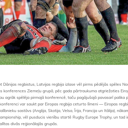
 Dānijas regbistus, Latvijas regbija izlase vēl pirms pēdējās spēles No
rās konferences Ziemeļu grupā, pēc gada pārtraukuma atgriežoties Eir
jau agrāk spēlēja pirmajā konferencē, taču pagājušajā pavasarī palika 
konferenci var saukt par Eiropas regbija ceturto līmeni — Eiropas regbi
lībnieku sastāvs (Anglija, Skotija, Velsa, Īrija, Francija un Itālija), nā
mpionship, vēl pusducis vienību startē Rugby Europe Trophy, un tad i
ītas divās reģionālajās grupās.