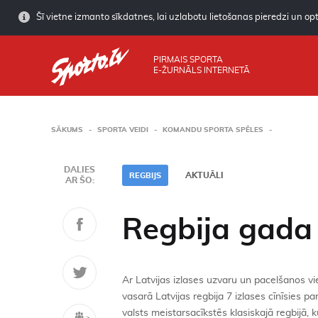
Šī vietne izmanto sīkdatnes, lai uzlabotu lietošanas pieredzi un opti
PIRMAIS SPORTA
E-ŽURNĀLS INTERNETĀ
SĀKUMS
SPORTA VEIDI
KOMANDU SPORTA SPĒLES
DALIES
AKTUĀLI
REGBIJS
AR ŠO:
Regbija gada 
Ar Latvijas izlases uzvaru un pacelšanos v
vasarā Latvijas regbija 7 izlases cīnīsies par
valsts meistarsacīkstēs klasiskajā regbijā