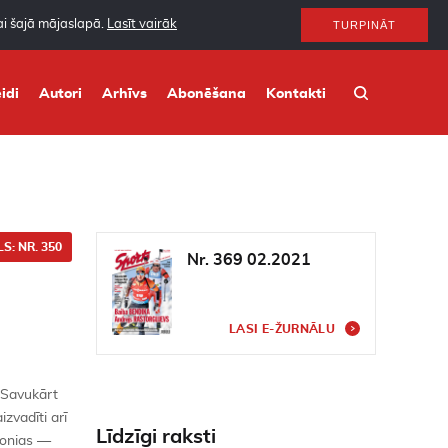
nai šajā mājaslapā.
Lasīt vairāk
TURPINĀT
idi
Autori
Arhīvs
Abonēšana
Kontakti
S: NR. 350
Nr. 369 02.2021
LASI E-ŽURNĀLU
 Savukārt
izvadīti arī
Līdzīgi raksti
vonias —