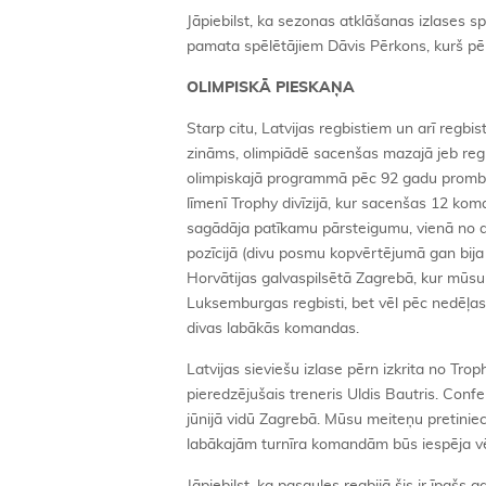
Jāpiebilst, ka sezonas atklāšanas izlases s
pamata spēlētājiem Dāvis Pērkons, kurš pēr
OLIMPISKĀ PIESKAŅA
Starp citu, Latvijas regbistiem un arī regbist
zināms, olimpiādē sacenšas mazajā jeb reg
olimpiskajā programmā pēc 92 gadu prombūtn
līmenī Trophy divīzijā, kur sacenšas 12 ko
sagādāja patīkamu pārsteigumu, vienā no di
pozīcijā (divu posmu kopvērtējumā gan bija 
Horvātijas galvaspilsētā Zagrebā, kur mūsu
Luksemburgas regbisti, bet vēl pēc nedēļas 
divas labākās komandas.
Latvijas sieviešu izlase pērn izkrita no Tro
pieredzējušais treneris Uldis Bautris. Confe
jūnijā vidū Zagrebā. Mūsu meiteņu pretiniec
labākajām turnīra komandām būs iespēja vēlāk