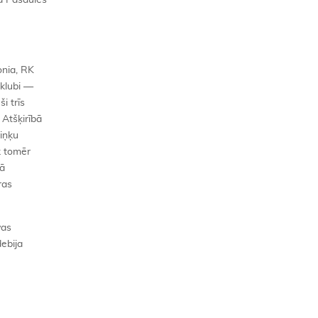
tā Pasaules
onia, RK
 klubi —
i trīs
 Atšķirībā
iņķu
k tomēr
nā
ras
vas
debija