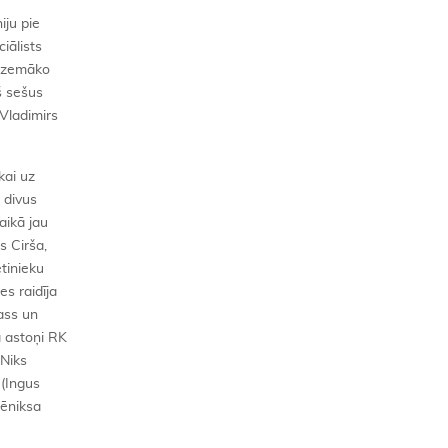
iju pie
iālists
s zemāko
kš sešus
 Vladimirs
kai uz
 divus
aikā jau
s Cirša,
tinieku
s raidīja
mass un
a astoņi RK
 Niks
 (Ingus
Fēniksa