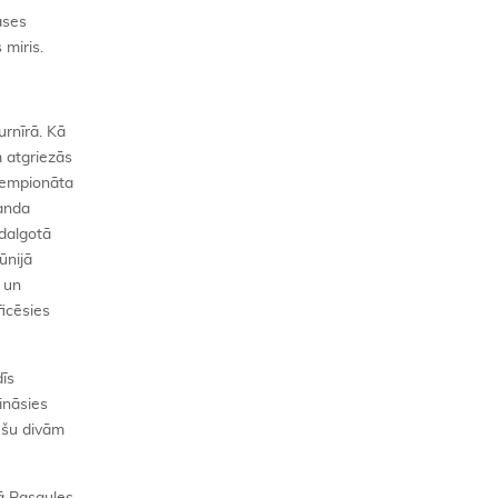
ases
miris.
urnīrā. Kā
 atgriezās
 čempionāta
manda
odalgotā
ūnijā
 un
ficēsies
dīs
sināsies
iešu divām