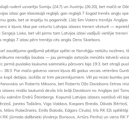
šajā rudenī uzvarēja Somiju (24:7) un Austriju (26:20), bet mačā ar Dān
ijas izlasi gan klasiskajā regbijā, gan regbijā 7 šogad trenēs angļu spec
ienu gadu, bet ar iespēju to pagarināt. Līdz šim Vokers trenējis Anglija
okers ir kļuvis tikai par ceturto Latvijas izlases treneri vēsturē — ieprie
ergejs Lisko, bet vēl pirms tam Latvijas izlasi vadījuši vietējie treneri
 regbija 7 izlasi pērn trenēja cits anglis Dens Skarboro.
jo arī zaudējuma gadījumā pēdējai spēlei ar Norvēģiju nebūtu nozīmes, ti
ākums neradīja šaubas — jau pirmajās astoņās minūtēs latvieši veica
ēc pirmā puslaika laukuma saimnieku pārsvars bija 19:3, bet otrajā pusl
 — 38:3. Par mača galveno varoni kļuva 46 gadus vecais veterāns Gunti
dus kopš debijas, izcēlās ar trim piezemējumiem. Vēl pa reizei bumbu pre
efanovskis un Roberts Miksons, bet Roberts Džo Davidsons četras reize
jas izlases rindās laukumā devās trīs brāļi Davidsoni no Anglijas (arī To
atviešu saknēm Endrū Šteinbergs. Kopumā Latvijas izlases sastāvā vēl bij
Bērziņš, Janeks Taškāns, Vigo Valdavs, Kaspars Briedis, Dāvids Bērtiņš,
s, Māris Robežnieks, Emīls Balodis, Edgars Cīrulis), trīs RK Eži spēlētāji
ivi RK Jūrmala dalībnieki (Andrejs Borisovs, Artūrs Perihs) un viens RK 