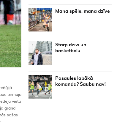
Mana spēle, mana dzīve
Starp dzīvi un
basketbolu
Pasaules labākā
komanda? Šaubu nav!
rvēģijā
opas pirmajā
pēdējā vietā
ja grandi
kamās sešas
r