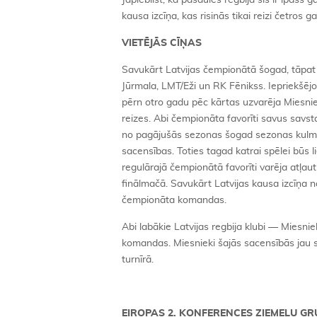
Jāpiebilst, ka pasaules regbijā šis ir īpašs
kausa izcīņa, kas risinās tikai reizi četros g
VIETĒJĀS CĪŅAS
Savukārt Latvijas čempionātā šogad, tāpat
Jūrmala, LMT/Eži un RK Fēnikss. Iepriekšēj
pērn otro gadu pēc kārtas uzvarēja Miesnieki, 
reizes. Abi čempionāta favorīti savus savst
no pagājušās sezonas šogad sezonas kulmin
sacensības. Toties tagad katrai spēlei būs l
regulārajā čempionātā favorīti varēja atļaut
finālmačā. Savukārt Latvijas kausa izcīņa n
čempionāta komandas.
Abi labākie Latvijas regbija klubi — Miesnie
komandas. Miesnieki šajās sacensībās jau spē
turnīrā.
EIROPAS 2. KONFERENCES ZIEMEĻU GR