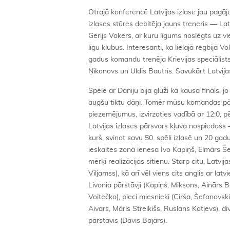
Otrajā konferencē Latvijas izlase jau pagāju
izlases stūres debitēja jauns treneris — Latv
Gerijs Vokers, ar kuru līgums noslēgts uz v
līgu klubus. Interesanti, ka lielajā regbijā V
gadus komandu trenēja Krievijas speciālists S
Ņikonovs un Uldis Bautris. Savukārt Latvijas
Spēle ar Dāniju bija gluži kā kausa fināls, 
augšu tiktu dāņi. Tomēr mūsu komandas pār
piezemējumus, izvirzoties vadībā ar 12:0, p
Latvijas izlases pārsvars kļuva nospiedošs
kurš, svinot savu 50. spēli izlasē un 20 ga
ieskaites zonā ienesa Ivo Kapiņš, Elmārs Š
mērķī realizācijas sitienu. Starp citu, Latvi
Viljamss), kā arī vēl viens cits anglis ar l
Livonia pārstāvji (Kapiņš, Miksons, Ainārs 
Voitečko), pieci miesnieki (Cirša, Šefanovski
Aivars, Māris Streikišs, Ruslans Kotļevs), d
pārstāvis (Dāvis Bajārs).