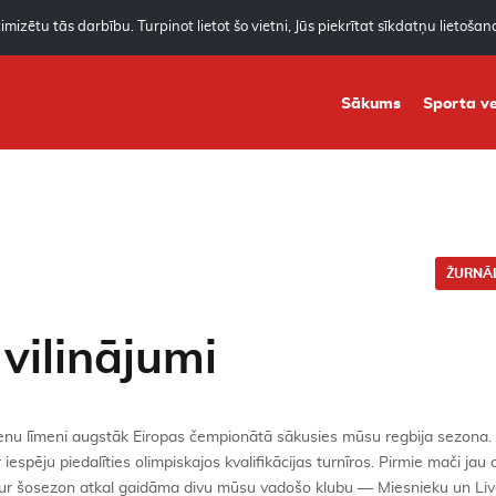
mizētu tās darbību. Turpinot lietot šo vietni, Jūs piekrītat sīkdatņu lietoša
Sākums
Sporta ve
ŽURNĀL
vilinājumi
ienu līmeni augstāk Eiropas čempionātā sākusies mūsu regbija sezona.
 iespēju piedalīties olimpiskajos kvalifikācijas turnīros. Pirmie mači jau a
, kur šosezon atkal gaidāma divu mūsu vadošo klubu — Miesnieku un Li