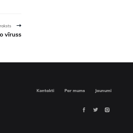
raksts
o vīruss
Kontakti
Par mums
Jaunumi