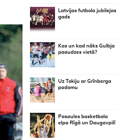
Latvijas futbola jubilejas
gads
Kas un kad nāks Gulbja
paaudzes vietā?
Uz Tokiju ar Grīnberga
padomu
Pasaules basketbola
elpa Rīgā un Daugavpilī