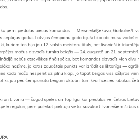
 gads, jo rudenī (no 20. septembra līdz 2. novembrim) Japānā notiks devī
ados.
 kā pērn, piedalās piecas komandas — Miesnieki/Ķekava, Garkalne/Liv
os septiņus gadus Latvijas čempionu godā bijuši tikai abi mūsu vadošie
kuriem tas bija jau 12. valsts meistaru tituls, bet livonieši ir triumfējuš
arpējos mačus aizvadīs turnīra beigās — 24. augustā un 21. septembrī.
ācijā nebūs atsevišķas finālspēles, bet komandas aizvadīs vien divu r
ielāka nozīme, jo katrs zaudētais punkts var izrādīties liktenīgs — agrā
ies kādā mačā nespēlēt uz pilnu klapi, jo tāpat beigās viss izšķīrās vie
otiks jau pēc čempionāta beigām oktobrī, tam kvalificēsies labākās čet
ki un Livonia — šogad spēlēs arī Top līgā, kur piedalās vēl četras Lietu
lē regulāri, pērn paliekot piektajā vietā, savukārt livoniešiem šī būs 
UPA