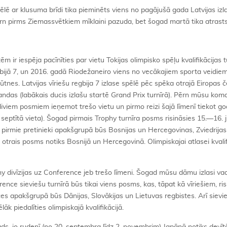
pēlē ar klusuma brīdi tika pieminēts viens no pagājušā gada Latvijas izl
n pirms Ziemassvētkiem mīklaini pazuda, bet šogad martā tika atrasts 
ēm ir iespēja pacīnīties par vietu Tokijas olimpisko spēļu kvalifikācijas t
bijā 7, un 2016. gadā Riodežaneiro viens no vecākajiem sporta veidiem
es. Latvijas vīriešu regbija 7 izlase spēlē pēc spēka otrajā Eiropas
mandas (labākais ducis izlašu startē Grand Prix turnīrā). Pērn mūsu ko
viem posmiem ieņemot trešo vietu un pirmo reizi šajā līmenī tiekot g
septītā vieta). Šogad pirmais Trophy turnīra posms risināsies 15.—16. j
 pirmie pretinieki apakšgrupā būs Bosnijas un Hercegovinas, Zviedrijas
otrais posms notiks Bosnijā un Hercegovinā. Olimpiskajai atlasei kvali
phy divīzijas uz Conference jeb trešo līmeni. Šogad mūsu dāmu izlasi va
rence sieviešu turnīrā būs tikai viens posms, kas, tāpat kā vīriešiem, ri
es apakšgrupā būs Dānijas, Slovākijas un Lietuvas regbistes. Arī siev
 piedalīties olimpiskajā kvalifikācijā.