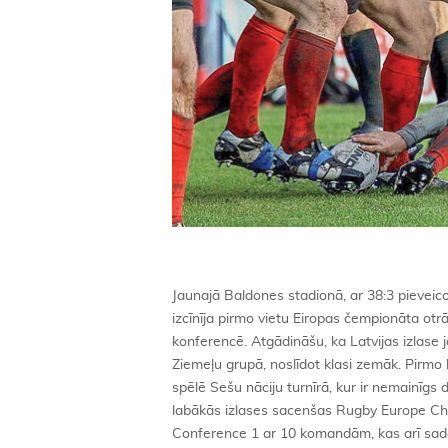
Jaunajā Baldones stadionā, ar 38:3 pieveicot
izcīnīja pirmo vietu Eiropas čempionāta ot
konferencē. Atgādināšu, ka Latvijas izlase 
Ziemeļu grupā, noslīdot klasi zemāk. Pirmo 
spēlē Sešu nāciju turnīrā, kur ir nemainīgs da
labākās izlases sacenšas Rugby Europe Cha
Conference 1 ar 10 komandām, kas arī sadal