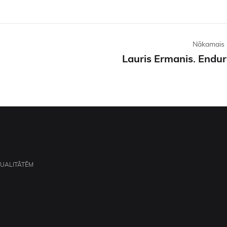
Nākamais 
Lauris Ermanis. Endur
TUALITĀTĒM