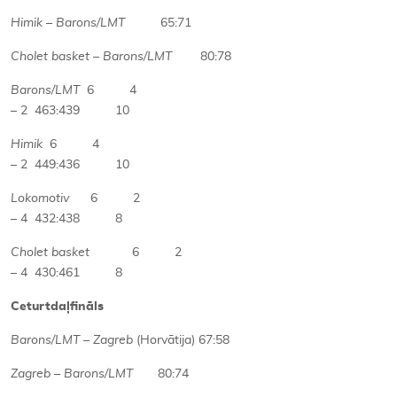
Himik – Barons/LMT
65:71
Cholet basket – Barons/LMT
80:78
Barons/LMT
6 4
– 2 463:439 10
Himik
6 4
– 2 449:436 10
Lokomotiv
6 2
– 4 432:438 8
Cholet basket
6 2
– 4 430:461 8
Ceturtdaļfināls
Barons/LMT – Zagreb
(Horvātija) 67:58
Zagreb – Barons/LMT
80:74