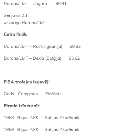
Barons/LMT – Zagreb
96:91
Sērijā ar 2:1
uzvarēja
Barons/LMT
Četru fināls
Barons/LMT – Rock
(Igaunija) 88:82
Barons/LMT – Dexia
(Beļģija) 63:62
FIBA trofejas ieguvēji
Gads Čempions Finālists
Pirmie trīs turnīri
1958. Rīgas
ASK
Sofijas
Akademik
1959. Rīgas
ASK
Sofijas
Akademik