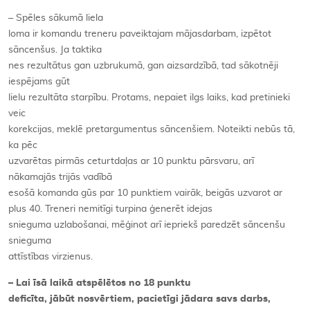
– Spēles sākumā liela
loma ir komandu treneru paveiktajam mājasdarbam, izpētot
sāncenšus. Ja taktika
nes rezultātus gan uzbrukumā, gan aizsardzībā, tad sākotnēji
iespējams gūt
lielu rezultāta starpību. Protams, nepaiet ilgs laiks, kad pretinieki
veic
korekcijas, meklē pretargumentus sāncenšiem. Noteikti nebūs tā,
ka pēc
uzvarētas pirmās ceturtdaļas ar 10 punktu pārsvaru, arī
nākamajās trijās vadībā
esošā komanda gūs par 10 punktiem vairāk, beigās uzvarot ar
plus 40.
Treneri nemitīgi turpina ģenerēt idejas
snieguma uzlabošanai, mēģinot arī iepriekš paredzēt sāncenšu
snieguma
attīstības virzienus.
– Lai īsā laikā atspēlētos no 18 punktu
deficīta, jābūt nosvērtiem, pacietīgi jādara savs darbs,