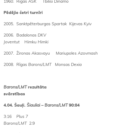
1960. Rīgas
ASK
Tbilisi
Dinamo
Pēdējie četri turnīri
2005. Sanktpēterburgas
Spartak
Kijevas
Kyiv
2006. Badalonas
DKV
Joventut
Himku
Himki
2007. Žironas
Akasvayu
Mariupoles
Azovmash
2008. Rīgas
Barons/LMT
Monsas
Dexia
Barons/LMT
rezultāta
svārstības
4.04. Šauļi.
Šiauliai – Barons/LMT
90:84
3:16
Plus 7
Barons/LMT
2:9