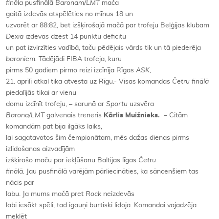
fināla
pusfinālā
Baronam/LMT
mača
gaitā izdevās atspēlēties no mīnus 18
un
uzvarēt ar 88:82, bet izšķirošajā mačā par trofeju Beļģijas klubam
Dexia
izdevās dzēst 14 punktu deficītu
un pat izvirzīties vadībā, taču pēdējais vārds tik un tā piederēja
baroniem.
Tādējādi FIBA trofeja, kuru
pirms 50 gadiem pirmo reizi izcīnīja Rīgas
ASK,
21. aprīlī atkal tika atvesta uz Rīgu.- Visas komandas
Četru finālā
piedalījās tikai ar vienu
domu izcīnīt trofeju, – sarunā ar
Sportu
uzsvēra
Barona/LMT
galvenais treneris
Kārlis Muižnieks.
– Citām
komandām pat bija ilgāks laiks,
lai sagatavotos šim čempionātam, mēs dažas dienas pirms
izlidošanas aizvadījām
izšķirošo maču par iekļūšanu Baltijas līgas
Četru
finālā.
Jau pusfinālā varējām pārliecināties, ka sāncenšiem tas
nācis par
labu. Ja mums mačā pret
Rock
neizdevās
labi iesākt spēli, tad igauņi burtiski lidoja. Komandai vajadzēja
meklēt