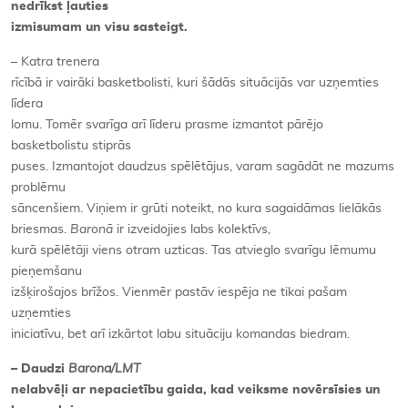
nedrīkst ļauties
izmisumam un visu sasteigt.
– Katra trenera
rīcībā ir vairāki basketbolisti, kuri šādās situācijās var uzņemties
līdera
lomu. Tomēr svarīga arī līderu prasme izmantot pārējo
basketbolistu stiprās
puses. Izmantojot daudzus spēlētājus, varam sagādāt ne mazums
problēmu
sāncenšiem. Viņiem ir grūti noteikt, no kura sagaidāmas lielākās
briesmas.
Baronā
ir izveidojies labs kolektīvs,
kurā spēlētāji viens otram uzticas. Tas atvieglo svarīgu lēmumu
pieņemšanu
izšķirošajos brīžos. Vienmēr pastāv iespēja ne tikai pašam
uzņemties
iniciatīvu, bet arī izkārtot labu situāciju komandas biedram.
– Daudzi
Barona/LMT
nelabvēļi ar nepacietību gaida, kad veiksme novērsīsies un