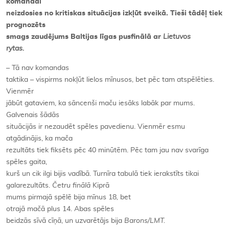
komandai
neizdosies no kritiskas situācijas izkļūt sveikā. Tieši tādēļ tiek
prognozēts
smags zaudējums Baltijas līgas pusfinālā ar
Lietuvos
rytas.
– Tā nav komandas
taktika – vispirms nokļūt lielos mīnusos, bet pēc tam atspēlēties.
Vienmēr
jābūt gataviem, ka sāncenši maču iesāks labāk par mums.
Galvenais šādās
situācijās ir nezaudēt spēles pavedienu. Vienmēr esmu
atgādinājis, ka mača
rezultāts tiek fiksēts pēc 40 minūtēm. Pēc tam jau nav svarīga
spēles gaita,
kurš un cik ilgi bijis vadībā. Turnīra tabulā tiek ierakstīts tikai
galarezultāts.
Četru finālā
Kiprā
mums pirmajā spēlē bija mīnus 18
,
bet
otrajā mačā plus 14.
Abas spēles
beidzās sīvā cīņā, un uzvarētājs bija
Barons/LMT.