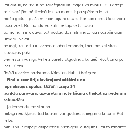
variantus, kā izkļūt no sarežģītās situācijas kā mīnus 18
.
Kārtējo
reizi varējām pārliecināties, ka mums ir pa spēkam lauzt
mača gaitu – puišiem ir cīnītāju raksturs. Par spēli pret
Rock
varu
īpaši izcelt Raimondu Vaikuli. Trešajā ceturtdaļā
pārņēmām iniciatīvu, bet pēdējā desmitminūtē jau nodrošinājām
uzvaru. Nevar
noliegt, ka Tartu ir izveidota laba komanda, taču pie kritiskās
situācijas paši
vien esam vainīgi. Vēlreiz varētu atgādināt, ka tieši
Rock
cīņā par
vietu
Četru
finālā
uzveica pazīstamo Krievijas klubu
Ural great.
– Fināla scenārijs ievērojami atšķīrās no
iepriekšējās spēles.
Baroni
izsēja 14
punktu pārsvaru, uzvarētāja noteikšanu atliekot uz pēdējām
sekundēm.
– Ja komandu meistarība
milzīgi neatšķiras, tad katram var gadīties snieguma kritumi. Pat
lielos
mīnusos ir iespēja atspēlēties. Vienīgais jautājums, vai to izmanto.