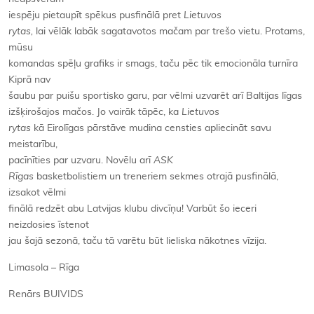
iespēju pietaupīt spēkus pusfinālā pret
Lietuvos
rytas,
lai vēlāk labāk sagatavotos mačam par trešo vietu. Protams,
mūsu
komandas spēļu grafiks ir smags, taču pēc tik emocionāla turnīra
Kiprā nav
šaubu par puišu sportisko garu, par vēlmi uzvarēt arī Baltijas līgas
izšķirošajos mačos. Jo vairāk tāpēc, ka
Lietuvos
rytas
kā Eirolīgas pārstāve mudina censties apliecināt savu
meistarību,
pacīnīties par uzvaru. Novēlu arī
ASK
Rīgas
basketbolistiem un treneriem sekmes otrajā pusfinālā,
izsakot vēlmi
finālā redzēt abu Latvijas klubu divcīņu! Varbūt šo ieceri
neizdosies īstenot
jau šajā sezonā, taču tā varētu būt lieliska nākotnes vīzija.
Limasola – Rīga
Renārs BUIVIDS