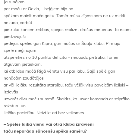
Ja runājam
par maču ar
Dexia, –
beļģiem bija pa
spēkam mainīt mača gaitu. Tomēr mūsu cīņasspars ne uz mirkli
nezuda, varbūt
pietrūka koncentrētības, spējas realizēt drošus metienus. To esam
piedzīvojuši
pēdējās spēlēs gan Kiprā, gan mačos ar Šauļu klubu. Pirmajā
spēlē mēģinājām
atspēlēties no 10 punktu deficīta – nedaudz pietrūka. Tomēr
atguvām pietiekami,
lai atbildes mačā Rīgā vērstu visu par labu. Šajā spēlē gan
nonācām zaudētājos
ar vēl lielāku rezultāta starpību, taču vēlāk visu paveicām lieliski –
izdevās
uzvarēt divu maču summā. Skaidrs, ka uzvar komanda ar stiprāko
raksturu un
lielāko pacietību. Neiztikt arī bez veiksmes.
– Spēles laikā viena vai otra kluba izrāvieni
taču neparāda sāncenšu spēku samēru?