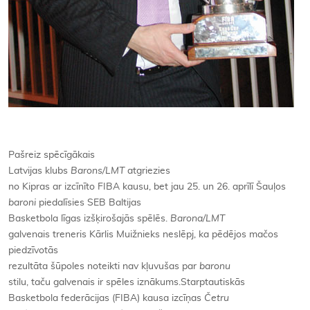
Pašreiz spēcīgākais
Latvijas klubs
Barons/LMT
atgriezies
no Kipras ar izcīnīto FIBA kausu, bet jau 25. un 26. aprīlī Šauļos
baroni
piedalīsies SEB Baltijas
Basketbola līgas izšķirošajās spēlēs.
Barona/LMT
galvenais treneris Kārlis Muižnieks neslēpj, ka pēdējos mačos
piedzīvotās
rezultāta šūpoles noteikti nav kļuvušas par
baronu
stilu, taču galvenais ir spēles iznākums.Starptautiskās
Basketbola federācijas (FIBA) kausa izcīņas
Četru