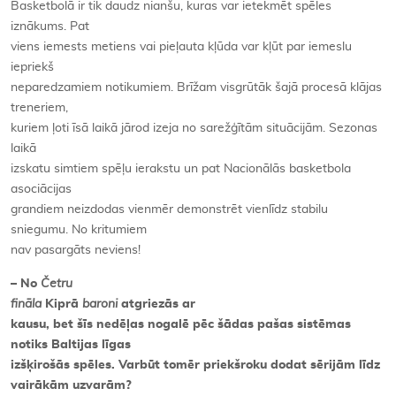
Basketbolā ir tik daudz nianšu, kuras var ietekmēt spēles
iznākums. Pat
viens iemests metiens vai pieļauta kļūda var kļūt par iemeslu
iepriekš
neparedzamiem notikumiem. Brīžam visgrūtāk šajā procesā klājas
treneriem,
kuriem ļoti īsā laikā jārod izeja no sarežģītām situācijām. Sezonas
laikā
izskatu simtiem spēļu ierakstu un pat Nacionālās basketbola
asociācijas
grandiem neizdodas vienmēr demonstrēt vienlīdz stabilu
sniegumu. No kritumiem
nav pasargāts neviens!
– No
Četru
fināla
Kiprā
baroni
atgriezās ar
kausu, bet šīs nedēļas nogalē pēc šādas pašas sistēmas
notiks Baltijas līgas
izšķirošās spēles. Varbūt tomēr priekšroku dodat sērijām līdz
vairākām uzvarām?