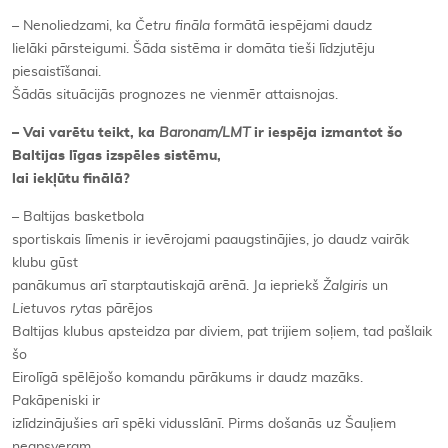
– Nenoliedzami, ka
Četru fināla
formātā iespējami daudz
lielāki pārsteigumi. Šāda sistēma ir domāta tieši līdzjutēju
piesaistīšanai.
Šādās situācijās prognozes ne vienmēr attaisnojas.
– Vai varētu teikt, ka
Baronam/LMT
ir iespēja izmantot šo
Baltijas līgas izspēles sistēmu,
lai iekļūtu finālā?
– Baltijas basketbola
sportiskais līmenis ir ievērojami paaugstinājies, jo daudz vairāk
klubu gūst
panākumus arī starptautiskajā arēnā. Ja iepriekš
Žalgiris
un
Lietuvos rytas
pārējos
Baltijas klubus apsteidza par diviem, pat trijiem soļiem, tad pašlaik
šo
Eirolīgā spēlējošo komandu pārākums ir daudz mazāks.
Pakāpeniski ir
izlīdzinājušies arī spēki vidusslānī. Pirms došanās uz Šauļiem
neapsveram