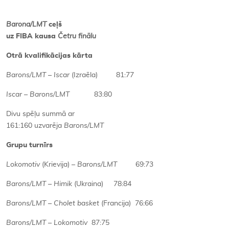
Barona/LMT
ceļš
uz FIBA kausa
Četru finālu
Otrā kvalifikācijas kārta
Barons/LMT – Iscar
(Izraēla) 81:77
Iscar – Barons/LMT
83:80
Divu spēļu summā ar
161:160 uzvarēja
Barons/LMT
Grupu turnīrs
Lokomotiv
(Krievija) –
Barons/LMT
69:73
Barons/LMT – Himik
(Ukraina) 78:84
Barons/LMT – Cholet basket
(Francija) 76:66
Barons/LMT – Lokomotiv
87:75