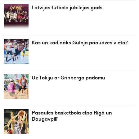
Latvijas futbola jubilejas gads
Kas un kad nāks Gulbja paaudzes vietā?
Uz Tokiju ar Grīnberga padomu
Pasaules basketbola elpa Rīgā un
Daugavpilī