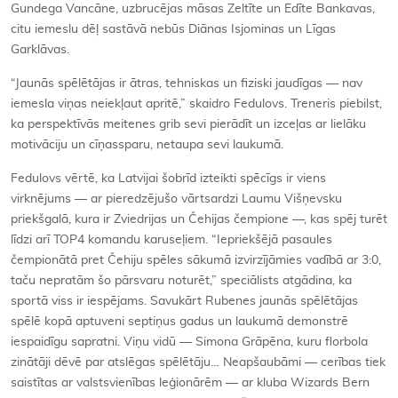
Gundega Vancāne, uzbrucējas māsas Zeltīte un Edīte Bankavas,
citu iemeslu dēļ sastāvā nebūs Diānas Isjominas un Līgas
Garklāvas.
“Jaunās spēlētājas ir ātras, tehniskas un fiziski jaudīgas — nav
iemesla viņas neiekļaut apritē,” skaidro Fedulovs. Treneris piebilst,
ka perspektīvās meitenes grib sevi pierādīt un izceļas ar lielāku
motivāciju un cīņassparu, netaupa sevi laukumā.
Fedulovs vērtē, ka Latvijai šobrīd izteikti spēcīgs ir viens
virknējums — ar pieredzējušo vārtsardzi Laumu Višņevsku
priekšgalā, kura ir Zviedrijas un Čehijas čempione —, kas spēj turēt
līdzi arī TOP4 komandu karuseļiem. “Iepriekšējā pasaules
čempionātā pret Čehiju spēles sākumā izvirzījāmies vadībā ar 3:0,
taču nepratām šo pārsvaru noturēt,” speciālists atgādina, ka
sportā viss ir iespējams. Savukārt Rubenes jaunās spēlētājas
spēlē kopā aptuveni septiņus gadus un laukumā demonstrē
iespaidīgu sapratni. Viņu vidū — Simona Grāpēna, kuru florbola
zinātāji dēvē par atslēgas spēlētāju… Neapšaubāmi — cerības tiek
saistītas ar valstsvienības leģionārēm — ar kluba Wizards Bern