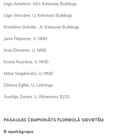
Inga Ametere, A/U, Ķekavas Bulldogs
Līga Vancāne, U, Ķekavas Bulldogs
Kristiāna Grāvīte , A, Ķekavas Bulldogs
Jana Filipsone, V, NND
Ieva Dimante, U, NND
Krista Ruicēna, V, NND
Māra Stapkēviča, U, NND
Džeina Eglīte, U, Lekrings
Aurēlija Zariņa, U, Rēzeknes BJSS
PASAULES ČEMPIONĀTS FLORBOLĀ SIEVIETĒM
B apakšgrupa