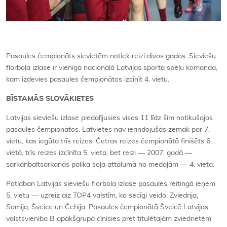
Pasaules čempionāts sievietēm notiek reizi divos gados. Sieviešu
florbola izlase ir vienīgā nacionālā Latvijas sporta spēļu komanda,
kam izdevies pasaules čempionātos izcīnīt 4. vietu.
BĪSTAMĀS SLOVĀKIETES
Latvijas sieviešu izlase piedalījusies visos 11 līdz šim notikušajos
pasaules čempionātos. Latvietes nav ierindojušās zemāk par 7.
vietu, kas iegūta trīs reizes. Četras reizes čempionātā finišēts 6.
vietā, trīs reizes izcīnīta 5. vieta, bet reizi — 2007. gadā —
sarkanbaltsarkanās palika soļa attālumā no medaļām — 4. vieta.
Patlaban Latvijas sieviešu florbola izlase pasaules reitingā ieņem
5. vietu — uzreiz aiz TOP4 valstīm, ko secīgi veido: Zviedrija,
Somija, Šveice un Čehija. Pasaules čempionātā Šveicē Latvijas
valstsvienība B apakšgrupā cīnīsies pret titulētajām zviedrietēm