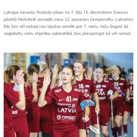
Kontakti
Latvijas sieviešu florbola izlase no 7. līdz 15. decembrim Šveices
pilsētā Neišatelē aizvadīs savu 12. pasaules čempionātu. Latvietes
līdz šim vēl nekad nav bijušas zemāk par 7. vietu, taču šogad, lai
saglabātu vietu stiprāko sabiedrībā, būs jāiespringst kā vēl nekad.