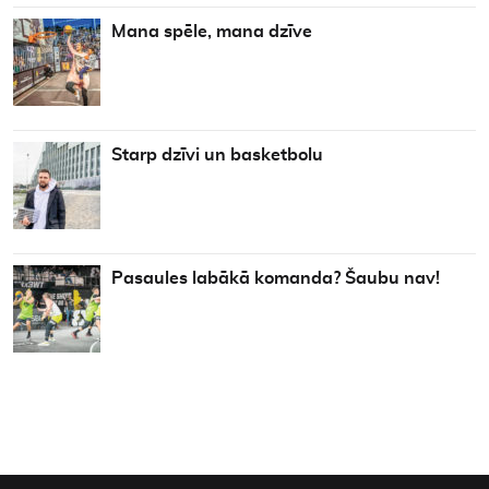
Mana spēle, mana dzīve
Starp dzīvi un basketbolu
Pasaules labākā komanda? Šaubu nav!