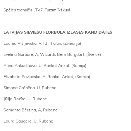
Spēles translēs LTV7. Turam īkšķus!
LATVIJAS SIEVIEŠU FLORBOLA IZLASES KANDIDĀTES
Lauma Višņevska, V, IBF Falun, (Zviedrija)
Evelīna Garbare, A, Wizards Bern Burgdorf, (Šveice)
Anna Ankudinova, U, Rankat Ankat, (Somija)
Elizabete Pavlovska, A, Rankat Ankat, (Somija)
Simona Grāpēna, U, Rubene
Jūlija Rozīte, U, Rubene
Samanta Bērziņa, A, Rubene
Laura Gaugere, U, Rubene