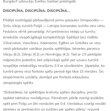
Burgdorf uzbrucēju Evelīnu Garbari priekšgalā.
DISCIPLĪNA, DISCIPLĪNA, DISCIPLĪNA…
Pēdējā nozīmīgajā pārbaudījumā pirms pasaules čempionāta —
Sešu nāciju turnīrā Polijā — Latvijas komandas izcīnīto otro vietu
Fedulovs vērtē piesardzīgi. Arī pretinieces nebija uz turnīru
ieradušās visspēcīgākajā komplektācijā. Spēlējot bez rūdītās
Višņevskas, Vancānes, Adamanes, Eglītes un Grāvītes un viņu
vietā pārbaudot vairākas jaunās spēlētājas, latvietes pieveica
Vāciju (6:2), Dāniju (4:2) un Norvērģiju (4:2). Tad ar 2:5 piekāpās
mājiniecēm polietēm, bet izšķirošajā spēlē par uzvaru turnīrā
nospēlēja nelabvēlīgu neizšķirtu 3:3 ar slovākietēm. Jāpiebilst, ka
turnīrā pirmo reizi florbola spēļu periodi ilga tikai 15 minūtes. Šis
eksperiments uzsākts, domājot par florbola iekļaušanu
olimpiskajās spēlēs.
“Būtiskākais, lai spēlētājas ievērotu spēles disciplīnu, precīzi
izpildot taktiskos norādījumus. Piemēram, pārāk mierīgi iesākām
spēli pret Poliju un ātri nonācām pie 0:4. Vienlaikus svarīgi nesākt
skrieties ar pretiniecēm un turēties pie spēles plāna,” rezumē