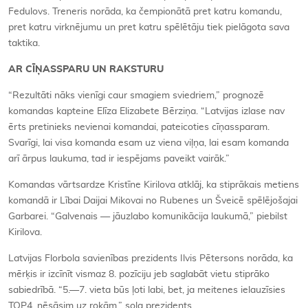
Fedulovs. Treneris norāda, ka čempionātā pret katru komandu,
pret katru virknējumu un pret katru spēlētāju tiek pielāgota sava
taktika.
AR CĪŅASSPARU UN RAKSTURU
“Rezultāti nāks vienīgi caur smagiem sviedriem,” prognozē
komandas kapteine Elīza Elizabete Bērziņa. “Latvijas izlase nav
ērts pretinieks nevienai komandai, pateicoties cīņassparam.
Svarīgi, lai visa komanda esam uz viena viļņa, lai esam komanda
arī ārpus laukuma, tad ir iespējams paveikt vairāk.”
Komandas vārtsardze Kristīne Kirilova atklāj, ka stiprākais metiens
komandā ir Lībai Daijai Mikovai no Rubenes un Šveicē spēlējošajai
Garbarei. “Galvenais — jāuzlabo komunikācija laukumā,” piebilst
Kirilova.
Latvijas Florbola savienības prezidents Ilvis Pētersons norāda, ka
mērķis ir izcīnīt vismaz 8. pozīciju jeb saglabāt vietu stiprāko
sabiedrībā. “5.—7. vieta būs ļoti labi, bet, ja meitenes ielauzīsies
TOP4, nēsāsim uz rokām,” sola prezidents.