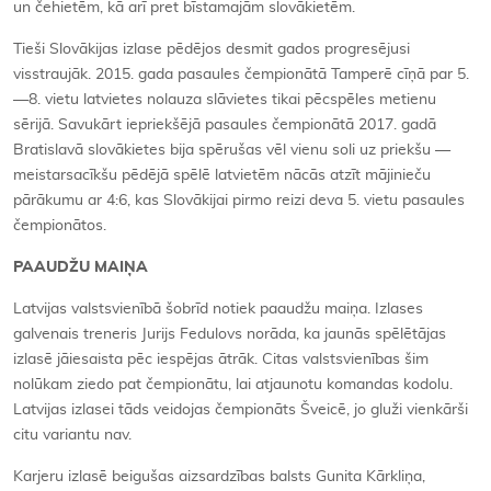
un čehietēm, kā arī pret bīstamajām slovākietēm.
Tieši Slovākijas izlase pēdējos desmit gados progresējusi
visstraujāk. 2015. gada pasaules čempionātā Tamperē cīņā par 5.
—8. vietu latvietes nolauza slāvietes tikai pēcspēles metienu
sērijā. Savukārt iepriekšējā pasaules čempionātā 2017. gadā
Bratislavā slovākietes bija spērušas vēl vienu soli uz priekšu —
meistarsacīkšu pēdējā spēlē latvietēm nācās atzīt mājinieču
pārākumu ar 4:6, kas Slovākijai pirmo reizi deva 5. vietu pasaules
čempionātos.
PAAUDŽU MAIŅA
Latvijas valstsvienībā šobrīd notiek paaudžu maiņa. Izlases
galvenais treneris Jurijs Fedulovs norāda, ka jaunās spēlētājas
izlasē jāiesaista pēc iespējas ātrāk. Citas valstsvienības šim
nolūkam ziedo pat čempionātu, lai atjaunotu komandas kodolu.
Latvijas izlasei tāds veidojas čempionāts Šveicē, jo gluži vienkārši
citu variantu nav.
Karjeru izlasē beigušas aizsardzības balsts Gunita Kārkliņa,