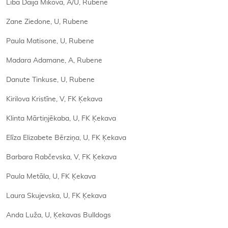
Lība Daija Mikova, A/U, Rubene
Zane Ziedone, U, Rubene
Paula Matisone, U, Rubene
Madara Adamane, A, Rubene
Danute Tinkuse, U, Rubene
Kirilova Kristīne, V, FK Ķekava
Klinta Mārtiņjēkaba, U, FK Ķekava
Elīza Elizabete Bērziņa, U, FK Ķekava
Barbara Rabčevska, V, FK Ķekava
Paula Metāla, U, FK Ķekava
Laura Skujevska, U, FK Ķekava
Anda Luža, U, Ķekavas Bulldogs