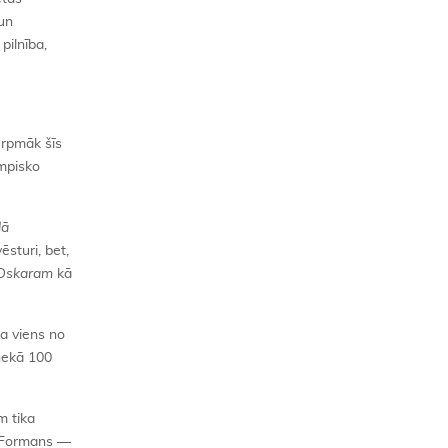
 un
pilnība,
urpmāk šīs
impisko
lā
ēsturi, bet,
Oskaram
kā
a viens no
 nekā 100
m tika
s Formans —