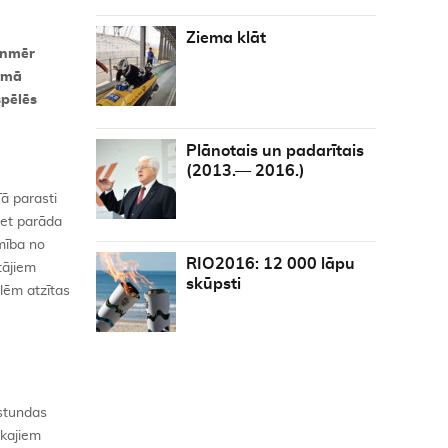
Ziema klāt
ienmēr
irmā
spēlēs
Plānotais un padarītais
(2013.— 2016.)
Tā parasti
bet parāda
mība no
RIO2016: 12 000 lāpu
tājiem
skūpsti
lēm atzītas
 stundas
ākajiem