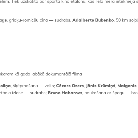
lēm. Tiek uzskatīta par sporta kino etalonu, kas lielā mērā ietekmēja
tags
, grieķu-romiešu cīņa — sudrabs;
Adalberts
Bubenko
, 50 km soļ
skaram
kā gada labākā dokumentālā filma
zoliņa
, šķēpmešana — zelts;
Cēzars Ozers
,
Jānis Krūmiņš
,
Maigonis
tbola izlase — sudrabs;
Bruno Habarovs
, paukošana ar špagu — br