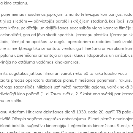
a kino etalonu.
s paņēmienus mūsdienās joprojām izmanto televīzijas kompānijas, rādo
ņi uz sliedēm — pārvietojās paralēli skrējējiem stadionā, kas īpaši svar
atora krāns; peldētāju un daiļlēkšanas sacensībās viena kamera filmēja
cionalitāti, gan arī ļāva skatīt sportistu ķermeņu plastiku. Ķermeņa s
sībās, filmējot no apakšas uz augšu, operatoriem atrodoties īpaši izrak
mo reizi mērķtiecīgi tika izmantota vienlaicīga filmēšana ar vairākām k
plānu uzņemšanai izmantoja arī īpaši klusus lidaparātus un dirižabļus.
iprināja no attāluma vadāmas kinokameras.
imits augstākās jutības filmai un vairāk nekā 50 tā laika labāko vācu
tādīts precīzs operatoru darbības plāns, filmēšanas paņēmieni, rakursi, 
 mēroga sacensībās. Milzīgais uzfilmētā materiāla apjoms, vairāk nekā 
 divdaļīgā kino poēmā (1. d.
Tautu svētki
, 2.
Skaistuma svētki
) par ķerm
mu un spēku.
vanu Ādolfam Hitleram dzimšanas dienā 1938. gada 20. aprīlī. Tā paša
stivālā
Olimpia
saņēma augstāko apbalvojumu. Filmai piemīt nevainoja
āšanā balstītu suģestīvu kinomaģiju. Leģendārais kinorežisors Stenlijs 
esot neskaitāmas reizes skatījies
Olimpia
, lai iedvesmotos no tajā ielād