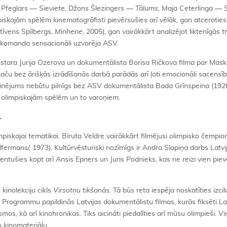
s Pfeglars —
Sieviete
, Džons Šlezingers —
Tālums
, Maja Ceterlinga —
iskajām spēlēm kinematogrāfisti pievērsušies arī vēlāk, gan atceroties
tīvens Spīlbergs,
Minhene
, 2005), gan vairākkārt analizējot liktenīgās tr
komanda sensacionāli uzvarēja ASV.
istara Jurija Ozerova un dokumentālista Borisa Ričkova filma par Mas
taču bez ārišķās izrādīšanās darbā parādās arī ļoti emocionāli sacensību 
ieminējums nebūtu pilnīgs bez ASV dokumentālista Bada Grīnspeina (19
ši olimpiskajām spēlēm un to varoņiem.
…
mpiskajai tematikai. Biruta Veldre vairākkārt filmējusi olimpisko čempio
ermans/, 1973). Kultūrvēsturiski nozīmīgs ir Andra Slapiņa darbs
Latvi
ntušies kopt arī Ansis Epners un Juris Podnieks, kas ne reizi vien pie
kinolekciju cikls
Virsotņu tikšanās
. Tā būs reta iespēja noskatīties izcil
. Programmu papildinās Latvijas dokumentālistu filmas, kurās fiksēti La
s, kā arī kinohronikas. Tiks aicināti piedalīties arī mūsu olimpieši. V
o kinomateriālu.