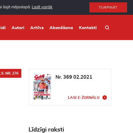
nai šajā mājaslapā.
Lasīt vairāk
TURPINĀT
idi
Autori
Arhīvs
Abonēšana
Kontakti
S: NR. 276
Nr. 369 02.2021
LASI E-ŽURNĀLU
Līdzīgi raksti