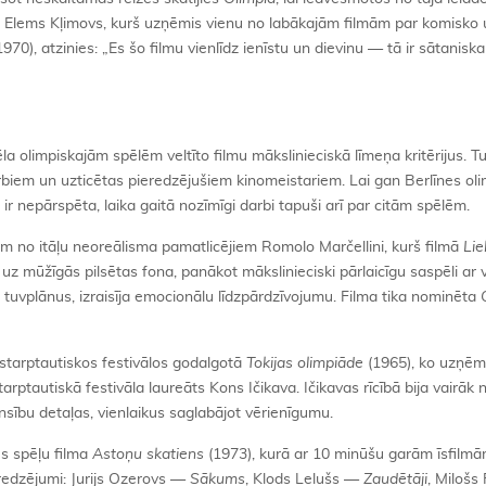
ors Elems Kļimovs, kurš uzņēmis vienu no labākajām filmām par komisko
1970), atzinies: „Es šo filmu vienlīdz ienīstu un dievinu — tā ir sātaniska 
la olimpiskajām spēlēm veltīto filmu mākslinieciskā līmeņa kritērijus. T
darbiem un uzticētas pieredzējušiem kinomeistariem. Lai gan Berlīnes ol
ir nepārspēta, laika gaitā nozīmīgi darbi tapuši arī par citām spēlēm.
m no itāļu neoreālisma pamatlicējiem Romolo Marčellini, kurš filmā
Lie
z mūžīgās pilsētas fona, panākot mākslinieciski pārlaicīgu saspēli ar v
 tuvplānus, izraisīja emocionālu līdzpārdzīvojumu. Filma tika nominēta
s starptautiskos festivālos godalgotā
Tokijas olimpiāde
(1965), ko uzņēm
arptautiskā festivāla laureāts Kons Ičikava. Ičikavas rīcībā bija vairāk
nsību detaļas, vienlaikus saglabājot vērienīgumu.
s spēļu filma
Astoņu skatiens
(1973), kurā ar 10 minūšu garām īsfilmā
redzējumi: Jurijs Ozerovs —
Sākums
, Klods Lelušs —
Zaudētāji
, Miloš