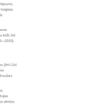
Stiprums
,
 traģisko
īs
kavas
brīži, īsti
26—2010),
nu Jāni Lūsi
jas
vērsušies
us
tvijas
iņu atmiņu