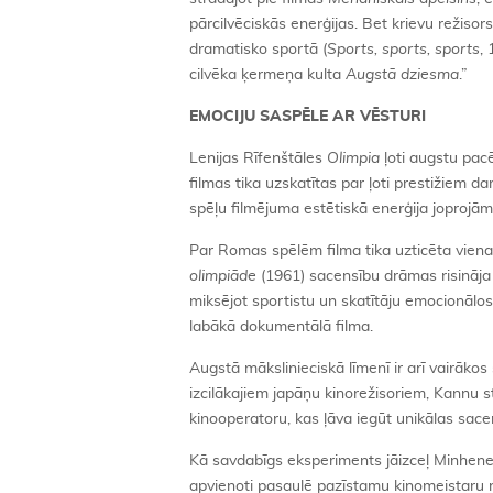
pārcilvēciskās enerģijas. Bet krievu režis
dramatisko sportā (
Sports, sports, sports
, 
cilvēka ķermeņa kulta
Augstā dziesma
.”
EMOCIJU SASPĒLE AR VĒSTURI
Lenijas Rīfenštāles
Olimpia
ļoti augstu pacē
filmas tika uzskatītas par ļoti prestižiem 
spēļu filmējuma estētiskā enerģija joprojām 
Par Romas spēlēm filma tika uzticēta viena
olimpiāde
(1961) sacensību drāmas risināja u
miksējot sportistu un skatītāju emocionālos
labākā dokumentālā filma.
Augstā mākslinieciskā līmenī ir arī vairāko
izcilākajiem japāņu kinorežisoriem, Kannu st
kinooperatoru, kas ļāva iegūt unikālas sace
Kā savdabīgs eksperiments jāizceļ Minhene
apvienoti pasaulē pazīstamu kinomeistaru 