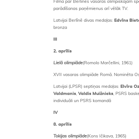
Filma par Berlīnes vasaras olimpiskajām spē
parādīšanas paņēmienus arī vēlāk TV.
Latvijai Berlīnē divas medaļas:
Edvīns Bie
bronza
III
2. aprīlis
Lielā olimpiāde
(Romolo Marčellini, 1961)
XVII vasaras olimpiāde Romā. Nominēta
O
Latvijai (LPSR) septiņas medaļas:
Elvīra O
Valdmanis
,
Valdis Muižnieks
, PSRS baske
individuāli un PSRS komandā
IV
8. aprīlis
Tokijas olimpiāde
(Kons Ičikava, 1965)