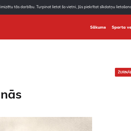
mizētu tās darbību. Turpinot lietot šo vietni, Jūs piekrītat sīkdatņu lietoša
Sākums
Sporta ve
ŽURNĀL
anās