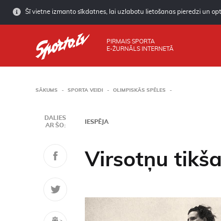
Šī vietne izmanto sīkdatnes, lai uzlabotu lietošanas pieredzi un opti
PIRMAIS SPORTA
E-ŽURNĀLS INTERNETĀ
SĀKUMS
SPORTA VEIDI
OLIMPISKĀS SPĒLES
DALIES
IESPĒJA
AR ŠO:
Virsotņu tikš