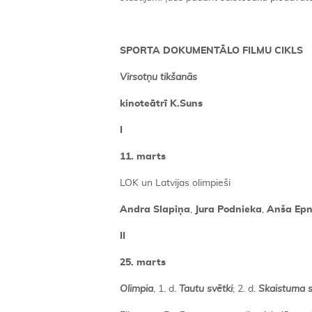
SPORTA DOKUMENTĀLO FILMU CIKLS
Virsotņu tikšanās
kinoteātrī K.Suns
I
11. marts
LOK un Latvijas olimpieši
Andra Slapiņa
,
Jura Podnieka
,
Anša Epn
II
25. marts
Olimpia
, 1. d.
Tautu svētki
; 2. d.
Skaistuma s