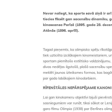
Nevar noliegt, ka sports savā ziņā ir ar
tiecies fiksēt gan sacensību dinamiku, 
kinoseansa Parīzē (1895. gada 28. decemb
Atēnās (1896. aprīlī).
Tagad pieņemts, ka olimpisko spēļu rīkotājpi
tiek uzticēta izcilākajiem kinomeistariem, 
sportam piemītošo estētisko valdzinājumu,
divas nedēļas ilgstošā, plašā sacensību spekt
meklēt jaunas izteiksmes formas, kas bagāt
par gada labākajiem kinodarbiem.
RĪFENŠTĀLES NEPĀRSPĒJAMIE KANONI
Lai gan kinokameru objektīvi bijuši pievērs
sasniegumiem var runāt, tikai sākot ar Len
garo filmu
Olimpia
(1938) par Berlīnes olimp