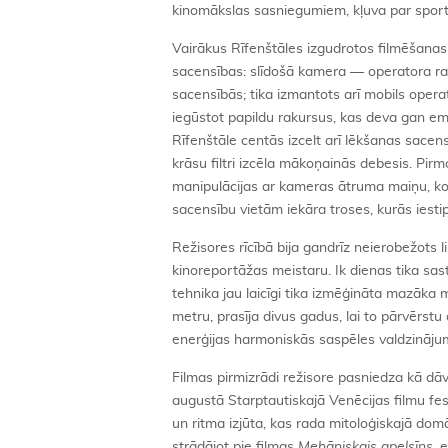
kinomākslas sasniegumiem, kļuva par sport
Vairākus Rīfenštāles izgudrotos filmēšana
sacensības: slīdošā kamera — operatora rati
sacensībās; tika izmantots arī mobils oper
iegūstot papildu rakursus, kas deva gan emo
Rīfenštāle centās izcelt arī lēkšanas sacen
krāsu filtri izcēla mākoņainās debesis. Pir
manipulācijas ar kameras ātruma maiņu, kop
sacensību vietām iekāra troses, kurās iest
Režisores rīcībā bija gandrīz neierobežots l
kinoreportāžas meistaru. Ik dienas tika sas
tehnika jau laicīgi tika izmēģināta mazāka
metru, prasīja divus gadus, lai to pārvērstu
enerģijas harmoniskās saspēles valdzināju
Filmas pirmizrādi režisore pasniedza kā dā
augustā Starptautiskajā Venēcijas filmu fe
un ritma izjūta, kas rada mitoloģiskajā dom
strādājot pie filmas
Mehāniskais apelsīns
, 