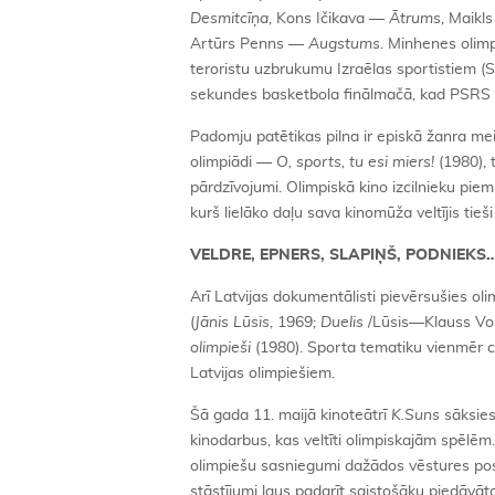
Desmitcīņa
, Kons Ičikava —
Ātrums
, Maikl
Artūrs Penns —
Augstums
. Minhenes olimp
teroristu uzbrukumu Izraēlas sportistiem (S
sekundes basketbola finālmačā, kad PSRS 
Padomju patētikas pilna ir episkā žanra me
olimpiādi —
O, sports, tu esi miers!
(1980), 
pārdzīvojumi. Olimpiskā kino izcilnieku p
kurš lielāko daļu sava kinomūža veltījis tie
VELDRE, EPNERS, SLAPIŅŠ, PODNIEKS
Arī Latvijas dokumentālisti pievērsušies oli
(
Jānis Lūsis
, 1969;
Duelis
/Lūsis—Klauss Volf
olimpieši
(1980). Sporta tematiku vienmēr ce
Latvijas olimpiešiem.
Šā gada 11. maijā kinoteātrī
K.Suns
sāksies 
kinodarbus, kas veltīti olimpiskajām spēlēm
olimpiešu sasniegumi dažādos vēstures posmo
stāstījumi ļaus padarīt saistošāku piedāvāt