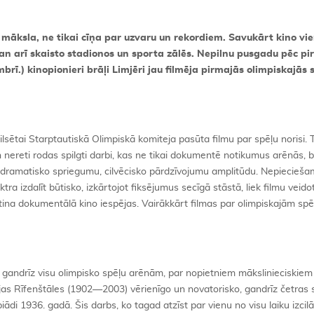
ī māksla, ne tikai cīņa par uzvaru un rekordiem. Savukārt kino v
gan arī skaisto stadionos un sporta zālēs. Nepilnu pusgadu pēc p
rī.) kinopionieri brāļi Limjēri jau filmēja pirmajās olimpiskajās 
lsētai Starptautiskā Olimpiskā komiteja pasūta filmu par spēļu norisi. 
un nereti rodas spilgti darbi, kas ne tikai dokumentē notikumus arēnās, 
 dramatisko spriegumu, cilvēcisko pārdzīvojumu amplitūdu. Nepiecieša
ra izdalīt būtisko, izkārtojot fiksējumus secīgā stāstā, liek filmu veido
ina dokumentālā kino iespējas. Vairākkārt filmas par olimpiskajām spē
ti gandrīz visu olimpisko spēļu arēnām, par nopietniem mākslinieciskiem
ijas Rīfenštāles (1902—2003) vērienīgo un novatorisko, gandrīz četras
iādi 1936. gadā. Šis darbs, ko tagad atzīst par vienu no visu laiku izcil