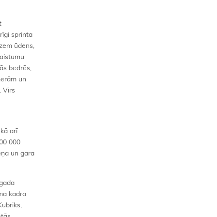
t
īgi sprinta
 zem ūdens,
kaistumu
tās bedrēs,
amerām un
 Virs
kā arī
300 000
eņa un gara
 gada
ma kadra
Kubriks,
ētās