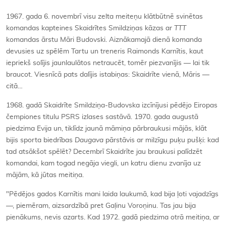
1967. gada 6. novembrī visu zelta meiteņu klātbūtnē svinētas
komandas kapteines Skaidrītes Smildziņas kāzas ar
TTT
komandas ārstu Māri Budovski. Aiznākamajā dienā komanda
devusies uz spēlēm Tartu un treneris Raimonds Karnītis, kaut
iepriekš solījis jaunlaulātos netraucēt, tomēr piezvanījis — lai tik
braucot. Viesnīcā pats dalījis istabiņas: Skaidrīte vienā, Māris —
citā…
1968. gadā Skaidrīte Smildziņa-Budovska izcīnījusi pēdējo Eiropas
čempiones titulu PSRS izlases sastāvā. 1970. gada augustā
piedzima Evija un, tiklīdz jaunā māmiņa pārbraukusi mājās, klāt
bijis sporta biedrības
Daugava
pārstāvis ar milzīgu puķu pušķi: kad
tad atsākšot spēlēt? Decembrī Skaidrīte jau braukusi palīdzēt
komandai, kam togad negāja viegli, un katru dienu zvanīja uz
mājām, kā jūtas meitiņa.
"Pēdējos gados Karnītis mani laida laukumā, kad bija ļoti vajadzīgs
—, piemēram, aizsardzībā pret Gaļinu Voroņinu. Tas jau bija
pienākums, nevis azarts. Kad 1972. gadā piedzima otrā meitiņa, ar