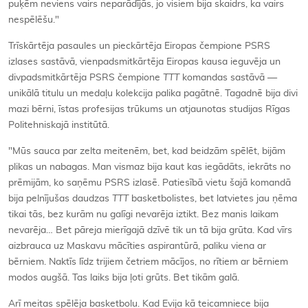
puķēm neviens vairs neparādījās, jo visiem bija skaidrs, ka vairs
nespēlēšu."
Trīskārtēja pasaules un pieckārtēja Eiropas čempione PSRS
izlases sastāvā, vienpadsmitkārtēja Eiropas kausa ieguvēja un
divpadsmitkārtēja PSRS čempione
TTT
komandas sastāvā —
unikālā titulu un medaļu kolekcija palika pagātnē. Tagadnē bija divi
mazi bērni, īstas profesijas trūkums un atjaunotas studijas Rīgas
Politehniskajā institūtā.
"Mūs sauca par zelta meitenēm, bet, kad beidzām spēlēt, bijām
plikas un nabagas. Man vismaz bija kaut kas iegādāts, iekrāts no
prēmijām, ko saņēmu PSRS izlasē. Patiesībā vietu šajā komandā
bija pelnījušas daudzas
TTT
basketbolistes, bet latvietes jau ņēma
tikai tās, bez kurām nu galīgi nevarēja iztikt. Bez manis laikam
nevarēja… Bet pāreja mierīgajā dzīvē tik un tā bija grūta. Kad vīrs
aizbrauca uz Maskavu mācīties aspirantūrā, paliku viena ar
bērniem. Naktīs līdz trijiem četriem mācījos, no rītiem ar bērniem
modos augšā. Tas laiks bija ļoti grūts. Bet tikām galā.
Arī meitas spēlēja basketbolu. Kad Evija kā teicamniece bija