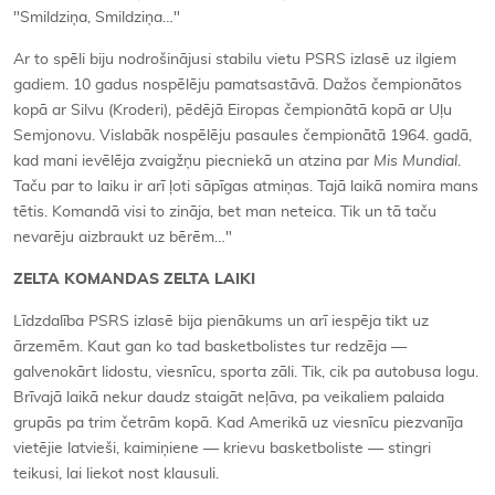
"Smildziņa, Smildziņa…"
Ar to spēli biju nodrošinājusi stabilu vietu PSRS izlasē uz ilgiem
gadiem. 10 gadus nospēlēju pamatsastāvā. Dažos čempionātos
kopā ar Silvu (Kroderi), pēdējā Eiropas čempionātā kopā ar Uļu
Semjonovu. Vislabāk nospēlēju pasaules čempionātā 1964. gadā,
kad mani ievēlēja zvaigžņu piecniekā un atzina par
Mis Mundial
.
Taču par to laiku ir arī ļoti sāpīgas atmiņas. Tajā laikā nomira mans
tētis. Komandā visi to zināja, bet man neteica. Tik un tā taču
nevarēju aizbraukt uz bērēm…"
ZELTA KOMANDAS ZELTA LAIKI
Līdzdalība PSRS izlasē bija pienākums un arī iespēja tikt uz
ārzemēm. Kaut gan ko tad basketbolistes tur redzēja —
galvenokārt lidostu, viesnīcu, sporta zāli. Tik, cik pa autobusa logu.
Brīvajā laikā nekur daudz staigāt neļāva, pa veikaliem palaida
grupās pa trim četrām kopā. Kad Amerikā uz viesnīcu piezvanīja
vietējie latvieši, kaimiņiene — krievu basketboliste — stingri
teikusi, lai liekot nost klausuli.