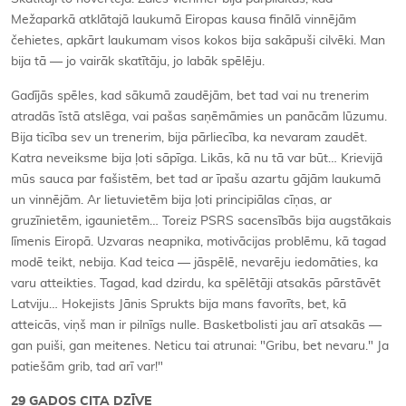
Mežaparkā atklātajā laukumā Eiropas kausa finālā vinnējām
čehietes, apkārt laukumam visos kokos bija sakāpuši cilvēki. Man
bija tā — jo vairāk skatītāju, jo labāk spēlēju.
Gadījās spēles, kad sākumā zaudējām, bet tad vai nu trenerim
atradās īstā atslēga, vai pašas saņēmāmies un panācām lūzumu.
Bija ticība sev un trenerim, bija pārliecība, ka nevaram zaudēt.
Katra neveiksme bija ļoti sāpīga. Likās, kā nu tā var būt… Krievijā
mūs sauca par fašistēm, bet tad ar īpašu azartu gājām laukumā
un vinnējām. Ar lietuvietēm bija ļoti principiālas cīņas, ar
gruzīnietēm, igaunietēm… Toreiz PSRS sacensībās bija augstākais
līmenis Eiropā. Uzvaras neapnika, motivācijas problēmu, kā tagad
modē teikt, nebija. Kad teica — jāspēlē, nevarēju iedomāties, ka
varu atteikties. Tagad, kad dzirdu, ka spēlētāji atsakās pārstāvēt
Latviju… Hokejists Jānis Sprukts bija mans favorīts, bet, kā
atteicās, viņš man ir pilnīgs nulle. Basketbolisti jau arī atsakās —
gan puiši, gan meitenes. Neticu tai atrunai: "Gribu, bet nevaru." Ja
patiešām grib, tad arī var!"
29 GADOS CITA DZĪVE