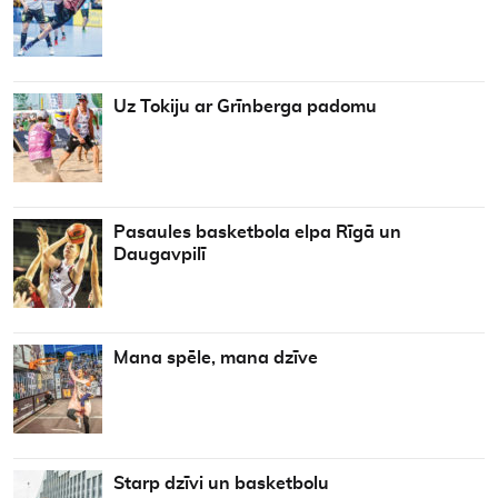
Uz Tokiju ar Grīnberga padomu
Pasaules basketbola elpa Rīgā un
Daugavpilī
Mana spēle, mana dzīve
Starp dzīvi un basketbolu