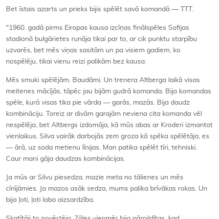
Bet īstais azarts un prieks bijis spēlēt savā komandā —
TTT
.
"1960. gadā pirms Eiropas kausa izcīņas finālspēles Sofijas
stadionā bulgārietes runāja tikai par to, ar cik punktu starpību
uzvarēs, bet mēs viņas sasitām un pa visiem gadiem, ko
nospēlēju, tikai vienu reizi palikām bez kausa.
Mēs smuki spēlējām. Baudāmi. Un trenera Altberga laikā visas
meitenes mācījās, tāpēc jau bijām gudrā komanda. Bija komandas
spēle, kurā visas tika pie vārda — garās, mazās. Bija daudz
kombināciju. Toreiz ar divām garajām neviena cita komanda vēl
nespēlēja, bet Altbergs izdomāja, kā mūs abas ar Kroderi izmantot
vienlaikus. Silva vairāk darbojās zem groza kā spēka spēlētāja, es
— ārā, uz soda metienu līnijas. Man patika spēlēt tīri, tehniski.
Caur mani gāja daudzas kombinācijas.
Ja mūs ar Silvu piesedza, mazie meta no tālienes un mēs
cīnījāmies. Ja mazos asāk sedza, mums palika brīvākas rokas. Un
bija ļoti, ļoti laba aizsardzība.
Skatītāji to novērtēja. Zāles vienmēr bija pārpildītas, kad