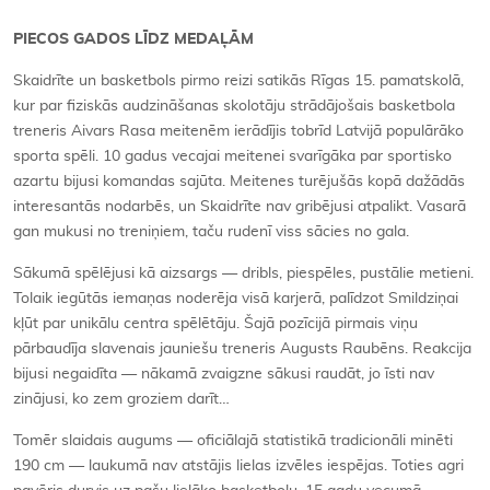
PIECOS GADOS LĪDZ MEDAĻĀM
Skaidrīte un basketbols pirmo reizi satikās Rīgas 15. pamatskolā,
kur par fiziskās audzināšanas skolotāju strādājošais basketbola
treneris Aivars Rasa meitenēm ierādījis tobrīd Latvijā populārāko
sporta spēli. 10 gadus vecajai meitenei svarīgāka par sportisko
azartu bijusi komandas sajūta. Meitenes turējušās kopā dažādās
interesantās nodarbēs, un Skaidrīte nav gribējusi atpalikt. Vasarā
gan mukusi no treniņiem, taču rudenī viss sācies no gala.
Sākumā spēlējusi kā aizsargs — dribls, piespēles, pustālie metieni.
Tolaik iegūtās iemaņas noderēja visā karjerā, palīdzot Smildziņai
kļūt par unikālu centra spēlētāju. Šajā pozīcijā pirmais viņu
pārbaudīja slavenais jauniešu treneris Augusts Raubēns. Reakcija
bijusi negaidīta — nākamā zvaigzne sākusi raudāt, jo īsti nav
zinājusi, ko zem groziem darīt…
Tomēr slaidais augums — oficiālajā statistikā tradicionāli minēti
190 cm — laukumā nav atstājis lielas izvēles iespējas. Toties agri