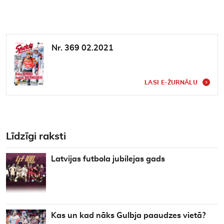
Nr. 369 02.2021
LASI E-ŽURNĀLU
Līdzīgi raksti
Latvijas futbola jubilejas gads
Kas un kad nāks Gulbja paaudzes vietā?