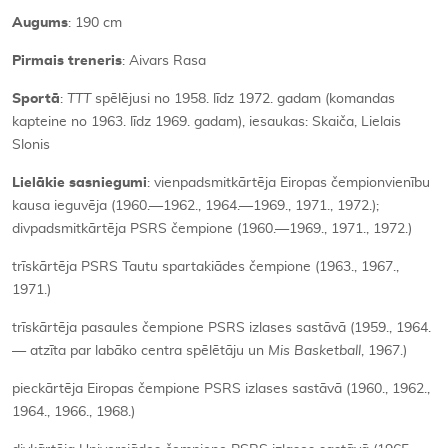
Augums
: 190 cm
Pirmais treneris
: Aivars Rasa
Sportā
:
TTT
spēlējusi no 1958. līdz 1972. gadam (komandas
kapteine no 1963. līdz 1969. gadam), iesaukas: Skaiča, Lielais
Slonis
Lielākie sasniegumi
: vienpadsmitkārtēja Eiropas čempionvienību
kausa ieguvēja (1960.—1962., 1964.—1969., 1971., 1972.);
divpadsmitkārtēja PSRS čempione (1960.—1969., 1971., 1972.)
trīskārtēja PSRS Tautu spartakiādes čempione (1963., 1967.,
1971.)
trīskārtēja pasaules čempione PSRS izlases sastāvā (1959., 1964.
— atzīta par labāko centra spēlētāju un
Mis Basketball
, 1967.)
pieckārtēja Eiropas čempione PSRS izlases sastāvā (1960., 1962.,
1964., 1966., 1968.)