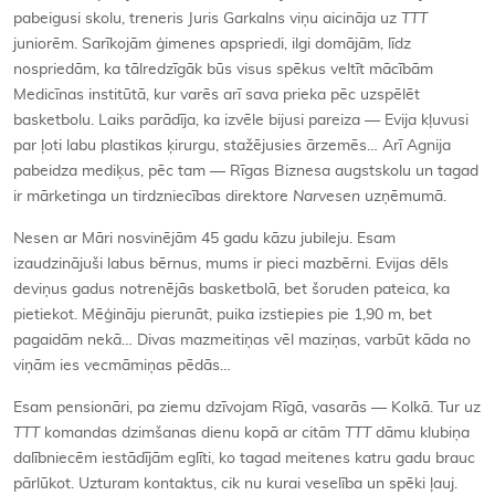
pabeigusi skolu, treneris Juris Garkalns viņu aicināja uz
TTT
juniorēm. Sarīkojām ģimenes apspriedi, ilgi domājām, līdz
nospriedām, ka tālredzīgāk būs visus spēkus veltīt mācībām
Medicīnas institūtā, kur varēs arī sava prieka pēc uzspēlēt
basketbolu. Laiks parādīja, ka izvēle bijusi pareiza — Evija kļuvusi
par ļoti labu plastikas ķirurgu, stažējusies ārzemēs… Arī Agnija
pabeidza mediķus, pēc tam — Rīgas Biznesa augstskolu un tagad
ir mārketinga un tirdzniecības direktore
Narvesen
uzņēmumā.
Nesen ar Māri nosvinējām 45 gadu kāzu jubileju. Esam
izaudzinājuši labus bērnus, mums ir pieci mazbērni. Evijas dēls
deviņus gadus notrenējās basketbolā, bet šoruden pateica, ka
pietiekot. Mēģināju pierunāt, puika izstiepies pie 1,90 m, bet
pagaidām nekā… Divas mazmeitiņas vēl maziņas, varbūt kāda no
viņām ies vecmāmiņas pēdās…
Esam pensionāri, pa ziemu dzīvojam Rīgā, vasarās — Kolkā. Tur uz
TTT
komandas dzimšanas dienu kopā ar citām
TTT
dāmu klubiņa
dalībniecēm iestādījām eglīti, ko tagad meitenes katru gadu brauc
pārlūkot. Uzturam kontaktus, cik nu kurai veselība un spēki ļauj.