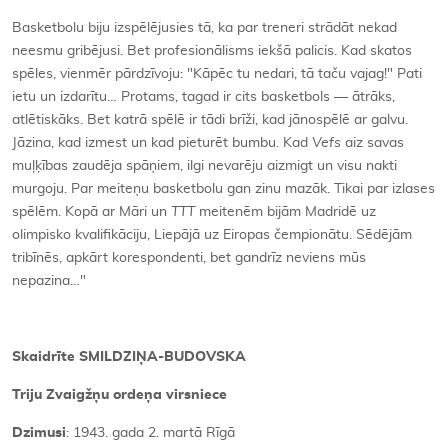
Basketbolu biju izspēlējusies tā, ka par treneri strādāt nekad
neesmu gribējusi. Bet profesionālisms iekšā palicis. Kad skatos
spēles, vienmēr pārdzīvoju: "Kāpēc tu nedari, tā taču vajag!" Pati
ietu un izdarītu… Protams, tagad ir cits basketbols — ātrāks,
atlētiskāks. Bet katrā spēlē ir tādi brīži, kad jānospēlē ar galvu.
Jāzina, kad izmest un kad pieturēt bumbu. Kad
Vefs
aiz savas
muļķības zaudēja spāņiem, ilgi nevarēju aizmigt un visu nakti
murgoju. Par meiteņu basketbolu gan zinu mazāk. Tikai par izlases
spēlēm. Kopā ar Māri un
TTT
meitenēm bijām Madridē uz
olimpisko kvalifikāciju, Liepājā uz Eiropas čempionātu. Sēdējām
tribīnēs, apkārt korespondenti, bet gandrīz neviens mūs
nepazina…"
Skaidrīte SMILDZIŅA-BUDOVSKA
Triju Zvaigžņu ordeņa virsniece
Dzimusi
: 1943. gada 2. martā Rīgā