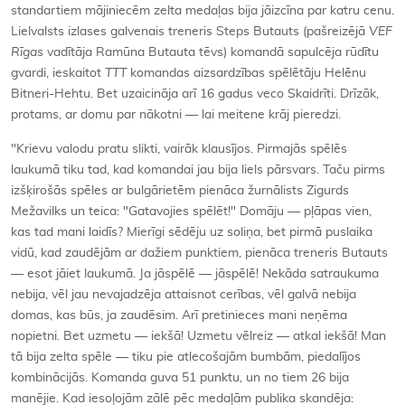
standartiem mājiniecēm zelta medaļas bija jāizcīna par katru cenu.
Lielvalsts izlases galvenais treneris Steps Butauts (pašreizējā
VEF
Rīgas
vadītāja Ramūna Butauta tēvs) komandā sapulcēja rūdītu
gvardi, ieskaitot
TTT
komandas aizsardzības spēlētāju Helēnu
Bitneri-Hehtu. Bet uzaicināja arī 16 gadus veco Skaidrīti. Drīzāk,
protams, ar domu par nākotni — lai meitene krāj pieredzi.
"Krievu valodu pratu slikti, vairāk klausījos. Pirmajās spēlēs
laukumā tiku tad, kad komandai jau bija liels pārsvars. Taču pirms
izšķirošās spēles ar bulgārietēm pienāca žurnālists Zigurds
Mežavilks un teica: "Gatavojies spēlēt!" Domāju — pļāpas vien,
kas tad mani laidīs? Mierīgi sēdēju uz soliņa, bet pirmā puslaika
vidū, kad zaudējām ar dažiem punktiem, pienāca treneris Butauts
— esot jāiet laukumā. Ja jāspēlē — jāspēlē! Nekāda satraukuma
nebija, vēl jau nevajadzēja attaisnot cerības, vēl galvā nebija
domas, kas būs, ja zaudēsim. Arī pretinieces mani neņēma
nopietni. Bet uzmetu — iekšā! Uzmetu vēlreiz — atkal iekšā! Man
tā bija zelta spēle — tiku pie atlecošajām bumbām, piedalījos
kombinācijās. Komanda guva 51 punktu, un no tiem 26 bija
manējie. Kad iesoļojām zālē pēc medaļām publika skandēja: