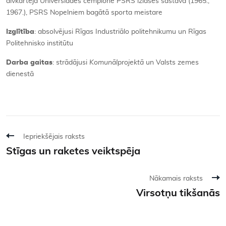
divkārtēja Universiādes čempione PSRS izlases sastāvā (1965.,
1967.), PSRS Nopelniem bagātā sporta meistare
Izglītība
: absolvējusi Rīgas Industriālo politehnikumu un Rīgas
Politehnisko institūtu
Darba gaitas
: strādājusi
Komunālprojektā
un Valsts zemes
dienestā
Iepriekšējais raksts
Stīgas un raketes veiktspēja
Nākamais raksts
Virsotņu tikšanās