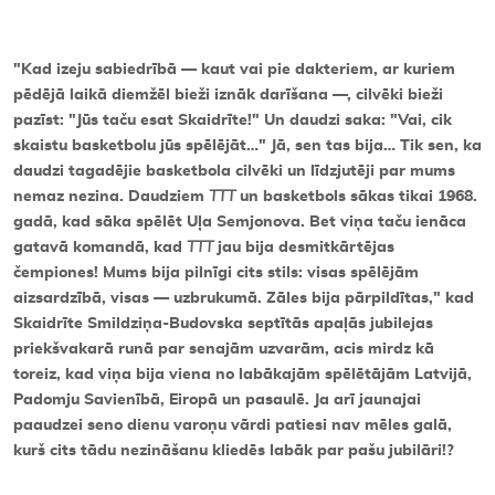
"Kad izeju sabiedrībā — kaut vai pie dakteriem, ar kuriem
pēdējā laikā diemžēl bieži iznāk darīšana —, cilvēki bieži
pazīst: "Jūs taču esat Skaidrīte!" Un daudzi saka: "Vai, cik
skaistu basketbolu jūs spēlējāt…" Jā, sen tas bija… Tik sen, ka
daudzi tagadējie basketbola cilvēki un līdzjutēji par mums
nemaz nezina. Daudziem
TTT
un basketbols sākas tikai 1968.
gadā, kad sāka spēlēt Uļa Semjonova. Bet viņa taču ienāca
gatavā komandā, kad
TTT
jau bija desmitkārtējas
čempiones! Mums bija pilnīgi cits stils: visas spēlējām
aizsardzībā, visas — uzbrukumā. Zāles bija pārpildītas," kad
Skaidrīte Smildziņa-Budovska septītās apaļās jubilejas
priekšvakarā runā par senajām uzvarām, acis mirdz kā
toreiz, kad viņa bija viena no labākajām spēlētājām Latvijā,
Padomju Savienībā, Eiropā un pasaulē. Ja arī jaunajai
paaudzei seno dienu varoņu vārdi patiesi nav mēles galā,
kurš cits tādu nezināšanu kliedēs labāk par pašu jubilāri!?