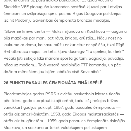
pavēris durvis uz pašu lielāko basketbolu. 15 gadu vecumā
Skaidrīte
VEF
pieaugušo komandas sastāvā kļuvusi par Latvijas
čempioni un izšķirošajā spēļu posmā Rīgas
Daugavai
palīdzējusi
izcīnīt Padomju Savienības čempionāta bronzas medaļas.
"Slavenie krievu centri — Maksimiljanova un Kostikova — augumā
bija mazākas par mani, bet rāva, knieba, grūstīja… Nācu nost no
laukuma ar domu, ka savu mūžu nekur citur nespēlēšu, tikai Rīgā.
Bet atbraucu mājās, un tētis kļuva dusmīgs: "Tu spēlēsi, kur liek!"
Vecāki ļoti sekoja līdzi manām sporta gaitām. Sagaidīja, pavadīja,
nāca uz mačiem… Tajā vasarā nodibināja
TTT
komandu, un pēc
dažiem mēnešiem jau bijām labākās visā Savienībā."
26 PUNKTI PASAULES ČEMPIONĀTA FINĀLSPĒLĒ
Piecdesmitajos gados PSRS sieviešu basketbola izlases tiecās
pēc līderu goda starptautiskajā arēnā, taču izšķirošajos brīžos
vairākkārt gadījās paklupt. 1957. gada pasaules čempionātā —
otrās aiz amerikānietēm, 1958. gada Eiropas meistarsacīkstēs —
otrās aiz bulgārietēm… 1959. gada pasaules čempionāts risinājās
Maskavā, un saskaņā ar tolaik valdošajiem politiskajiem