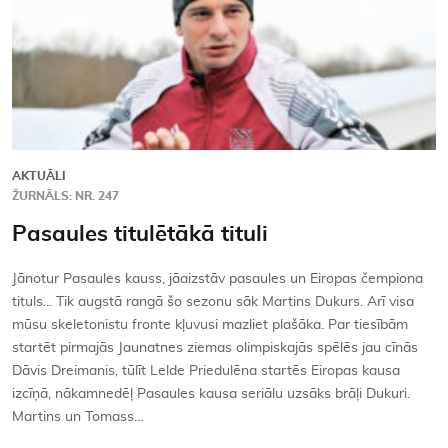
AKTUĀLI
ŽURNĀLS: NR. 247
Pasaules titulētākā tituli
Jānotur Pasaules kauss, jāaizstāv pasaules un Eiropas čempiona
tituls... Tik augstā rangā šo sezonu sāk Martins Dukurs. Arī visa
mūsu skeletonistu fronte kļuvusi mazliet plašāka. Par tiesībām
startēt pirmajās Jaunatnes ziemas olimpiskajās spēlēs jau cīnās
Dāvis Dreimanis, tūlīt Lelde Priedulēna startēs Eiropas kausa
izcīņā, nākamnedēļ Pasaules kausa seriālu uzsāks brāļi Dukuri.
Martins un Tomass…