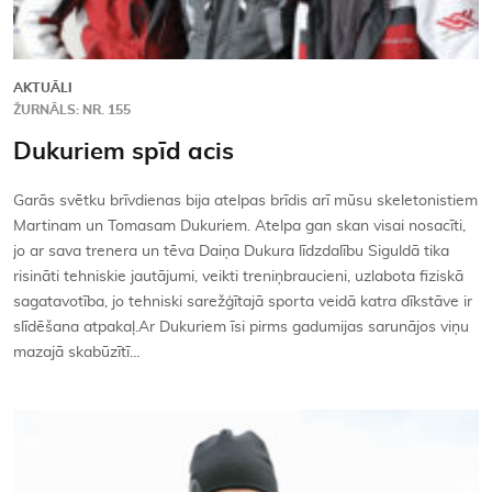
AKTUĀLI
ŽURNĀLS: NR. 155
Dukuriem spīd acis
Garās svētku brīvdienas bija atelpas brīdis arī mūsu skeletonistiem
Martinam un Tomasam Dukuriem. Atelpa gan skan visai nosacīti,
jo ar sava trenera un tēva Daiņa Dukura līdzdalību Siguldā tika
risināti tehniskie jautājumi, veikti treniņbraucieni, uzlabota fiziskā
sagatavotība, jo tehniski sarežģītajā sporta veidā katra dīkstāve ir
slīdēšana atpakaļ.Ar Dukuriem īsi pirms gadumijas sarunājos viņu
mazajā skabūzītī…