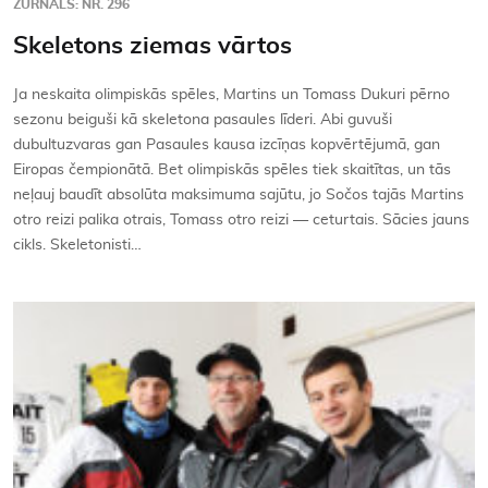
ŽURNĀLS: NR. 296
Skeletons ziemas vārtos
Ja neskaita olimpiskās spēles, Martins un Tomass Dukuri pērno
sezonu beiguši kā skeletona pasaules līderi. Abi guvuši
dubultuzvaras gan Pasaules kausa izcīņas kopvērtējumā, gan
Eiropas čempionātā. Bet olimpiskās spēles tiek skaitītas, un tās
neļauj baudīt absolūta maksimuma sajūtu, jo Sočos tajās Martins
otro reizi palika otrais, Tomass otro reizi — ceturtais. Sācies jauns
cikls. Skeletonisti…