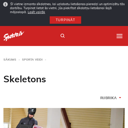
Šī vietne izmanto sīkdatnes, lai uzlabotu lietošanas pieredzi un optimizētu tās
darbību. Turpinot lietot šo vietni, Jūs piekrītat sīkdatņu lietošanai šajā
mājaslapā.
Lasīt vairāk
TURPINĀT
SĀKUMS
SPORTA VEIDI
Sākums
Skeletons
Sporta veidi
Autori
RUBRIKA
Arhīvs
Abonēšana