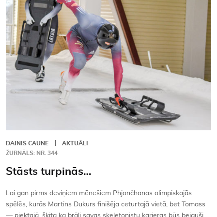
Kontakti
DAINIS CAUNE
AKTUĀLI
ŽURNĀLS: NR. 344
Stāsts turpinās…
Lai gan pirms deviņiem mēnešiem Phjončhanas olimpiskajās
spēlēs, kurās Martins Dukurs finišēja ceturtajā vietā, bet Tomass
— piektajā, šķita ka brāļi savas skeletonistu karjeras būs beiguši,