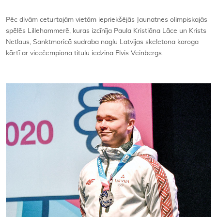
Kontakti
Pēc divām ceturtajām vietām iepriekšējās Jaunatnes olimpiskajās
spēlēs Lillehammerē, kuras izcīnīja Paula Kristiāna Lāce un Krists
Netlaus, Sanktmoricā sudraba naglu Latvijas skeletona karoga
kārtī ar vicečempiona titulu iedzina Elvis Veinbergs.