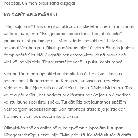
nosēžas, un man braukšana aizgāja!”
KO DARĪT AR APVĀRSNI
“Nē, baiļu nav,” Elvis steigšus attrauc uz skeletonistiem tradicionāli
uzdoto jautājumu. “Bet, ja sanāk sabaidīties, tad jātiek galā,”
jaunietis kļūst pielaidīgāks. “Man izdodas savākties.” Līdz šai
sezonai Veinberga lielākais panākums bija 10. vieta Eiropas junioru
čempionātā Siguldā. Augstāk par astoto vietu vienā braucienā
viņš vēl nebija ticis. Tiesa, startējot vecāku puišu konkurencē.
Vienaudžiem pērnajā oktobrī tika rīkotas četras kvalifikācijas
sacensības Lillehammerē un Kēnigszē, un visās četrās Elvis
Veinbergs finišēja otrais aiz vācieša Lukasa Dāvida Nīdegera. Tas
vairoja pārliecību, bet nedeva priekšstatu par Āzijas un Amerikas
valstu jauno sportistu spēku. Turklāt līdz pat jaunatnes spēlēm
Veinbergam nepazīstamajā Sanktmoricas trasē bija jāiztiek ar
treniņiem vien, bez sacensību prakses.
Olimpiskās spēles apliecināja, ka apvārsnis joprojām ir turpat.
Nīdegers vienīgais atkal bija Elvim priekšā. Ko tādā situācijā darītu