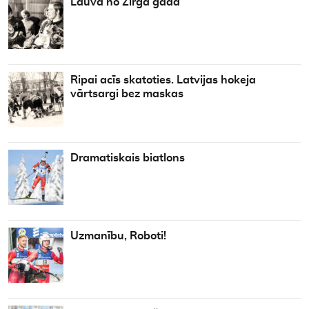
Lauva no Zirga gada
Ripai acīs skatoties. Latvijas hokeja
vārtsargi bez maskas
Dramatiskais biatlons
Uzmanību, Roboti!