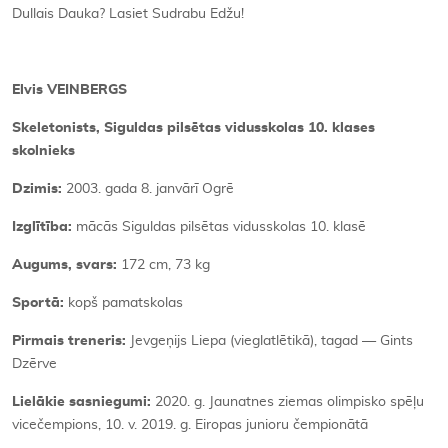
Dullais Dauka? Lasiet Sudrabu Edžu!
Elvis VEINBERGS
Skeletonists, Siguldas pilsētas vidusskolas 10. klases
skolnieks
Dzimis:
2003. gada 8. janvārī Ogrē
Izglītība:
mācās Siguldas pilsētas vidusskolas 10. klasē
Augums, svars:
172 cm, 73 kg
Sportā:
kopš pamatskolas
Pirmais treneris:
Jevgeņijs Liepa (vieglatlētikā), tagad — Gints
Dzērve
Lielākie sasniegumi:
2020. g. Jaunatnes ziemas olimpisko spēļu
vicečempions, 10. v. 2019. g. Eiropas junioru čempionātā