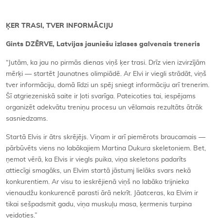
ĶER TRASI, TVER INFORMĀCIJU
Gints DZĒRVE, Latvijas jauniešu izlases galvenais treneris
“Jutām, ka jau no pirmās dienas viņš ķer trasi. Drīz vien izvirzījām
mērķi — startēt Jaunatnes olimpiādē. Ar Elvi ir viegli strādāt, viņš
tver informāciju, domā līdzi un spēj sniegt informāciju arī trenerim.
Šī atgriezeniskā saite ir ļoti svarīga. Pateicoties tai, iespējams
organizēt adekvātu treniņu procesu un vēlamais rezultāts ātrāk
sasniedzams.
Startā Elvis ir ātrs skrējējs. Viņam ir arī piemērots braucamais —
pārbūvēts viens no labākajiem Martina Dukura skeletoniem. Bet,
ņemot vērā, ka Elvis ir viegls puika, viņa skeletons padarīts
attiecīgi smagāks, un Elvim startā jāstumj lielāks svars nekā
konkurentiem. Ar visu to ieskrējienā viņš no labāko trijnieka
vienaudžu konkurencē parasti ārā nekrīt. Jāatceras, ka Elvim ir
tikai sešpadsmit gadu, viņa muskuļu masa, ķermenis turpina
veidoties.”