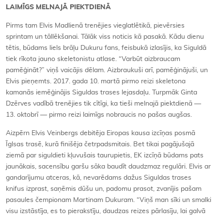
LAIMĪGS MELNAJĀ PIEKTDIENĀ
Pirms tam Elvis Madlienā trenējies vieglatlētikā, pievērsies
sprintam un tāllēkšanai. Tālāk viss noticis kā pasakā. Kādu dienu
tētis, būdams liels brāļu Dukuru fans, feisbukā izlasījis, ka Siguldā
tiek rīkota jauno skeletonistu atlase. “Varbūt aizbraucam
pamēģināt?” viņš vaicājis dēlam. Aizbraukuši arī, pamēģinājuši, un
Elvis pieņemts. 2017. gada 10. martā pirmo reizi skeletona
kamanās iemēģinājis Siguldas trases lejasdaļu. Turpmāk Ginta
Dzērves vadībā trenējies tik cītīgi, ka tieši melnajā piektdienā —
13. oktobrī — pirmo reizi laimīgs nobraucis no pašas augšas.
Aizpērn Elvis Veinbergs debitēja Eiropas kausa izcīņas posmā
Īglsas trasē, kurā finišēja četrpadsmitais. Bet tikai pagājušajā
ziemā par siguldieti kļuvušais taurupietis, EK izcīņā būdams pats
jaunākais, sacensību garšu sāka baudīt daudzmaz regulāri. Elvis ar
gandarījumu atceras, kā, nevarēdams dažus Siguldas trases
knifus izprast, saņēmis dūšu un, padomu prasot, zvanījis pašam
pasaules čempionam Martinam Dukuram. “Viņš man sīki un smalki
visu izstāstīja, es to pierakstīju, daudzas reizes pārlasīju, lai galvā