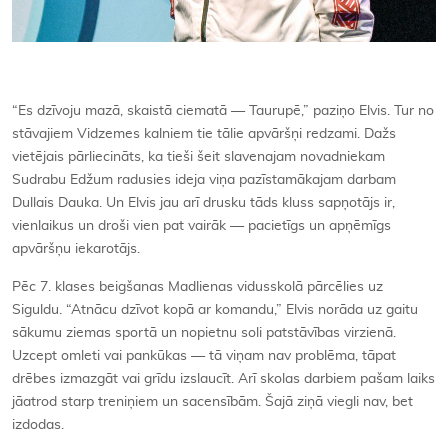
“Es dzīvoju mazā, skaistā ciematā — Taurupē,” paziņo Elvis. Tur no
stāvajiem Vidzemes kalniem tie tālie apvāršņi redzami. Dažs
vietējais pārliecināts, ka tieši šeit slavenajam novadniekam
Sudrabu Edžum radusies ideja viņa pazīstamākajam darbam
Dullais Dauka. Un Elvis jau arī drusku tāds kluss sapņotājs ir,
vienlaikus un droši vien pat vairāk — pacietīgs un apņēmīgs
apvāršņu iekarotājs.
Pēc 7. klases beigšanas Madlienas vidusskolā pārcēlies uz
Siguldu. “Atnācu dzīvot kopā ar komandu,” Elvis norāda uz gaitu
sākumu ziemas sportā un nopietnu soli patstāvības virzienā.
Uzcept omleti vai pankūkas — tā viņam nav problēma, tāpat
drēbes izmazgāt vai grīdu izslaucīt. Arī skolas darbiem pašam laiks
jāatrod starp treniņiem un sacensībām. Šajā ziņā viegli nav, bet
izdodas.