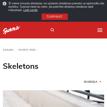
Šī vietne izmanto sīkdatnes, lai uzlabotu lietošanas pieredzi un optimizētu tās
darbību. Turpinot lietot šo vietni, Jūs piekrītat sīkdatņu lietošanai šajā
mājaslapā.
Lasīt vairāk
TURPINĀT
SĀKUMS
SPORTA VEIDI
Sākums
Skeletons
Sporta veidi
Autori
RUBRIKA
Arhīvs
Abonēšana