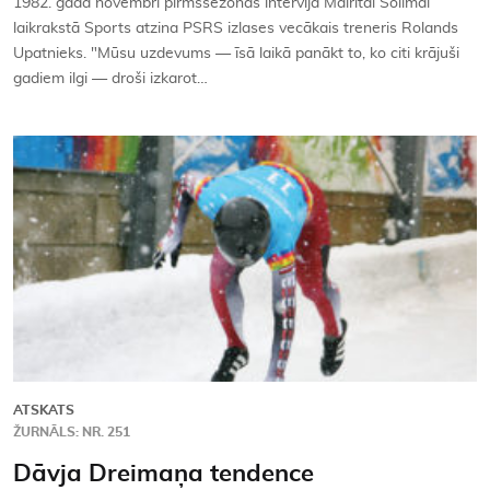
1982. gada novembrī pirmssezonas intervijā Mairitai Solimai
laikrakstā Sports atzina PSRS izlases vecākais treneris Rolands
Upatnieks. "Mūsu uzdevums — īsā laikā panākt to, ko citi krājuši
gadiem ilgi — droši izkarot…
ATSKATS
ŽURNĀLS: NR. 251
Dāvja Dreimaņa tendence