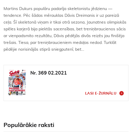
Martins Dukurs populāru padarīja skeletonistu jēdzienu —
tendence. Pēc šādas mērauklas Dāvis Dreimanis ir uz pareizā
ceļa. Šī skeletonā viņam ir tikai otrā sezona, Jaunatnes olimpiskās
spēles karjerā bija piektās sacensības, bet treniņbraucienos sācis
ar vienpadsmito rezultātu, Dāvis pēdējās divās reizēs jau finišēja
trešais. Tiesa, par treniņbraucieniem medaļas nedod. Turklāt
pēdējie norisinājās stiprā sniegputenī, bet…
Nr. 369 02.2021
LASI E-ŽURNĀLU
Populārākie raksti