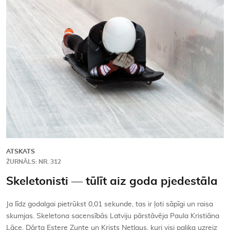
Kontakti
ATSKATS
ŽURNĀLS: NR. 312
Skeletonisti — tūlīt aiz goda pjedestāla
Ja līdz godalgai pietrūkst 0,01 sekunde, tas ir ļoti sāpīgi un raisa
skumjas. Skeletona sacensībās Latviju pārstāvēja Paula Kristiāna
Lāce, Dārta Estere Zunte un Krists Netlaus, kuri visi palika uzreiz