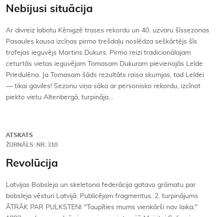
Nebijusi situācija
Ar divreiz labotu Kēnigzē trases rekordu un 40. uzvaru šīssezonas
Pasaules kausa izcīņas pirmo trešdaļu noslēdza seškārtējs šīs
trofejas ieguvējs Martins Dukurs. Pirmo reizi tradicionālajam
ceturtās vietas ieguvējam Tomasam Dukuram pievienojās Lelde
Priedulēna. Ja Tomasam šāds rezultāts raisa skumjas, tad Leldei
— tikai gaviles! Sezonu viņa sāka ar personisko rekordu, izcīnot
piekto vietu Altenbergā, turpināja…
ATSKATS
ŽURNĀLS: NR. 310
Revolūcija
Latvijas Bobsleja un skeletona federācija gatavo grāmatu par
bobsleja vēsturi Latvijā. Publicējam fragmentus. 2. turpinājums
ĀTRĀK PAR PULKSTENI "Taupīties mums vienkārši nav laika,"