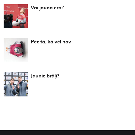
Vai jauna ēra?
Pēc tā, kā vēl nav
Jaunie brāļi?