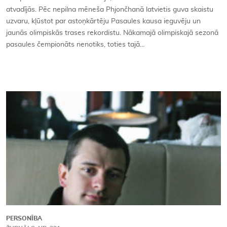
atvadījās. Pēc nepilna mēneša Phjončhanā latvietis guva skaistu
uzvaru, kļūstot par astoņkārtēju Pasaules kausa ieguvēju un
jaunās olimpiskās trases rekordistu. Nākamajā olimpiskajā sezonā
pasaules čempionāts nenotiks, toties tajā…
PERSONĪBA