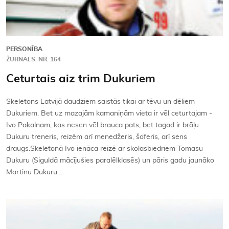
PERSONĪBA
ŽURNĀLS: NR. 164
Ceturtais aiz trim Dukuriem
Skeletons Latvijā daudziem saistās tikai ar tēvu un dēliem
Dukuriem. Bet uz mazajām kamaniņām vieta ir vēl ceturtajam -
Ivo Pakalnam, kas nesen vēl brauca pats, bet tagad ir brāļu
Dukuru treneris, reizēm arī menedžeris, šoferis, arī sens
draugs.Skeletonā Ivo ienāca reizē ar skolasbiedriem Tomasu
Dukuru (Siguldā mācījušies paralēlklasēs) un pāris gadu jaunāko
Martinu Dukuru.…