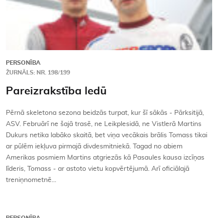
PERSONĪBA
ŽURNĀLS: NR. 198/199
Pareizrakstība ledū
Pērnā skeletona sezona beidzās turpat, kur šī sākās - Pārksitijā,
ASV. Februārī ne šajā trasē, ne Leikplesidā, ne Vistlerā Martins
Dukurs netika labāko skaitā, bet viņa vecākais brālis Tomass tikai
ar pūlēm iekļuva pirmajā divdesmitniekā. Tagad no abiem
Amerikas posmiem Martins atgriezās kā Pasaules kausa izcīņas
līderis, Tomass - ar astoto vietu kopvērtējumā. Arī oficiālajā
treniņnometnē…