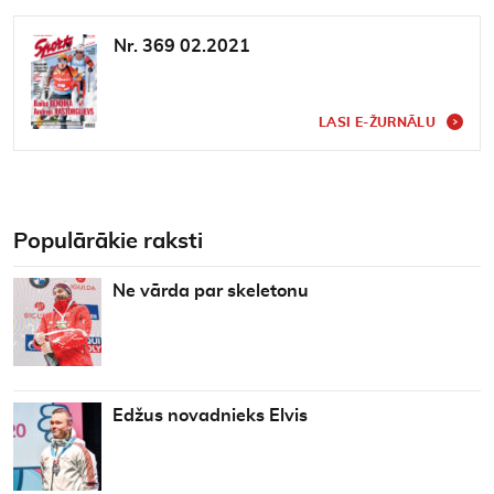
Nr. 369 02.2021
LASI E-ŽURNĀLU
Populārākie raksti
Ne vārda par skeletonu
Edžus novadnieks Elvis