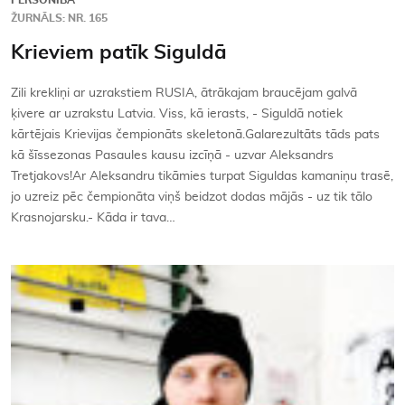
PERSONĪBA
ŽURNĀLS: NR. 165
Krieviem patīk Siguldā
Zili krekliņi ar uzrakstiem RUSIA, ātrākajam braucējam galvā
ķivere ar uzrakstu Latvia. Viss, kā ierasts, - Siguldā notiek
kārtējais Krievijas čempionāts skeletonā.Galarezultāts tāds pats
kā šīssezonas Pasaules kausu izcīņā - uzvar Aleksandrs
Tretjakovs!Ar Aleksandru tikāmies turpat Siguldas kamaniņu trasē,
jo uzreiz pēc čempionāta viņš beidzot dodas mājās - uz tik tālo
Krasnojarsku.- Kāda ir tava…