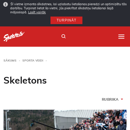
Šī vietne izmanto sīkdatnes, lai uzlabotu lietošanas pieredzi un optimizētu tās
darbību. Turpinot lietot šo vietni, Jūs piekrītat sīkdatņu lietošanai šajā
mājaslapā.
Lasīt vairāk
TURPINĀT
SĀKUMS
SPORTA VEIDI
Sākums
Skeletons
Sporta veidi
Autori
RUBRIKA
Arhīvs
Abonēšana