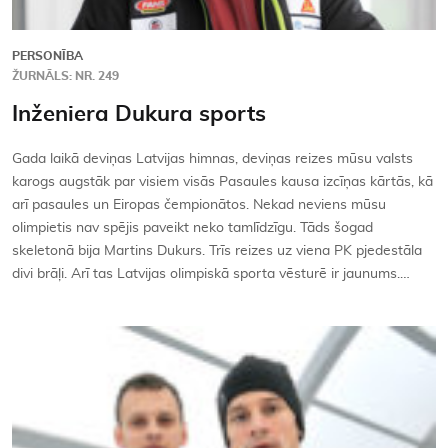
PERSONĪBA
ŽURNĀLS: NR. 249
Inženiera Dukura sports
Gada laikā deviņas Latvijas himnas, deviņas reizes mūsu valsts
karogs augstāk par visiem visās Pasaules kausa izcīņas kārtās, kā
arī pasaules un Eiropas čempionātos. Nekad neviens mūsu
olimpietis nav spējis paveikt neko tamlīdzīgu. Tāds šogad
skeletonā bija Martins Dukurs. Trīs reizes uz viena PK pjedestāla
divi brāļi. Arī tas Latvijas olimpiskā sporta vēsturē ir jaunums.…