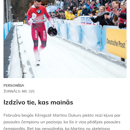
Kontakti
PERSONĪBA
ŽURNĀLS: NR. 325
Izdzīvo tie, kas mainās
Februāra beigās Kēnigszē Martins Dukurs piekto reizi kļuva par
pasaules čempionu un paziņoja, ka šis ir viņa pēdējais pasaules
čempionāts. Bet tas nenozīmēja, ka Martins no skeletona