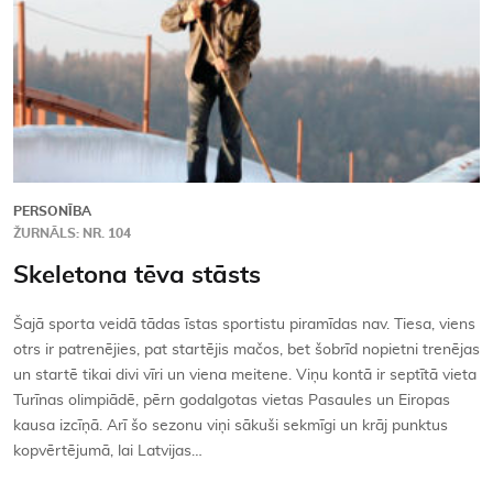
PERSONĪBA
ŽURNĀLS: NR. 104
Skeletona tēva stāsts
Šajā sporta veidā tādas īstas sportistu piramīdas nav. Tiesa, viens
otrs ir patrenējies, pat startējis mačos, bet šobrīd nopietni trenējas
un startē tikai divi vīri un viena meitene. Viņu kontā ir septītā vieta
Turīnas olimpiādē, pērn godalgotas vietas Pasaules un Eiropas
kausa izcīņā. Arī šo sezonu viņi sākuši sekmīgi un krāj punktus
kopvērtējumā, lai Latvijas…