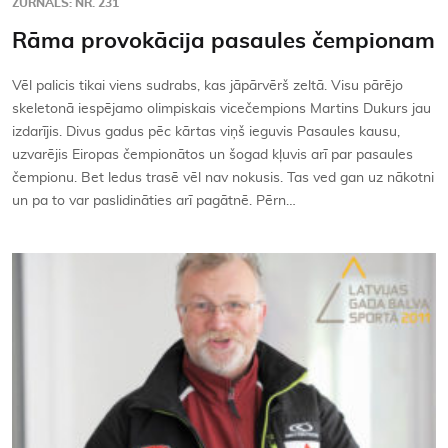
ŽURNĀLS: NR. 231
Rāma provokācija pasaules čempionam
Vēl palicis tikai viens sudrabs, kas jāpārvērš zeltā. Visu pārējo
skeletonā iespējamo olimpiskais vicečempions Martins Dukurs jau
izdarījis. Divus gadus pēc kārtas viņš ieguvis Pasaules kausu,
uzvarējis Eiropas čempionātos un šogad kļuvis arī par pasaules
čempionu. Bet ledus trasē vēl nav nokusis. Tas ved gan uz nākotni
un pa to var paslidināties arī pagātnē. Pērn…