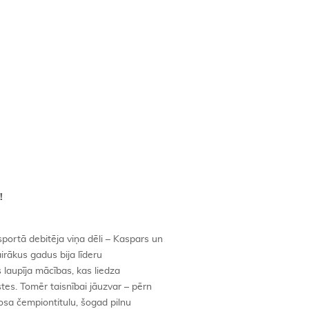
!
portā debitēja viņa dēli – Kaspars un
vairākus gadus bija līderu
 laupīja mācības, kas liedza
tes. Tomēr taisnībai jāuzvar – pērn
osa čempiontitulu, šogad pilnu