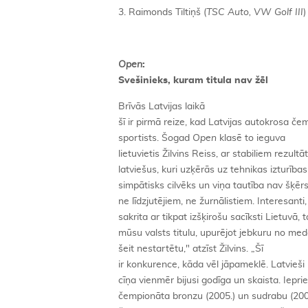
3. Raimonds Tiltiņš (
TSC Auto, VW Golf III
Open
:
Svešinieks, kuram titula nav žēl
Brīvās Latvijas laikā
šī ir pirmā reize, kad Latvijas autokrosa čem
sportists. Šogad
Open
klasē to ieguva
lietuvietis Žilvins Reiss, ar stabiliem rezul
latviešus, kuri uzķērās uz tehnikas izturības 
simpātisks cilvēks un viņa tautība nav šķēr
ne līdzjutējiem, ne žurnālistiem. Interesant
sakrita ar tikpat izšķirošu sacīksti Lietuvā, 
mūsu valsts titulu, upurējot jebkuru no med
šeit nestartētu," atzīst Žilvins. „Šī
ir konkurence, kāda vēl jāpameklē. Latvieši
cīņa vienmēr bijusi godīga un skaista. Iepr
čempionāta bronzu (2005.) un sudrabu (2006