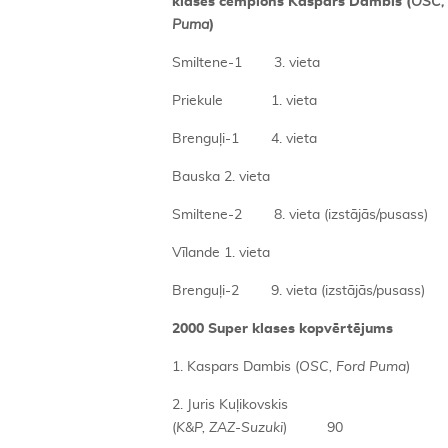
klases čempions Kaspars Dambis (
OSC, 
Puma
)
Smiltene-1 3. vieta
Priekule 1. vieta
Brenguļi-1 4. vieta
Bauska 2. vieta
Smiltene-2 8. vieta (izstājās/pusass)
Vīlande 1. vieta
Brenguļi-2 9. vieta (izstājās/pusass)
2000 Super klases kopvērtējums
1. Kaspars Dambis (
OSC, Ford Puma
) 
2. Juris Kuļikovskis
(
K&P, ZAZ-Suzuki
) 90