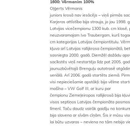
1600: Vērmanim 100%
Oļģerts Vērmanis
juniors krosā nav iesācējs – viņš pirmās sac
Karjeras attīstība bija strauja, jo jau 1998. 
Latvijas vicečempionu 1300 kub. cm klasē, p
neuzvaramajam Ivo Traubergam, kurš togad 
cm kategorijas Latvijas čempiontitulu. Vēr
kļuva arī Latvijas rallijkrosa čempionātā, b
sasniegta 2000. gadā. Diemžēl dažādu apsv
sacīkstēs viņš nestartēja līdz pat 2005. ga
jaunuzbūvētajā Brenguļu autotrasē atgādin
seriālā.
Arī 2006. gadā startēts ziemā. Pir
visi nepieciešamie apstākļi: bija vēlme star
mašīna –
VW Golf III
, ar kuru par
čempionu Ziemeļeiropas rallijkrosā bija kļuv
visos septiņos Latvijas čempionāta posmos
līmenī. Taču daudz vairāk gaidīju no konkur
bija slavena ar sīvām cīņām. Šis ir mūsu visu
lai būtu uzvaras – neviena no tām nebija vi