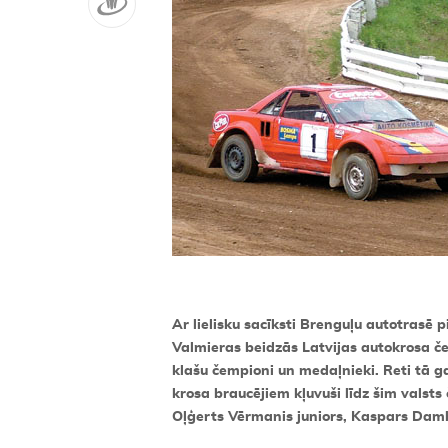
Ar lielisku sacīksti Brenguļu autotrasē p
Valmieras beidzās Latvijas autokrosa čem
klašu čempioni un medaļnieki. Reti tā g
krosa braucējiem kļuvuši līdz šim valsts 
Oļģerts Vērmanis juniors, Kaspars Dambi