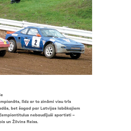
ie
pionāts, līdz ar to zināmi visu trīs
adās, bet šogad par Latvijas labākajiem
čempiontitulus nebaudījuši sportisti –
s un Žilvins Reiss.