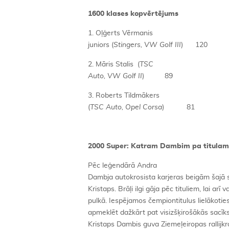
1600 klases kopvērtējums
1. Oļģerts Vērmanis
juniors (
Stingers, VW Golf III
) 120
2. Māris Stalis (
TSC
Auto, VW Golf II
) 89
3. Roberts Tildmākers
(
TSC Auto, Opel Corsa
) 81
2000 Super: Katram Dambim pa titulam
Pēc leģendārā Andra
Dambja autokrosista karjeras beigām šajā s
Kristaps. Brāļi ilgi gāja pēc tituliem, lai arī 
pulkā. Iespējamos čempiontitulus lielākoties
apmeklēt dažkārt pat visizšķirošākās sacīks
Kristaps Dambis guva Ziemeļeiropas rallijkr