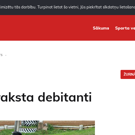
mizētu tās darbību. Turpinot lietot šo vietni, Jūs piekrītat sīkdatņu lietoša
Sākums
Sporta ve
TS
ŽURNĀ
aksta debitanti