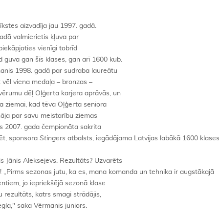
īkstes aizvadīja jau 1997. gadā.
gadā valmierietis kļuva par
iekāpjoties vienīgi tobrīd
guva gan šīs klases, gan arī 1600 kub.
manis 1998. gadā par sudraba laureātu
et vēl viena medaļa – bronzas –
ērumu dēļ Oļģerta karjera aprāvās, un
da ziemai, kad tēva Oļģerta seniora
āja par savu meistarību ziemas
ms 2007. gada čempionāta sakrita
tēt, sponsora
Stingers
atbalsts, iegādājama Latvijas labākā 1600 klase
is Jānis Aleksejevs. Rezultāts? Uzvarēts
! „Pirms sezonas jutu, ka es, mana komanda un tehnika ir augstākajā
entiem, jo iepriekšējā sezonā klase
 rezultāts, katrs smagi strādājis,
egla," saka Vērmanis juniors.