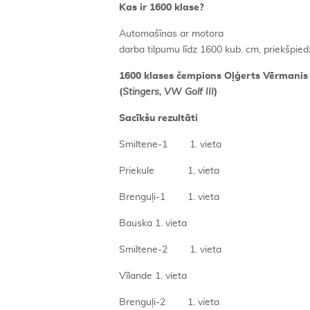
Kas ir 1600 klase?
Automašīnas ar motora
darba tilpumu līdz 1600 kub. cm, priekšpied
1600 klases čempions Oļģerts Vērmanis 
(
Stingers, VW Golf III
)
Sacīkšu rezultāti
Smiltene-1 1. vieta
Priekule 1. vieta
Brenguļi-1 1. vieta
Bauska 1. vieta
Smiltene-2 1. vieta
Vīlande 1. vieta
Brenguļi-2 1. vieta