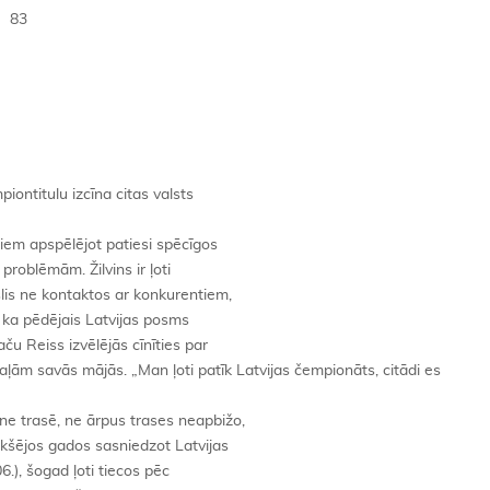
) 83
piontitulu izcīna citas valsts
tātiem apspēlējot patiesi spēcīgos
problēmām. Žilvins ir ļoti
slis ne kontaktos ar konkurentiem,
i, ka pēdējais Latvijas posms
taču Reiss izvēlējās cīnīties par
aļām savās mājās. „Man ļoti patīk Latvijas čempionāts, citādi es
 ne trasē, ne ārpus trases neapbižo,
iekšējos gados sasniedzot Latvijas
.), šogad ļoti tiecos pēc