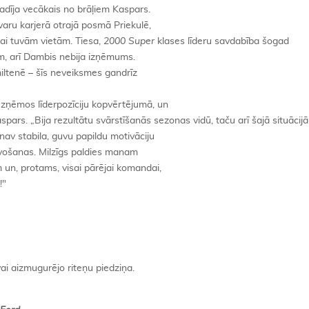
adīja vecākais no brāļiem Kaspars.
varu karjerā otrajā posmā Priekulē,
jai tuvām vietām. Tiesa,
2000 Super
klases līderu savdabība šogad
ām, arī Dambis nebija izņēmums.
iltenē – šīs neveiksmes gandrīz
zņēmos līderpozīciju kopvērtējumā, un
ars. „Bija rezultātu svārstīšanās sezonas vidū, taču arī šajā situācijā
nav stabila, guvu papildu motivāciju
vošanas. Milzīgs paldies manam
n, protams, visai pārējai komandai,
!"
vai aizmugurējo riteņu piedziņa.