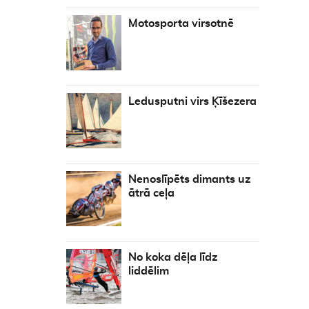
Motosporta virsotnē
Ledusputni virs Ķīšezera
Nenoslīpēts dimants uz
ātrā ceļa
No koka dēļa līdz
liddēlim