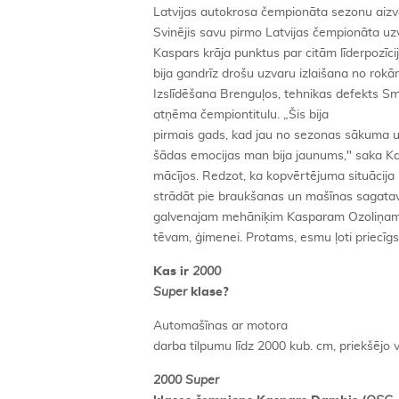
Latvijas autokrosa čempionāta sezonu aizv
Svinējis savu pirmo Latvijas čempionāta uz
Kaspars krāja punktus par citām līderpozīci
bija gandrīz drošu uzvaru izlaišana no rok
Izslīdēšana Brenguļos, tehnikas defekts Sm
atņēma čempiontitulu. „Šis bija
pirmais gads, kad jau no sezonas sākuma u
šādas emocijas man bija jaunums," saka Kasp
mācījos. Redzot, ka kopvērtējuma situācija 
strādāt pie braukšanas un mašīnas sagata
galvenajam mehāniķim Kasparam Ozoliņam u
tēvam, ģimenei. Protams, esmu ļoti priecīgs
Kas ir
2000
Super
klase?
Automašīnas ar motora
darba tilpumu līdz 2000 kub. cm, priekšējo 
2000 Super