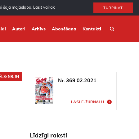
nai šajā mājaslapā.
Lasīt vairāk
TURPINĀT
idi
Autori
Arhīvs
Abonēšana
Kontakti
LS: NR. 94
Nr. 369 02.2021
LASI E-ŽURNĀLU
Līdzīgi raksti