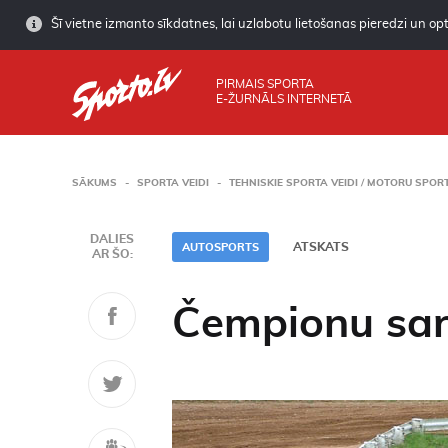
Šī vietne izmanto sīkdatnes, lai uzlabotu lietošanas pieredzi un opti
PIRMAIS SPORTA
E-ŽURNĀLS INTERNETĀ
SĀKUMS
SPORTA VEIDI
TEHNISKIE SPORTA VEIDI / MOTORU SPOR
DALIES
ATSKATS
AUTOSPORTS
AR ŠO:
Čempionu sar