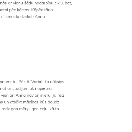
ās ar vienu šādu nodarbību ciklu, bet,
metni pēc kārtas. Kāpēc tāda
," smaidā dzirkstī Anna.
niņnometni Pērtā. Varbūt to nāksies
enot ar studijām tik nopietnā
vien arī Anna nav ar mieru. Ja reiz
kums un atsākt mācības būs daudz
 redz gan mērķi, gan ceļu, kā to