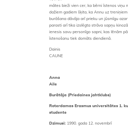
mātes bieži vien cer, ka bērni īstenos viņu 
dažiem gadiem šķita, ka Annu uz treniņiem
burāšana dāvāja arī prieku un jūsmīgu azar
parasti arī tika izslēgta strāva sapņu kino
ienesis savu personīgo sapni, kas lēnām pārv
īstenošanu tiek domāts diendienā.
Dainis
CAUNE
Anna
Aile
Burātāja (Priedaines jahtklubs)
Roterdamas Erasmus universitātes 1. k
studente
Dzimusi:
1990. gada 12. novembrī