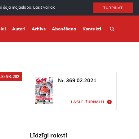
nai šajā mājaslapā.
Lasīt vairāk
TURPINĀT
idi
Autori
Arhīvs
Abonēšana
Kontakti
S: NR. 202
Nr. 369 02.2021
LASI E-ŽURNĀLU
Līdzīgi raksti