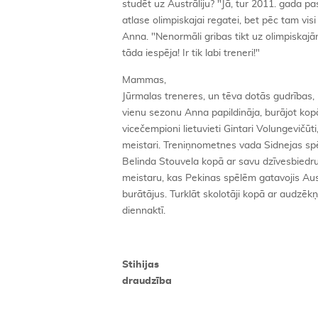
studēt uz Austrāliju? "Jā, tur 2011. gada p
atlase olimpiskajai regatei, bet pēc tam visi
Anna. "Nenormāli gribas tikt uz olimpiska
tāda iespēja! Ir tik labi treneri!"
Mammas,
Jūrmalas treneres, un tēva dotās gudrības, k
vienu sezonu Anna papildināja, burājot ko
vicečempioni lietuvieti Gintari Volungevičūti
meistari. Treniņnometnes vada Sidnejas sp
Belinda Stouvela kopā ar savu dzīvesbiedr
meistaru, kas Pekinas spēlēm gatavojis Aus
burātājus. Turklāt skolotāji kopā ar audzē
diennaktī.
Stihijas
draudzība