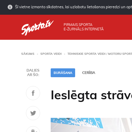
Šī vietne izmanto sīkdatnes, lai uzlabotu lietošanas pieredzi un opti
PIRMAIS SPORTA
E-ŽURNĀLS INTERNETĀ
SĀKUMS
SPORTA VEIDI
TEHNISKIE SPORTA VEIDI / MOTORU SPOR
DALIES
CERĪBA
BURĀŠANA
AR ŠO:
Ieslēgta strā