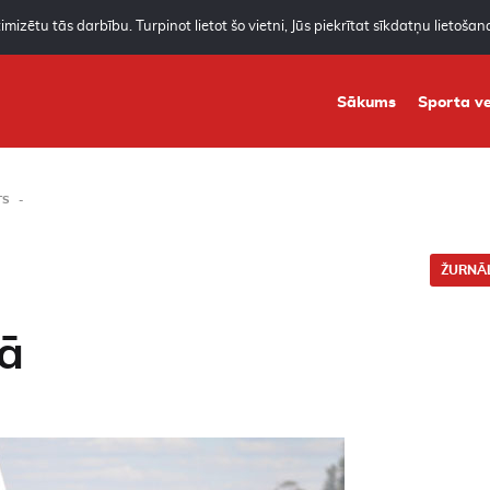
mizētu tās darbību. Turpinot lietot šo vietni, Jūs piekrītat sīkdatņu lietoša
Sākums
Sporta ve
TS
ŽURNĀL
vā