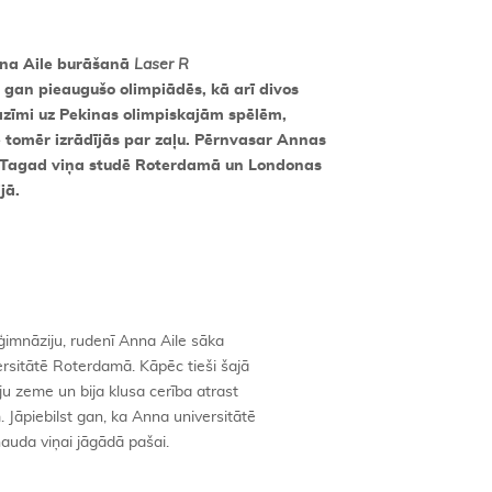
Anna Aile burāšanā
Laser R
, gan pieaugušo olimpiādēs, kā arī divos
azīmi uz Pekinas olimpiskajām spēlēm,
tomēr izrādījās par zaļu. Pērnvasar Annas
k. Tagad viņa studē Roterdamā un Londonas
jā.
ģimnāziju, rudenī Anna Aile sāka
rsitātē Roterdamā. Kāpēc tieši šajā
ju zeme un bija klusa cerība atrast
 Jāpiebilst gan, ka Anna universitātē
nauda viņai jāgādā pašai.