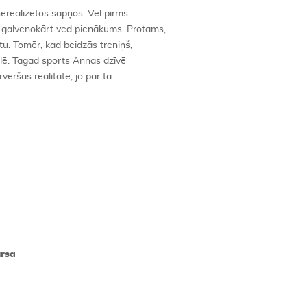
nerealizētos sapņos. Vēl pirms
 galvenokārt ved pienākums. Protams,
tu. Tomēr, kad beidzās treniņš,
zālē. Tagad sports Annas dzīvē
ēršas realitātē, jo par tā
ursa