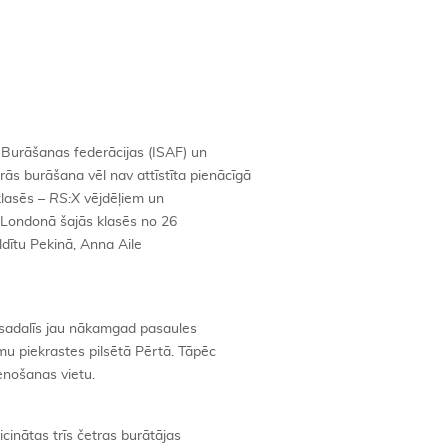
s Burāšanas federācijas (ISAF) un
rās burāšana vēl nav attīstīta pienācīgā
 klasēs –
RS:X
vējdēļiem un
s Londonā šajās klasēs no 26
aldītu Pekinā, Anna Aile
 sadalīs jau nākamgad pasaules
umu piekrastes pilsētā Pērtā. Tāpēc
enošanas vietu.
aicinātas trīs četras burātājas