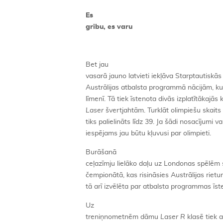
Es
gribu, es varu
Bet jau
vasarā jauno latvieti iekļāva Starptautiskā
Austrālijas atbalsta programmā nācijām, ku
līmenī. Tā tiek īstenota divās izplatītākajās
Laser
švertjahtām. Turklāt olimpiešu skait
tiks palielināts līdz 39. Ja šādi nosacījumi v
iespējams jau būtu kļuvusi par olimpieti.
Burāšanā
ceļazīmju lielāko daļu uz Londonas spēlēm
čempionātā, kas risināsies Austrālijas riet
tā arī izvēlēta par atbalsta programmas īst
Uz
treniņnometnēm dāmu
Laser R
klasē tiek 