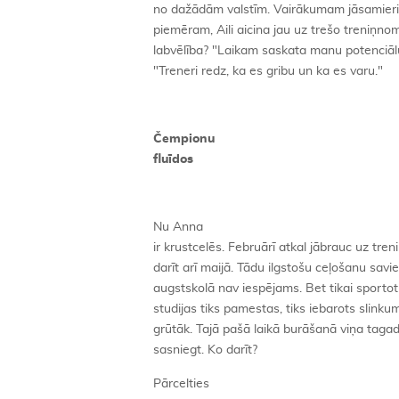
no dažādām valstīm. Vairākumam jāsamierin
piemēram, Aili aicina jau uz trešo treniņno
labvēlība? "Laikam saskata manu potenciālu
"Treneri redz, ka es gribu un ka es varu."
Čempionu
fluīdos
Nu Anna
ir krustcelēs. Februārī atkal jābrauc uz tre
darīt arī maijā. Tādu ilgstošu ceļošanu savi
augstskolā nav iespējams. Bet tikai sportot 
studijas tiks pamestas, tiks iebarots slin
grūtāk. Tajā pašā laikā burāšanā viņa tagad
sasniegt. Ko darīt?
Pārcelties