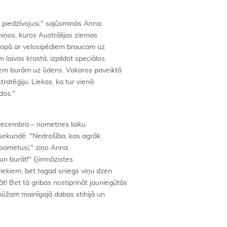
 piedzīvojusi," sajūsminās Anna.
ņos, kuros Austrālijas ziemas
si kopā ar velosipēdiem braucam uz
laivas krastā, izpildot speciālos
zem burām uz ūdens. Vakaros paveiktā
stratēģiju. Liekas, ka tur vienā
dos."
– decembra – nometnes laiku
 sekundē. "Nedrošība, kas agrāk
 pametusi," ziņo Anna.
t un burāt!" Ģimnāzistes
ekiem, bet tagad sniegs viņu dzen
āt! Bet tā gribas nostiprināt jauniegūtās
 mūžam mainīgajā dabas stihijā un