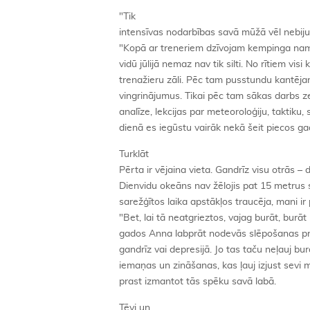
"Tik
intensīvas nodarbības savā mūžā vēl nebiju
"Kopā ar treneriem dzīvojam kempinga nami
vidū jūlijā nemaz nav tik silti. No rītiem vi
trenažieru zāli. Pēc tam pusstundu kantējam 
vingrinājumus. Tikai pēc tam sākas darbs 
analīze, lekcijas par meteoroloģiju, taktiku, 
dienā es iegūstu vairāk nekā šeit piecos ga
Turklāt
Pērta ir vējaina vieta. Gandrīz visu otrās 
Dienvidu okeāns nav žēlojis pat 15 metrus
sarežģītos laika apstākļos traucēja, mani ir
"Bet, lai tā neatgrieztos, vajag burāt, burā
gados Anna labprāt nodevās slēpošanas pri
gandrīz vai depresijā. Jo tas taču neļauj bur
iemaņas un zināšanas, kas ļauj izjust sevi
prast izmantot tās spēku savā labā.
Tēvi un