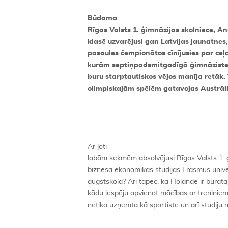
Būdama
Rīgas Valsts 1. ģimnāzijas skolniece, 
klasē uzvarējusi gan Latvijas jaunatnes
pasaules čempionātos cīnījusies par ceļ
kurām septiņpadsmitgadīgā ģimnāziste 
buru starptautiskos vējos manīja retā
olimpiskajām spēlēm gatavojas Austrāli
Ar ļoti
labām sekmēm absolvējusi Rīgas Valsts 1. 
biznesa ekonomikas studijas Erasmus unive
augstskolā? Arī tāpēc, ka Holande ir burātā
kādu iespēju apvienot mācības ar treniņiem.
netika uzņemta kā sportiste un arī studiju 