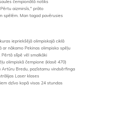
asaules čempionātā notiks
 Pērtu aizmirsīs," prāto
jām spēlēm. Man tagad pavērusies
uras iepriekšējā olimpiskajā ciklā
pā ar nākamo Pekinas olimpisko spēļu
, Pērtā slīpē vēl smalkāki
ēļu olimpiskā čempione (klasē
470
)
u Artūru Bredu, pazīstamu vindsērfinga
trālijas
Laser
klases
kņiem dzīvo kopā visas 24 stundas