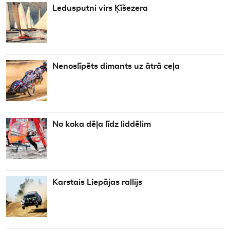
Ledusputni virs Ķīšezera
Nenoslīpēts dimants uz ātrā ceļa
No koka dēļa līdz liddēlim
Karstais Liepājas rallijs