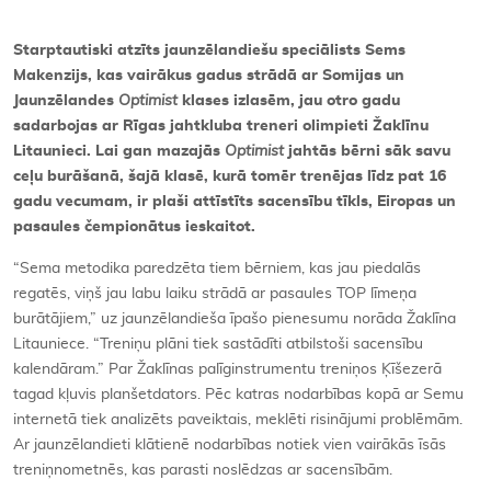
Starptautiski atzīts jaunzēlandiešu speciālists Sems
Makenzijs, kas vairākus gadus strādā ar Somijas un
Jaunzēlandes
Optimist
klases izlasēm, jau otro gadu
sadarbojas ar Rīgas jahtkluba treneri olimpieti Žaklīnu
Litaunieci. Lai gan mazajās
Optimist
jahtās bērni sāk savu
ceļu burāšanā, šajā klasē, kurā tomēr trenējas līdz pat 16
gadu vecumam, ir plaši attīstīts sacensību tīkls, Eiropas un
pasaules čempionātus ieskaitot.
“Sema metodika paredzēta tiem bērniem, kas jau piedalās
regatēs, viņš jau labu laiku strādā ar pasaules TOP līmeņa
burātājiem,” uz jaunzēlandieša īpašo pienesumu norāda Žaklīna
Litauniece. “Treniņu plāni tiek sastādīti atbilstoši sacensību
kalendāram.” Par Žaklīnas palīginstrumentu treniņos Ķīšezerā
tagad kļuvis planšetdators. Pēc katras nodarbības kopā ar Semu
internetā tiek analizēts paveiktais, meklēti risinājumi problēmām.
Ar jaunzēlandieti klātienē nodarbības notiek vien vairākās īsās
treniņnometnēs, kas parasti noslēdzas ar sacensībām.