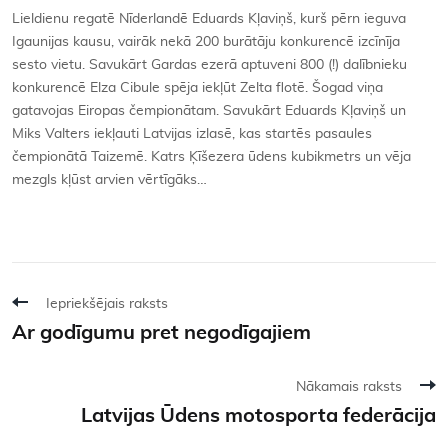
Lieldienu regatē Nīderlandē Eduards Kļaviņš, kurš pērn ieguva
Igaunijas kausu, vairāk nekā 200 burātāju konkurencē izcīnīja
sesto vietu. Savukārt Gardas ezerā aptuveni 800 (!) dalībnieku
konkurencē Elza Cibule spēja iekļūt Zelta flotē. Šogad viņa
gatavojas Eiropas čempionātam. Savukārt Eduards Kļaviņš un
Miks Valters iekļauti Latvijas izlasē, kas startēs pasaules
čempionātā Taizemē. Katrs Ķīšezera ūdens kubikmetrs un vēja
mezgls kļūst arvien vērtīgāks…
Iepriekšējais raksts
Ar godīgumu pret negodīgajiem
Nākamais raksts
Latvijas Ūdens motosporta federācija