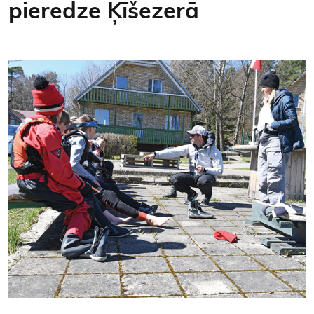
pieredze Ķīšezerā
Kontakti