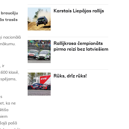
Karstais Liepājas rallijs
a braucēju
ās trasēs
ķi nacionālā
Rallijkrosa čempionāts
iznākumu.
pirmo reizi bez latviešiem
 ir
1600
klasē,
Rūks, drīz rūks!
espējams,
es
et, ka ne
itiša
āniem
 šajā pašā