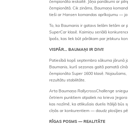
čempionāta ieskaitē. Jāņa panākumi ar piln
čempionātā. Cik zināms, Baumaņa komanda cī
tieši ar
Hansen
komandas aprīkojumu — ja s
To, ka Baumanis ir gatavs lielām lietām ar pi
SuperCar
klasē. Kaimiņu seriālā konkurence 
īpašs, kas liek būt pārākam par jebkuru konk
VISPĀR… BAUMAŅI IR DIVI!
Patiesībā kopš septembra sākuma jārunā jau
Baumanis, kurš sezonas gaitā pamatā cīnā
čempionāta
Super 1600
klasē. Nojaušams, k
rezultātu stabilitāte.
Arta Baumaņa
RallycrossChallenge
sniegum
četriem punktiem atpaliek no krieva Jegora
kas nozīmē, ka atlikušais duelis Itālijā b
cīņās ar konkurentiem — daudz plosījies pē
RĪGAS POSMS — REALITĀTE