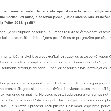
a čempionāts, noskaidrots, kāds bijis latviešu krosa un rallijkros
ika liecina, ka mūsējie šosezon piedalījušies sacensībās 39 dažād
sciplīnām 2015. gadā?
gru, jo vēl turpinās pasaules un Eiropas rallijkrosa čempionāti, atseviš
ir tikai interesantāk — ir iespējams paspēlēties ar prognozēm par cīņu 
ma, turklāt ne tikai krosa sabiedrībai, bet Latvijas autosportā kopumā,
itiša sekmes tajā. Komplektā līdzi nāk arī Jāņa Baumaņa starts
Super 
 Baumanis aizvadījis arī pāris
SuperCar
pasaules cīņas, gatavojoties, i
ga. Pēc pērnās sezonas panākumiem, kad tika izcīnīta uzvara gan pasaul
bronza, šis gads šķiet krietni blāvāks. No vienas puses, mierinoši šķi
airāk komandā un mašīnā. No otras puses, šāda sezona var samazināt N
 acīs. Protams, šobrīd Nitiša brigāde klusē par pilota nākamā gada pl
gsMSE
). Šīs lietas ir procesā. Taču priekšā ir dilemma: iespējams, palikt