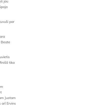
ņš jau
ūpoja
ļuvuši par
para
ā Beate
uvietis
inišā tika
em
et
am Justam
s arī Ervins