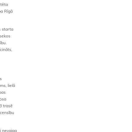
ntēta
ba Rīgā
s starta
 sekos
ību.
cināts,
s
ms, lielā
ības
rosa
3
trasē
sacensību
i nevajag