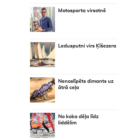
Motosporta virsotnē
Ledusputni virs Ķīšezera
Nenoslīpēts dimants uz
ātrā ceļa
No koka dēļa līdz
liddēlim