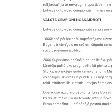
rallijkrosu? Ja to nevajag ne sportistiem, ne
Latvijas autokrosa čempionāts ir līmenī un 
VALSTS ČEMPIONI NOSKAIDROTI
Latvijas autokrosa čempionāta seriāls jau v
1600
klasē pārliecinošu kopvērtējuma uzvar
Bogens ir vienīgais no sešiem šāgada čemp
savu uzdevumu izpildīja.
2000 Super
klase sarūpēja daudz lielāku p
kārotāju pulkā tika prognozēts kā piektais,
Starks, iepriekšējo gadu čempions Jānis Mišč
vajadzīgās uzvaras un punktus. Kenigsbergs 
rokā. Aināram šis ir otrais Latvijas čempiona
Open
klasē uzvarēja debitants Jānis Boršev
kā arī izturēt vēl viena favorīta Inta Jeršo
čempionmašīna — arī pēdējā posma duelis 