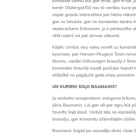
komandā varētu būt gan lētāk, gan ērtāk, j
tomēr
OlsbergsMSE
nav tā vienība, kurai pi
vispār grasās interesēties par Nitiša nākot
gan no latvieša, gan no komandas biedra Andr
nepieciešams Eriksonam, jo ir pārbaudīta v
vēlā rudenī vai pat ziemas sākumā.
Kāpēc cenšos visu vainu novelt uz koman
kosmisks: par
Hansen-Peugeot Team
nerunā
ātrumu, vairāki
Volkswagen
braucēji ir līm
komandas braucēji zaudē pozīcijas kopvērtē
atšķirībā no pagājušā gada starp posmiem
UN KURIENI SOĻO BAUMANIS?
Ja neskaita nesaprotamo snieguma kritumu
Jānis Baumanis. Lai gan vēl par agru būt pā
favorīts šajā klasē. Varbūt labi, ka ieprie
braucēju, gan komandu izšķirošajām cīņām.
Baumanis šogad jau aizvadījis divas cīņas