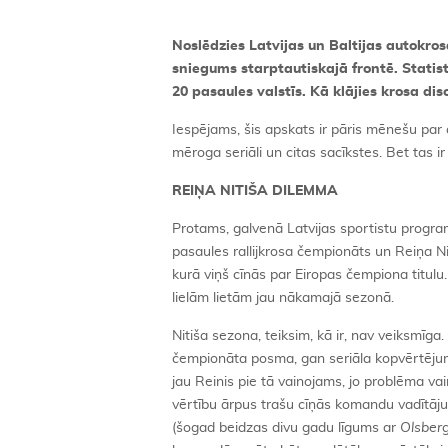
Noslēdzies Latvijas un Baltijas autokros
sniegums starptautiskajā frontē. Statist
20 pasaules valstīs. Kā klājies krosa di
Iespējams, šis apskats ir pāris mēnešu par a
mēroga seriāli un citas sacīkstes. Bet tas 
REIŅA NITIŠA DILEMMA
Protams, galvenā Latvijas sportistu program
pasaules rallijkrosa čempionāts un Reiņa N
kurā viņš cīnās par Eiropas čempiona titulu.
lielām lietām jau nākamajā sezonā.
Nitiša sezona, teiksim, kā ir, nav veiksmī
čempionāta posma, gan seriāla kopvērtējuma 
jau Reinis pie tā vainojams, jo problēma v
vērtību ārpus trašu cīņās komandu vadītāju
(šogad beidzas divu gadu līgums ar
Olsber