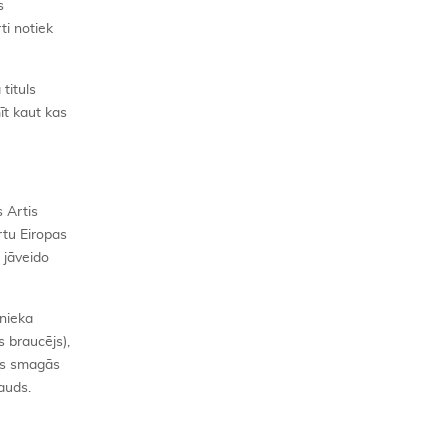
s
ti notiek
tituls
īt kaut kas
 Artis
rtu Eiropas
 jāveido
 nieka
 braucējs),
jis smagās
auds.