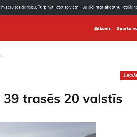
mizētu tās darbību. Turpinot lietot šo vietni, Jūs piekrītat sīkdatņu lietoša
Sākums
Sporta ve
TS
ŽURNĀL
 39 trasēs 20 valstīs