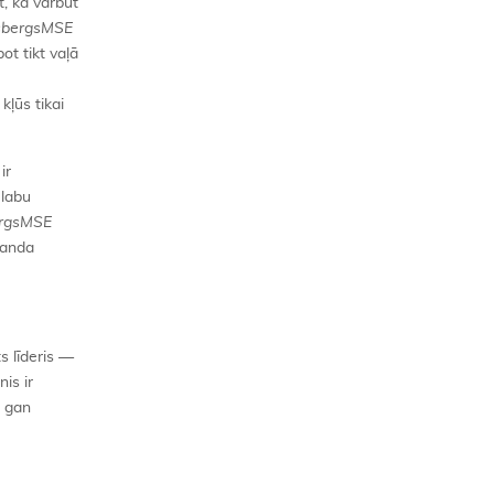
, ka varbūt
sbergsMSE
ot tikt vaļā
ļūs tikai
ir
 labu
ergsMSE
manda
ts līderis —
is ir
t gan