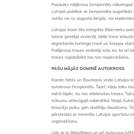
Pasaules rallijkrosa čempionāts nākamgad tie
Latvijas publikai, ar čempionāta augstākā
notiks vai nu augusta beigās, vai septemb
Latvijas trase tiks integrēta Biķernieku aut
taisne (pretējā virzienā), tālāk trase ielauz
atgriešanās kartinga trasē un šosejas starta
Rallijkrosa trases veidotāji sola, ka, lai ar
trases vajadzībām tas nav nepieciešams.
PAŠU MĀJĀS DOMINĒ AUTOKROSS
Kamēr Nitišs un Baumanis veido Latvijas kros
autokrosa čempionāts. Šķiet, kādu laiku tas t
mērā tāpēc, ka nav atbilstošas trases. Taču 
trūkumu attiecīgajā sabiedrībā. Maijā
Autoc
braucēju pulku, gan skatītāju daudzumu. T
pārsteidza ar minimālu Latvijas sportistu inte
organizēšanu.
Līdz ar to līdzjutējiem un arī
Autocross.lvRX