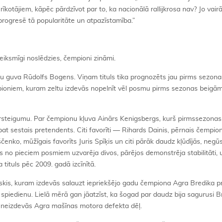
 rīkotājiem, kāpēc pārdzīvot par to, ka nacionālā rallijkrosa nav? Jo vairā
progresē tā popularitāte un atpazīstamība.”
eiksmīgi noslēdzies, čempioni zināmi.
u guva Rūdolfs Bogens. Viņam tituls tika prognozēts jau pirms sezonas
ioniem, kuram zeltu izdevās nopelnīt vēl posmu pirms sezonas beigām
ārsteigumu. Par čempionu kļuva Ainārs Kenigsbergs, kurš pirmssezonas 
 pat sestais pretendents. Citi favorīti — Rihards Dainis, pērnais čempio
enko, mūžīgais favorīts Juris Spīķis un citi pārāk daudz kļūdījās, negū
no pieciem posmiem uzvarēja divos, pārējos demonstrēja stabilitāti, u
 tituls pēc 2009. gadā izcīnītā.
skis, kuram izdevās salauzt iepriekšējo gadu čempiona Agra Bredika pr
va spiedienu. Lielā mērā gan jāatzīst, ka šogad par daudz bija sagurusi B
neizdevās Agra mašīnas motora defekta dēļ.