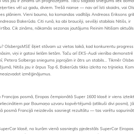
o viss jau ir zināms un prognozējams. Taču šāgada sniegums liek domāt
eķerties vēl uz gadu, diviem. Trešā nianse — nav arī īsti skaidrs, vai
Ol
nes plāniem. Vieni baumo, ka komandas vadītājs Andreass Eriksons grib
easa Bakerūda. Citi runā, ka abi braucēji, sevišķi stabilais Nitišs, ir
ērtība. Cik zināms, nākamās sezonas jautājums Reinim Nitišam aktuāls k
du?
OlsbergsMSE
šķiet stāvam uz vietas laikā, kad konkurentu progress 
sim, viņi ir gatavi lielām lietām. Taču arī
EKS-Audi
vienība demonstrē
enī, Petera Solberga sniegums joprojām ir ātrs un stabils… Tikmēr
Olsb
jumā, Nitišs jau ir ārpus
Top 6
, Bakerūds tikko izkrita no trijnieka. Ko
 neaizvadot izmēģinājumus.
 Francijas posmā, Eiropas čempionātā
Super 1600
klasē ir viens izteik
rliecinātiem par Baumaņa uzvaru kopvērtējumā (atlikuši divi posmi), Jān
kšējā posmā Francijā neizdevās sasniegt rezultātu — tas varētu sapurinā
SuperCar
klasē, no kurām vienā sasniegts pjedestāls
SuperCar
Eiropas