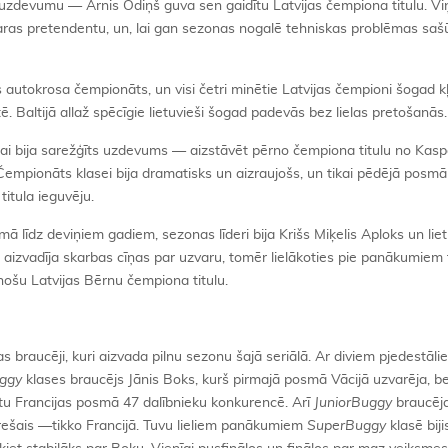
īja uzdevumu — Arnis Odiņš guva sen gaidītu Latvijas čempiona titulu. Vi
aras pretendentu, un, lai gan sezonas nogalē tehniskas problēmas saš
jas autokrosa čempionāts, un visi četri minētie Latvijas čempioni šogad k
ē. Baltijā allaž spēcīgie lietuvieši šogad padevās bez lielas pretošanās.
pai bija sarežģīts uzdevums — aizstāvēt pērno čempiona titulu no Kas
empionāts klasei bija dramatisks un aizraujošs, un tikai pēdējā posm
titula ieguvēju.
ā līdz deviņiem gadiem, sezonas līderi bija Krišs Miķelis Aploks un liet
aizvadīja skarbas cīņas par uzvaru, tomēr lielākoties pie panākumiem f
inošu Latvijas Bērnu čempiona titulu.
s braucēji, kuri aizvada pilnu sezonu šajā seriālā. Ar diviem pjedestāli
ggy
klases braucējs Jānis Boks, kurš pirmajā posmā Vācijā uzvarēja, b
etu Francijas posmā 47 dalībnieku konkurencē. Arī
JuniorBuggy
braucēj
 trešais —tikko Francijā. Tuvu lieliem panākumiem
SuperBuggy
klasē biji