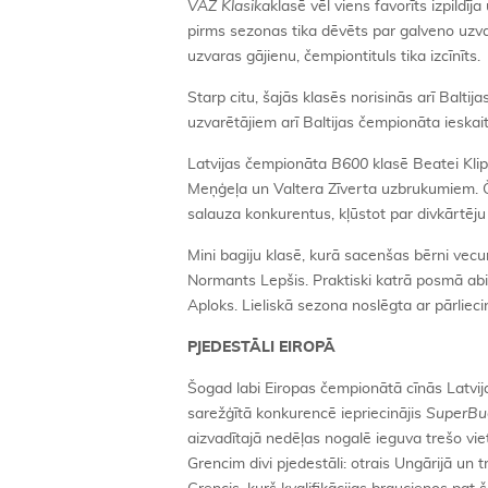
VAZ Klasika
klasē vēl viens favorīts izpild
pirms sezonas tika dēvēts par galveno uzv
uzvaras gājienu, čempiontituls tika izcīnīts.
Starp citu, šajās klasēs norisinās arī Balti
uzvarētājiem arī Baltijas čempionāta ieskait
Latvijas čempionāta
B600
klasē Beatei Kli
Meņģeļa un Valtera Zīverta uzbrukumiem. Č
salauza konkurentus, kļūstot par divkārtēju 
Mini bagiju klasē, kurā sacenšas bērni vecum
Normants Lepšis. Praktiski katrā posmā abi 
Aploks. Lieliskā sezona noslēgta ar pārliec
PJEDESTĀLI EIROPĀ
Šogad labi Eiropas čempionātā cīnās Latvija
sarežģītā konkurencē iepriecinājis
SuperBu
aizvadītajā nedēļas nogalē ieguva trešo vi
Grencim divi pjedestāli: otrais Ungārijā un