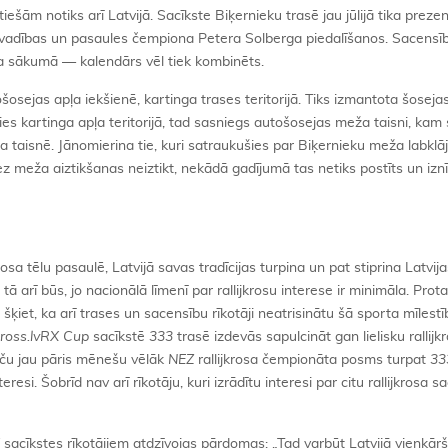
šām notiks arī Latvijā. Sacīkste Biķernieku trasē jau jūlijā tika preze
s vadības un pasaules čempiona Petera Solberga piedalīšanos. Sacensī
ra sākumā — kalendārs vēl tiek kombinēts.
ošosejas apļa iekšienē, kartinga trases teritorijā. Tiks izmantota šoseja
īsies kartinga apļa teritorijā, tad sasniegs autošosejas meža taisni, kam
 taisnē. Jānomierina tie, kuri satraukušies par Biķernieku meža labklāj
ī bez meža aiztikšanas neiztikt, nekādā gadījumā tas netiks postīts un iznī
a tēlu pasaulē, Latvijā savas tradīcijas turpina un pat stiprina Latvija
ā arī būs, jo nacionālā līmenī par rallijkrosu interese ir minimāla. Prota
šķiet, ka arī trases un sacensību rīkotāji neatrisinātu šā sporta mīlest
ross.lvRX Cup
sacīkstē
333
trasē izdevās sapulcināt gan lielisku rallijk
aču jau pāris mēnešu vēlāk
NEZ
rallijkrosa čempionāta posms turpat
33
resi. Šobrīd nav arī rīkotāju, kuri izrādītu interesi par citu rallijkrosa 
sacīkstes rīkotājiem atdzīvojas pārdomas: „Tad varbūt Latvijā vienkārš