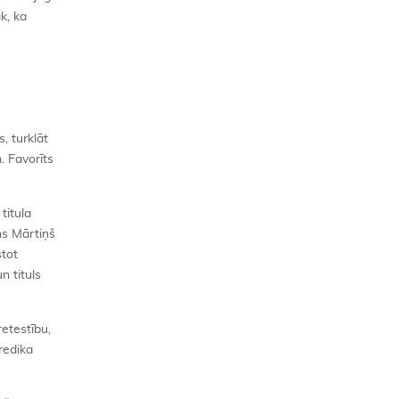
k, ka
, turklāt
. Favorīts
titula
ns Mārtiņš
stot
n tituls
etestību,
redika