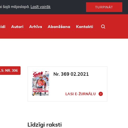
nai šajā mājaslapā.
Lasīt vairāk
TURPINĀT
idi
Autori
Arhīvs
Abonēšana
Kontakti
S: NR. 306
Nr. 369 02.2021
LASI E-ŽURNĀLU
Līdzīgi raksti