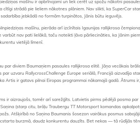
piedziņas mašīnu ir apbrīnojami un liek cerēt uz spožu nākotni pasaule
tīgi strādā pie lieliem nākotnes plāniem. Nav slikti, ka
SuperCar
star
adarbība jebkādā no formām turpinātos, Jānis būtu ieguvējs.
lnpiedziņas mašīnu, pierāda arī izcīnītais Igaunijas rallijkrosa čempiona 
varbūt nav pati lielākā, taču noteikti ļāva pārliecināties, ka Jānim piem
urentu vietējā līmenī.
 par diviem Baumaņiem pasaules rallijkrosa elitē. Jāņa vecākais brālis
s par uzvaru
RallycrossChallenge Europe
seriālā, Francijā aizvadīja sta
a Artis ir gatavs pilnai Eiropas programmai nākamajā gadā. Ātrums ir,
s ir aizraujošs, tomēr arī sarežģīts. Latvietis pirms pēdējā posma par
 Saņina (starp citu, brāļu Traubergu
TT Motorsport
komandas apkalpots
ūs spožs. Atšķirībā no Saņina Baumanis šosezon vairākus posmus sabojā
cstarta burzmā, daudz konkurentu dauzīts. Bet nekas — tā rūdījās tēr