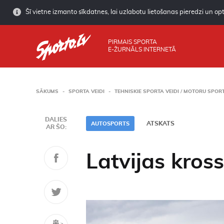
Šī vietne izmanto sīkdatnes, lai uzlabotu lietošanas pieredzi un opti
PIRMAIS SPORTA
E-ŽURNĀLS INTERNETĀ
SĀKUMS
SPORTA VEIDI
TEHNISKIE SPORTA VEIDI / MOTORU SPOR
DALIES
ATSKATS
AUTOSPORTS
AR ŠO:
Latvijas kross