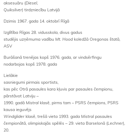
aksesuāru (
Diesel,
Quiksilver
) tirdzniecību Latvijā
Dzimis 1967. gada 14. oktobrī Rīgā
Izglītība Rīgas 28. vidusskola, divus gadus
studējis uzņēmuma vadību
Mt. Hood
koledžā Oregonas štatā,
ASV
Burāšanā trenējas kopš 1976. gada, ar vindsērfingu
nodarbojas kopš 1978. gada
Lielākie
sasniegumi pirmais sportists,
kas pēc Otrā pasaules kara kļuvis par pasaules čempionu,
pārstāvot Latviju –
1990. gadā
Mistral
klasē, pirms tam – PSRS čempions, PSRS
kausa ieguvējs
Windglider
klasē, trešā vieta 1993. gada
Mistral
pasaules
čempionātā, olimpiskajās spēlēs – 29. vieta Barselonā (
Lechner
),
20.