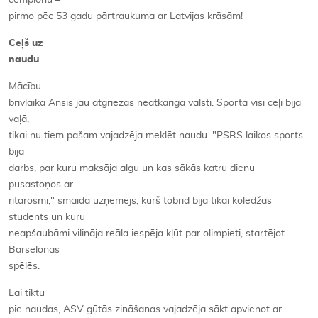
čempionu –
pirmo pēc 53 gadu pārtraukuma ar Latvijas krāsām!
Ceļš uz
naudu
Mācību
brīvlaikā Ansis jau atgriezās neatkarīgā valstī. Sportā visi ceļi bija
vaļā,
tikai nu tiem pašam vajadzēja meklēt naudu. "PSRS laikos sports
bija
darbs, par kuru maksāja algu un kas sākās katru dienu
pusastoņos ar
rītarosmi," smaida uzņēmējs, kurš tobrīd bija tikai koledžas
students un kuru
neapšaubāmi vilināja reāla iespēja kļūt par olimpieti, startējot
Barselonas
spēlēs.
Lai tiktu
pie naudas, ASV gūtās zināšanas vajadzēja sākt apvienot ar