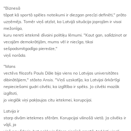
"Biznesā
tāpat kā sportā spēles noteikumi ir diezgan precīzi definēti," prāto
uzņēmējs. Tomēr viņš atzīst, ka Latvijā situācija joprojām ir visai
mežonīga,
kuru nereti ietekmē dīvaini politiķu lēmumi. "Kaut gan, salīdzinot ar
vecajām demokrātijām, mums vēl ir niecīga, tikai
sešpadsmitgadīga pieredze,"
viņš norāda.
"Mans
vectēvs filozofs Pauls Dāle bija viens no Latvijas universitātes
dibinātājiem," stāsta Ansis. "Viņš uzskatīja, ka Latvijai ārkārtīgi
nepieciešami gudri cilvēki, ka izglītība ir spēks. Jo cilvēki mazāk
izglītoti,
jo vieglāk viņi pakļaujas citu ietekmei, korupcijai.
Latvija ir
starp divām ietekmes sfērām. Korupcijai vilinošā vietā. Ja cilvēks ir
vājš, ja