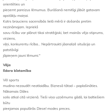
orientēties un
pieņemt pareizus lēmumus. Burāšanā nemitīgi jābūt gatavam
apstākļu maiņai.
Katrs brauciens sacensībās lielā mērā ir došanās pretim
nezināmajam. Iepriekš
savu rīcību var plānot tikai stratēģiski, bet mainās vēja stiprums,
virziens,
viļņi, konkurentu rīcība… Nepārtraukti jāanalizē situācija un
patstāvīgi
jāpieņem jauni lēmumi."
Vāja
līdera bīstamība
Vēl sports
mudina nezaudēt neatlaidību. Biznesā tātad – paplašināties.
Nākamais Dāles
solis atkal citā virzienā. Tieši viņa uzņēmums gādā, lai baltiešiem
būtu
pieejamas populārās
Diesel
modes preces.