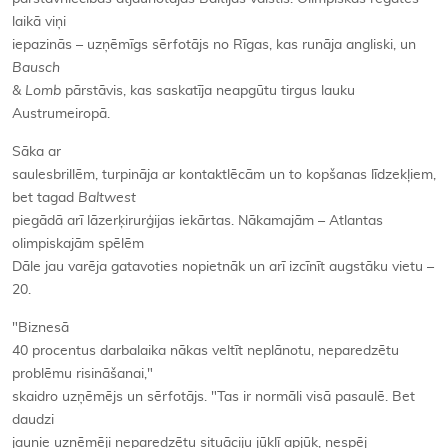
laikā viņi
iepazinās – uzņēmīgs sērfotājs no Rīgas, kas runāja angliski, un
Bausch
& Lomb
pārstāvis, kas saskatīja neapgūtu tirgus lauku
Austrumeiropā.
Sāka ar
saulesbrillēm, turpināja ar kontaktlēcām un to kopšanas līdzekļiem,
bet tagad
Baltwest
piegādā arī lāzerķirurģijas iekārtas. Nākamajām – Atlantas
olimpiskajām spēlēm
Dāle jau varēja gatavoties nopietnāk un arī izcīnīt augstāku vietu –
20.
"Biznesā
40 procentus darbalaika nākas veltīt neplānotu, neparedzētu
problēmu risināšanai,"
skaidro uzņēmējs un sērfotājs. "Tas ir normāli visā pasaulē. Bet
daudzi
jaunie uzņēmēji neparedzētu situāciju jūklī apjūk, nespēj