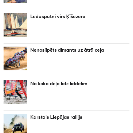
Ledusputni virs Ķīšezera
Nenoslīpēts dimants uz ātrā ceļa
No koka dēļa līdz liddēlim
Karstais Liepājas rallijs