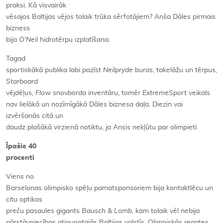
praksi. Kā visvairāk
vēsajos Baltijas vējos tolaik trūka sērfotājiem? Anša Dāles pirmais
bizness
bija
O'Neil
hidrotērpu izplatīšana.
Tagad
sportiskākā publika labi pazīst
Neilpryde
buras, takelāžu un tērpus,
Starboard
vējdēļus,
Flow
snovborda inventāru, tomēr
ExtremeSport
veikals
nav lielākā un nozīmīgākā Dāles biznesa daļa. Diezin vai
izvēršanās citā un
daudz plašākā virzienā notiktu, ja Ansis nekļūtu par olimpieti.
Īpašie 40
procenti
Viens no
Barselonas olimpisko spēļu pamatsponsoriem bija kontaktlēcu un
citu optikas
preču pasaules gigants
Bausch & Lomb
, kam tolaik vēl nebija
pārstāvniecības atjaunotajās Baltijas valstīs. Olimpiskās regates