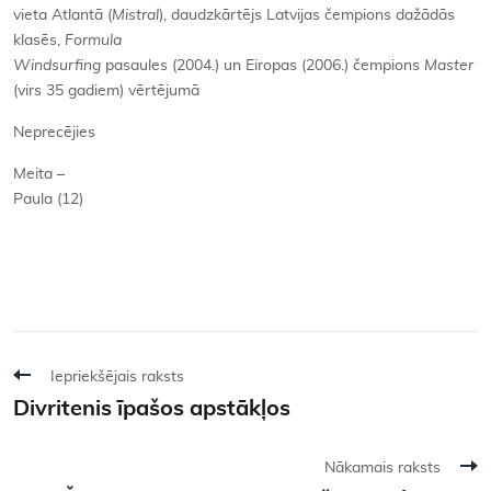
vieta Atlantā (
Mistral
), daudzkārtējs Latvijas čempions dažādās
klasēs,
Formula
Windsurfing
pasaules (2004.) un Eiropas (2006.) čempions
Master
(virs 35 gadiem) vērtējumā
Neprecējies
Meita –
Paula (12)
Iepriekšējais raksts
Divritenis īpašos apstākļos
Nākamais raksts