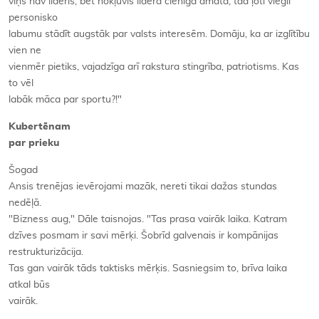
viņš nav līderis, bet nokļuvis līdera cienīgā amatā, tad ļoti viegli
personisko
labumu stādīt augstāk par valsts interesēm. Domāju, ka ar izglītību
vien ne
vienmēr pietiks, vajadzīga arī rakstura stingrība, patriotisms. Kas
to vēl
labāk māca par sportu?!"
Kubertēnam
par prieku
Šogad
Ansis trenējas ievērojami mazāk, nereti tikai dažas stundas
nedēļā.
"Bizness aug," Dāle taisnojas. "Tas prasa vairāk laika. Katram
dzīves posmam ir savi mērķi. Šobrīd galvenais ir kompānijas
restrukturizācija.
Tas gan vairāk tāds taktisks mērķis. Sasniegsim to, brīva laika
atkal būs
vairāk.