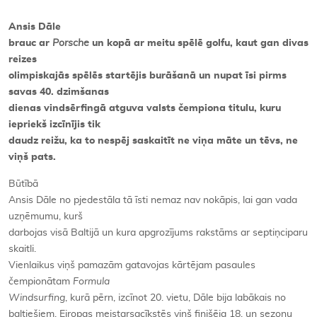
Ansis Dāle
brauc ar
Porsche
un kopā ar meitu spēlē golfu, kaut gan divas
reizes
olimpiskajās spēlēs startējis burāšanā un nupat īsi pirms
savas 40. dzimšanas
dienas vindsērfingā atguva valsts čempiona titulu, kuru
iepriekš izcīnījis tik
daudz reižu, ka to nespēj saskaitīt ne viņa māte un tēvs, ne
viņš pats.
Būtībā
Ansis Dāle no pjedestāla tā īsti nemaz nav nokāpis, lai gan vada
uzņēmumu, kurš
darbojas visā Baltijā un kura apgrozījums rakstāms ar septiņciparu
skaitli.
Vienlaikus viņš pamazām gatavojas kārtējam pasaules
čempionātam
Formula
Windsurfing
, kurā pērn, izcīnot 20. vietu, Dāle bija labākais no
baltiešiem. Eiropas meistarsacīkstēs viņš finišēja 18. un sezonu