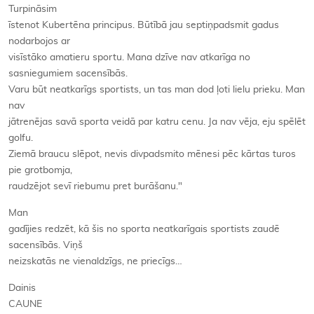
Turpināsim
īstenot Kubertēna principus. Būtībā jau septiņpadsmit gadus
nodarbojos ar
visīstāko amatieru sportu. Mana dzīve nav atkarīga no
sasniegumiem sacensībās.
Varu būt neatkarīgs sportists, un tas man dod ļoti lielu prieku. Man
nav
jātrenējas savā sporta veidā par katru cenu. Ja nav vēja, eju spēlēt
golfu.
Ziemā braucu slēpot, nevis divpadsmito mēnesi pēc kārtas turos
pie grotbomja,
raudzējot sevī riebumu pret burāšanu."
Man
gadījies redzēt, kā šis no sporta neatkarīgais sportists zaudē
sacensībās. Viņš
neizskatās ne vienaldzīgs, ne priecīgs…
Dainis
CAUNE