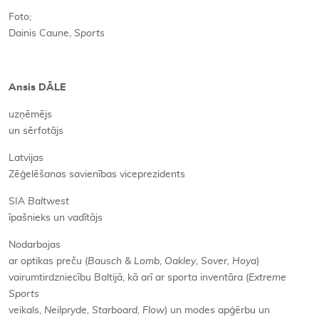
Foto;
Dainis Caune,
Sports
Ansis DĀLE
uzņēmējs
un sērfotājs
Latvijas
Zēģelēšanas savienības viceprezidents
SIA
Baltwest
īpašnieks un vadītājs
Nodarbojas
ar optikas preču (
Bausch & Lomb
,
Oakley
,
Sover, Hoya
)
vairumtirdzniecību Baltijā, kā arī ar sporta inventāra (
Extreme
Sports
veikals,
Neilpryde, Starboard, Flow
) un modes apģērbu un