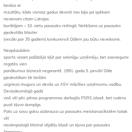
beidza ar
rezultātu, kāds vismaz gadus desmit nav bijis pa spēkam
nevienam citam Latvijas
burātājam – 10. vietu pasaules reitingā. Netikšana uz pasaules
pjedestāla
Master
(vecāki par 35 gadiem) konkurencē Dālem jau būtu neveiksme.
Neapšaubāmi
sports viņam palīdzējis kļūt par sekmīgu uzņēmēju, bet sasniegumi
regatēs vien
panākumus biznesā negarantē. 1991. gada 5. janvārī Dāle
pjedestālam tik tiešām
uzgrieza muguru un devās uz ASV mācīties uzņēmumu vadību.
Deviņdesmitajā gadā
viņš vēl pēc pilnas programmas darbojās PSRS izlasē, bet rudens
pusē kļuva dumpīgs.
Pats uz savu galvu aizbrauca uz pasaules meistarsacīkstēm tolaik
vēl
neolimpiskajā
Mistral
vējdēļu klasē un kļuva par pasaules