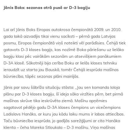
Jānis Boks: sezonas otrā pusē ar D-3 bagiju
Lai arī Jānis Boks Eiropas autokrosa čempionātā 2009. un 2010.
gada laikā aizvadījis tikai vienu sacīksti – pērnā gada Latvijas
posmu, Eiropas čempionātā viņš noteikti vēl parādīsies. Čehijā tiek
gatavots D-3 klases bagijs, kas nozīmē Boka pāriešanu uz lielāko
bagiju klasi pēc vairākām sezonām un atsevišķiem panākumiem
D-3A klasē. Sākotnēji bija cerība Boku ar lielās klases tehniku
ieraudzīt uz starta jau Bauskā, tomēr Čehijā iesprūda mašīnas
būvniecība, tāpēc sezonas plāni mainījās.
Jānis par savu šābrīža situāciju stāsta: „Jau sen komanda loloja
plānu par D-3 klases bagiju, šī ideja sāka virzīties pērn, bet pirmā
mašīnas skrūve tika ieskrūvēta ziemā. Mašīnu apņēmies
sagatavot pēdējo gadu D-3A klases čempions un vicečempions
Ladislavs Hanāks, ar kuru jau kādu laiku mums ir labas attiecības.
Taču būvniecība iesprūda, jo gadījās sarežģījumi ar cita Hanāka
klienta – čeha Mareka Stloukala – D-3 mašīnu. Viņa mašīnas