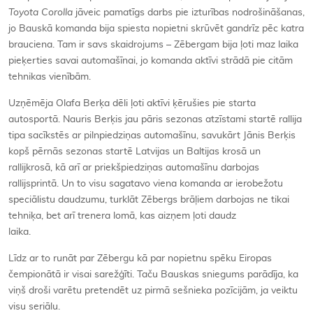
Toyota Corolla
jāveic pamatīgs darbs pie izturības nodrošināšanas,
jo Bauskā komanda bija spiesta nopietni skrūvēt gandrīz pēc katra
brauciena. Tam ir savs skaidrojums – Zēbergam bija ļoti maz laika
pieķerties savai automašīnai, jo komanda aktīvi strādā pie citām
tehnikas vienībām.
Uzņēmēja Olafa Berķa dēli ļoti aktīvi ķērušies pie starta
autosportā. Nauris Berķis jau pāris sezonas atzīstami startē rallija
tipa sacīkstēs ar pilnpiedziņas automašīnu, savukārt Jānis Berķis
kopš pērnās sezonas startē Latvijas un Baltijas krosā un
rallijkrosā, kā arī ar priekšpiedziņas automašīnu darbojas
rallijsprintā. Un to visu sagatavo viena komanda ar ierobežotu
speciālistu daudzumu, turklāt Zēbergs brāļiem darbojas ne tikai
tehniķa, bet arī trenera lomā, kas aizņem ļoti daudz
laika.
Līdz ar to runāt par Zēbergu kā par nopietnu spēku Eiropas
čempionātā ir visai sarežģīti. Taču Bauskas sniegums parādīja, ka
viņš droši varētu pretendēt uz pirmā sešnieka pozīcijām, ja veiktu
visu seriālu.