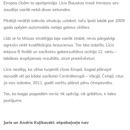
Eiropas cīņām to apstiprināja. Līcis Bauskas trasē treniņos sev
zaudēja vairāk nekā divas sekundes.
Pēdējā nedēļā izdevās situāciju uzlabot, taču īpaši labāk par 2009.
gada spējām automobilis nebija gatavs cīnīties.
Līdz ar to Mūsas stratēģija bija vairāk stabili, nevis pārgalvīgi
agresīvi veikt kvalifikācijas braucienus. Tas tika izdarīts, Līcis
iekļuva B finālā un sacīkstes galarezultātos izcīnīja 12. vietu –
labākais iespējamais rezultāts, zinot priekšvēsturi.
Līcis neslēpj, ka vēlas turpināt cīņas Eiropā, šogad plānojot
aizvadīt vēl pa kādai sacīkstei Centrāleiropā – Vācijā, Čehijā, citur.
Ja viss izdodas, 2011. gadā varētu plānot pilnu čempionātu.
Tas, ka bagijs pagaidām nerūc tik spēcīgi, cik gribētos, ir laika
jautājums.
Juris un Andris Kuļikovski: atpakaļceļa nav