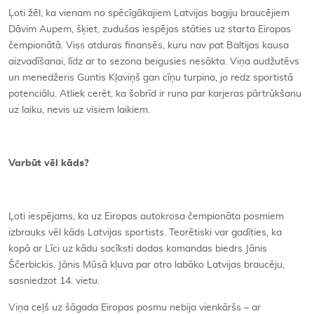
Ļoti žēl, ka vienam no spēcīgākajiem Latvijas bagiju braucējiem
Dāvim Aupem, šķiet, zudušas iespējas stāties uz starta Eiropas
čempionātā. Viss atduras finansēs, kuru nav pat Baltijas kausa
aizvadīšanai, līdz ar to sezona beigusies nesākta. Viņa audžutēvs
un menedžeris Guntis Kļaviņš gan cīņu turpina, jo redz sportistā
potenciālu. Atliek cerēt, ka šobrīd ir runa par karjeras pārtrūkšanu
uz laiku, nevis uz visiem laikiem.
Varbūt vēl kāds?
Ļoti iespējams, ka uz Eiropas autokrosa čempionāta posmiem
izbrauks vēl kāds Latvijas sportists. Teorētiski var gadīties, ka
kopā ar Līci uz kādu sacīksti dodas komandas biedrs Jānis
Ščerbickis. Jānis Mūsā kļuva par otro labāko Latvijas braucēju,
sasniedzot 14. vietu.
Viņa ceļš uz šāgada Eiropas posmu nebija vienkāršs – ar