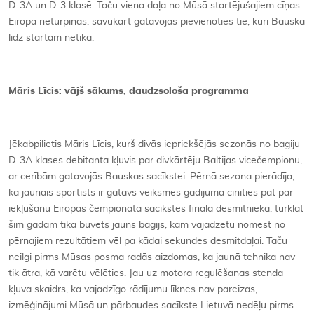
D-3A un D-3 klasē. Taču viena daļa no Mūsā startējušajiem cīņas
Eiropā neturpinās, savukārt gatavojas pievienoties tie, kuri Bauskā
līdz startam netika.
Māris Līcis: vājš sākums, daudzsološa programma
Jēkabpilietis Māris Līcis, kurš divās iepriekšējās sezonās no bagiju
D-3A klases debitanta kļuvis par divkārtēju Baltijas vicečempionu,
ar cerībām gatavojās Bauskas sacīkstei. Pērnā sezona pierādīja,
ka jaunais sportists ir gatavs veiksmes gadījumā cīnīties pat par
iekļūšanu Eiropas čempionāta sacīkstes fināla desmitniekā, turklāt
šim gadam tika būvēts jauns bagijs, kam vajadzētu nomest no
pērnajiem rezultātiem vēl pa kādai sekundes desmitdaļai. Taču
neilgi pirms Mūsas posma radās aizdomas, ka jaunā tehnika nav
tik ātra, kā varētu vēlēties. Jau uz motora regulēšanas stenda
kļuva skaidrs, ka vajadzīgo rādījumu līknes nav pareizas,
izmēģinājumi Mūsā un pārbaudes sacīkste Lietuvā nedēļu pirms