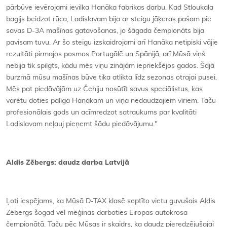
pārbūve ievērojami ievilka Hanāka fabrikas darbu. Kad Stloukala
bagijs beidzot rūca, Ladislavam bija ar steigu jāķeras pašam pie
savas D-3A mašīnas gatavošanas, jo šāgada čempionāts bija
pavisam tuvu. Ar šo steigu izskaidrojami arī Hanāka netipiski vājie
rezultāti pirmajos posmos Portugālē un Spānijā, arī Mūsā viņš
nebija tik spilgts, kādu mēs viņu zinājām iepriekšējos gados. Šajā
burzmā mūsu mašīnas būve tika atlikta līdz sezonas otrajai pusei.
Mēs pat piedāvājām uz Čehiju nosūtīt savus speciālistus, kas
varētu doties palīgā Hanākam un viņa nedaudzajiem vīriem. Taču
profesionālais gods un acīmredzot satraukums par kvalitāti
Ladislavam neļauj pieņemt šādu piedāvājumu."
Aldis Zēbergs: daudz darba Latvijā
Ļoti iespējams, ka Mūsā D-TAX klasē septīto vietu guvušais Aldis
Zēbergs šogad vēl mēģinās darboties Eiropas autokrosa
čempionātā. Taču pēc Mūsas ir skaidrs, ka daudz pieredzējušajai