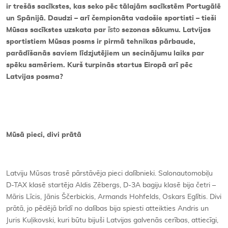
ir trešās sacīkstes, kas seko pēc tālajām sacīkstēm Portugālē
un Spānijā. Daudzi – arī čempionāta vadošie sportisti – tieši
Mūsas sacīkstes uzskata par
īsto
sezonas sākumu. Latvijas
sportistiem Mūsas posms ir pirmā tehnikas pārbaude,
parādīšanās saviem līdzjutējiem un secinājumu laiks par
spēku samēriem. Kurš turpinās startus Eiropā arī pēc
Latvijas posma?
Mūsā pieci, divi prātā
Latviju Mūsas trasē pārstāvēja pieci dalībnieki. Salonautomobiļu
D-TAX klasē startēja Aldis Zēbergs, D-3A bagiju klasē bija četri –
Māris Līcis, Jānis Ščerbickis, Armands Hohfelds, Oskars Eglītis. Divi
prātā, jo pēdējā brīdī no dalības bija spiesti atteikties Andris un
Juris Kuļikovski, kuri būtu bijuši Latvijas galvenās cerības, attiecīgi,