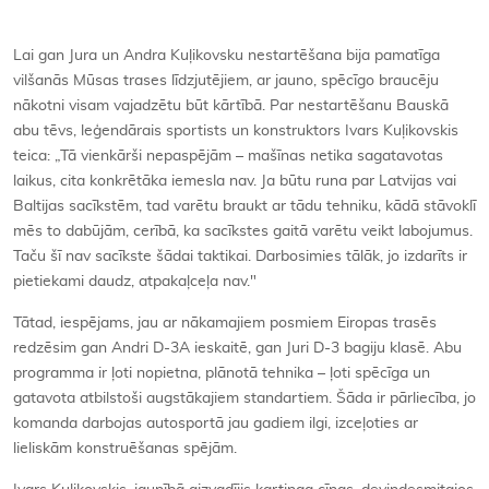
Lai gan Jura un Andra Kuļikovsku nestartēšana bija pamatīga
vilšanās Mūsas trases līdzjutējiem, ar jauno, spēcīgo braucēju
nākotni visam vajadzētu būt kārtībā. Par nestartēšanu Bauskā
abu tēvs, leģendārais sportists un konstruktors Ivars Kuļikovskis
teica: „Tā vienkārši nepaspējām – mašīnas netika sagatavotas
laikus, cita konkrētāka iemesla nav. Ja būtu runa par Latvijas vai
Baltijas sacīkstēm, tad varētu braukt ar tādu tehniku, kādā stāvoklī
mēs to dabūjām, cerībā, ka sacīkstes gaitā varētu veikt labojumus.
Taču šī nav sacīkste šādai taktikai. Darbosimies tālāk, jo izdarīts ir
pietiekami daudz, atpakaļceļa nav."
Tātad, iespējams, jau ar nākamajiem posmiem Eiropas trasēs
redzēsim gan Andri D-3A ieskaitē, gan Juri D-3 bagiju klasē. Abu
programma ir ļoti nopietna, plānotā tehnika – ļoti spēcīga un
gatavota atbilstoši augstākajiem standartiem. Šāda ir pārliecība, jo
komanda darbojas autosportā jau gadiem ilgi, izceļoties ar
lieliskām konstruēšanas spējām.