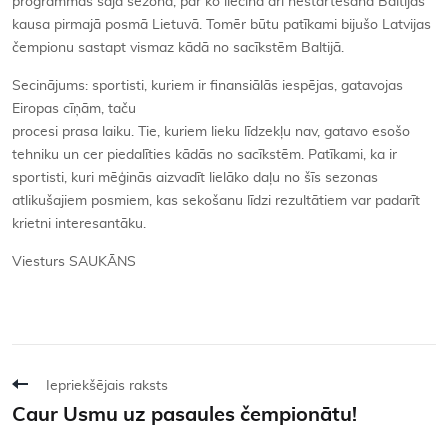
programmas šajā sezonā, par ko liecina arī nestartēšana Baltijas
kausa pirmajā posmā Lietuvā. Tomēr būtu patīkami bijušo Latvijas
čempionu sastapt vismaz kādā no sacīkstēm Baltijā.
Secinājums: sportisti, kuriem ir finansiālās iespējas, gatavojas
Eiropas cīņām, taču
procesi prasa laiku. Tie, kuriem lieku līdzekļu nav, gatavo esošo
tehniku un cer piedalīties kādās no sacīkstēm. Patīkami, ka ir
sportisti, kuri mēģinās aizvadīt lielāko daļu no šīs sezonas
atlikušajiem posmiem, kas sekošanu līdzi rezultātiem var padarīt
krietni interesantāku.
Viesturs SAUKĀNS
Iepriekšējais raksts
Caur Usmu uz pasaules čempionātu!