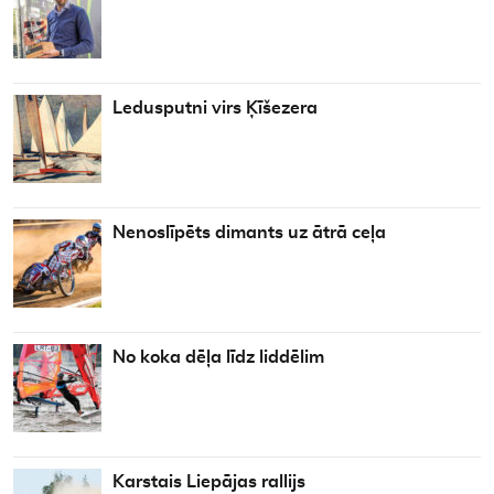
Ledusputni virs Ķīšezera
Nenoslīpēts dimants uz ātrā ceļa
No koka dēļa līdz liddēlim
Karstais Liepājas rallijs