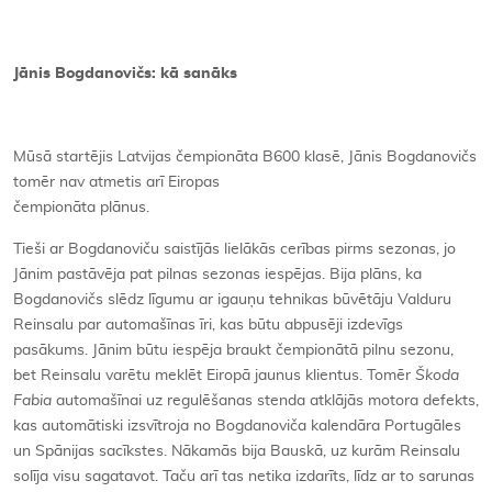
Jānis Bogdanovičs: kā sanāks
Mūsā startējis Latvijas čempionāta B600 klasē, Jānis Bogdanovičs
tomēr nav atmetis arī Eiropas
čempionāta plānus.
Tieši ar Bogdanoviču saistījās lielākās cerības pirms sezonas, jo
Jānim pastāvēja pat pilnas sezonas iespējas. Bija plāns, ka
Bogdanovičs slēdz līgumu ar igauņu tehnikas būvētāju Valduru
Reinsalu par automašīnas īri, kas būtu abpusēji izdevīgs
pasākums. Jānim būtu iespēja braukt čempionātā pilnu sezonu,
bet Reinsalu varētu meklēt Eiropā jaunus klientus. Tomēr
Škoda
Fabia
automašīnai uz regulēšanas stenda atklājās motora defekts,
kas automātiski izsvītroja no Bogdanoviča kalendāra Portugāles
un Spānijas sacīkstes. Nākamās bija Bauskā, uz kurām Reinsalu
solīja visu sagatavot. Taču arī tas netika izdarīts, līdz ar to sarunas