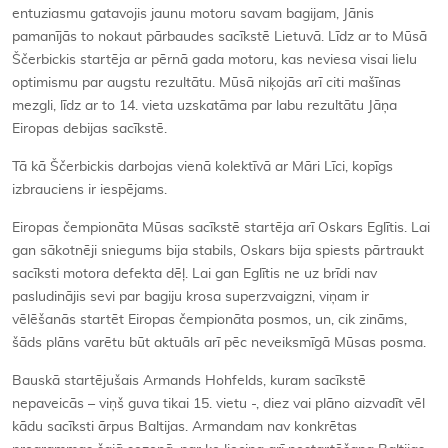
entuziasmu gatavojis jaunu motoru savam bagijam, Jānis
pamanījās to nokaut pārbaudes sacīkstē Lietuvā. Līdz ar to Mūsā
Ščerbickis startēja ar pērnā gada motoru, kas neviesa visai lielu
optimismu par augstu rezultātu. Mūsā niķojās arī citi mašīnas
mezgli, līdz ar to 14. vieta uzskatāma par labu rezultātu Jāņa
Eiropas debijas sacīkstē.
Tā kā Ščerbickis darbojas vienā kolektīvā ar Māri Līci, kopīgs
izbrauciens ir iespējams.
Eiropas čempionāta Mūsas sacīkstē startēja arī Oskars Eglītis. Lai
gan sākotnēji sniegums bija stabils, Oskars bija spiests pārtraukt
sacīksti motora defekta dēļ. Lai gan Eglītis ne uz brīdi nav
pasludinājis sevi par bagiju krosa superzvaigzni, viņam ir
vēlēšanās startēt Eiropas čempionāta posmos, un, cik zināms,
šāds plāns varētu būt aktuāls arī pēc neveiksmīgā Mūsas posma.
Bauskā startējušais Armands Hohfelds, kuram sacīkstē
nepaveicās – viņš guva tikai 15. vietu -, diez vai plāno aizvadīt vēl
kādu sacīksti ārpus Baltijas. Armandam nav konkrētas