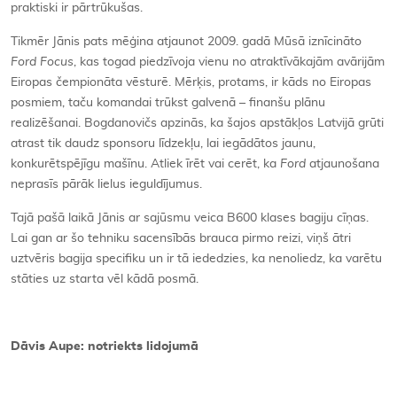
praktiski ir pārtrūkušas.
Tikmēr Jānis pats mēģina atjaunot 2009. gadā Mūsā iznīcināto
Ford Focus
, kas togad piedzīvoja vienu no atraktīvākajām avārijām
Eiropas čempionāta vēsturē. Mērķis, protams, ir kāds no Eiropas
posmiem, taču komandai trūkst galvenā – finanšu plānu
realizēšanai. Bogdanovičs apzinās, ka šajos apstākļos Latvijā grūti
atrast tik daudz sponsoru līdzekļu, lai iegādātos jaunu,
konkurētspējīgu mašīnu. Atliek īrēt vai cerēt, ka
Ford
atjaunošana
neprasīs pārāk lielus ieguldījumus.
Tajā pašā laikā Jānis ar sajūsmu veica B600 klases bagiju cīņas.
Lai gan ar šo tehniku sacensībās brauca pirmo reizi, viņš ātri
uztvēris bagija specifiku un ir tā iededzies, ka nenoliedz, ka varētu
stāties uz starta vēl kādā posmā.
Dāvis Aupe: notriekts lidojumā