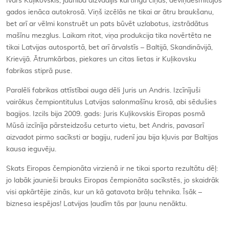
Ivars Kuļikovskis, jaunībā aizvadījis kartinga cīņas, deviņdesmitajos
gados ienāca autokrosā. Viņš izcēlās ne tikai ar ātru braukšanu,
bet arī ar vēlmi konstruēt un pats būvēt uzlabotus, izstrādātus
mašīnu mezglus. Laikam ritot, viņa produkcija tika novērtēta ne
tikai Latvijas autosportā, bet arī ārvalstīs – Baltijā, Skandināvijā,
Krievijā. Ātrumkārbas, piekares un citas lietas ir Kuļikovsku
fabrikas stiprā puse.
Paralēli fabrikas attīstībai auga dēli Juris un Andris. Izcīnījuši
vairākus čempiontitulus Latvijas salonmašīnu krosā, abi sēdušies
bagijos. Izcils bija 2009. gads: Juris Kuļikovskis Eiropas posmā
Mūsā izcīnīja pārsteidzošu ceturto vietu, bet Andris, pavasarī
aizvadot pirmo sacīksti ar bagiju, rudenī jau bija kļuvis par Baltijas
kausa ieguvēju.
Skats Eiropas čempionāta virzienā ir ne tikai sporta rezultātu dēļ:
jo labāk jaunieši brauks Eiropas čempionāta sacīkstēs, jo skaidrāk
visi apkārtējie zinās, kur un kā gatavota brāļu tehnika. Īsāk –
biznesa iespējas! Latvijas ļaudīm tās par ļaunu nenāktu.