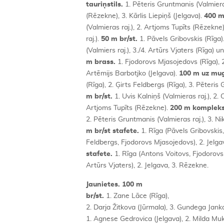
tauriņstils.
1. Pēteris Gruntmanis (Valmieras
(Rēzekne), 3. Kārlis Liepiņš (Jelgava).
400 m
(Valmieras raj.), 2. Artjoms Tupīts (Rēzekne
raj.).
50 m br/st.
1. Pāvels Gribovskis (Rīga).
(Valmiers raj.), 3./4. Artūrs Vjaters (Rīga) 
m brass.
1. Fjodorovs Mjasojedovs (Rīga), 2
Artēmijs Barbotjko (Jelgava).
100 m uz mu
(Rīga), 2. Ģirts Feldbergs (Rīga), 3. Pēteris
m br/st.
1. Uvis Kalniņš (Valmieras raj.), 2. 
Artjoms Tupīts (Rēzekne).
200 m kompleks
2. Pēteris Gruntmanis (Valmieras raj.), 3. N
m br/st stafete.
1. Rīga (Pāvels Gribovskis,
Feldbergs, Fjodorovs Mjasojedovs), 2. Jelg
stafete.
1. Rīga (Antons Voitovs, Fjodorovs
Artūrs Vjaters), 2. Jelgava, 3. Rēzekne.
Jaunietes. 100 m
br/st.
1. Zane Lāce (Rīga),
2. Darja Žitkova (Jūrmala), 3. Gundega Jank
1. Agnese Gedrovica (Jelgava), 2. Milda Muk