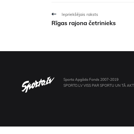
Iepriekšējais raksts
Rīgas rajona četrinieks
Sporta Apgāda Fonds 2007-2019
SPORTO.LV VISS PAR SPORTU UN TĀ AK