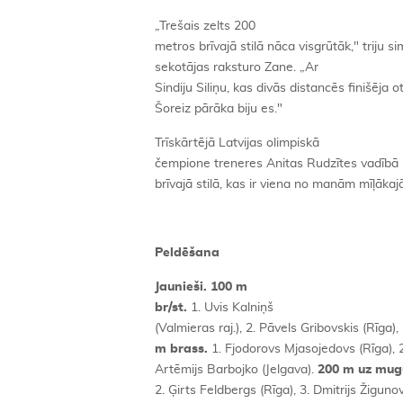
„Trešais zelts 200
metros brīvajā stilā nāca visgrūtāk," triju s
sekotājas raksturo Zane. „Ar
Sindiju Siliņu, kas divās distancēs finišēja
Šoreiz pārāka biju es."
Trīskārtējā Latvijas olimpiskā
čempione treneres Anitas Rudzītes vadībā p
brīvajā stilā, kas ir viena no manām mīļāka
Peldēšana
Jaunieši. 100 m
br/st.
1. Uvis Kalniņš
(Valmieras raj.), 2. Pāvels Gribovskis (Rīga),
m brass.
1. Fjodorovs Mjasojedovs (Rīga), 2
Artēmijs Barbojko (Jelgava).
200 m uz mug
2. Ģirts Feldbergs (Rīga), 3. Dmitrijs Žiguno