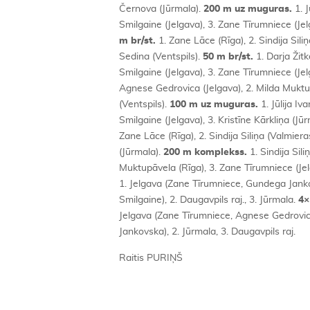
Černova (Jūrmala).
200 m uz muguras.
1. J
Smilgaine (Jelgava), 3. Zane Tīrumniece (Jel
m br/st.
1. Zane Lāce (Rīga), 2. Sindija Siliņa
Sedina (Ventspils).
50 m br/st.
1. Darja Žitk
Smilgaine (Jelgava), 3. Zane Tīrumniece (Je
Agnese Gedrovica (Jelgava), 2. Milda Muktup
(Ventspils).
100 m uz muguras.
1. Jūlija Iv
Smilgaine (Jelgava), 3. Kristīne Kārkliņa (Jū
Zane Lāce (Rīga), 2. Sindija Siliņa (Valmieras 
(Jūrmala).
200 m komplekss.
1. Sindija Sili
Muktupāvela (Rīga), 3. Zane Tīrumniece (Je
1. Jelgava (Zane Tīrumniece, Gundega Jank
Smilgaine), 2. Daugavpils raj., 3. Jūrmala.
4×
Jelgava (Zane Tīrumniece, Agnese Gedrovic
Jankovska), 2. Jūrmala, 3. Daugavpils raj.
Raitis PURIŅŠ