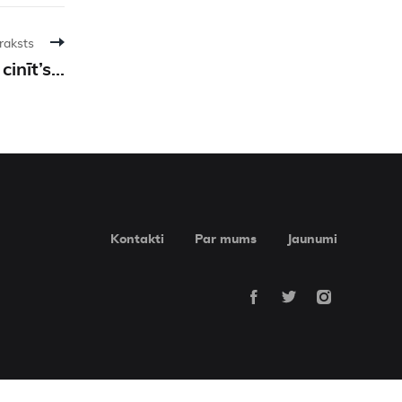
raksts
inīt’s...
Kontakti
Par mums
Jaunumi