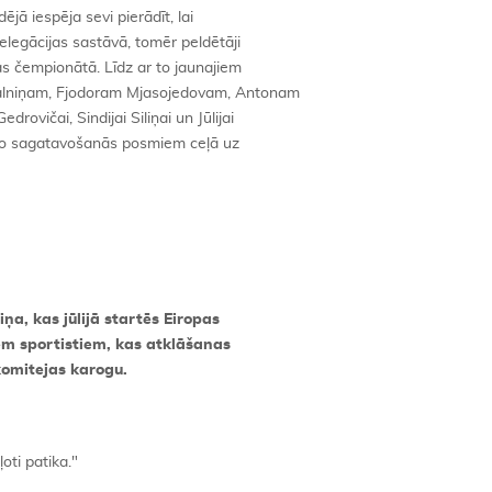
jā iespēja sevi pierādīt, lai
elegācijas sastāvā, tomēr peldētāji
jas čempionātā. Līdz ar to jaunajiem
Kalniņam, Fjodoram Mjasojedovam, Antonam
ovičai, Sindijai Siliņai un Jūlijai
 no sagatavošanās posmiem ceļā uz
ņa, kas jūlijā startēs Eiropas
em sportistiem, kas atklāšanas
komitejas karogu.
oti patika."