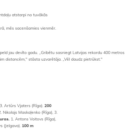
imtdaļu atstarpi no tuvākās
 otrā, mēs sacenšamies vienmēr.
eld jau devīto gadu. „Gribētu sasniegt Latvijas rekordu 400 metros
jām distancēm," stāsta uzvarētāja. „Vēl daudz pietrūkst."
 3. Artūrs Vjaters (Rīga).
200
. Nikolajs Maskaļenko (Rīga), 3.
uras.
1. Antons Voitovs (Rīga),
vs (Jelgava).
100 m