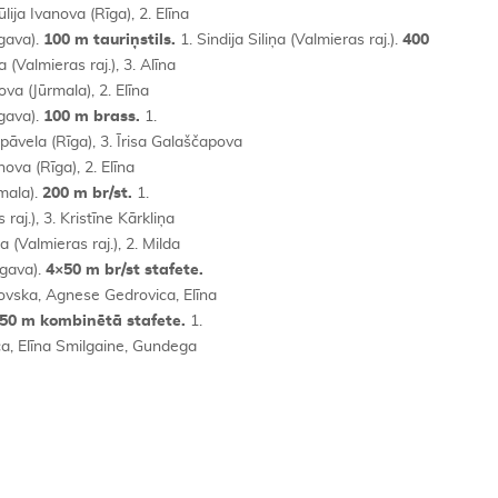
ūlija Ivanova (Rīga), 2. Elīna
gava).
100 m tauriņstils.
1. Sindija Siliņa (Valmieras raj.).
400
 (Valmieras raj.), 3. Alīna
ova (Jūrmala), 2. Elīna
lgava).
100 m brass.
1.
āvela (Rīga), 3. Īrisa Galaščapova
anova (Rīga), 2. Elīna
rmala).
200 m br/st.
1.
raj.), 3. Kristīne Kārkliņa
ņa (Valmieras raj.), 2. Milda
lgava).
4×50 m br/st stafete.
ovska, Agnese Gedrovica, Elīna
50 m kombinētā stafete.
1.
a, Elīna Smilgaine, Gundega