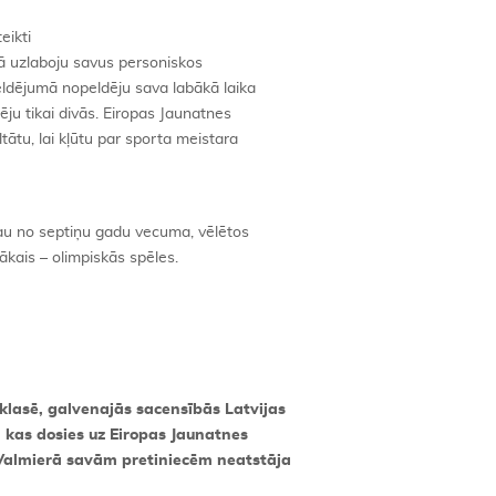
eikti
lā uzlaboju savus personiskos
eldējumā nopeldēju sava labākā laika
u tikai divās. Eiropas Jaunatnes
tātu, lai kļūtu par sporta meistara
 jau no septiņu gadu vecuma, vēlētos
tākais – olimpiskās spēles.
 klasē, galvenajās sacensībās Latvijas
 kas dosies uz Eiropas Jaunatnes
Valmierā savām pretiniecēm neatstāja