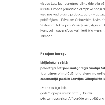
viedos Latvijas Jaunatnes olimpiāde bija pēdē
iekļūtu Eiropas Jaunatnes olimpisko spēļu d
visu noskaidrojuši bija daudz agrāk – Latvi
peldētājiem – Pāvelam Gribovskim, Uvim 
Voitovam, Nikolajam Maskaļenko, Agnesei Gedr
Ivanovai – sacensības Valmierā bija viens
Tamperi.
Paceļam karogu
Mājinieču labākā
peldētāja četrpadsmitgadīgā Sindija Sili
Jaunatnes olimpiādē, bija viena no seši
ceremonijā pacēla Latvijas Olimpiskās 
„Man tas bija liels
gods," lepojas valmieriete. „Daudzi
pēc tam apsveica. Arī parāde un atklāšana ļ