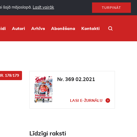
nai šajā mājaslapā.
Lasīt vairāk
TURPINĀT
idi
Autori
Arhīvs
Abonēšana
Kontakti
R. 178/179
Nr. 369 02.2021
LASI E-ŽURNĀLU
Līdzīgi raksti