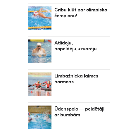
Gribu kļūt par olimpisko
čempionu!
Atlidoju,
nopeldēju,uzvarēju
Limbažnieka laimes
hormons
Ūdenspolo — peldētāji
ar bumbām