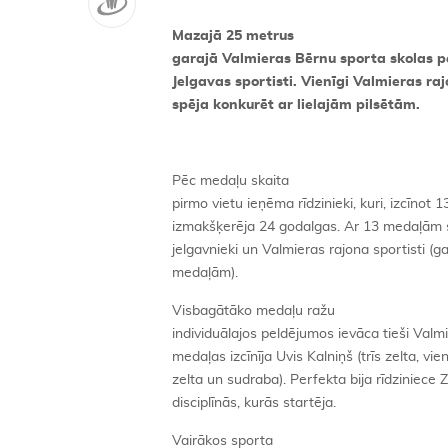
Mazajā 25 metrus
garajā Valmieras Bērnu sporta skolas p
Jelgavas sportisti. Vienīgi Valmieras ra
spēja konkurēt ar lielajām pilsētām.
Pēc medaļu skaita
pirmo vietu ieņēma rīdzinieki, kuri, izcīnot
izmakšķerēja 24 godalgas. Ar 13 medaļām se
jelgavnieki un Valmieras rajona sportisti (
medaļām).
Visbagātāko medaļu ražu
individuālajos peldējumos ievāca tieši Valmi
medaļas izcīnīja Uvis Kalniņš (trīs zelta, vie
zelta un sudraba). Perfekta bija rīdziniece Z
disciplīnās, kurās startēja.
Vairākos sporta