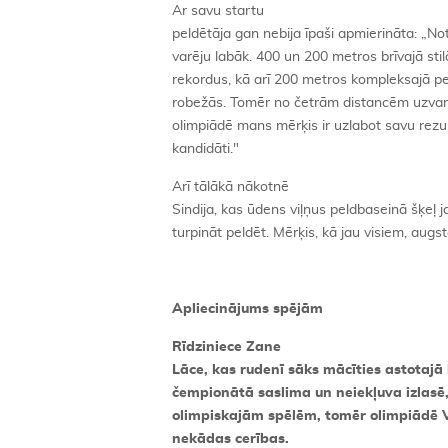
Ar savu startu
peldētāja gan nebija īpaši apmierināta: „Not
varēju labāk. 400 un 200 metros brīvajā sti
rekordus, kā arī 200 metros kompleksajā p
robežās. Tomēr no četrām distancēm uzvarēj
olimpiādē mans mērķis ir uzlabot savu rezul
kandidāti."
Arī tālākā nākotnē
Sindija, kas ūdens viļņus peldbaseinā šķeļ
turpināt peldēt. Mērķis, kā jau visiem, augs
Apliecinājums spējām
Rīdziniece Zane
Lāce, kas rudenī sāks mācīties astotajā
čempionātā saslima un neiekļuva izlasē,
olimpiskajām spēlēm, tomēr olimpiādē 
nekādas cerības.