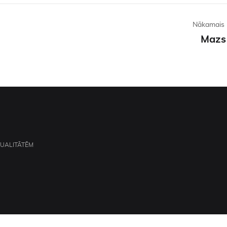
Nākamais 
Mazs c
TUALITĀTĒM