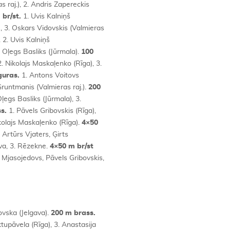
 raj.), 2. Andris Zapereckis
 br/st.
1. Uvis Kalniņš
), 3. Oskars Vidovskis (Valmieras
 2. Uvis Kalniņš
un Oļegs Basliks (Jūrmala).
100
. Nikolajs Maskaļenko (Rīga), 3.
guras.
1. Antons Voitovs
 Gruntmanis (Valmieras raj.).
200
Oļegs Basliks (Jūrmala), 3.
s.
1. Pāvels Gribovskis (Rīga),
ikolajs Maskaļenko (Rīga).
4×50
 Artūrs Vjaters, Ģirts
ava, 3. Rēzekne.
4×50 m br/st
 Mjasojedovs, Pāvels Gribovskis,
ovska (Jelgava).
200 m brass.
tupāvela (Rīga), 3. Anastasija