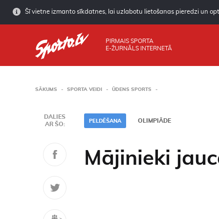
Šī vietne izmanto sīkdatnes, lai uzlabotu lietošanas pieredzi un opti
PIRMAIS SPORTA
E-ŽURNĀLS INTERNETĀ
SĀKUMS
SPORTA VEIDI
ŪDENS SPORTS
DALIES
OLIMPIĀDE
PELDĒŠANA
AR ŠO:
Mājinieki jau