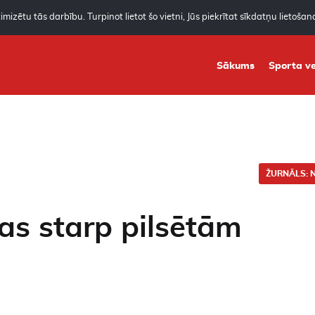
mizētu tās darbību. Turpinot lietot šo vietni, Jūs piekrītat sīkdatņu lietoša
Sākums
Sporta ve
ŽURNĀLS: N
cas starp pilsētām