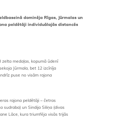
eldbaseinā dominēja Rīgas, Jūrmalas un
jona peldētāji individuālajās distancēs
 13 zelta medaļas, kopumā ūdenī
koja Jūrmala, bet 12 izcīnīja
gandrīz puse no visām rajona
eras rajona peldētāji – četras
na sudraba) un Sindija Siliņa (divas
ane Lāce, kura triumfēja visās trijās