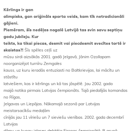
Kērlings ir gan
olimpisks, gan oriģināls sporta veids, kam tīk netradicionāli
gājieni.
Piemēram, šīs nedēļas nogalē Latvijā tas svin savu septiņu
gadu jubileju. Kur
teikts, ka tikai piecas, desmit vai piecdesmit svecītes tortē ir
skaistas?!
Šīs spēles ceļš uz
mūsu sirdi aizsākās 2001. gadā Jelgavā, Jānim Ozollapam
noorganizējot turnīru
Zemgales
kauss
, uz kuru ieradās entuziasti no Baltkrievijas, lai mācītu un
stāstītu
latviešiem, kas ir kērlings un kā tas jāspēlē. Jau 2002. gada
maijā notika pirmais Latvijas čempionāts. Tajā piedalījās komandas
no Rīgas,
Jelgavas un Liepājas. Nākamajā sezonā par Latvijas
meistarsacīkšu medaļām
cīnījās jau 11 vīriešu un 7 sieviešu vienības. 2002. gada decembrī
Latvijas
dāmu un kungu izlases debitēja Eiropas čempionātā, B grupā