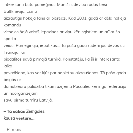
interesanti būtu pamēģināt. Man šī izdevība radās tieši
Baltkrievijā. Esmu
aizrautīgs hokeja fans ar pieredzi. Kad 2001. gadā ar dēla hokeja
komandu
viesojos šajā valstī, iepazinos ar viņu kērlingistiem un arī ar šo
sporta
veidu. Pamēģināju, iepatikās… Tā paša gada rudenī jau devos uz
Franciju, lai
piedalītos savā pirmajā turnīrā. Konstatēju, ka šī ir interesanta
laika
pavadīšana, kas var kļūt par nopietnu aizraušanos. Tā paša gada
beigās ar
domubiedru palīdzību tikām uzņemti Pasaules kērlinga federācijā
un noorganizējām
savu pirmo turnīru Latvijā.
– Tā sākās
Zemgales
kausa
vēsture…
– Pirmais