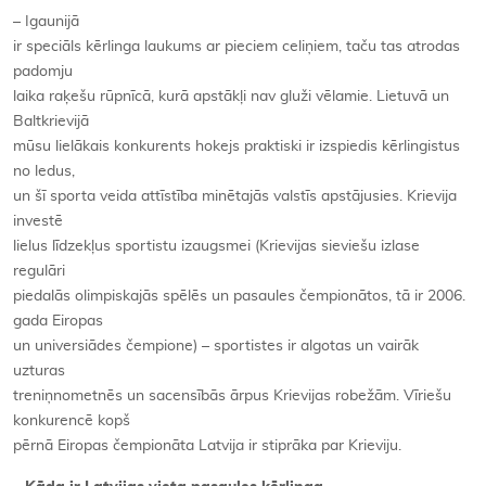
–
Igaunijā
ir speciāls kērlinga laukums ar pieciem celiņiem, taču tas atrodas
padomju
laika raķešu rūpnīcā, kurā apstākļi nav gluži vēlamie. Lietuvā un
Baltkrievijā
mūsu lielākais konkurents hokejs praktiski ir izspiedis kērlingistus
no ledus,
un šī sporta veida attīstība minētajās valstīs apstājusies. Krievija
investē
lielus līdzekļus sportistu izaugsmei (Krievijas sieviešu izlase
regulāri
piedalās olimpiskajās spēlēs un pasaules čempionātos, tā ir 2006.
gada Eiropas
un universiādes čempione) – sportistes ir algotas un vairāk
uzturas
treniņnometnēs un sacensībās ārpus Krievijas robežām. Vīriešu
konkurencē kopš
pērnā Eiropas čempionāta Latvija ir stiprāka par Krieviju.