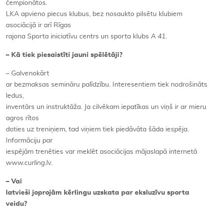
čempionātos.
LKA apvieno piecus klubus, bez nosaukto pilsētu klubiem
asociācijā ir arī Rīgas
rajona Sporta iniciatīvu centrs un sporta klubs
A 41
.
–
Kā tiek piesaistīti jauni spēlētāji?
–
Galvenokārt
ar bezmaksas semināru palīdzību. Interesentiem tiek nodrošināts
ledus,
inventārs un instruktāža. Ja cilvēkam iepatīkas un viņš ir ar mieru
agros rītos
doties uz treniņiem, tad viņiem tiek piedāvāta šāda iespēja.
Informāciju par
iespējām trenēties var meklēt asociācijas mājaslapā internetā
www.curling.lv.
– Vai
latvieši joprojām kērlingu uzskata par eksluzīvu sporta
veidu?