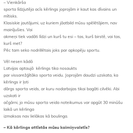
–
Vienkārša
sporta līdzjutēja acīs kērlings joprojām ir kaut kas dīvains un
mītisks.
Klasiskie jautājumi, uz kuriem jāatbild mūsu spēlētājiem, nav
mainījušies. Vai
akmeņi tiek vadāti līdzi un kurš tu esi – tas, kurš birstē, vai tas,
kurš met?
Pēc tam seko nodrillētais joks par apkopēju sportu.
Vēl nesen kādā
Latvijas aptaujā kērlings tika nosaukts
par vissarežģītāko sporta veidu. Joprojām daudzi uzskata, ka
kērlings ir ļoti
dārgs sporta veids, ar kuru nodarbojas tikai bagāti cilvēki. Abi
uzskati ir
ačgārni, jo mūsu sporta veida noteikumus var apgūt 30 minūšu
laikā un kērlinga
izmaksas nav lielākas kā boulinga.
–
Kā kērlings attīstās mūsu kaimiņvalstīs?