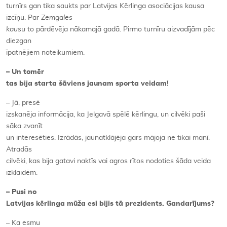
turnīrs gan tika saukts par Latvijas Kērlinga asociācijas kausa
izcīņu. Par
Zemgales
kausu
to pārdēvēja nākamajā gadā. Pirmo turnīru aizvadījām pēc
diezgan
īpatnējiem noteikumiem.
– Un tomēr
tas bija starta šāviens jaunam sporta veidam!
– Jā, presē
izskanēja informācija, ka Jelgavā spēlē kērlingu, un cilvēki paši
sāka zvanīt
un interesēties. Izrādās, jaunatklājēja gars mājoja ne tikai manī.
Atradās
cilvēki, kas bija gatavi naktīs vai agros rītos nodoties šāda veida
izklaidēm.
– Pusi no
Latvijas kērlinga mūža esi bijis tā prezidents. Gandarījums?
– Ka esmu