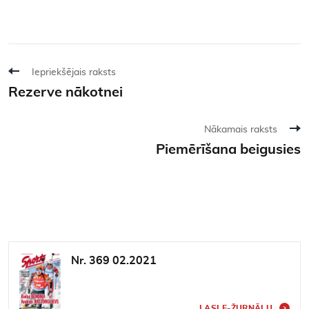
Iepriekšējais raksts
Rezerve nākotnei
Nākamais raksts
Piemērīšana beigusies
Nr. 369 02.2021
LASI E-ŽURNĀLU