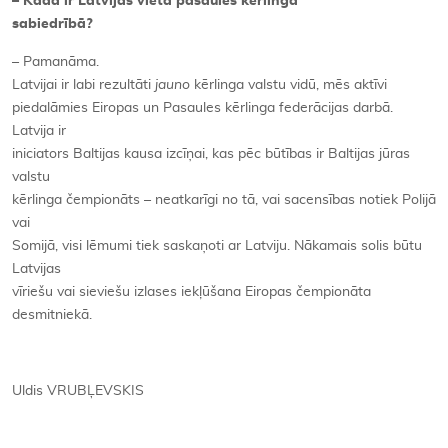
–
Kāda ir Latvijas vieta pasaules kērlinga
sabiedrībā?
– Pamanāma.
Latvijai ir labi rezultāti
jauno
kērlinga valstu vidū, mēs aktīvi
piedalāmies Eiropas un Pasaules kērlinga federācijas darbā.
Latvija ir
iniciators Baltijas kausa izcīņai, kas pēc būtības ir Baltijas jūras
valstu
kērlinga čempionāts – neatkarīgi no tā, vai sacensības notiek Polijā
vai
Somijā, visi lēmumi tiek saskaņoti ar Latviju. Nākamais solis būtu
Latvijas
vīriešu vai sieviešu izlases iekļūšana Eiropas čempionāta
desmitniekā.
Uldis VRUBĻEVSKIS