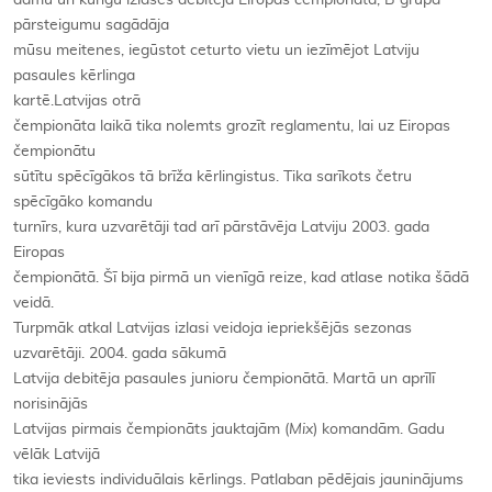
pārsteigumu sagādāja
mūsu meitenes, iegūstot ceturto vietu un iezīmējot Latviju
pasaules kērlinga
kartē.Latvijas otrā
čempionāta laikā tika nolemts grozīt reglamentu, lai uz Eiropas
čempionātu
sūtītu spēcīgākos tā brīža kērlingistus. Tika sarīkots četru
spēcīgāko komandu
turnīrs, kura uzvarētāji tad arī pārstāvēja Latviju 2003. gada
Eiropas
čempionātā. Šī bija pirmā un vienīgā reize, kad atlase notika šādā
veidā.
Turpmāk atkal Latvijas izlasi veidoja iepriekšējās sezonas
uzvarētāji. 2004. gada sākumā
Latvija debitēja pasaules junioru čempionātā. Martā un aprīlī
norisinājās
Latvijas pirmais čempionāts jauktajām (
Mix
) komandām. Gadu
vēlāk Latvijā
tika ieviests individuālais kērlings. Patlaban pēdējais jauninājums