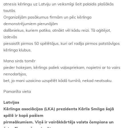
atnesis kērlingu uz Latviju un veiksmīgi šeit palaidis plašākās
tautās.
Organizējām pasākumus firmām un pēc kērlinga
demonstrējumiem pierunājām
dalībniekus, kuriem patika, atnākt vēl kādu reizi. Tā aģitējot,
izdevās
piesaistīt pirmos 50 spēlētājus, kuri arī radīja pirmos patstāvīgos
kērlinga klubus.
Mana sirds tomēr
pieder hokejam, kērlings paliek vaļaspriekam, nopietni ar to vairs
nenodarbjos,
bet, ja mani uzaicina uzspēlēt kādā turnīrā, nekad neatsaku.
Pamanīta vieta
Latvijas
Kērlinga asociācijas (LKA) prezidents Kārlis Smilga šajā
spēlē ir kopš pašiem
pirmsākumiem. Viņš ir vairākkārtējs valsts čempions un