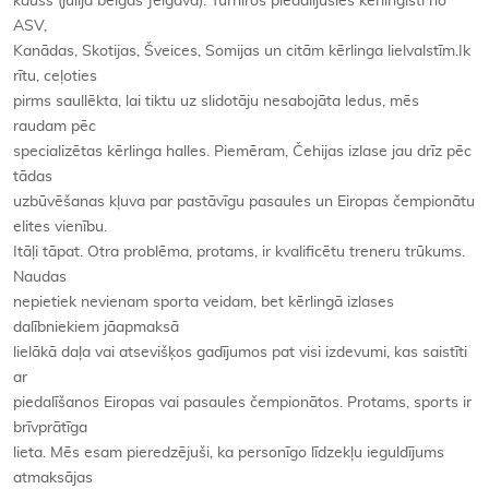
kauss
(jūlija beigās Jelgavā). Turnīros piedalījušies kērlingisti no
ASV,
Kanādas, Skotijas, Šveices, Somijas un citām kērlinga lielvalstīm.Ik
rītu, ceļoties
pirms saullēkta, lai tiktu uz slidotāju nesabojāta ledus, mēs
raudam pēc
specializētas kērlinga halles. Piemēram, Čehijas izlase jau drīz pēc
tādas
uzbūvēšanas kļuva par pastāvīgu pasaules un Eiropas čempionātu
elites vienību.
Itāļi tāpat. Otra problēma, protams, ir kvalificētu treneru trūkums.
Naudas
nepietiek nevienam sporta veidam, bet kērlingā izlases
dalībniekiem jāapmaksā
lielākā daļa vai atsevišķos gadījumos pat visi izdevumi, kas saistīti
ar
piedalīšanos Eiropas vai pasaules čempionātos. Protams, sports ir
brīvprātīga
lieta. Mēs esam pieredzējuši, ka personīgo līdzekļu ieguldījums
atmaksājas