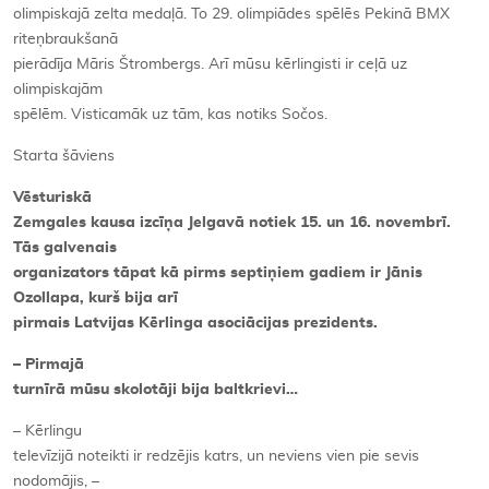
olimpiskajā zelta medaļā. To 29. olimpiādes spēlēs Pekinā BMX
riteņbraukšanā
pierādīja Māris Štrombergs. Arī mūsu kērlingisti ir ceļā uz
olimpiskajām
spēlēm. Visticamāk uz tām, kas notiks Sočos.
Starta šāviens
Vēsturiskā
Zemgales kausa izcīņa Jelgavā notiek 15. un 16. novembrī.
Tās galvenais
organizators tāpat kā pirms septiņiem gadiem ir Jānis
Ozollapa, kurš bija arī
pirmais Latvijas Kērlinga asociācijas prezidents.
– Pirmajā
turnīrā mūsu skolotāji bija baltkrievi…
– Kērlingu
televīzijā noteikti ir redzējis katrs, un neviens vien pie sevis
nodomājis, –