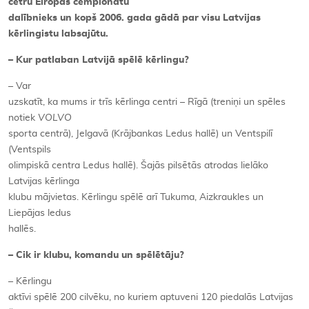
četru Eiropas čempionātu
dalībnieks un kopš 2006. gada gādā par visu Latvijas
kērlingistu labsajūtu.
– Kur patlaban Latvijā spēlē kērlingu?
–
Var
uzskatīt, ka mums ir trīs kērlinga centri – Rīgā (treniņi un spēles
notiek
VOLVO
sporta centrā), Jelgavā (Krājbankas Ledus hallē) un Ventspilī
(Ventspils
olimpiskā centra Ledus hallē). Šajās pilsētās atrodas lielāko
Latvijas kērlinga
klubu mājvietas. Kērlingu spēlē arī Tukuma, Aizkraukles un
Liepājas ledus
hallēs.
–
Cik ir klubu, komandu un spēlētāju?
–
Kērlingu
aktīvi spēlē 200 cilvēku, no kuriem aptuveni 120 piedalās Latvijas