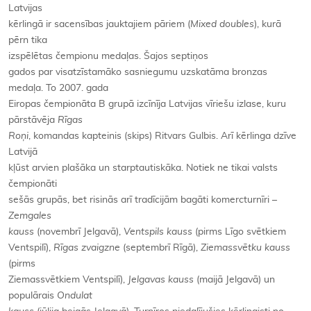
Latvijas
kērlingā ir sacensības jauktajiem pāriem (
Mixed doubles
), kurā
pērn tika
izspēlētas čempionu medaļas. Šajos septiņos
gados par visatzīstamāko sasniegumu uzskatāma bronzas
medaļa. To 2007. gada
Eiropas čempionāta B grupā izcīnīja Latvijas vīriešu izlase, kuru
pārstāvēja
Rīgas
Roņi
, komandas kapteinis (skips) Ritvars Gulbis. Arī kērlinga dzīve
Latvijā
kļūst arvien plašāka un starptautiskāka. Notiek ne tikai valsts
čempionāti
sešās grupās, bet risinās arī tradīcijām bagāti komercturnīri –
Zemgales
kauss
(novembrī Jelgavā),
Ventspils kauss
(pirms Līgo svētkiem
Ventspilī),
Rīgas zvaigzne
(septembrī Rīgā),
Ziemassvētku kauss
(pirms
Ziemassvētkiem Ventspilī),
Jelgavas kauss
(maijā Jelgavā) un
populārais
Ondulat