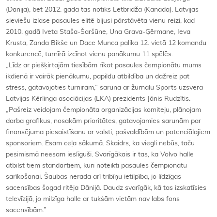
(Dānija), bet 2012. gadā tas notiks Letbridžā (Kanāda). Latvijas
sieviešu izlase pasaules elitē bijusi pārstāvēta vienu reizi, kad
2010. gadā Iveta Staša-Šaršūne, Una Grava-Ģērmane, Ieva
Krusta, Zanda Bikše un Dace Munca palika 12. vietā 12 komandu
konkurencē, turnīrā izcīnot vienu panākumu 11 spēlēs.
„Līdz ar piešķirtajām tiesībām rīkot pasaules čempionātu mums
ikdienā ir vairāk pienākumu, papildu atbildība un dažreiz pat
stress, gatavojoties turnīram,” sarunā ar žurnālu Sports uzsvēra
Latvijas Kērlinga asociācijas (LKA) prezidents Jānis Rudzītis.
„Pašreiz veidojam čempionāta organizācijas komiteju, plānojam
darba grafikus, nosakām prioritātes, gatavojamies sarunām par
finansējuma piesaistīšanu ar valsti, pašvaldībām un potenciālajiem
sponsoriem. Esam ceļa sākumā. Skaidrs, ka viegli nebūs, taču
pesimismā neesam ieslīguši. Svarīgākais ir tas, ka Volvo halle
atbilst tiem standartiem, kuri noteikti pasaules čempionātu
sarīkošanai. Šaubas nerada arī tribīņu ietilpība, jo līdzīgas
sacensības šogad ritēja Dānijā. Daudz svarīgāk, kā tas izskatīsies
televīzijā, jo milzīga halle ar tukšām vietām nav labs fons
sacensībām.”