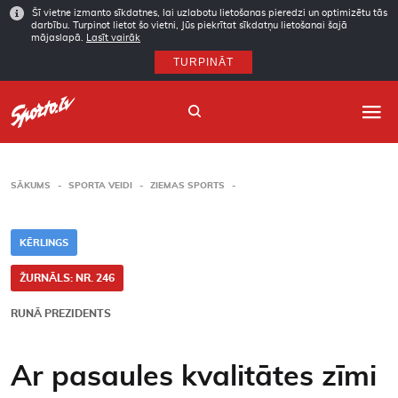
Šī vietne izmanto sīkdatnes, lai uzlabotu lietošanas pieredzi un optimizētu tās
darbību. Turpinot lietot šo vietni, Jūs piekrītat sīkdatņu lietošanai šajā
mājaslapā.
Lasīt vairāk
TURPINĀT
SĀKUMS
SPORTA VEIDI
ZIEMAS SPORTS
Sākums
KĒRLINGS
Sporta veidi
ŽURNĀLS: NR. 246
Autori
RUNĀ PREZIDENTS
Arhīvs
Ar pasaules kvalitātes zīmi
Abonēšana