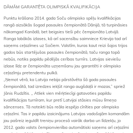
DĀMĀM GARANTĒTA OLIMPISKĀ KVALIFIKĀCIJA
Punktu krāšana 2014. gada Soču olimpisko spēļu kvalifikācijas
rangā aizsākās šogad pasaules čempionātā Dānijā, tā turpināsies
nākamgad Kanādā, bet beigsies tieši pēc čempionāta Latvijā.
Ranga labākās izlases, kā arī sacensību saimniece Krievija tad arī
saņems ceļazīmes uz Sočiem. Valstīm, kuras kaut reizi šajos trijos
gados būs startējušas pasaules čempionātā, taču ranga topā
nebūs, notiks papildu pēdējās cerības turnīrs. Latvijas sieviešu
izlase līdz ar čempionāta uzņemšanu jau garantēti ir olimpisko
ceļazīmju pretendentu pulkā.
„Ņemot vērā, ka Latvija nebija pārstāvēta šā gada pasaules
čempionātā, tad izredzes iekļūt ranga augšdaļā ir mazas,” spriež
Jānis Rudzītis. „ Atliek vien mērķtiecīgi gatavoties papildu
kvalifikācijas turnīram, kur pretī Latvijai stāsies mūsu līmeņa
sāncenses. Tā noteikti būs reāla iespēja cīnīties par olimpisko
ceļazīmi. Tas ir papildu izaicinājums Latvijas vadošajām komandām
jau pašreiz ieguldīt treniņu procesā vairāk darba un līdzekļu, jo
2012. gada valsts čempionvienība automātiski saņems arī ceļazīmi