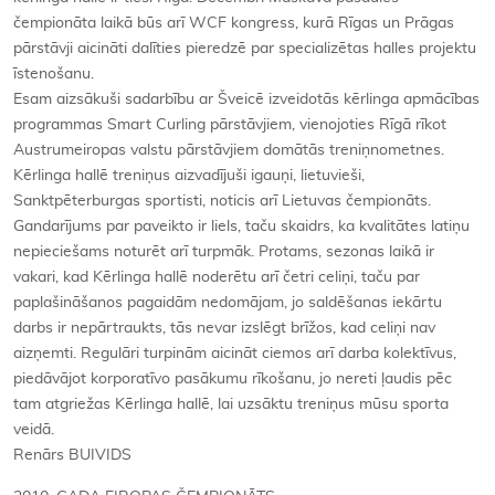
čempionāta laikā būs arī WCF kongress, kurā Rīgas un Prāgas
pārstāvji aicināti dalīties pieredzē par specializētas halles projektu
īstenošanu.
Esam aizsākuši sadarbību ar Šveicē izveidotās kērlinga apmācības
programmas Smart Curling pārstāvjiem, vienojoties Rīgā rīkot
Austrumeiropas valstu pārstāvjiem domātās treniņnometnes.
Kērlinga hallē treniņus aizvadījuši igauņi, lietuvieši,
Sanktpēterburgas sportisti, noticis arī Lietuvas čempionāts.
Gandarījums par paveikto ir liels, taču skaidrs, ka kvalitātes latiņu
nepieciešams noturēt arī turpmāk. Protams, sezonas laikā ir
vakari, kad Kērlinga hallē noderētu arī četri celiņi, taču par
paplašināšanos pagaidām nedomājam, jo saldēšanas iekārtu
darbs ir nepārtraukts, tās nevar izslēgt brīžos, kad celiņi nav
aizņemti. Regulāri turpinām aicināt ciemos arī darba kolektīvus,
piedāvājot korporatīvo pasākumu rīkošanu, jo nereti ļaudis pēc
tam atgriežas Kērlinga hallē, lai uzsāktu treniņus mūsu sporta
veidā.
Renārs BUIVIDS