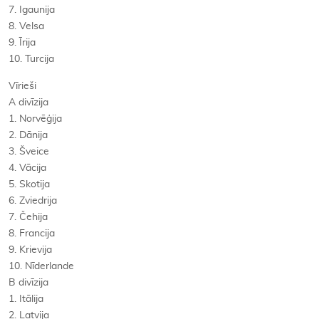
7. Igaunija
8. Velsa
9. Īrija
10. Turcija
Vīrieši
A divīzija
1. Norvēģija
2. Dānija
3. Šveice
4. Vācija
5. Skotija
6. Zviedrija
7. Čehija
8. Francija
9. Krievija
10. Nīderlande
B divīzija
1. Itālija
2. Latvija