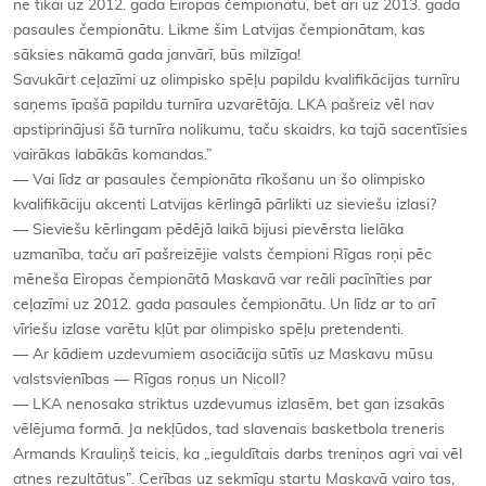
ne tikai uz 2012. gada Eiropas čempionātu, bet arī uz 2013. gada
pasaules čempionātu. Likme šim Latvijas čempionātam, kas
sāksies nākamā gada janvārī, būs milzīga!
Savukārt ceļazīmi uz olimpisko spēļu papildu kvalifikācijas turnīru
saņems īpašā papildu turnīra uzvarētāja. LKA pašreiz vēl nav
apstiprinājusi šā turnīra nolikumu, taču skaidrs, ka tajā sacentīsies
vairākas labākās komandas.”
— Vai līdz ar pasaules čempionāta rīkošanu un šo olimpisko
kvalifikāciju akcenti Latvijas kērlingā pārlikti uz sieviešu izlasi?
— Sieviešu kērlingam pēdējā laikā bijusi pievērsta lielāka
uzmanība, taču arī pašreizējie valsts čempioni Rīgas roņi pēc
mēneša Eiropas čempionātā Maskavā var reāli pacīnīties par
ceļazīmi uz 2012. gada pasaules čempionātu. Un līdz ar to arī
vīriešu izlase varētu kļūt par olimpisko spēļu pretendenti.
— Ar kādiem uzdevumiem asociācija sūtīs uz Maskavu mūsu
valstsvienības — Rīgas roņus un Nicoll?
— LKA nenosaka striktus uzdevumus izlasēm, bet gan izsakās
vēlējuma formā. Ja nekļūdos, tad slavenais basketbola treneris
Armands Krauliņš teicis, ka „ieguldītais darbs treniņos agri vai vēl
atnes rezultātus”. Cerības uz sekmīgu startu Maskavā vairo tas,