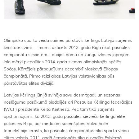
Olimpisko sporta veidu saimes pārstāvis kērlings Latvijā saņēmis
kvalitātes zīmi — mums uzticēts 2013. gadā Rīgā rīkot pasaules
čempionātu sievietēm. Latvijas dāmu un kungu izlases joprojām
lolo mērķi piedalīties 2014. gada ziemas olimpiskajās spēlēs
Sočos. Kārtējais pārbaudījums decembrī Maskavā Eiropas
čempionātā. Pirmo reizi abas Latvijas valstsvienības būs
pārstāvētas elites divīzijā.
Latvijas kērlings jūnijā svinēja savu desmitgadi, un sezonas
noslēguma pasākumā piedalījās arī Pasaules Kērlinga federācijas
(WCF) prezidente Keita Keitnesa. Pēc tam tika saņemts
apstiprinājums, ka 2013. gada pasaules sieviešu kērlinga elite
pulcēsies Rīgā, par medaļām sacenšoties Volvo hallē.
Iepriekš bija ierasts, ka pasaules čempionātus rīko sporta veida
elites valstis. 2011. gadā čempionāts tika aizvadīts Esbjergā