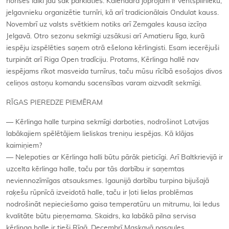
norises laiki jau sāk pārklāties. Kalendārā joprojām ir ventspilnieku,
jelgavnieku organizētie turnīri, kā arī tradicionālais Ondulat kauss.
Novembrī uz valsts svētkiem notiks arī Zemgales kausa izcīņa
Jelgavā. Otro sezonu sekmīgi uzsākusi arī Amatieru līga, kurā
iespēju izspēlēties saņem otrā ešelona kērlingisti. Esam iecerējuši
turpināt arī Riga Open tradīciju. Protams, Kērlinga hallē nav
iespējams rīkot masveida turnīrus, taču mūsu rīcībā esošajos divos
celiņos astoņu komandu sacensības varam aizvadīt sekmīgi.
RĪGAS PIEREDZE PIEMĒRAM
— Kērlinga halle turpina sekmīgi darboties, nodrošinot Latvijas
labākajiem spēlētājiem lieliskas treniņu iespējas. Kā klājas
kaimiņiem?
— Nelepoties ar Kērlinga halli būtu pārāk pieticīgi. Arī Baltkrievijā ir
uzcelta kērlinga halle, taču par tās darbību ir saņemtas
neviennozīmīgas atsauksmes. Igaunijā darbību turpina bijušajā
raķešu rūpnīcā izveidotā halle, taču ir ļoti lielas problēmas
nodrošināt nepieciešamo gaisa temperatūru un mitrumu, lai ledus
kvalitāte būtu pieņemama. Skaidrs, ka labākā pilna servisa
kērlinga halle ir tieši Rīgā. Decembrī Maskavā pasaules