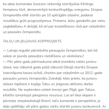
ka abas komandas šosezon veiksmīgi startējušas Kērlinga
čempionu tūrē, demonstrējot konkurētspējīgu sniegumu. Eiropas
čempionāta elitē startēs pa 10 spēcīgām izlasēm, padarot
rezultātus grūti prognozējamus. Protams, būtu gandarīts par vietu
saglabāšanu A divīzijā, kā arī par iesaistīšanos cīņā par ceļazīmēm
uz pasaules čempionātu.
TALSU UN JELGAVAS KOPPROJEKTS
— Latvija regulāri pārstāvēta pieaugušo čempionātos, bet kā
sokas ar jaunās paaudzes meklēšanu un skološanu?
— Pēc pāris gadu pārtraukuma atkal izveidota valsts junioru
izlase, kas nākamā gada pašā sākumā Dānijā startēs Eiropas
Izaicinājuma kausa izcīņā, cīnoties par ceļazīmēm uz 2012. gada
pasaules junioru čempionātu Zviedrijā. Man prieks, ka junioru
izlases tapšana ir kopīgs Talsu un Jelgavas aktīvistu darba
rezultāts. No septembra notiek treniņi gan Rīgā, gan Talsos,
efektīvi izmantojot pieejamos resursus. Lai arī tikai skipam ir
pieredze starptautiskajā līmenī, taču komanda ir perspektīva, jo
daļa spēlētāju vēl pāris gadus varēs startēt junioru konkurencē. Ar