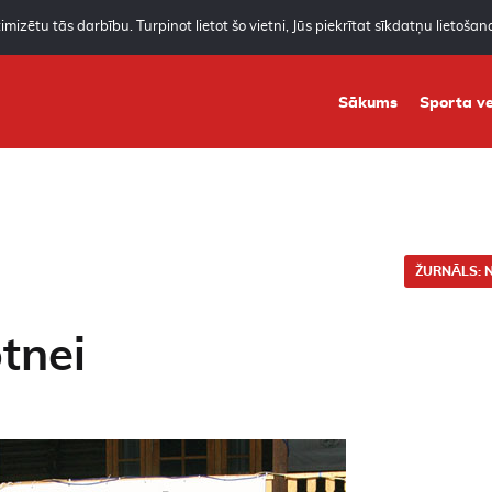
mizētu tās darbību. Turpinot lietot šo vietni, Jūs piekrītat sīkdatņu lietoša
Sākums
Sporta ve
ŽURNĀLS: N
tnei