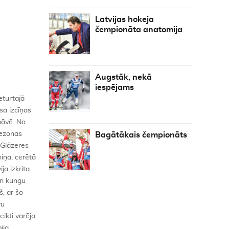
Latvijas hokeja
čempionāta anatomija
Augstāk, nekā
iespējams
. Lielbritānija 1352 27. Lietuva 886 28. Andora 703 29. Jaunzēlande 507 30. Armēnija 357 31. Spānija 223 32. Moldova 186 33. Bosnija un Hercegovina 93 34. Nīderlande 60 Kungi 1. Norvēģija 7428 p. 2. Vācija 6990 3. Krievija 6507 4. Austrija 6381 5. Francija 6351 6. Ukraina 6006 7. Zviedrija 5984 8. Itālija 5829 9. Čehija 5382 10. Slovēnija 5373 11. Šveice 5095 12. ASV 4814 13. Bulgārija 4361 14. Baltkrievija 4200 15. Kanāda 4146 16. Igaunija 3841 17. Polija 3640 18. Slovākija 3488 19. Somija 3453 20. Latvija 3293 21. Japāna 2648 22. Kazahija 2433 23. Lielbritānija 1823 24. Serbija 1471 25. Ķīna 1353 26. Koreja 880 2
Bagātākais čempionāts