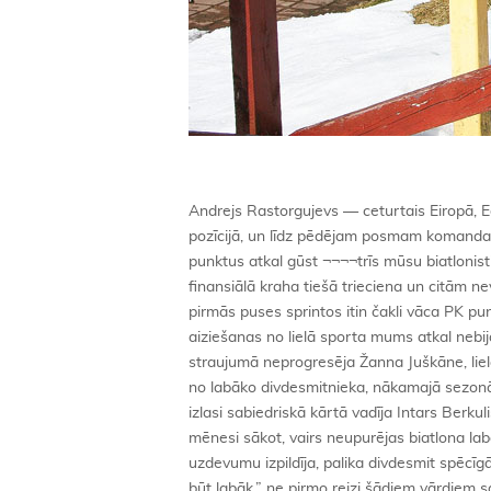
Andrejs Rastorgujevs — ceturtais Eiropā, Edgars Piksons — astotais pasaulē, Ilmārs Bricis stafetē Latviju paceļ ceturtajā pozīcijā, un līdz pēdējam posmam komanda cīnās par vietu labāko sešniekā, pēc daudzām sezonām Pasaules kausa izcīņas punktus atkal gūst ¬¬¬¬trīs mūsu biatlonisti… Tas notiek ziemā, kurā Latvijas biatlons bija izlikts nosalšanai bada nāvē. No finansiālā kraha tiešā trieciena un citām neveiksmēm neizvairījās vienīgi mūsu dāmu izlase. Madara Līduma gan sezonas pirmās puses sprintos itin čakli vāca PK punktus, Rūpoldingā pat izcīnot 16. vietu, bet pēc tam noplaka. Pēc Līgas Glāzeres aiziešanas no lielā sporta mums atkal nebija dāmu stafetes komandas, sezonas vidū nopietni saslima Gerda Krūmiņa, cerētā straujumā neprogresēja Žanna Juškāne, lielajā biatlonā vēl nespēja iejusties Anete Brice, un nāciju vērtējumā Latvija izkrita no labāko divdesmitnieka, nākamajā sezonā saglabājot tikai divas starta vietas PK sacensībās. Apvienoto dāmu un kungu izlasi sabiedriskā kārtā vadīja Intars Berkulis, par pieticīgu atlīdzību trenera pienākumus veica Jēkabs Nākums, kurš, ar šo mēnesi sākot, vairs neupurējas biatlona labā un strādā citā, pieņemamāk atalgotā darbā. Tomēr vīru komanda savu uzdevumu izpildīja, palika divdesmit spēcīgāko valstu skaitā, PK nodrošinot trīs starta vietas arī nākamsezon. „Noteikti varēja būt labāk,” ne pirmo reizi šādiem vārdiem savu sezonu vērtē komandas līderis Ilmārs Bricis, kurš savos 40 gados bija pasaules čempionāta vecākais dalībnieks. „Droši vien arī spēka vairs nav tik daudz, tāpēc bieži slimoju. Nebija sava trenera, nebija masiera, pašiem daudz ko vajadzēja organizēt… Šie sīkumi salasījās un traucēja. Šādai situācijai rezultāts nav slikts, bet tas nav tāds, kādēļ es trenējos.” Šī atbilde liecina, ka Ilmārs noskaņots vēl vismaz vienu ziemu turpināt, kaut gan publiski to vairās apgalvot. Lai arī no deviņām Pasaules kausa izcīņas kārtām Bricis dažādu iemeslu dēļ nestartēja četrās, PK rangā, kurā pavisam iekļuva 108 biatlonisti, viņš no mūsējiem izcīnīja augstāko — 55. vietu, pirmajā posmā visās trijās disciplīnās finišējot labāko trīsdesmitniekā, bet formas virsotni kā parasti sasniedzot pasaules čempionātā, kur meistars izcīnīja 20. vietu sprintā un 36. iedzīšanā. Edgars Piksons (60. v. PK) no saviem 85 punktiem 72 savāca pasaules čempionātā. Andrejs Rastorgujevs (71. v. PK) tajos ieslēpoja janvāra vidū Rūpoldingā (23. v. sprintā, 35. v. iedzīšanā) un pēc tam Anholcā (20. v. sprintā). Viņam galvenais darbs bija jāpadara februārī Eiropas U-26 čempionātā, kur diemžēl atkal viena lode aiznesa pilnīgu gandarījumu. 20 km distancē būdams nekļūdīgs, Andrejs kļūtu par čempionu, ar vienu soda minūti būtu vicečempions. Viņš nopelnīja divas un palika ceturtais. Līdzīga situācija bija iedzīšanā, kuru pēc sprinta Rastorgujevs sāka no 8. pozīcijas 47 sekundes aiz līdera. 12,5 km distancē ar četrām šautuvēm alūksnietis kļūdījās piecas reizes, bet uzvarētājam zaudēja tikai minūti, izcīnot 7. vietu. Pasaules čempionātā labāko simtniekā iekļuva arī komandas debitanti Toms Praulītis un Rolands Pužulis. Šajos laikos tas nav apsmaidāms rezultāts, jo uz starta stājās vairāk nekā 120 vīri. Kā izmantot šo sekmīgi pārdzīvoto krīzi un atsevišķos sezonas spožumus, lai tie nepaliktu tikai skaistām atmiņām nākotnē? Šo jautājumu atrisināšana noteiks mūsu biatlona turpmāko nākotni, kas būtībā joprojām ir labilā pozīcijā. Strauja neveiksmīga kustība to var pagrūst arī kritienam. Turklāt jau nākamsezon sāksies atlase Soču olimpiskajām spēlēm. Olimpiskā kvalifikācija tiks veikta, ņemot vērā rezultātus tikai d