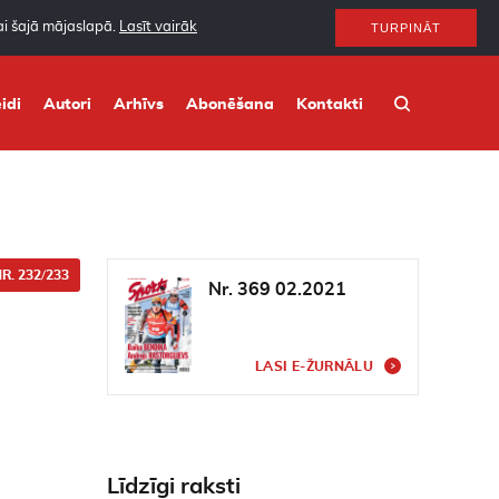
nai šajā mājaslapā.
Lasīt vairāk
TURPINĀT
idi
Autori
Arhīvs
Abonēšana
Kontakti
R. 232/233
Nr. 369 02.2021
LASI E-ŽURNĀLU
Līdzīgi raksti