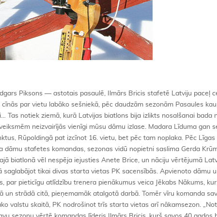
ivos pasaules čempionātos — nākamajā un aiznākamajā. Nule kā biatlons kļuvis vēl vērtīgāks — olimpiskajās spēlēs tas papildināts ar vēl vienu disciplīnu — jaukto stafeti, un Sočos šajā sporta veidā jau izcīnīs vienpadsmit medaļu komplektus. Dainis CAUNE Foto: Dainis Caune, Sports Jānis Bērziņš, Latvijas Biatlona federācijas prezidents: Striktāki noteikumi „Nākamā PK sezona sadalīta striktos trimestros. Tas nozīmē, ka nākamās ziemas pirmajiem trim PK posmiem varam pieteikt tikai Madaru Līdumu, Ilmāru Brici, Edgaru Piksonu, Andreju Rastorgujevu un Jāni Bērziņu. Pārējiem trimestra robežās jācenšas kvalificēties IBU kausa izcīņās, kas izdarāms, vidējam labāko trijnieka rezultātam nezaudējot vairāk par 15 procentiem. Nevarēs tā kā iepriekšējā ziemā — šodien kvalificējos un rīt jau startēju Pasaules kausā. Turklāt IBU kausa izcīņā starptautiskā federācija mums daļēji apmaksā tikai triju dāmu un kungu līdzdalību. Ceturtā sportista starta izmaksas jau pilnībā jāsedz pašiem. Startiem IBU īpaši gatavosim jaunos večus — Tomu Praulīti, Rolandu Pužuli un Artūru Koļesņikovu. Biatlonā paliek arī visas šīssezonas dāmas, kurām, iespējams, pievienosies Baiba Bendika un varbūt vēl kāda. Pēc vasaras sacensību rezultātiem veidosim rangu, kas izšķirs pirmās un otrās izlases sastāvu. Plānojam daudz nopietnāku darbu ar junioriem un labākajiem jauniešiem. Katru mēnesi 12—18 dienu treniņnometnēs ar viņiem strādās Valdis Bērziņš, kuram, ceru, neatteiksies palīdzēt Jēkabs Nākums. Izlasi turpinās vadīt Intars Berkulis. Otrā trenera vieta vēl vakanta. Struktūru galīgi sakārtosim, kad būs zināmas mūsu pozīcijas Latvijas Olimpiskajā vienībā.” Intars Berkulis, Latvijas izlases galvenais treneris: Nepieciešama profesionālāka pieeja „Pierādījām, ka vajadzīga neliela veiksme, un darbs dod rezultātus. Tiesa, tie sasniegti uz iepriekšējo gadu bāzes ar minimālu ieguldījumu. Bet aizvadīto sezonu sākām ar mīnus 10 000 latu. Nākamo — jau ar plusiem. Būs cita, labāka, situācija. Kopumā nepieciešama daudz profesionālāka pieeja. Būtiski daudz kvalitatīvāk strādāt ar jauniešiem un junioriem. Citādi nogrimsim.” Kas jādara, lai aizvadītās sezonas veiksmes un arī neveiksmes izmantotu biatlona spožākas nākotnes veidošanai? To vaicājām mūsu lieliskā četrinieka vīriem, kam visiem ir augstākā izglītība sporta pedagoģijā, Ilmāram Bricim pat maģistra grāds. Jēkabs Nākums: Jāveido iekšējā konkurence „Aizvadītajā sezonā ļāvām katram savā telpā patrenēties un tikt galā ar sevi. Situācija bija tāda, ka šāda attieksme noderēja, bet, ja tā turpināsies, sāksies regress. Tagad jāveido iekšējā konkurence, lai viens no otra var mācīties, lai notiek pilnveidošanās. Mēs savulaik arī berzāmies cits gar citu, bija pat konflikti, bet Urbanovičs spēja tos atrisināt, un kopējais līmenis auga. Pat treniņos mums bija vēlme citam citu uzvarēt. Šī noskaņa katru cēla uz augšu.” Gundars Upenieks: Ilmārs darbojas kā spēlējošais treneris „Jābūt mērķim. Mazākais — Soču olimpiskajās spēlēs startē nevis daži biatlonisti, bet komanda. Ilmārs vēl turpina trenēties un darbojas kā spēlējošais treneris. Komandā ir līderis, kam līdzināties un no kā mācīties. Edgars un Andrejs ir vīri, kas sevi jau apliecinājuši. Viņiem un Jānim Bērziņam junioram palīgos jāsauc vēl kāds no tiem, kas pēc Vankūveras no biatlona aizgāja. Dažos gados līdz pienācīgam izlases līmenim jāizaudzina divi trīs jaunie. Kā to izdarīt, tas jau ir cits jautājums. Ar izlasi jāstrādā galvenajam trenerim un viņa palīgam.” Ilmārs Bricis: Es varētu nodot pieredzi „Es varētu komandā savu pieredzi nodot citiem. Bet ar nosacījumu, ka komandā jābūt arī jaunajiem. Nav tā, ka viņu mums trūktu. Dažu ārzemju komandu pārstāvji ir painteresējušies, ko domāju par trenera karjeru. Es šajā profesijā saskatu savu nākotni, bet Latvijā par šādu iespējamību ar mani neviens nav ieminējies pat pušplēstu vārdu.” Oļegs Maļuhins: Viena sistēma neder „Situācija ir gan vienkārša, gan sarežģīta. It kā jāatrod tikai nauda un talantīgs treneris. Bet izlasē ir triju paaudžu sportisti, katram ir atšķirīgas prasības un vajadzības. Bricis un Piksons var strādāt patstāvīgi. Lai turpinātos Rastorgujeva izaugsme, viņam blakus vajadzīgs ļoti labs speciālists. Vēl citādākā situācijā ir tie, kas tikai gatavojas ienākt izlasē. Katrs stāv uz sava pakāpiena. Viena treniņu sistēma, kā tas bija manos laikos, kad visi četri bijām līdzīgi, neder.” Pasaules kausa izcīņa Dāmas (punktus izcīnījušas 97) 1. Kaisa Mekereinena (Somija) 1005 p. 2. Andrea Henkele (Vācija) 972 3. Helēna Ekholma (Zviedrija) 971 4. Tora Bergere (Norvēģija) 963 5. Magdalēna Noinere (Vācija) 952 6. Darja Domračeva (Baltkrievija) 862 7. Marī Dorina (Francija) 726 8. Teja Gregorina (Slovēnija) 722 9. Anastasija Kuzmina (Slovākija) 708 10. Anna Karīna Zīdeka (Zviedrija) 703 28. Eveli Saue (Igaunija) 333 51. Madara Līduma (Latvija) 90 83. Diāna Rasimovičūte (Lietuva) 19 Kungi (108) 1. Tarjē Boe (Norvēģija) 1110 p. 2. Emils Hegle Svendsens (Norvēģija) 1105 3. Martins Furkads (Francija) 990 4. Arnds Peifers (Vācija) 735 5. Ivans Čerezovs (Krievija) 711 6. Mihaels Greiss (Vācija) 707 7. Bjerns Ferijs (Zviedrija) 607 8. Kristofs Zūmans (Austrija) 594 9. Mihals Šlēzingrs (Čehija) 592 10. Ūle Einārs Bjerndālens (Norvēģija) 586 55. Ilmārs Bricis (Latvija) 100 60. Edgars Piksons (Latvija) 85 67. Rolands Lesings (Igaunija) 61 71. Andrejs Rastorgujevs (Latvija) 46 Nāciju vērtējums Dāmas 1. Vācija 7236 p. 2. Krievija 6793 3. Zviedrija 6649 4. Ukraina 6618 5. Francija 6480 6. Norvēģija 6281 7. Baltkrievija 6079 8. Itālija 5197 9. Polija 4660 10. Slovākija 4279 11. Čehija 4259 12. Slovēnija 4252 13. Somija 4110 14. Kazahija 4016 15. ASV 3920 16. Igaunija 3602 17. Ķīna 3589 18. Rumānija 3371 19. Bulgārija 2874 20. Kanāda 2805 21. Japāna 2484 22. Latvija 2281 23. Šveice 1978 24. Koreja 1930 25. Austrija 1438 26