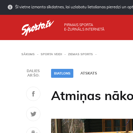
Šī vietne izmanto sīkdatnes, lai uzlabotu lietošanas pieredzi un opti
PIRMAIS SPORTA
E-ŽURNĀLS INTERNETĀ
SĀKUMS
SPORTA VEIDI
ZIEMAS SPORTS
DALIES
ATSKATS
BIATLONS
AR ŠO:
Atmiņas nāko