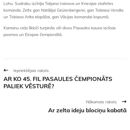
Lohu. Sudrabu izcīnīja Tatjana Ivanova un Krievijas stafetes
komanda. Zelts gan Natālijai Geizenbergerei, gan Tobiasa Vendla
un Tobiasa Arlta ekipāžai, gan Vācijas komandai kopumā.
Kamanu ceļa līkloči turpinās vēl divos Pasaules kausa izcīņas
posmos un Eiropas čempionātā.
Iepriekšējais raksts
AR KO 45. FIL PASAULES ČEMPIONĀTS
PALIEK VĒSTURĒ?
Nākamais raksts
Ar zelta ideju blociņu kabatā