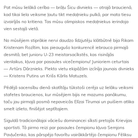
Pat mūsu lielākā cerība — brāļu Šicu divnieks — otrajā braucienā,
kad tikai liela veiksme ļautu tikt medaļnieku pulkā, par mata tiesu
izvairījās no kritiena. Tas mūsu olimpiskos medaļniekus ierindoja
vien sestajā vietā.
No mūsējiem stiprākie nervi daudzo līdzjutēju klātbūtnē bija Rikam
Kristenam Rozītim, kas pieaugušo konkurencē iebrauca pirmajā
desmitā, bet junioru U-23 meistarsacīkstēs, kas risinājās
vienlaikus, kļuva par pasaules vicečempionu! Junioriem ceturtais
— Artūrs Dārznieks. Piekto vietu ekipāžām izcīnīja jaunais divnieks
— Kristens Putins un Krišs Kārlis Matuzels.
Pēdējā sacensību dienā skatītāju tūkstoši cerēja uz lielāku veiksmi
stafetes braucienos, kur mūsējiem bijis ne mazums panākumu,
taču jau pirmajā posmā nepaveicās Elīzai Tīrumai un puišiem atlika
smelt izlieto, finišējot septītajiem.
Siguldā tradicionālajai vāciešu dominancei sīksti pretojās Krievijas
sportisti. Tā pirmo reizi par pasaules čempionu kļuva Semjons
Pavļučenko, kas pārspēja favorītu vairākkārtējo čempionu Fēliksu