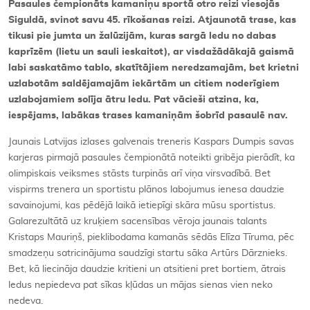
Pasaules čempionāts kamaniņu sportā otro reizi viesojās
Siguldā, svinot savu 45. rīkošanas reizi. Atjaunotā trase, kas
tikusi pie jumta un žalūzijām, kuras sargā ledu no dabas
kaprīzēm (lietu un sauli ieskaitot), ar visdažādākajā gaismā
labi saskatāmo tablo, skatītājiem neredzamajām, bet krietni
uzlabotām saldējamajām iekārtām un citiem noderīgiem
uzlabojamiem solīja ātru ledu. Pat vācieši atzina, ka,
iespējams, labākas trases kamaniņām šobrīd pasaulē nav.
Jaunais Latvijas izlases galvenais treneris Kaspars Dumpis savas
karjeras pirmajā pasaules čempionātā noteikti gribēja pierādīt, ka
olimpiskais veiksmes stāsts turpinās arī viņa virsvadībā. Bet
vispirms trenera un sportistu plānos labojumus ienesa daudzie
savainojumi, kas pēdējā laikā ietiepīgi skāra mūsu sportistus.
Galarezultātā uz kruķiem sacensības vēroja jaunais talants
Kristaps Mauriņš, pieklibodama kamanās sēdās Elīza Tīruma, pēc
smadzeņu satricinājuma saudzīgi startu sāka Artūrs Dārznieks.
Bet, kā liecināja daudzie kritieni un atsitieni pret bortiem, ātrais
ledus nepiedeva pat sīkas kļūdas un mājas sienas vien neko
nedeva.