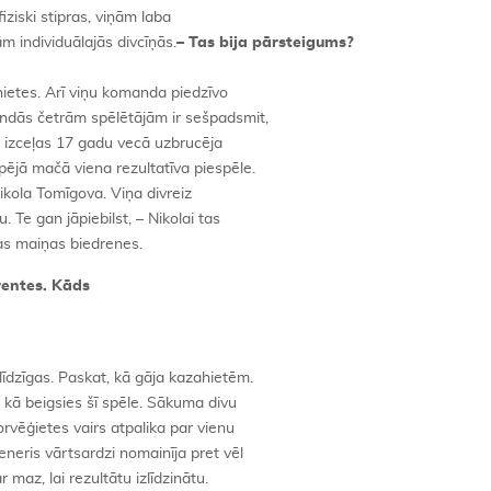
iziski stipras, viņām laba
m individuālajās divcīņās.
– Tas bija pārsteigums?
hietes. Arī viņu komanda piedzīvo
indās četrām spēlētājām ir sešpadsmit,
i izceļas 17 gadu vecā uzbrucēja
ējā mačā viena rezultatīva piespēle.
ikola Tomīgova. Viņa divreiz
 Te gan jāpiebilst, – Nikolai tas
ņas maiņas biedrenes.
rentes. Kāds
īdzīgas. Paskat, kā gāja kazahietēm.
 kā beigsies šī spēle. Sākuma divu
orvēģietes vairs atpalika par vienu
eneris vārtsardzi nomainīja pret vēl
 maz, lai rezultātu izlīdzinātu.