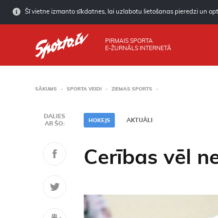
Šī vietne izmanto sīkdatnes, lai uzlabotu lietošanas pieredzi un opti
PIRMAIS SPORTA
E-ŽURNĀLS INTERNETĀ
SĀKUMS
SPORTA VEIDI
ZIEMAS SPORTS
DALIES
AKTUĀLI
HOKEJS
AR ŠO:
Cerības vēl n