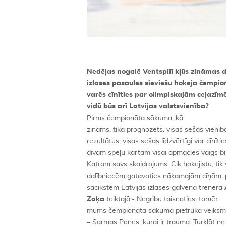
Nedēļas nogalē Ventspilī kļūs zināmas 
izlases pasaules sieviešu hokeja čempion
varēs cīnīties par olimpiskajām ceļazī
vidū būs arī Latvijas valstsvienība?
Pirms čempionāta sākuma, kā
zināms, tika prognozēts: visas sešas vienīb
rezultātus, visas sešas līdzvērtīgi var cīnī
divām spēļu kārtām visai apmācies vaigs bi
Katram savs skaidrojums. Cik hokejistu, tik 
dalībniecēm gatavoties nākamajām cīņām, p
sacīkstēm Latvijas izlases galvenā trenera
Zaķa
teiktajā:- Negribu taisnoties, tomēr
mums čempionāta sākumā pietrūka veiksme
– Sarmas Pones, kurai ir trauma. Turklāt ne