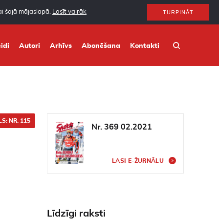
nai šajā mājaslapā.
Lasīt vairāk
TURPINĀT
idi
Autori
Arhīvs
Abonēšana
Kontakti
S: NR. 115
Nr. 369 02.2021
LASI E-ŽURNĀLU
Līdzīgi raksti