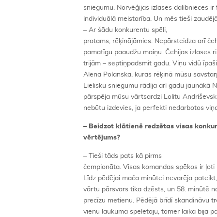
sniegumu. Norvēģijas izlases dalībnieces ir f
individuālā meistarība. Un mēs tieši zaudējā
– Ar šādu konkurentu spēli,
protams, rēķinājāmies. Nepārsteidza arī če
pamatīgu paaudžu maiņu. Čehijas izlases r
trijām – septiņpadsmit gadu. Viņu vidū īpaš
Alena Polanska, kuras rēķinā mūsu savstarp
Lielisku sniegumu rādīja arī gadu jaunākā N
pārspēja mūsu vārtsardzi Lolitu Andriševsku.
nebūtu izdevies, ja perfekti nedarbotos vi
– Beidzot klātienē redzētas visas konku
vērtējums?
– Tieši tāds pats kā pirms
čempionāta. Visas komandas spēkos ir ļoti l
Līdz pēdējai mača minūtei nevarēja pateikt,
vārtu pārsvars tika dzēsts, un 58. minūtē n
precīzu metienu. Pēdējā brīdī skandināvu tr
vienu laukuma spēlētāju, tomēr laika bija par