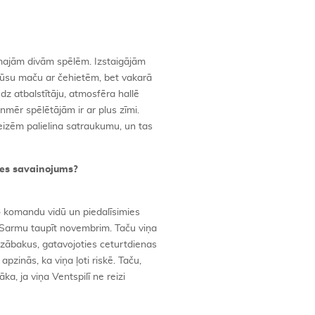
rmajām divām spēlēm. Izstaigājām
mūsu maču ar čehietēm, bet vakarā
udz atbalstītāju, atmosfēra hallē
enmēr spēlētājām ir ar plus zīmi.
reizēm palielina satraukumu, un tas
nes savainojums?
o komandu vidū un piedalīsimies
tu Sarmu taupīt novembrim. Taču viņa
idzābakus, gatavojoties ceturtdienas
pzinās, ka viņa ļoti riskē. Taču,
ka, ja viņa Ventspilī ne reizi