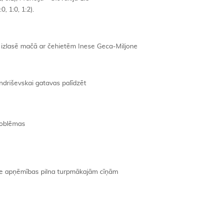
0, 1:0, 1:2).
s izlasē mačā ar čehietēm Inese Geca-Miljone
Andriševskai gatavas palīdzēt
roblēmas
ase apņēmības pilna turpmākajām cīņām