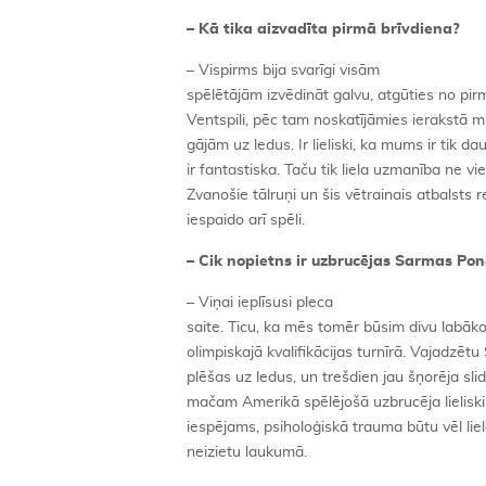
– Kā tika aizvadīta pirmā brīvdiena?
– Vispirms bija svarīgi visām
spēlētājām izvēdināt galvu, atgūties no pi
Ventspili, pēc tam noskatījāmies ierakstā 
gājām uz ledus. Ir lieliski, ka mums ir tik da
ir fantastiska. Taču tik liela uzmanība ne vi
Zvanošie tālruņi un šis vētrainais atbalsts 
iespaido arī spēli.
– Cik nopietns ir uzbrucējas Sarmas Po
– Viņai ieplīsusi pleca
saite. Ticu, ka mēs tomēr būsim divu labāk
olimpiskajā kvalifikācijas turnīrā. Vajadzē
plēšas uz ledus, un trešdien jau šņorēja sl
mačam Amerikā spēlējošā uzbrucēja lieliski a
iespējams, psiholoģiskā trauma būtu vēl lielā
neizietu laukumā.