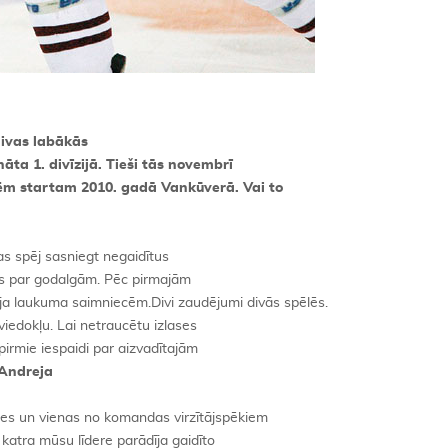
divas labākās
āta 1. divīzijā. Tieši tās novembrī
mēm startam 2010. gadā Vankūverā. Vai to
as spēj sasniegt negaidītus
ties par godalgām. Pēc pirmajām
ja laukuma saimniecēm.Divi zaudējumi divās spēlēs.
viedokļu. Lai netraucētu izlases
irmie iespaidi par aizvadītajām
Andreja
s un vienas no komandas virzītājspēkiem
 katra mūsu līdere parādīja gaidīto