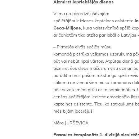
Aizmirst iepriekšējās dienas
Viena no pieredzējušākajām
spēlētājām ir izlases kapteines asistente
I
Geca-Miljone
, kura valstsvienībā spēlē k
ar čehietēm tika atzīta par labāko Latvijas
– Pirmajās divās spēlēs mūsu
komandā pietrūka veiksmes uzbrukuma pēdējā
būt vai nebūt ripai vārtos. Atpūtas dienā ga
aizmirst šos divus mačus un visu uzmanīb
parādīt mums pašām raksturīgo spēli nevi
sākumā ne vienai vien mūsu komandas dalībn
pēc neveiksmēm grūti ar to samierināties. Un
cenšas spēlētājām iedvest emocionālo līdzs
kapteines asistente. Ticu, ka satraukums bei
mēs bijām iecerējuši.
Māra JURŠEVICA
Pasaules čempionāts 1. divīzijā sievietē