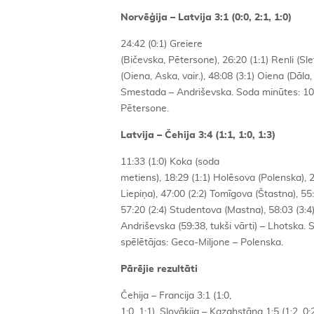
Norvēģija – Latvija 3:1 (0:0, 2:1, 1:0)
24:42 (0:1) Greiere
(Bičevska, Pētersone), 26:20 (1:1) Renli (Sl
(Oiena, Aska, vair.), 48:08 (3:1) Oiena (Dāl
Smestada – Andriševska. Soda minūtes: 10
Pētersone.
Latvija – Čehija 3:4 (1:1, 1:0, 1:3)
11:33 (1:0) Koka (soda
metiens), 18:29 (1:1) Holēsova (Polenska), 
Liepiņa), 47:00 (2:2) Tomīgova (Štastna), 55
57:20 (2:4) Studentova (Mastna), 58:03 (3:4
Andriševska (59:38, tukši vārti) – Lhotska.
spēlētājas: Geca-Miljone – Polenska.
Pārējie rezultāti
Čehija – Francija 3:1 (1:0,
1:0, 1:1), Slovākija – Kazahstāna 1:5 (1:2, 0:2