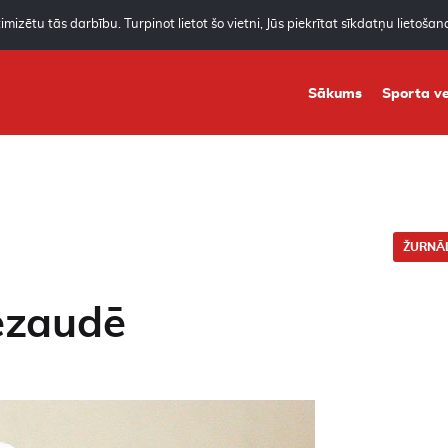
mizētu tās darbību. Turpinot lietot šo vietni, Jūs piekrītat sīkdatņu lietoša
Sākums
Sporta ve
ŽURNĀL
ezaudē