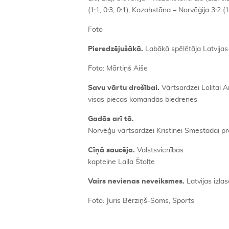
(1:1, 0:3, 0:1), Kazahstāna – Norvēģija 3:2 (1:
Foto
Pieredzējušākā.
Labākā spēlētāja Latvija
Foto: Mārtiņš Aiše
Savu vārtu drošībai.
Vārtsardzei Lolitai 
visas piecas komandas biedrenes
Gadās arī tā.
Norvēģu vārtsardzei Kristīnei Smestadai p
Cīņā saucēja.
Valstsvienības
kapteine Laila Štolte
Vairs nevienas neveiksmes.
Latvijas izl
Foto: Juris Bērziņš-Soms,
Sports