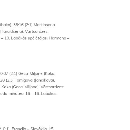
etbaka), 35:16 (2:1) Martinsena
a, Haraldsena). Vārtsardzes:
 – 10. Labākās spēlētājas: Harmena –
20:07 (2:1) Geca-Miljone (Koka,
:28 (2:3) Tomīgova (Jandīkova),
) Koka (Geca-Miljone). Vārtsardzes:
 Soda minūtes: 16 – 16. Labākās
, 0:1), Francija – Slovākija 1:5