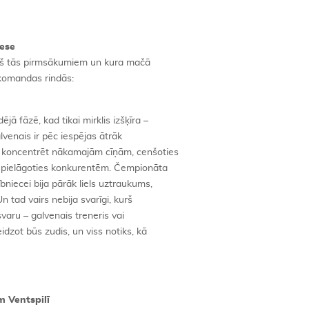
nese
opš tās pirmsākumiem un kura mačā
 komandas rindās:
 fāzē, kad tikai mirklis izšķīra –
lvenais ir pēc iespējas ātrāk
u koncentrēt nākamajām cīņām, cenšoties
s pielāgoties konkurentēm. Čempionāta
iecei bija pārāk liels uztraukums,
 tad vairs nebija svarīgi, kurš
varu – galvenais treneris vai
dzot būs zudis, un viss notiks, kā
m Ventspilī