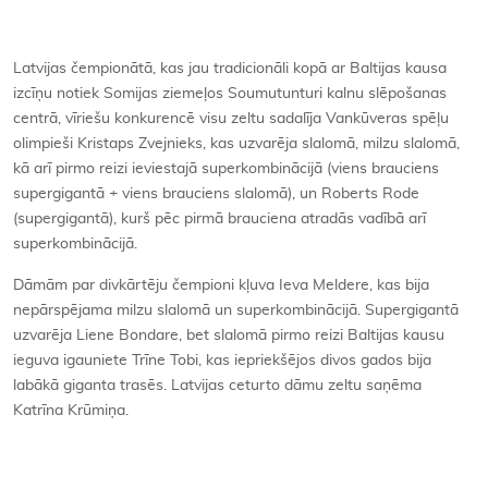
Latvijas čempionātā, kas jau tradicionāli kopā ar Baltijas kausa
izcīņu notiek Somijas ziemeļos Soumutunturi kalnu slēpošanas
centrā, vīriešu konkurencē visu zeltu sadalīja Vankūveras spēļu
olimpieši Kristaps Zvejnieks, kas uzvarēja slalomā, milzu slalomā,
kā arī pirmo reizi ieviestajā superkombinācijā (viens brauciens
supergigantā + viens brauciens slalomā), un Roberts Rode
(supergigantā), kurš pēc pirmā brauciena atradās vadībā arī
superkombinācijā.
Dāmām par divkārtēju čempioni kļuva Ieva Meldere, kas bija
nepārspējama milzu slalomā un superkombinācijā. Supergigantā
uzvarēja Liene Bondare, bet slalomā pirmo reizi Baltijas kausu
ieguva igauniete Trīne Tobi, kas iepriekšējos divos gados bija
labākā giganta trasēs. Latvijas ceturto dāmu zeltu saņēma
Katrīna Krūmiņa.