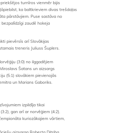
priekšējos turnīros vienmēr bijis
āpiebilst, ka baltkrieviem divas trešdaļas
ta pārstāvjiem. Puse sastāva no
at bezpalīdzīgi zaudē hokeja
ti pievērsīs arī Slovākijas
tamais treneris Juliuss Šuplers.
orvēģiju (3:0) no ilggadējiem
s Miroslavs Šatans un aizsargs
ju (5:1) slovākiem pievienojās
emitra un Marians Gaboriks.
vojumiem izpildīja tikai
(3:2), gan arī ar norvēģiem (4:2).
 čempionāta kuriozākajiem vārtiem,
āciešu aizsarga Roberta Ditriha