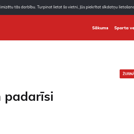
mizētu tās darbību. Turpinot lietot šo vietni, Jūs piekrītat sīkdatņu lietoša
Sākums
Sporta ve
ŽURNĀ
m padarīsi