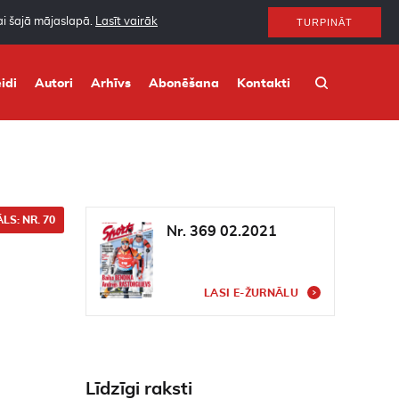
nai šajā mājaslapā.
Lasīt vairāk
TURPINĀT
idi
Autori
Arhīvs
Abonēšana
Kontakti
LS: NR. 70
Nr. 369 02.2021
LASI E-ŽURNĀLU
Līdzīgi raksti