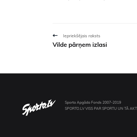
Iepriekšējais raksts
Vilde pārņem izlasi
Sporta Apgāda Fonds 2007-2019
SPORTO.LV VISS PAR SPORTU UN TĀ AK