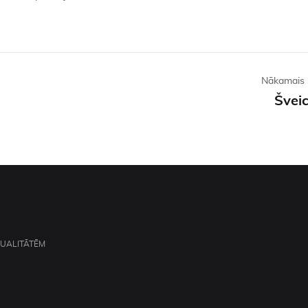
Nākamais 
Šveic
TUALITĀTĒM