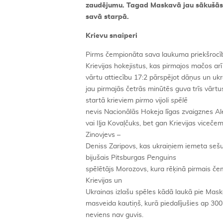
zaudējumu. Tagad Maskavā jau sākušās ī
savā starpā.
Krievu snaiperi
Pirms čempionāta sava laukuma priekšrocība
Krievijas hokejistus, kas pirmajos mačos a
vārtu attiecību 17:2 pārspējot dāņus un ukra
jau pirmajās četrās minūtēs guva trīs vārt
startā krieviem
pirmo vijoli spēlē
nevis Nacionālās Hokeja līgas zvaigznes Al
vai Iļja Kovaļčuks, bet gan Krievijas vice
Zinovjevs –
Deniss Zaripovs, kas ukraiņiem iemeta sešu
bijušais Pitsburgas
Penguins
spēlētājs Morozovs, kura rēķinā pirmais č
Krievijas un
Ukrainas izlašu spēles kādā laukā pie Mas
masveida kautiņš, kurā piedalījušies ap 30
neviens nav guvis.