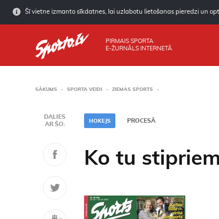
Šī vietne izmanto sīkdatnes, lai uzlabotu lietošanas pieredzi un opti
PIRMAIS SPORTA
E-ŽURNĀLS INTERNETĀ
SĀKUMS
SPORTA VEIDI
ZIEMAS SPORTS
DALIES
PROCESĀ
HOKEJS
AR ŠO:
Ko tu stiprie