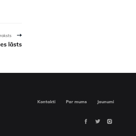
raksts
es lāsts
Kontakti
Par mums
Jaunumi