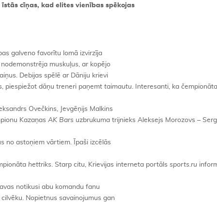
stās cīņas, kad elites vienības spēkojas
s galveno favorītu lomā izvirzīja
rī nodemonstrēja muskuļus, ar kopējo
iņus. Debijas spēlē ar Dāniju krievi
us, piespiežot dāņu treneri paņemt
taimautu
. Interesanti, ka čempionāt
eksandrs Ovečkins, Jevgēņijs Malkins
čempionu Kazaņas
AK Bars
uzbrukuma trijnieks Aleksejs Morozovs – Serg
s no astoņiem vārtiem. Īpaši izcēlās
empionāta
hettriks
. Starp citu, Krievijas interneta portāls
sports.ru
inform
kavas notikusi abu komandu fanu
0 cilvēku. Nopietnus savainojumus gan