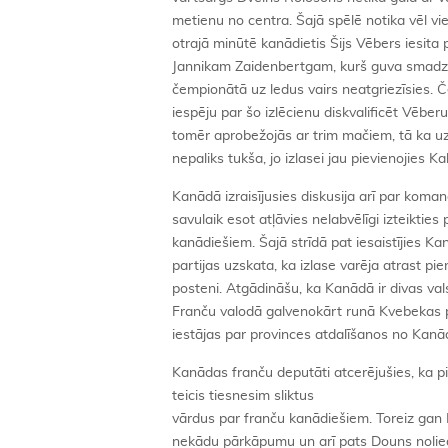
metienu no centra. Šajā spēlē notika vēl v
otrajā minūtē kanādietis Šijs Vēbers iesita
Jannikam Zaidenbertgam, kurš guva smadzeņ
čempionātā uz ledus vairs neatgriezīsies. 
iespēju par šo izlēcienu diskvalificēt Vēbe
tomēr aprobežojās ar trim mačiem, tā ka 
nepaliks tukša, jo izlasei jau pievienojies Ka
Kanādā izraisījusies diskusija arī par koma
savulaik esot atļāvies nelabvēlīgi izteikties
kanādiešiem. Šajā strīdā pat iesaistījies K
partijas uzskata, ka izlase varēja atrast 
posteni. Atgādināšu, ka Kanādā ir divas val
Franču valodā galvenokārt runā Kvebekas pr
iestājas par provinces atdalīšanos no Kanā
Kanādas franču deputāti atcerējušies, ka 
teicis tiesnesim sliktus
vārdus par franču kanādiešiem. Toreiz gan
nekādu pārkāpumu un arī pats Douns nolie