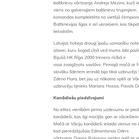
baltkrievu vārtsargs Andrejs Mezins, kurš ie
viens no galvenajiem baltkrievu trupmjiem. J
komandas komplektēta no vietējā čempionā
Baltkrievijas līgas ir arī ukraiņiem, kas tikp
lielvalstīm.
Latvijas hokeja draugi īpašu uzmanību noteik
izlasei, kuru šogad cīņā ved mums labi pazīs
Bijušā HK
Rīga 2000
trenera rīcībā ir
visai zvaigžņots sastāvs. Pirmajā mačā ar N
slovāku līderiem ierindā bija tikai uzbrucēj
Zdeno Hara, bet jau uz nākamo spēli ar Vāci
uzbrucēju tijnieks Marians Hossa, Pavols D
Kanādiešu piedzīvojumi
No elites vienībām pirmo uzdevumu ar piedzī
kanādieši, kas ilgi mocījās gan ar vāciešiem 
Mačā ar Vāciju kanādieši ielaida vienus no
kad pieredzējušais Edmontonas
Oilers
vārtsargs Dveins Rolosons netika galā ar v