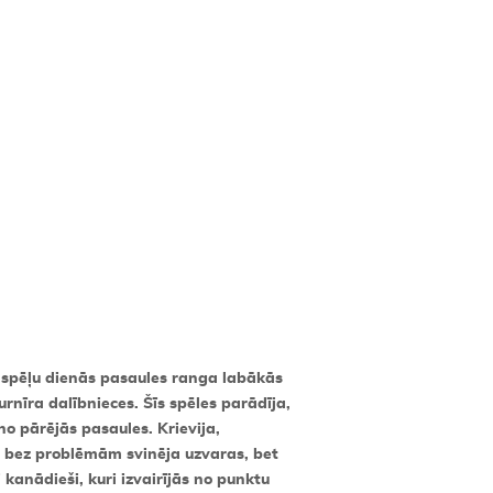
 spēļu dienās pasaules ranga labākās
nīra dalībnieces. Šīs spēles parādīja,
o pārējās pasaules. Krievija,
ja bez problēmām svinēja uzvaras, bet
 kanādieši, kuri izvairījās no punktu