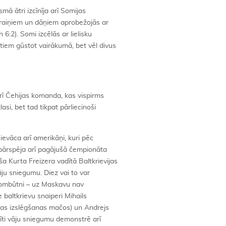
mā ātri izcīnīja arī Somijas
kraiņiem un dāņiem aprobežojās ar
6:2). Somi izcēlās ar lielisku
tiem gūstot vairākumā, bet vēl divus
rī Čehijas komanda, kas vispirms
asi, bet tad tikpat pārliecinoši
evāca arī amerikāņi, kuri pēc
i pārspēja arī pagājušā čempionāta
a Kurta Freizera vadītā Baltkrievijas
ju sniegumu. Diez vai to var
prombūtni – uz Maskavu nav
baltkrievu snaiperi Mihails
gas izslēgšanas mačos) un Andrejs
dīti vāju sniegumu demonstrē arī