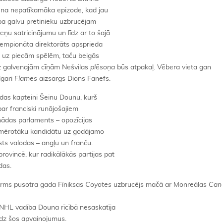
iena nepatīkamāka epizode, kad jau
 pa galvu pretinieku uzbrucējam
u satricinājumu un līdz ar to šajā
Čempionāta direktorāts apsprieda
ru uz piecām spēlēm, taču beigās
uz galvenajām cīņām Nešvilas
plēsoņa
būs atpakaļ. Vēbera vieta gan
lgari
Flames
aizsargs Dions Fanefs.
ndas kapteini Šeinu Dounu, kurš
 par franciski runājošajiem
anādas parlaments – opozīcijas
piemērotāku kandidātu uz godājamo
sts valodas – angļu un franču.
ovincē, kur radikālākās partijas pat
das.
pirms pusotra gada Fīniksas
Coyotes
uzbrucējs mačā ar Monreālas
Can
 NHL vadība Douna rīcībā nesaskatīja
dz šos apvainojumus.