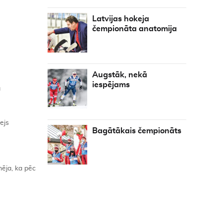
Latvijas hokeja
čempionāta anatomija
Augstāk, nekā
iespējams
a
ejs
Bagātākais čempionāts
ēja, ka pēc