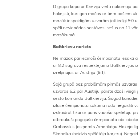
D grupā kopā ar Krieviju vietu nākamajā pos
hokejisti, kuri gan mačos ar tiem pašiem u
mazāk iespaidīgām uzvarām (attiecīgi 5:0 un 
spēli nevienādos sastāvos, sešus no 11 vār
mazākumā.
Baltkrievu noriets
Ne mazāk pārliecinoši čempionātu iesāka a
ar 8:2 sagrāva respektējamo Baltkrievijas izl
izrēķinājās ar Austriju (6:1).
Šajā grupā bez problēmām pirmās uzvaras i
uzvaras 6:2 pār Austriju pārsteidzoši viegl
sesto komandu Baltkrieviju. Šogad kanādieš
izlase čempionāta sākumā rāda negaidīti vā
izskaidrot tikai ar pāris vadošo spēlētāju 
atbraukuši pagājušā čempionāta abi labākie 
Grabovskis (aizņemts Amerikāņu Hokeja lī
Skabelka (beidzis spēlētāja karjeru). Negai