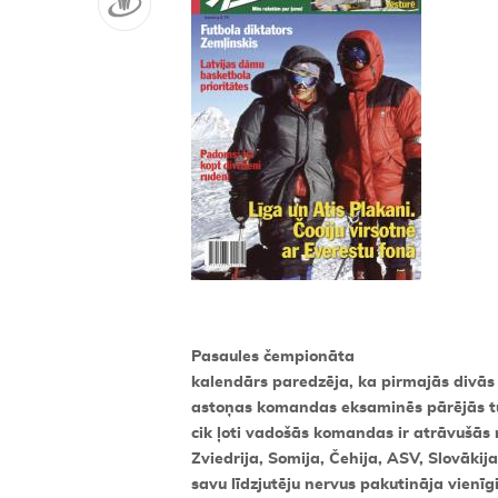
Pasaules čempionāta
kalendārs paredzēja, ka pirmajās divās
astoņas komandas eksaminēs pārējās tur
cik ļoti vadošās komandas ir atrāvušās n
Zviedrija, Somija, Čehija, ASV, Slovāki
savu līdzjutēju nervus pakutināja vienīgi