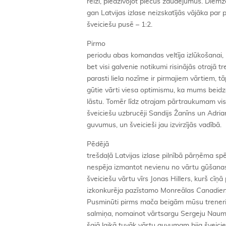
reizi, piedzīvojot piecus zaudējumus. Diemžē
gan Latvijas izlase neizskatījās vājāka par 
šveiciešu pusē – 1:2.
Pirmo
periodu abas komandas veltīja izlūkošanai, 
bet visi galvenie notikumi risinājās otrajā tr
parasti liela nozīme ir pirmajiem vārtiem, 
gūtie vārti viesa optimismu, ka mums beidzo
lāstu. Tomēr līdz otrajam pārtraukumam vis
šveiciešu uzbrucēji Sandijs Žanīns un Adria
guvumus, un šveicieši jau izvirzījās vadībā.
Pēdējā
trešdaļā Latvijas izlase pilnībā pārņēma spē
nespēja izmantot nevienu no vārtu gūšanas
šveiciešu vārtu vīrs Jonas Hillers, kurš cīņ
izkonkurēja pazīstamo Monreālas
Canadie
Pusminūti pirms mača beigām mūsu treneri
salmiņa, nomainot vārtsargu Sergeju Naumo
šajā laikā tuvāk vārtu guvumam bija šveicie