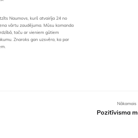
tzīts Naumovs, kurš atvairīja 24 no
viena vārtu zaudējuma. Mūsu komanda
sardzībā, taču ar vieniem gūtiem
znākumu. Znaroks gan uzsvēra, ka par
em.
Nākamais 
Pozitīvisma m