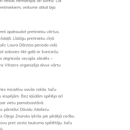
l nekas nemainījās arī šoreiz. Lai
pretiniekiem, veiksme atkal bija
reti apdraudot pretinieku vārtus,
ešdaļā. Līdzīgu pretinieku cīņā
tāpēc Laura Dārziņa perioda vidū
t izdosies tikt galā ar šveiciešu
s atgriezās vecajās sliedēs –
ns Vihzers organizēja divus vārtu
les iniciatīvu savās rokās, taču
 iespējām. Bez kļūdām spēlēja arī
ā par vietu pamatsastāvā
ns
pārstāvi Dāvidu Aibišeru.
s Oļegs Znaroks ķērās pie pēdējā cerību
vu pret sesto laukuma spēlētāju, taču
ši.