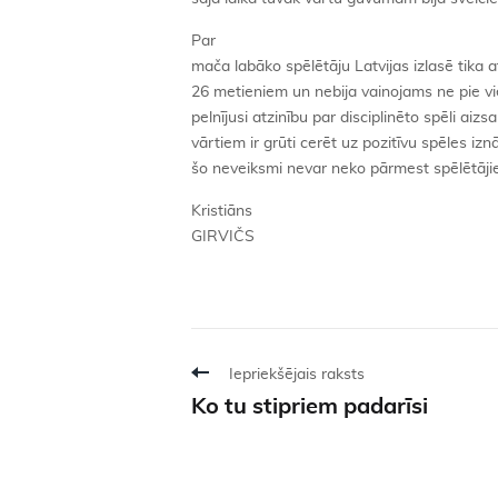
Par
mača labāko spēlētāju Latvijas izlasē tika a
26 metieniem un nebija vainojams ne pie 
pelnījusi atzinību par disciplinēto spēli aiz
vārtiem ir grūti cerēt uz pozitīvu spēles i
šo neveiksmi nevar neko pārmest spēlētāji
Kristiāns
GIRVIČS
Iepriekšējais raksts
Ko tu stipriem padarīsi