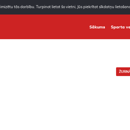
mizētu tās darbību. Turpinot lietot šo vietni, Jūs piekrītat sīkdatņu lietoša
Sākums
Sporta ve
ŽURNĀ