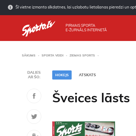
Šī vietne izmanto sīkdatnes, lai uzlabotu lietošanas pieredzi un opti
PIRMAIS SPORTA
E-ŽURNĀLS INTERNETĀ
SĀKUMS
SPORTA VEIDI
ZIEMAS SPORTS
DALIES
ATSKATS
HOKEJS
AR ŠO:
Šveices lāsts