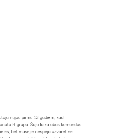
ustoja nūjas pirms 13 gadiem, kad
onāta B grupā. Šajā laikā abas komandas
ēles, bet mūsējie nespēja uzvarēt ne