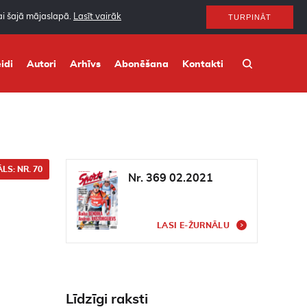
nai šajā mājaslapā.
Lasīt vairāk
TURPINĀT
idi
Autori
Arhīvs
Abonēšana
Kontakti
LS: NR. 70
Nr. 369 02.2021
LASI E-ŽURNĀLU
Līdzīgi raksti