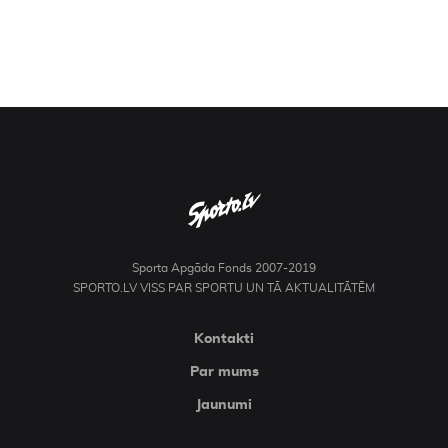
Sporta Apgāda Fonds 2007-2019
SPORTO.LV VISS PAR SPORTU UN TĀ AKTUALITĀTĒM
Kontakti
Par mums
Jaunumi