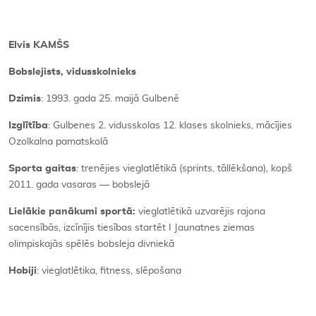
Elvis KAMŠS
Bobslejists, vidusskolnieks
Dzimis
: 1993. gada 25. maijā Gulbenē
Izglītība
: Gulbenes 2. vidusskolas 12. klases skolnieks, mācījies
Ozolkalna pamatskolā
Sporta gaitas
: trenējies vieglatlētikā (sprints, tāllēkšana), kopš
2011. gada vasaras — bobslejā
Lielākie panākumi sportā:
vieglatlētikā uzvarējis rajona
sacensībās, izcīnījis tiesības startēt I Jaunatnes ziemas
olimpiskajās spēlēs bobsleja divniekā
Hobiji
: vieglatlētika, fitness, slēpošana