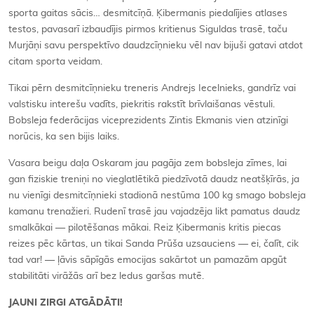
sporta gaitas sācis… desmitcīņā. Ķibermanis piedalījies atlases
testos, pavasarī izbaudījis pirmos kritienus Siguldas trasē, taču
Murjāņi savu perspektīvo daudzcīņnieku vēl nav bijuši gatavi atdot
citam sporta veidam.
Tikai pērn desmitcīņnieku treneris Andrejs Iecelnieks, gandrīz vai
valstisku interešu vadīts, piekritis rakstīt brīvlaišanas vēstuli.
Bobsleja federācijas viceprezidents Zintis Ekmanis vien atzinīgi
norūcis, ka sen bijis laiks.
Vasara beigu daļa Oskaram jau pagāja zem bobsleja zīmes, lai
gan fiziskie treniņi no vieglatlētikā piedzīvotā daudz neatšķīrās, ja
nu vienīgi desmitcīņnieki stadionā nestūma 100 kg smago bobsleja
kamanu trenažieri. Rudenī trasē jau vajadzēja likt pamatus daudz
smalkākai — pilotēšanas mākai. Reiz Ķibermanis kritis piecas
reizes pēc kārtas, un tikai Sanda Prūša uzsauciens — ei, čalīt, cik
tad var! — ļāvis sāpīgās emocijas sakārtot un pamazām apgūt
stabilitāti virāžās arī bez ledus garšas mutē.
JAUNI ZIRGI ATGĀDĀTI!