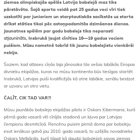
ziemas olimpiskajās spēlēs Latvija bobslejā maz tiks
pārstāvēta. Šajā sporta veidā pat 25 gadus veci vīri tiek
uzskatīti par junioriem un starptautiskās sacīkstēs uz starta
drīkst stāties tikai pēc astoņpadsmitās dzimšanas dienas.
Jaunatnes spēlēm par godu bobslejs tika neparasti
atjaunināts
, Insbrukā ļaujot cīnīties 16—19 gadus veciem
puišiem. Mūsu nometnē tobrīd tik jaunu bobslejistu vienkārši
nebija.
Šoziem, kad atlases cīņās bija jānosaka tās sešas labākās Eiropas
divnieku ekipāžas, kuras no mūsu kontinenta būs tiesīgas startēt
Insbrukā, Latvijas puiši kvalificējās kā otrie labākie, seriālu beidzot
ar uzvaru un otro vietu.
ČALĪT, CIK TAD VAR?!
Mūsu jaunākās bobsleja ekipāžas pilots ir Oskars Ķibermanis, kurš
pērnā gada vasarā vēl cīnījās stadionā un kļuva par Latvijas
čempionu desmitcīņā. Rencēnu puisim pirmā doma par bobsleju
esot ienākusi galvā jau 2010. gada vasarā, to uzšķīlis novadnieks
Oskars Melbārdis, kurš tāpat kā daudzi bobslejisti savas ziemas