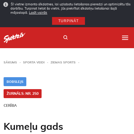
Šī vietne izmanto sīkdatnes, lai uzlabotu lietošanas pieredzi un optimizētu tās
darbību. Turpinot lietot šo vietni, Jūs piekrītat sīkdatņu lietošanai šajā
mājaslapā.
Lasīt vairāk
TURPINĀT
SĀKUMS
SPORTA VEIDI
ZIEMAS SPORTS
Sākums
BOBSLEJS
Sporta veidi
ŽURNĀLS: NR. 250
Autori
CERĪBA
Arhīvs
Kumeļu gads
Abonēšana