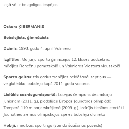
ziņā vēl ir bezgalīgas iespējas.
Oskars ĶIBERMANIS
Bobslejists, ģimnāzists
Dzimis
: 1993. gada 4. aprīlī Valmierā
Izglītība
: Murjāņu sporta ģimnāzijas 12. klases audzēknis,
mācījies Rencēnu pamatskolā un Valmieras Viestura vidusskolā
Sporta gaitas
: trīs gadus trenējies peldēšanā, septiņus —
vieglatlētikā, bobslejā kopš 2011. gada vasaras
Lielākie sasniegumi
sportā:
Latvijas čempions desmitcīņā
junioriem (2011. g.), piedalījies Eiropas Jaunatnes olimpiādē
Tamperē 110 m barjerskrējienā (2009. g.), izcīnījis tiesības startēt I
Jaunatnes ziemas olimpiskajās spēlēs bobsleja divniekā
Hobiji:
medības, sportings (stenda šaušanas paveids)