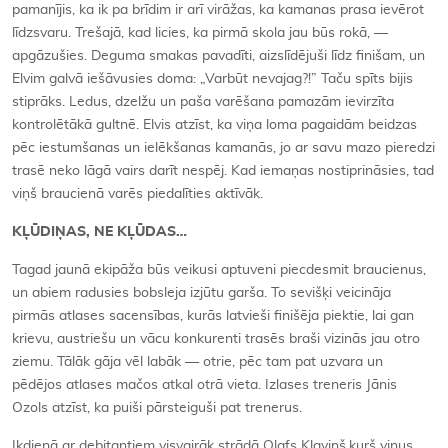
pamanījis, ka ik pa brīdim ir arī virāžas, ka kamanas prasa ievērot
līdzsvaru. Trešajā, kad licies, ka pirmā skola jau būs rokā, —
apgāzušies. Deguma smakas pavadīti, aizslīdējuši līdz finišam, un
Elvim galvā iešāvusies doma: „Varbūt nevajag?!” Taču spīts bijis
stiprāks. Ledus, dzelžu un paša varēšana pamazām ievirzīta
kontrolētākā gultnē. Elvis atzīst, ka viņa loma pagaidām beidzas
pēc iestumšanas un ielēkšanas kamanās, jo ar savu mazo pieredzi
trasē neko lāgā vairs darīt nespēj. Kad iemaņas nostiprināsies, tad
viņš braucienā varēs piedalīties aktīvāk.
KĻŪDIŅAS, NE KĻŪDAS…
Tagad jaunā ekipāža būs veikusi aptuveni piecdesmit braucienus,
un abiem radusies bobsleja izjūtu garša. To sevišķi veicināja
pirmās atlases sacensības, kurās latvieši finišēja piektie, lai gan
krievu, austriešu un vācu konkurenti trasēs braši vizinās jau otro
ziemu. Tālāk gāja vēl labāk — otrie, pēc tam pat uzvara un
pēdējos atlases mačos atkal otrā vieta. Izlases treneris Jānis
Ozols atzīst, ka puiši pārsteiguši pat trenerus.
Ikdienā ar debitantiem visvairāk strādā Olafs Kļaviņš,kurš viņus