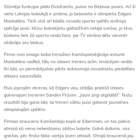
Stūmēja funkcijas pilda ElvisKamšs, puisis no Beļavas puses. Arī šī
vieta Latvijas bobslejā ir zināma, jo beļavietis ir olimpietis Edgars
Maskalāns. Tieši viņš arī kādās novada sporta spēlēs ievēroja
spēcīgo puisi. Mūsu bobslejistu gaitasElvim nebija svešas, jo tēvs,
būdams liels šā sporta veida fans, pie TV ekrāna dēlu vienmēr
sēdinājis sev blakus.
Pirmo reizi smago boba trenažieri Kamšspamēģināja iestumt
Maskalāna vadībā, tālu no izlases treneru acīm. Iesācējam vedās
tīri labi, un pieredzējušais pilots iedvesmoja novadnieku piedalīties
atlases sacensībās.
Elvis joprojām atceras, kā Edgars viņu stādījis priekšā izlases
galvenajam trenerim Sandim Prūsim: „Jauni zirgi atgādāti!” Testu
rezultāti bija gana labi, lai treneri sāktu puisi gatavot jaunatnes
olimpiskajām spēlēm.
Pirmais brauciens Kamšambija kopā ar Ķibermani, un tas palicis
atmiņā kā viena nebeidzamu zibšņu buķete. Galvā dullums, viss
griežas, pēc finiša tikko varējis ķiveri attaisīt. Otrajā braucienā jau