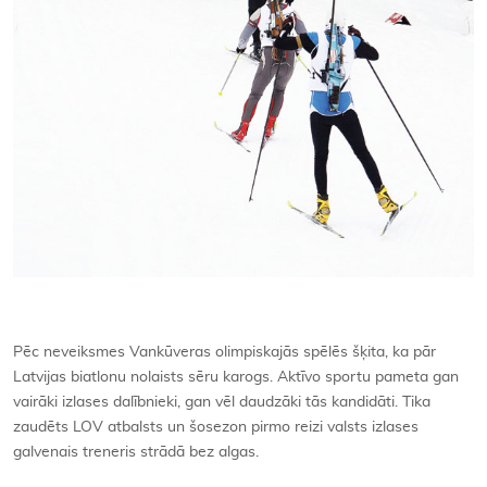
Pēc neveiksmes Vankūveras olimpiskajās spēlēs šķita, ka pār
Latvijas biatlonu nolaists sēru karogs. Aktīvo sportu pameta gan
vairāki izlases dalībnieki, gan vēl daudzāki tās kandidāti. Tika
zaudēts LOV atbalsts un šosezon pirmo reizi valsts izlases
galvenais treneris strādā bez algas.