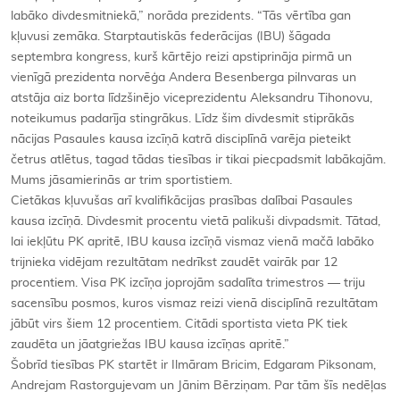
labāko divdesmitniekā,” norāda prezidents. “Tās vērtība gan
kļuvusi zemāka. Starptautiskās federācijas (IBU) šāgada
septembra kongress, kurš kārtējo reizi apstiprināja pirmā un
vienīgā prezidenta norvēģa Andera Besenberga pilnvaras un
atstāja aiz borta līdzšinējo viceprezidentu Aleksandru Tihonovu,
noteikumus padarīja stingrākus. Līdz šim divdesmit stiprākās
nācijas Pasaules kausa izcīņā katrā disciplīnā varēja pieteikt
četrus atlētus, tagad tādas tiesības ir tikai piecpadsmit labākajām.
Mums jāsamierinās ar trim sportistiem.
Cietākas kļuvušas arī kvalifikācijas prasības dalībai Pasaules
kausa izcīņā. Divdesmit procentu vietā palikuši divpadsmit. Tātad,
lai iekļūtu PK apritē, IBU kausa izcīņā vismaz vienā mačā labāko
trijnieka vidējam rezultātam nedrīkst zaudēt vairāk par 12
procentiem. Visa PK izcīņa joprojām sadalīta trimestros — triju
sacensību posmos, kuros vismaz reizi vienā disciplīnā rezultātam
jābūt virs šiem 12 procentiem. Citādi sportista vieta PK tiek
zaudēta un jāatgriežas IBU kausa izcīņas apritē.”
Šobrīd tiesības PK startēt ir Ilmāram Bricim, Edgaram Piksonam,
Andrejam Rastorgujevam un Jānim Bērziņam. Par tām šīs nedēļas