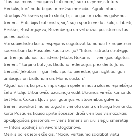
“Tas būs mans ziedojums biatlonam,” saka uzņēmējs Intars
Berkulis, kurš nodarbojas ar mežsaimniecību. Agrāk Intars
strādājis Alūksnes sporta skolā, bijis arī junioru izlases galvenais
treneris. Pats bijis biatlonists, viņš šajā sporta veidā skolojis Lībieti,
Pleikšni, Rastorgujevu, Rozenbergu un vēl dažus pazīstamus tās
puses puišus.
Vai sabiedriskā kārtā iespējams sagatavot komandu tik nopietnām
sacensībām kā Pasaules kausa izcīņa? “Intars izstrādā stratēģiju
un treniņu plānus, tos īsteno Jēkabs Nākums — vienīgais algotais
treneris,” turpina Latvijas Biatlona federācijas prezidents Jānis
Bērziņš.”Jēkabam ir gan lielā sporta pieredze, gan izglītība, gan
ambīcijas un biatlonam arī. Mums saskan.”
Atgādināsim, ka pēc olimpiskajām spēlēm mūsu izlases iepriekšējo
šefu Vitāliju Urbanoviču uzaicināja vadīt Ukrainas vīriešu komandu,
bet Māris Čakars kļuvis par Igaunijas valstsvienības galveno
treneri. Savukārt mums tagad ir vienota dāmu un kungu komanda,
kurai Pasaules kausa apritē šosezon droši vien būs vismazākais
apkalpojošais personāls — viens treneris un divi slēpju smērētāji
— Intars Spalviņš un Aivars Bogdanovs.
Mērķis paliek iepriekšējais. “Nāciju vērtējumā saglabāt vietu