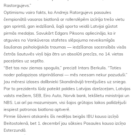
Rastorgujevs.”
Optimismu vairo fakts, ka Andrejs Ratorgujevs pasaules
čempionātā vasaras biatlonā ar rollerslēpēm izcīnīja trešo vietu
gan sprintā, gan iedzīšanā, šajā sporta veidā Latvijai gūstot
pirmās medaļas. Savukārt Edgars Piksons apliecināja, ka ir
atguvies no Vankūveras stafetes slēpojuma neveiksmīgās
šaušanas psiholoģiskās traumas — iedzīšanas sacensībās visās
četrās šautuvēs viņš bija ātrs un absolūti precīzs, no 14. vietas
paceļoties uz septīto.
“Bet tas nav ziemas spogulis,” precizē Intars Berkulis. “Toties
noder pašapziņas stiprināšanai — mēs neesam nekur pazuduši.”
Jau mēnesi izlases dalībnieki Skandināvijā trenējušies uz sniega.
Par to prezidents lūdz pateikt paldies Latvijas dzelzceļam, Latvijas
valsts mežiem, SEB, Eiro Auto, Norvik bank, Iekšlietu ministrijai un
NBS. Lai arī pa mazumiņam, visi šajos grūtajos laikos palīdzējuši
iespiest patronas biatlona aptverē.
Pirmie šāvieni atskanēs šīs nedēļas beigās IBU kausa izcīņā
Beitostolenā, bet 1. decembrī jau sāksies Pasaules kausa izcīņa
Esterzundā.