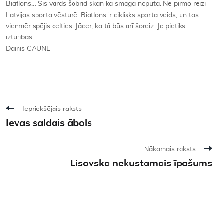
Biatlons… Šis vārds šobrīd skan kā smaga nopūta. Ne pirmo reizi
Latvijas sporta vēsturē. Biatlons ir ciklisks sporta veids, un tas
vienmēr spējis celties. Jācer, ka tā būs arī šoreiz. Ja pietiks
izturības.
Dainis CAUNE
Iepriekšējais raksts
Ievas saldais ābols
Nākamais raksts
Lisovska nekustamais īpašums