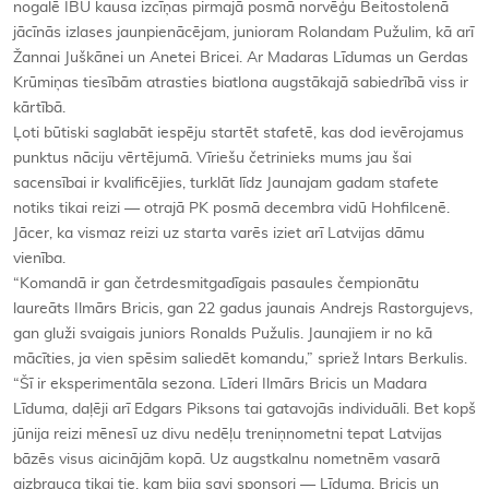
nogalē IBU kausa izcīņas pirmajā posmā norvēģu Beitostolenā
jācīnās izlases jaunpienācējam, junioram Rolandam Pužulim, kā arī
Žannai Juškānei un Anetei Bricei. Ar Madaras Līdumas un Gerdas
Krūmiņas tiesībām atrasties biatlona augstākajā sabiedrībā viss ir
kārtībā.
Ļoti būtiski saglabāt iespēju startēt stafetē, kas dod ievērojamus
punktus nāciju vērtējumā. Vīriešu četrinieks mums jau šai
sacensībai ir kvalificējies, turklāt līdz Jaunajam gadam stafete
notiks tikai reizi — otrajā PK posmā decembra vidū Hohfilcenē.
Jācer, ka vismaz reizi uz starta varēs iziet arī Latvijas dāmu
vienība.
“Komandā ir gan četrdesmitgadīgais pasaules čempionātu
laureāts Ilmārs Bricis, gan 22 gadus jaunais Andrejs Rastorgujevs,
gan gluži svaigais juniors Ronalds Pužulis. Jaunajiem ir no kā
mācīties, ja vien spēsim saliedēt komandu,” spriež Intars Berkulis.
“Šī ir eksperimentāla sezona. Līderi Ilmārs Bricis un Madara
Līduma, daļēji arī Edgars Piksons tai gatavojās individuāli. Bet kopš
jūnija reizi mēnesī uz divu nedēļu treniņnometni tepat Latvijas
bāzēs visus aicinājām kopā. Uz augstkalnu nometnēm vasarā
aizbrauca tikai tie, kam bija savi sponsori — Līduma, Bricis un