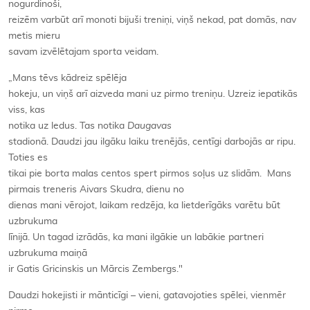
nogurdinoši,
reizēm varbūt arī monoti bijuši treniņi, viņš nekad, pat domās, nav
metis mieru
savam izvēlētajam sporta veidam.
„Mans tēvs kādreiz spēlēja
hokeju, un viņš arī aizveda mani uz pirmo treniņu. Uzreiz iepatikās
viss, kas
notika uz ledus. Tas notika
Daugavas
stadionā. Daudzi jau ilgāku laiku trenējās, centīgi darbojās ar ripu.
Toties es
tikai pie borta malas centos spert pirmos soļus uz slidām. Mans
pirmais treneris Aivars Skudra, dienu no
dienas mani vērojot, laikam redzēja, ka lietderīgāks varētu būt
uzbrukuma
līnijā. Un tagad izrādās, ka mani ilgākie un labākie partneri
uzbrukuma maiņā
ir Gatis Gricinskis un Mārcis Zembergs."
Daudzi hokejisti ir mānticīgi – vieni, gatavojoties spēlei, vienmēr