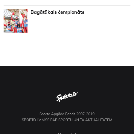
Bagātākais čempionāts
Sporta Apgāda Fonds 2007-2019
SPORTO.LV VISS PAR SPORTU UN TĀ AKTUALITĀTĒM