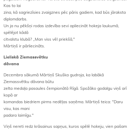
Kas to lai
zina, kā sagriezīsies zvaigznes pēc pāris gadiem, kad būs jāraksta
diplomdarbs.
Un ja nu pēkšņi rodas izdevība sevi apliecināt hokeja laukumā,
spēlējot kādā
citvalstu klubā? „Man viss vēl priekšā,"
Mārtiņš ir pārliecināts.
Lieliskā Ziemassvētku
dāvana
Decembra sākumā Mārtiņš Skuška gudroja, ka labākā
Ziemassvētku dāvana būtu
zelta medaļa pasaules čempionātā Rīgā. Spožāko godalgu viņš arī
kopā ar
komandas biedriem pirms nedēļas saņēma. Mārtiņš teica: "Daru
visu, kas mani
padara laimīgu."
Viņš nereti redz krāsainus sapņus, kuros spēlē hokeju, vien pašam