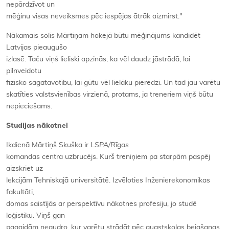
nepārdzīvot un
mēģinu visas neveiksmes pēc iespējas ātrāk aizmirst."
Nākamais solis Mārtiņam hokejā būtu mēģinājums kandidēt
Latvijas pieaugušo
izlasē. Taču viņš lieliski apzinās, ka vēl daudz jāstrādā, lai
pilnveidotu
fizisko sagatavotību, lai gūtu vēl lielāku pieredzi. Un tad jau varētu
skatīties valstsvienības virzienā, protams, ja treneriem viņš būtu
nepieciešams.
Studijas nākotnei
Ikdienā Mārtiņš Skuška ir
LSPA/Rīgas
komandas centra uzbrucējs. Kurš treniņiem pa starpām paspēj
aizskriet uz
lekcijām Tehniskajā universitātē. Izvēloties Inženierekonomikas
fakultāti,
domas saistījās ar perspektīvu nākotnes profesiju, jo studē
loģistiku. Viņš gan
pagaidām negudro, kur varētu strādāt pēc augstskolas beigšanas.