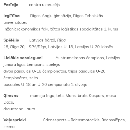
Pozīcija
centra uzbrucējs
Izglītība
Rīgas Angļu ģimnāzija, Rīgas Tehniskās
universitātes
Inženierekonomikas fakultātes loģistikas specialitātes 1. kurss
Spēlējis
Latvijas bērzā, Rīga
18, Rīga 20, LSPA/Rīga
, Latvijas U-18, Latvijas U-20 izlasēs
Lielākie sasniegumi
Austrumeiropas čempions, Latvijas
junioru līgas čempions, spēlējis
divos pasaules U-18 čempionātos, trijos pasaules U-20
čempionātos, zelts
pasaules U-18 un U-20 čempionāta 1. divīzijā
Ģimene
māmiņa Inga, tētis Māris, brālis Kaspars, māsa
Dace,
draudzene Laura
Vaļasprieki
ūdenssports – ūdensmotocikls, ūdensslēpes,
ziemā –