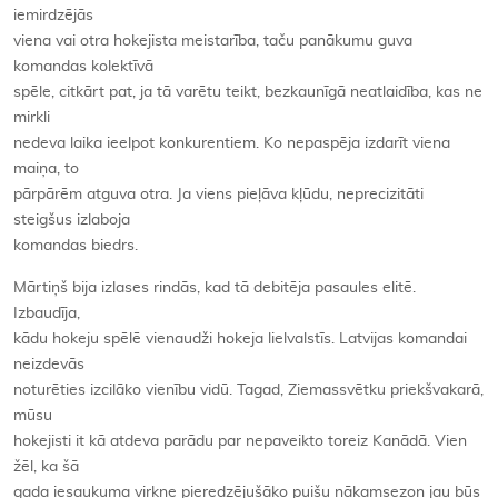
iemirdzējās
viena vai otra hokejista meistarība, taču panākumu guva
komandas kolektīvā
spēle, citkārt pat, ja tā varētu teikt, bezkaunīgā neatlaidība, kas ne
mirkli
nedeva laika ieelpot konkurentiem. Ko nepaspēja izdarīt viena
maiņa, to
pārpārēm atguva otra. Ja viens pieļāva kļūdu, neprecizitāti
steigšus izlaboja
komandas biedrs.
Mārtiņš bija izlases rindās, kad tā debitēja pasaules elitē.
Izbaudīja,
kādu hokeju spēlē vienaudži hokeja lielvalstīs. Latvijas komandai
neizdevās
noturēties izcilāko vienību vidū. Tagad, Ziemassvētku priekšvakarā,
mūsu
hokejisti it kā atdeva parādu par nepaveikto toreiz Kanādā. Vien
žēl, ka šā
gada iesaukuma virkne pieredzējušāko puišu nākamsezon jau būs