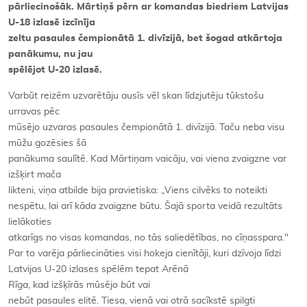
pārliecinošāk. Mārtiņš pērn ar komandas biedriem Latvijas
U-18 izlasē izcīnīja
zeltu pasaules čempionātā 1. divīzijā, bet šogad atkārtoja
panākumu, nu jau
spēlējot U-20 izlasē.
Varbūt reizēm uzvarētāju ausīs vēl skan līdzjutēju tūkstošu
urravas pēc
mūsējo uzvaras pasaules čempionātā 1. divīzijā. Taču neba visu
mūžu gozēsies šā
panākuma saulītē. Kad Mārtiņam vaicāju, vai viena zvaigzne var
izšķirt mača
likteni, viņa atbilde bija pravietiska: „Viens cilvēks to noteikti
nespētu, lai arī kāda zvaigzne būtu. Šajā sporta veidā rezultāts
lielākoties
atkarīgs no visas komandas, no tās saliedētības, no cīņasspara."
Par to varēja pārliecināties visi hokeja cienītāji, kuri dzīvoja līdzi
Latvijas U-20 izlases spēlēm tepat
Arēnā
Rīga
, kad izšķīrās mūsējo
būt vai
nebūt
pasaules elitē. Tiesa, vienā vai otrā sacīkstē spilgti