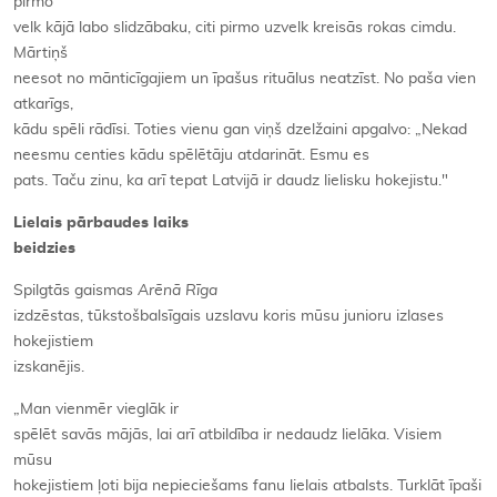
pirmo
velk kājā labo slidzābaku, citi pirmo uzvelk kreisās rokas cimdu.
Mārtiņš
neesot no mānticīgajiem un īpašus rituālus neatzīst. No paša vien
atkarīgs,
kādu spēli rādīsi. Toties vienu gan viņš dzelžaini apgalvo: „Nekad
neesmu centies kādu spēlētāju atdarināt. Esmu es
pats. Taču zinu, ka arī tepat Latvijā ir daudz lielisku hokejistu."
Lielais pārbaudes laiks
beidzies
Spilgtās gaismas
Arēnā Rīga
izdzēstas, tūkstošbalsīgais uzslavu koris mūsu junioru izlases
hokejistiem
izskanējis.
„Man vienmēr vieglāk ir
spēlēt savās mājās, lai arī atbildība ir nedaudz lielāka. Visiem
mūsu
hokejistiem ļoti bija nepieciešams fanu lielais atbalsts. Turklāt īpaši