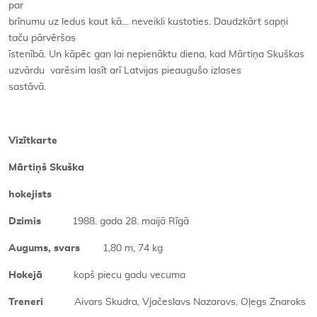
par
brīnumu uz ledus kaut kā… neveikli kustoties. Daudzkārt sapņi
taču pārvēršas
īstenībā. Un kāpēc gan lai nepienāktu diena, kad Mārtiņa Skuškas
uzvārdu varēsim lasīt arī Latvijas pieaugušo izlases
sastāvā.
Vizītkarte
Mārtiņš Skuška
hokejists
Dzimis
1988. gada 28. maijā Rīgā
Augums, svars
1,80 m, 74 kg
Hokejā
kopš piecu gadu vecuma
Treneri
Aivars Skudra, Vjačeslavs Nazarovs, Oļegs Znaroks