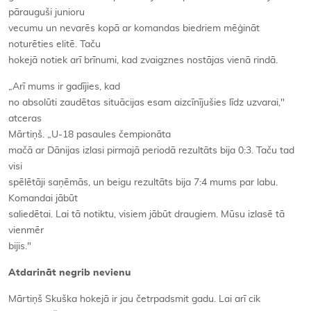
pārauguši junioru
vecumu un nevarēs kopā ar komandas biedriem mēģināt
noturēties elitē. Taču
hokejā notiek arī brīnumi, kad zvaigznes nostājas vienā rindā.
„Arī mums ir gadījies, kad
no absolūti zaudētas situācijas esam aizcīnījušies līdz uzvarai,"
atceras
Mārtiņš. „U-18 pasaules čempionāta
mačā ar Dānijas izlasi pirmajā periodā rezultāts bija 0:3. Taču tad
visi
spēlētāji saņēmās, un beigu rezultāts bija 7:4 mums par labu.
Komandai jābūt
saliedētai. Lai tā notiktu, visiem jābūt draugiem. Mūsu izlasē tā
vienmēr
bijis."
Atdarināt negrib nevienu
Mārtiņš Skuška hokejā ir jau četrpadsmit gadu. Lai arī cik