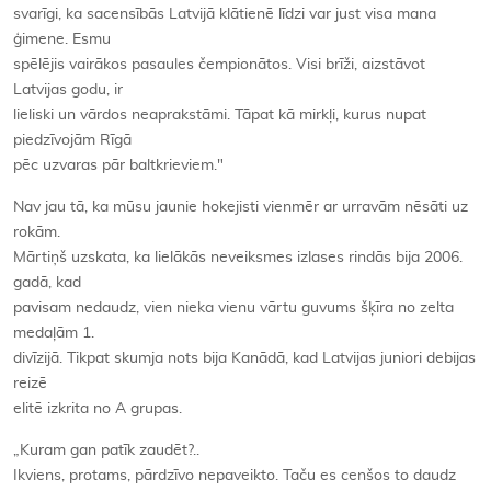
svarīgi, ka sacensībās Latvijā klātienē līdzi var just visa mana
ģimene. Esmu
spēlējis vairākos pasaules čempionātos. Visi brīži, aizstāvot
Latvijas godu, ir
lieliski un vārdos neaprakstāmi. Tāpat kā mirkļi, kurus nupat
piedzīvojām Rīgā
pēc uzvaras pār baltkrieviem."
Nav jau tā, ka mūsu jaunie hokejisti vienmēr ar urravām nēsāti uz
rokām.
Mārtiņš uzskata, ka lielākās neveiksmes izlases rindās bija 2006.
gadā, kad
pavisam nedaudz, vien nieka vienu vārtu guvums šķīra no zelta
medaļām 1.
divīzijā. Tikpat skumja nots bija Kanādā, kad Latvijas juniori debijas
reizē
elitē izkrita no A grupas.
„Kuram gan patīk zaudēt?..
Ikviens, protams, pārdzīvo nepaveikto. Taču es cenšos to daudz