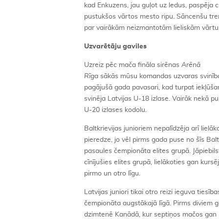
kad Enkuzens, jau guļot uz ledus, paspēja c
pustukšos vārtos mesto ripu. Sāncenšu tre
par vairākām neizmantotām lieliskām vārtu
Uzvarētāju gaviles
Uzreiz pēc mača fināla sirēnas
Arēnā
Rīga
sākās mūsu komandas uzvaras svinības.
pagājušā gada pavasari, kad turpat iekļūš
svinēja Latvijas U-18 izlase. Vairāk nekā p
U-20 izlases kodolu.
Baltkrievijas junioriem nepalīdzēja arī lie
pieredze, jo vēl pirms gada puse no šīs Balt
pasaules čempionāta elites grupā. Jāpiebilst,
cīnījušies elites grupā, lielākoties gan kur
pirmo un otro līgu.
Latvijas juniori tikai otro reizi ieguva tiesī
čempionāta augstākajā līgā. Pirms diviem g
dzimtenē Kanādā, kur septiņos mačos gan iz