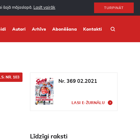
nai šajā mājaslapā.
Lasīt vairāk
TURPINĀT
idi
Autori
Arhīvs
Abonēšana
Kontakti
S: NR. 103
Nr. 369 02.2021
LASI E-ŽURNĀLU
Līdzīgi raksti