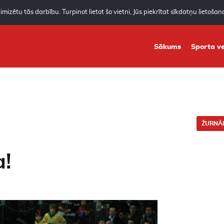
mizētu tās darbību. Turpinot lietot šo vietni, Jūs piekrītat sīkdatņu lietoša
Sākums
Sporta ve
ŽURNĀL
a!