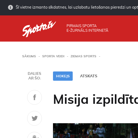
Šī vietne izmanto sīkdatnes, lai uzlabotu lietošanas pieredzi un opti
PIRMAIS SPORTA
E-ŽURNĀLS INTERNETĀ
SĀKUMS
SPORTA VEIDI
ZIEMAS SPORTS
DALIES
ATSKATS
HOKEJS
AR ŠO:
Misija izpildīt