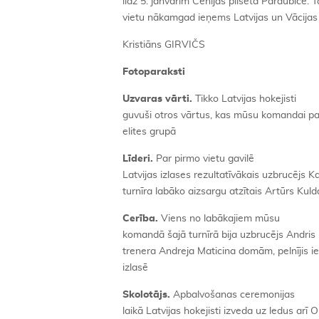
līdz 5. janvārim Čehijas pilsētā Pardubicē.
vietu nākamgad ieņems Latvijas un Vācijas 
Kristiāns GIRVIČS
Fotoparaksti
Uzvaras vārti.
Tikko Latvijas hokejisti
guvuši otros vārtus, kas mūsu komandai p
elites grupā
Līderi.
Par pirmo vietu gavilē
Latvijas izlases rezultatīvākais uzbrucējs 
turnīra labāko aizsargu atzītais Artūrs Kuld
Cerība.
Viens no labākajiem mūsu
komandā šajā turnīrā bija uzbrucējs Andris D
trenera Andreja Maticina domām, pelnījis i
izlasē
Skolotājs.
Apbalvošanas ceremonijas
laikā Latvijas hokejisti izveda uz ledus arī