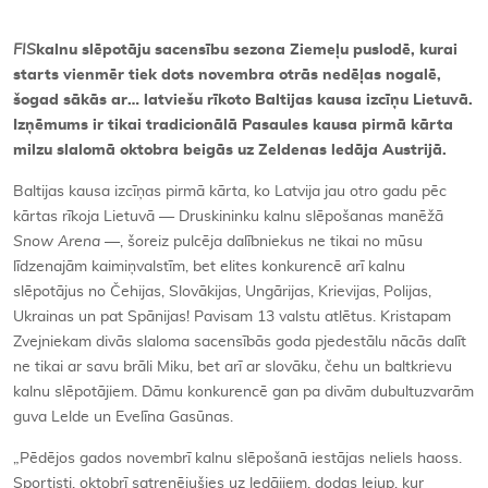
FIS
kalnu slēpotāju sacensību sezona Ziemeļu puslodē, kurai
starts vienmēr tiek dots novembra otrās nedēļas nogalē,
šogad sākās ar… latviešu rīkoto Baltijas kausa izcīņu Lietuvā.
Izņēmums ir tikai tradicionālā Pasaules kausa pirmā kārta
milzu slalomā oktobra beigās uz Zeldenas ledāja Austrijā.
Baltijas kausa izcīņas pirmā kārta, ko Latvija jau otro gadu pēc
kārtas rīkoja Lietuvā — Druskininku kalnu slēpošanas manēžā
Snow Arena —
, šoreiz pulcēja dalībniekus ne tikai no mūsu
līdzenajām kaimiņvalstīm, bet elites konkurencē arī kalnu
slēpotājus no Čehijas, Slovākijas, Ungārijas, Krievijas, Polijas,
Ukrainas un pat Spānijas! Pavisam 13 valstu atlētus. Kristapam
Zvejniekam divās slaloma sacensībās goda pjedestālu nācās dalīt
ne tikai ar savu brāli Miku, bet arī ar slovāku, čehu un baltkrievu
kalnu slēpotājiem. Dāmu konkurencē gan pa divām dubultuzvarām
guva Lelde un Evelīna Gasūnas.
„Pēdējos gados novembrī kalnu slēpošanā iestājas neliels haoss.
Sportisti, oktobrī satrenējušies uz ledājiem, dodas lejup, kur