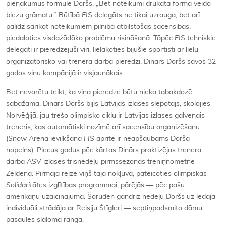
pienākumus formulē Doršs. „Bet noteikumi drukātā formā veido
biezu grāmatu.” Būtībā
FIS
delegāts ne tikai uzrauga, bet arī
palīdz sarīkot noteikumiem pilnībā atbilstošas sacensības,
piedaloties visdažādāko problēmu risināšanā. Tāpēc
FIS
tehniskie
delegāti ir pieredzējuši vīri, lielākoties bijušie sportisti ar lielu
organizatorisko vai trenera darba pieredzi. Dinārs Doršs savos 32
gados viņu kompānijā ir visjaunākais.
Bet nevarētu teikt, ka viņa pieredze būtu nieka tabakdozē
sabāžama. Dinārs Doršs bijis Latvijas izlases slēpotājs, skolojies
Norvēģijā, jau trešo olimpisko ciklu ir Latvijas izlases galvenais
treneris, kas automātiski nozīmē arī sacensību organizēšanu
(
Snow Arena
ievilkšana
FIS
apritē ir neapšaubāms Dorša
nopelns). Piecus gadus pēc kārtas Dinārs praktizējas trenera
darbā ASV izlases trīsnedēļu pirmssezonas treniņnometnē
Zeldenā. Pirmajā reizē viņš tajā nokļuva, pateicoties olimpiskās
Solidaritātes
izglītības programmai, pārējās — pēc pašu
amerikāņu uzaicinājuma. Šoruden gandrīz nedēļu Doršs uz ledāja
individuāli strādāja ar Reisiju Štīgleri — septiņpadsmito dāmu
pasaules slaloma rangā.