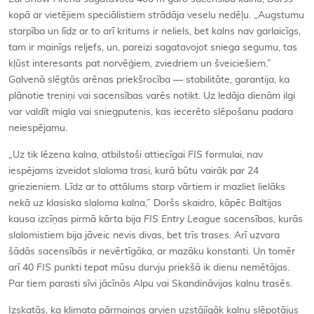
kopā ar vietējiem speciālistiem strādāja veselu nedēļu. „Augstumu
starpība un līdz ar to arī kritums ir neliels, bet kalns nav garlaicīgs,
tam ir mainīgs reljefs, un, pareizi sagatavojot sniega segumu, tas
kļūst interesants pat norvēģiem, zviedriem un šveiciešiem.”
Galvenā slēgtās arēnas priekšrocība — stabilitāte, garantija, ka
plānotie treniņi vai sacensības varēs notikt. Uz ledāja dienām ilgi
var valdīt migla vai sniegputenis, kas iecerēto slēpošanu padara
neiespējamu.
„Uz tik lēzena kalna, atbilstoši attiecīgai
FIS
formulai, nav
iespējams izveidot slaloma trasi, kurā būtu vairāk par 24
griezieniem. Līdz ar to attālums starp vārtiem ir mazliet lielāks
nekā uz klasiska slaloma kalna,” Doršs skaidro, kāpēc Baltijas
kausa izcīņas pirmā kārta bija
FIS
Entry League
sacensības, kurās
slalomistiem bija jāveic nevis divas, bet trīs trases. Arī uzvara
šādās sacensībās ir nevērtīgāka, ar mazāku konstanti. Un tomēr
arī 40
FIS
punkti tepat mūsu durvju priekšā ik dienu nemētājas.
Par tiem parasti sīvi jācīnās Alpu vai Skandināvijas kalnu trasēs.
Izskatās, ka klimata pārmaiņas arvien uzstājīgāk kalnu slēpotājus