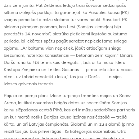
dzīs zem jumta. Pat Zeldenas ledāja trasi šovasar sedza īpašs
siltumu izolējošs pārklājs, tā garantējot, ka Pasaules kausa (PK)
izcīņas pirmā kārta milzu slalomā tur varēs notikt. Savukārt PK
slaloma pirmajam posmam, kas Levi (Somijas ziemeļos) bija
paredzēts 14. novembrī, pietrūka pietiekami ilgstoša aukstuma
perioda, lai iekārtas spētu pagūt saražot nepieciešamo sniega
apjomu. „Ar baltumu vien nepietiek, jābūt attiecīgam sniega
biezumam, noteiktai konsistencei — betonam zem kājām,” Dinārs
Doršs runā kā
FIS
tehniskais delegāts. „Līdz ar to mūsu līderu —
Kristapa Zvejnieka un Leldes Gasūnas — pirmo lielo startu nācās
atcelt uz tobrīd nenoteiktu laiku,” tas jau ir Doršs — Latvijas
izlases galvenais treneris.
Pajuka arī pārējo plāni. Izlase turpināja trenēties mājās un
Snow
Arena
, lai tikai novembra beigās dotos uz sacensībām Somijas
kalnu slēpošanas centrā Pihā, kas arī ir mūsu sadarbības partneris
un kur martā notiks Baltijas kausa izcīņas noslēdzošā — trešā
kārta, un arī Latvijas čempionāts. Slalomā un milzu slalomā (pirmo
reizi!) tās jau būs pilnvērtīgas
FIS
kategorijas sacensības. Otrā
posma sacensības februāra beigu pusē risināsies Siguldā, un