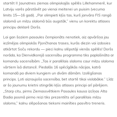
startēt II Jaunatnes ziemas olimpiskajās spēlēs Lillehammerē, kur
Latviju varēs pārstāvēt pa vienai meitenei un puisim (vecuma
limits 15—16 gadi). „Par olimpieti kļūs tas, kurš janvāra
FIS
rangā
slalomā un milzu slalomā būs augstāk,” vienu un korektu atlases
principu deklarē Doršs.
Lai gan šoziem pasaules čempionāts nenotiek, aiz apvāršņa jau
iezīmējas olimpiskās Pjončhanas trases, kurās diezin vai izdosies
atkārtot Soču rekordu — pieci kalnu slēpotāji vienās spēlēs! Doršs
norāda, ka Dienvidkorejā sacensību programma tiks paplašināta ar
komandu sacensībām: „Tas ir paralēlais slaloms caur milzu slaloma
vārtiem īsā distancē. Piedalās 16 spēcīgākās nācijas, katrā
komandā pa diviem kungiem un divām dāmām. Izslēgšanas
princips. Ļoti aizraujoša sacensība, bet startē tikai vislabākie.” Līdz
ar šo jaunumu krietni stingrāki kļūs atlases principi arī pārējiem.
„Starp citu, pirms Ziemassvētkiem Pasaules kausa izcīņas Alta
Badia posmā pirmo reizi tiks prezentēts arī paralēlais milzu
slaloms,” kalnu slēpošanas tieksmi mainīties pasvītro treneris.