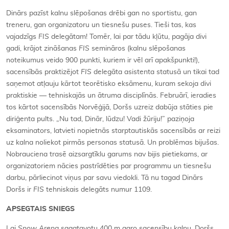
Dinārs pazīst kalnu slēpošanas drēbi gan no sportistu, gan
treneru, gan organizatoru un tiesnešu puses. Tieši tas, kas
vajadzīgs
FIS
delegātam! Tomēr, lai par tādu kļūtu, pagāja divi
gadi, krājot zināšanas
FIS
semināros (kalnu slēpošanas
noteikumus veido 900 punkti, kuriem ir vēl arī apakšpunkti!),
sacensībās praktizējot
FIS
delegāta asistenta statusā un tikai tad
saņemot atļauju kārtot teorētisko eksāmenu, kuram sekoja divi
praktiskie — tehniskajās un ātruma disciplīnās. Februārī, ieradies
tos kārtot sacensībās Norvēģijā, Doršs uzreiz dabūja stāties pie
diriģenta pults. „Nu tad, Dinār, lūdzu! Vadi žūriju!” paziņoja
eksaminators, latvieti nopietnās starptautiskās sacensībās ar reizi
uz kalna noliekot pirmās personas statusā. Un problēmas bijušas.
Nobrauciena trasē aizsargtīklu garums nav bijis pietiekams, ar
organizatoriem nācies pastrīdēties par programmu un tiesnešu
darbu, pārliecinot viņus par savu viedokli. Tā nu tagad Dinārs
Doršs ir
FIS
tehniskais delegāts numur 1109.
APSEGTAIS SNIEGS
Lai
Snow Arena
sagatavotu 400 m garo sacensību kalnu, Doršs