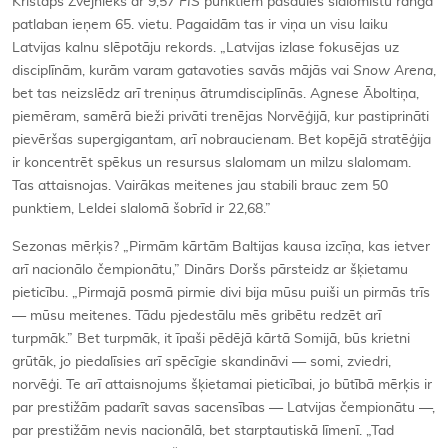
Kristaps Zvejnieks ar 9,57
FIS
punktiem pasaules slalomistu rangā
patlaban ieņem 65. vietu. Pagaidām tas ir viņa un visu laiku
Latvijas kalnu slēpotāju rekords. „Latvijas izlase fokusējas uz
disciplīnām, kurām varam gatavoties savās mājās vai
Snow Arena
,
bet tas neizslēdz arī treniņus ātrumdisciplīnās. Agnese Āboltiņa,
piemēram, samērā bieži privāti trenējas Norvēģijā, kur pastiprināti
pievēršas supergigantam, arī nobraucienam. Bet kopējā stratēģija
ir koncentrēt spēkus un resursus slalomam un milzu slalomam.
Tas attaisnojas. Vairākas meitenes jau stabili brauc zem 50
punktiem, Leldei slalomā šobrīd ir 22,68.”
Sezonas mērķis? „Pirmām kārtām Baltijas kausa izcīņa, kas ietver
arī nacionālo čempionātu,” Dinārs Doršs pārsteidz ar šķietamu
pieticību. „Pirmajā posmā pirmie divi bija mūsu puiši un pirmās trīs
— mūsu meitenes. Tādu pjedestālu mēs gribētu redzēt arī
turpmāk.” Bet turpmāk, it īpaši pēdējā kārtā Somijā, būs krietni
grūtāk, jo piedalīsies arī spēcīgie skandināvi — somi, zviedri,
norvēģi. Te arī attaisnojums šķietamai pieticībai, jo būtībā mērķis ir
par prestižām padarīt savas sacensības — Latvijas čempionātu —,
par prestižām nevis nacionālā, bet starptautiskā līmenī. „Tad