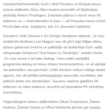
starptautiskā komandā, kurā ir tikai Pasaules un Eiropas kausu
izcīņas dalībnieki. Mūsu līderi turpina konsultēt arī līdzšinējais
skolotājs Peters Prodingers. Zvejnieka plānos ir starts visos EK
slalomos un — kad kalendārs to ļaus — arī Pasaules kausa izcīņā.
Pirmā tāda reize, iespējams, būs 13. decembrī Valdizērā.
Savukārt Lelde Gasūna ir arī Somijas čempione slalomā. „Ar viņu
strādā ļoti titulētais Livio Magoni, kas vēl pērn bija Itālijas dāmu
izlases galvenais treneris un palīdzējis arī divkārtējai Soču spēļu
olimpiskajai čempionei Tīnai Mazei no Slovēnijas,” skaidro Doršs.
„Ar Livio mums ir ļoti labs dialogs. Viņa Leldei sastādītā
programma iekļauj arī mūsu izlases treniņnometnes, un arī pārējie
var pasmelties viņa pieredzē. Lelde treniņos veikusi milzīgu darba
apjomu, tas vēl pilnībā neatspoguļojas sacensību rezultātos, bet
jebkurš darbs reiz atmaksājas.” Guvums vispirms gaidāms EK
slalomos un milzu slalomos, iecerēta arī epizodiska PK cietokšņa
sturmēšana.
Visjaunākajiem izlases dalībniekiem Dāvim Zvejniekam, Žakam
Gedram, Žanetei Gedrai un Elīnai Nežbortei jācīnās par iespēju