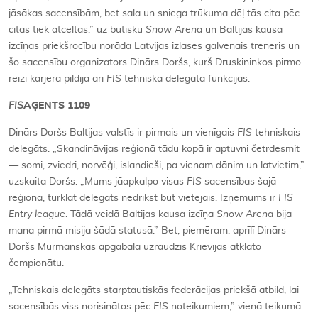
jāsākas sacensībām, bet sala un sniega trūkuma dēļ tās cita pēc
citas tiek atceltas,” uz būtisku
Snow Arena
un Baltijas kausa
izcīņas priekšrocību norāda Latvijas izlases galvenais treneris un
šo sacensību organizators Dinārs Doršs, kurš Druskininkos pirmo
reizi karjerā pildīja arī
FIS
tehniskā delegāta funkcijas.
FIS
AĢENTS 1109
Dinārs Doršs Baltijas valstīs ir pirmais un vienīgais
FIS
tehniskais
delegāts. „Skandināvijas reģionā tādu kopā ir aptuvni četrdesmit
— somi, zviedri, norvēģi, islandieši, pa vienam dānim un latvietim,”
uzskaita Doršs. „Mums jāapkalpo visas
FIS
sacensības šajā
reģionā, turklāt delegāts nedrīkst būt vietējais. Izņēmums ir
FIS
Entry
league
. Tādā veidā Baltijas kausa izcīņa
Snow Arena
bija
mana pirmā misija šādā statusā.” Bet, piemēram, aprīlī Dinārs
Doršs Murmanskas apgabalā uzraudzīs Krievijas atklāto
čempionātu.
„Tehniskais delegāts starptautiskās federācijas priekšā atbild, lai
sacensībās viss norisinātos pēc
FIS
noteikumiem,” vienā teikumā