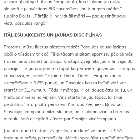
uzvara atklātajā Latvijas čempionātā, kas slalomā un milzu
slalomā ir pilnvērtīgas
FIS
sacensības, jau ir augsts mērķis,”
turpina Doršs. „Pārējie ir individuāli mērķi — paaugstināt savu
vietu pasaules rangā.”
ITĀLIEŠU AKCENTS UN JAUNAS DISCIPLĪNAS
Protams, mūsu līderus alkstam redzēt Pasaules kausa izcīņas
labāko trīsdesmitniekā. Tikai tādam skaitam sportistu pēc pirmās
trases ļauts startēt arī otrajā. Kristaps Zvejnieks jau ir finišējis 35.
pozīcijā… „Viņa programmā tāpat kā pērnziem galvenais ir Eiropas
kausa izcīņas seriāls,” skaidro Dinārs Doršs. „Eiropas kausa
uzvarētājam ir 6
FIS
punkti, un Pasaules kausa izcīņā viņš var
startēt ar 31. numuru. Tāds ir mērogs. Ir ļoti daudz ātru puišu, un
Kristaps ir viens no viņiem. Viņš startē ne jau tāpēc, lai tikai
piedalītos.” Starp citu, pērnziem Kristaps Zvejnieks kļuva par
Slovākijas čempionu milzu slalomā, bet slalomā izcīnīja bronzas
medaļu, šajā disciplīnā kļūstot par Somijas vicečempionu.
Jau otro gadu Kristaps Zvejnieks, kam kopš vasaras ir LSPA
bakalaura grāds, pieredzējušu itāliešu speciālistu vadībā trenējas