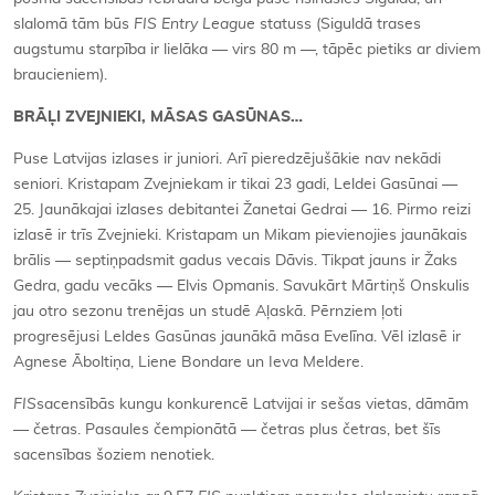
slalomā tām būs
FIS
Entry League
statuss (Siguldā trases
augstumu starpība ir lielāka — virs 80 m —, tāpēc pietiks ar diviem
braucieniem).
BRĀĻI ZVEJNIEKI, MĀSAS GASŪNAS…
Puse Latvijas izlases ir juniori. Arī pieredzējušākie nav nekādi
seniori. Kristapam Zvejniekam ir tikai 23 gadi, Leldei Gasūnai —
25. Jaunākajai izlases debitantei Žanetai Gedrai — 16. Pirmo reizi
izlasē ir trīs Zvejnieki. Kristapam un Mikam pievienojies jaunākais
brālis — septiņpadsmit gadus vecais Dāvis. Tikpat jauns ir Žaks
Gedra, gadu vecāks — Elvis Opmanis. Savukārt Mārtiņš Onskulis
jau otro sezonu trenējas un studē Aļaskā. Pērnziem ļoti
progresējusi Leldes Gasūnas jaunākā māsa Evelīna. Vēl izlasē ir
Agnese Āboltiņa, Liene Bondare un Ieva Meldere.
FIS
sacensībās kungu konkurencē Latvijai ir sešas vietas, dāmām
— četras. Pasaules čempionātā — četras plus četras, bet šīs
sacensības šoziem nenotiek.